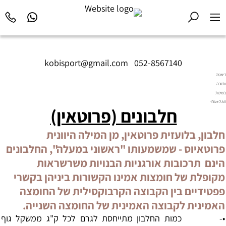
kobisport@gmail.com
|
052-8567140
דיאטה
ותזונה
בשיטת
Diet2All:
חלבונים (פרוטאין)
המדע
שמאחורי
הגוף
חלבון
, בלועזית
פרוטאין
, מן המילה היוונית
המושלם.
פרוטאיוס - שמשמעותו "ראשוני במעלה", החלבונים
הינם תרכובות אורגניות הבנויות משרשראות
מקופלת של חומצות אמינו הקשורות ביניהן בקשרי
פפטידיים בין הקבוצה הקרבוקסילית של החומצה
האמינית לקבוצה האמינית של החומצה השנייה.
•- כמות ה
חלבון
מתייחסת לגרם לכל ק"ג ממשקל גוף