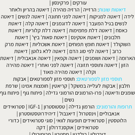
עורקים
|
פרקינסון
|
דיאטות שונות
:
הרזייה
|
הרזיה מהירה
|
דיאטה בהריון ולאחר
לידה
|
דיאטה למניקות
|
דיאטה לפני חתונה
|
דיאטה לנשים
|
דיאטה
לנשים בגיל המעבר
|
דיאטה לדוגמנים
|
דיאטה קלה
|
דיאטת
כאסח
|
דיאטה דלת פחמימות
|
דיאטה דלת קלוריות
|
דיאטת
חלבונים
|
דיאטת אטקינס
|
דיאטת סאות' ביץ'
|
דיאטת
השוקולד
|
דיאטת חומץ תפוחים
|
דיאטת אשכוליות
|
דיאטת מרק
כרוב
|
דיאטה לפי סוג הדם
|
דיאטה ללא גלוטן
|
דיאטת
הארומה
|
דיאטה ושומנים
|
דיאטה וקפאין
|
דיאטה אנאבולית
|
דיאטת
הזון
|
דיאטה ותוספי תזונה
|
דיאטה לפני ואחרי
|
דיאטה מהירה
וקלה
|
דיאטה מהירה מאוד
|
תוספי מזון לספורטאים:
תוספי מזון לספורטאים
|
אבקות
חלבון
|
אבקות לעלייה במשקל
|
קריאטין
|
חומצות אמינו
|
שרפת
שומנים ודיאטה
|
פרו-הורמונים הורמוני גדילה
|
פיתוח גוף
|
פיתוח גוף
נשים
|
תרופות והורמונים:
הורמון גדילה
|
טסטוסטרון
|
IGF-1
|
סטרואידים
אנאבוליים
|
וינסטרול
|
דיאנבול
|
דיהידרוטסטוסטרון
|
הלוטסטין
|
סטרואידים תופעות לוואי
|
סוגי סטרואידים
|
כדורי
סטרואידים
|
אוקסנדרולון
|
דקה
דורבולין
|
בולדנון
|
מסטרון
|
פרימובולן
|