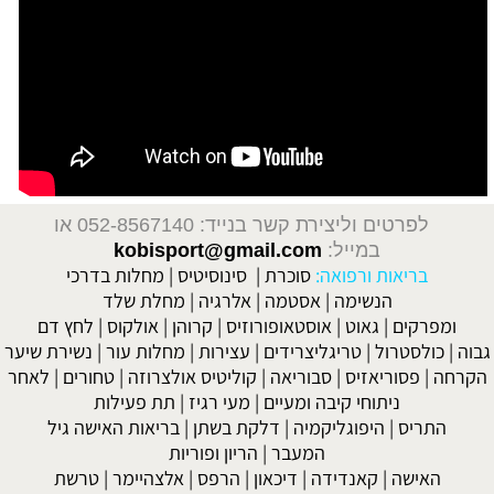
לפרטים וליצירת קשר בנייד: 052-8567140
או
במייל:
kobisport@gmail.com
בריאות ורפואה:
סוכרת
|
סינוסיטיס
|
מחלות בדרכי
הנשימה
|
אסטמה
|
אלרגיה
|
מחלת שלד
ומפרקים
|
גאוט
|
אוסטאופורוזיס
|
קרוהן
|
אולקוס
|
לחץ דם
גבוה
|
כולסטרול
|
טריגליצרידים
|
עצירות
|
מחלות עור
|
נשירת שיער
הקרחה
|
פסוריאזיס
|
סבוריאה
|
קוליטיס אולצרוזה
|
טחורים
|
לאחר
ניתוחי קיבה ומעיים
| מעי רגיז |
תת פעילות
התריס
|
היפוגליקמיה
|
דלקת בשתן
|
בריאות האישה גיל
המעבר
|
הריון ופוריות
האישה
|
קאנדידה
|
דיכאון
|
הרפס
|
אלצהיימר
|
טרשת