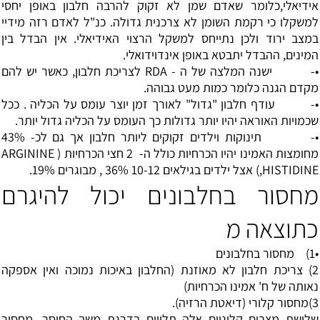
אידיאלי,כלומר שאדם שמן לא זקוק להרבה חלבון באופן יחסי
למשקלו כי רקמת השומן לא צרכנית גדולה. כנ"ל לאדם רזה מידיי
במצב ירוד ולכן נתייחס למשקל הרצוי האידיאלי. אין הבדל בין
המינים, ההבדל יתבטא באופן אינדוידואלי.
•- ישנה המלצה של ה - RDA לצריכת חלבון, כאשר יש להם
מקדם הגנה כלומר כמות מעט גבוהה.
•- עודף חלבון "גדול" לאורך זמן יוצר עומס על הכליה . ככל
שכמויות האוראה יהיו יותר גדולות כך העומס על הכליה גדול יותר.
•- תינוקות וילדים זקוקים ליותר חלבון אך גם לכ- 43%
מחומצות האמינו יהיו הכרחיות כולל ה- 2 חצי הכרחיות ( ARGININE
,HISTIDINE) אצל ילדים בגילאים 10-12 36% , מבוגרים 19%.
מחסור בחלבונים יכול להיגרם
כתוצאה מ
•1) מחסור בחלבונים
2) צריכת חלבון לא מאוזנת (החלבון באיכות נמוכה ואין אספקה
נאותה של ח' אמינו הכרחיות)
3)מחסור קלורי (דיאטת הרזיה).
שלושת מצבים קליניים אלה תלויים בדרגת משך החוסר. מחסור