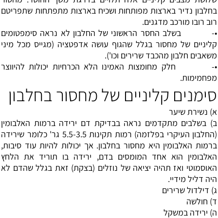
בחלבון נדיר בארצות מפותחות ושכיח בארצות מתפתחות שתפריטם
רוב רובו מורכב מדגנים.
•- בשלב החסר הראשוני של החלבון לא נראה סימפטומים
קליניים של מחסור בגלל שהגוף עושה אדפטציה (מגייס מכל מיני
משאבים חלבון מהכבד שרירים וכו').
•- חלק מחומצות האמינו הלא הכרחיות יכולות להיווצר
מפחמימות.
סימנים קליניים של מחסור בחלבון
א) נשירת שיער
ב) בשלבים מתקדמים נראה בבדיקת דם ירידה ברמות האלבומין
(החלבון העיקרי בפלזמה) רמות תקינות 5.5-3.5 גר' כלומר שירידה
ברמות האלבומין היא מחסור בחלבון. אך יכולות להיות עוד סיבות,
האלבומין הוא אחד המומסים בדם, ירידה בו תוריד את הלחץ
האוסמוטי ואז תהיה יציאה של נוזלים (בצקת) זאת בגלל שהדם לא
היה דליל מידיי.
ג) דילדול שרירים
ד) חולשה
ה) ירידה במשקל