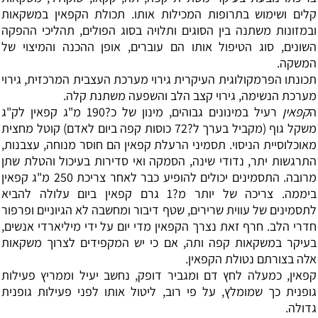
קלים ושימוש בתרופות המכילות אותו. תכולת הקפאין במשקאות
ובמזונות משתנה בין הסוגים ותלויה בסוג הפולים, תהליכי ההפקה
השונים, סוג הטיפול אותו הם עוברים, אופן ההכנה והמיצוי של
המשקה.
תכונתו הפרמקולוגית העיקרית גירוי מערכת העצבית המרכזית, גירוי
מערכת הנשימה, גירוי קצב הלב והשפעה משתנת קלה.
ה
קפאין
רעיל במינונים גבוהים, מינון של כ?190 מ"ג קפאין לק"ג
משקל גוף (מקביל בערך ל?72 כוסות קפה ביום לאדם) קוטל מחצית
מאוכלוסיית הניסוי. תסמיני הרעלת קפאין הם חוסר מנוחה, עצבנות,
התרגשות יתר, נדודי שינה, הסמקה ואי סדירות בעיכול והטלת שתן
מרובה. התסמינים יכולים להופיע כבר לאחר צריכת 250 מ"ג קפאין
ביממה. צריכה של יותר מ?1 גרם קפאין ביום עלולה להביא
לתסמינים של עווית שרירים, שטף דיבור ומחשבה לא הגיוניים ופרפור
חדרי הלב. חרף זאת נצרך הקפאין מדי יום על ידי מיליארדי אנשים,
בעיקר במשקאות קפה ותה, אם כי יש המקפידים לצרוך משקאות
אלה בצורתם נטולת הקפאין.
קפאין, כמעלה לחץ דם ומגביר דופק, נחשב יעיל וממריץ פעילות
גופנית כך שמומלץ, על פי רוב, ליטול אותו לפני פעילות גופנית
גדולה.