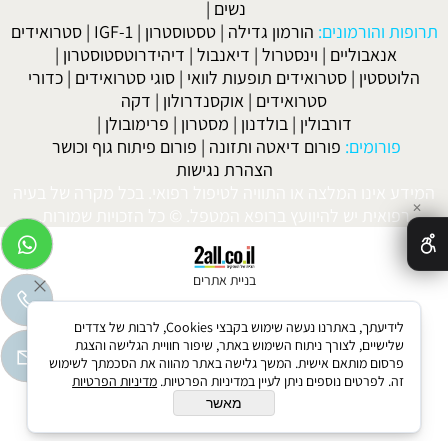
נשים
|
תרופות והורמונים:
הורמון גדילה
|
טסטוסטרון
|
IGF-1
|
סטרואידים
אנאבוליים
|
וינסטרול
|
דיאנבול
|
דיהידרוטסטוסטרון
|
הלוטסטין
|
סטרואידים תופעות לוואי
|
סוגי סטרואידים
|
כדורי
סטרואידים
|
אוקסנדרולון
|
דקה
דורבולין
|
בולדנון
|
מסטרון
|
פרימובולן
|
פורומים:
פורום דיאטה ותזונה
|
פורום פיתוח גוף וכושר
הצהרת נגישות
המידע אינו המלצה או התוויה לטיפול רפואי. בכל מקרה של בעיה
✕
רפואית יש להיוועץ ברופא המטפל. © כל הזכויות שמורות.
בניית אתרים
לידיעתך, באתרנו נעשה שימוש בקבצי Cookies, לרבות של צדדים
שלישיים, לצורך ניתוח השימוש באתר, שיפור חוויית הגלישה והצגת
פרסום מותאם אישית. המשך גלישה באתר מהווה את הסכמתך לשימוש
זה. לפרטים נוספים ניתן לעיין במדיניות הפרטיות.
מדיניות הפרטיות
מאשר