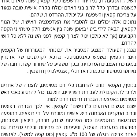
השינה. השפעה זו, כמו יתר ההשפעות של קפאין, שונה מאדם אחד
למשנהו ובדרך כלל לרוב בני האדם יכולת בקרה אישית טובה מאוד
על צריכת קפאין והשפעתו על יכולת ההרדמות שלהם.
נתונים אלה יכולים גם להסביר את האדפטציה האישית של הגוף
לקפאין, הבאה לידי ביטוי באופן שונה בין אנשים: חלק משתייני הקפה
הקבועים (אך לא כולם) יכול לצרוך קפאין לפני השינה ללא כל קושי
להרדם.
מנגנון הפעולה המוצע המסביר את תכונותיו המעוררות של הקפאין
הינו: הקפאין משמש כאנטגוניסט- מדכא לקולטנים של אדנוזין
במערכת העצבים המרכזית, ובכך משפיע על שחרור קשת רחבה של
נוירוטרנסמיטורים כמו נוראדרנלין, אצטילכולין ודופמין .
בנוסף, הקפאין גורם להרחבת כלי דם מסוימים, להצרה של אחרים
ולהגדלת הקיבולת לעבודת השרירים. הוא גם יכול להרגיע כאבי ראש
מסוימים באמצעות הגברת זרימת הדם למוח.
ישנם אנשים הידועים כ"רגישים" לקפאין. אין לכך הגדרה רפואית
וברוב המקרים האבחנה היא אישית ומוכרת על ידי רופאים. התופעה
מתבטאת בתסמינים כמו הפרעות שינה, חרדה, דיכאון ועצבנות,
הפרעות במערכת העיכול, ופעימות לב מהירות ובלתי סדירות גם
לאחר צריכה רגילה של 100 מ"ג קפאין (כוס קפה למשל). לאנשים