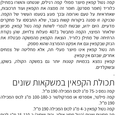
קפה נטול קפאין מיוצר מפולי קפה רגילים, שנטחנו והושרו במתילן
כלוריד (חומר מסרטן). חומר זה ממצה את הקפאין ועוד תרכובות,
שאחראיות על טעם וארומה ובכך פוגע בטעמו העשיר של הקפה.
טכניקה זו ספגה ביקורות קשות בעבר, שלא התבססו על מחקרים
מדעיים. היום ידוע, שבטוח לגמרי לשתות קפה נטול קפאין, מכיוון
שלאחר המיצוי, הקפה מתבשל ב?40 מעלות צלזיוס, שהן נקודת
הרתיחה של מתילן כלוריד. הוצאת הקפאין מהמשקה מבטלת את
הנזק שבקפאין וגם את אפקט ההמרצה שהוא מספק.
תה נטול קפאין אינו מיוצר מעלי תה, אלא מחליטה של צמחים
אחרים, שבהם אין קפאין.
קפאין נמצא בכמויות קטנות יותר גם במשקה הקולה, בשוקו,
ובשוקלדים.
תכולת הקפאין במשקאות שונים
קפה נמס כ-75 מ"ג לכוס המכילה 190 מ"ל.
קפה פילטר, אספרסו או מפרקולטור כ-100-180 מ"ג לכוס המכילה
190 מ"ל.
קפה נטול קפאין כ-4 מ"ג לכוס המכילה 190 מ"ל.
תה מסוגים שונים (רגיל מסוג אולוג, ירוק ושחור) כ-15-110 מ"ג לכוס