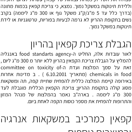
וללידת תינוקות במשקל נמוך. נמצא, כי צריכת קפאין בכמות מתונה
(בדרך כלל עד 5 מ"ג/ק"ג משקל גוף או 300 מ"ג ליממה) בקרב
נשים בתקופת ההריון לא גרמה לבעיות בפוריות, טרטוגניות או לידת
תינוקות במשקל נמוך.
הגבלת צריכת קפאין בהריון
לאור עובדות אלה, החליט ה-food standarts agency באנגליה
להמליץ על הגבלת צריכת הקפאין בהריון ללא יותר מ 300 מ"ג ליום ,
זאת על סמך המלצות ועדת ה-committee on toxicity of
chemicals in food (מתאריך 6.10.2001 ) . ב מדינות אחרות
באירופה קיימת המלצה כללית להפחית שתיית קפה, תה ומשקאות
מסוג קולה בתקופת ההריון; צריכת הקפאין הכללית מוגבלת לעד
300 מ"ג ליממה . בארה"ב נאמר בהמלצות של מנהל המזון
והתרופות להפחית את מספר כוסות הקפה לאחת ביום.
קפאין כמרכיב במשקאות אנרגיה