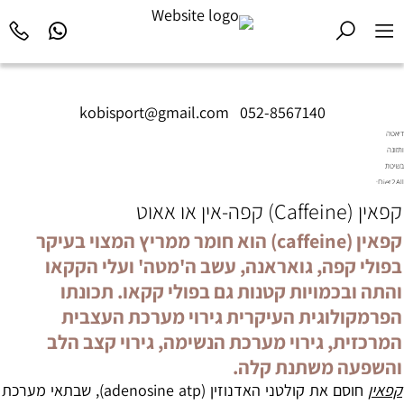
kobisport@gmail.com
|
052-8567140
דיאטה
ותזונה
בשיטת
Diet2All:
המדע
קפאין (Caffeine) קפה-אין או אאוט
שמאחורי
הגוף
קפאין (caffeine) הוא חומר ממריץ המצוי בעיקר
המושלם.
בפולי קפה, גואראנה, עשב ה'מטה' ועלי הקקאו
והתה ובכמויות קטנות גם בפולי קקאו. תכונתו
הפרמקולוגית העיקרית גירוי מערכת העצבית
המרכזית, גירוי מערכת הנשימה, גירוי קצב הלב
והשפעה משתנת קלה.
קפאין
חוסם את קולטני האדנוזין (adenosine atp), שבתאי מערכת