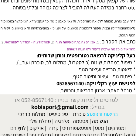
שווה של קפאין ממקור אחר. תכולת הקפאין במזונות שונים ובתרופות
otc רחבה במידה העלולה להוביל לצריכה גבוהה ובלתי בטוחה .
ד"ר יעקב עזרא, מומחה לרפואה נטורופטית, תזונאי ומאמן כושר.
מר יעקב עזרא הינו מרצה במכון מור
(לאוסטאופורוזיס) ובבית הספר להסמכות מאמנים של וינגייט - באוניברסיטת ת"א (אימונים לפיתוח
הגוף ותזונה).
כתב את הספרים:
1
. אבן הפינה בתחום פיתוח הגוף
.
2
.
ספורטולוגיה - המדריך לספורטאי
.
3.
סטרואידים-כל מה שרצית לדעת? ולא העזת לשאות!
בעל קליניקה לרפואה נטורופטית ונותן שרותים:
* טיפול במחלות שונות (כולסטרול, מחלות לב, סוכרת ועוז...).
* דיאטות הרזייה ועיצוב הגוף.
* פיתוח גוף - עיצוב וחיטוב הגוף.
לפגישת יעוץ בקליניקה: 0528567140
* מנהל האתר: ארגון הבריאות והכושר.
לפרטים וליצירת קשר בנייד: 052-8567140
או
במייל:
kobisport@gmail.com
בריאות ורפואה:
סוכרת
|
סינוסיטיס
|
מחלות בדרכי
הנשימה
|
אסטמה
|
אלרגיה
|
מחלת שלד
ומפרקים
|
גאוט
|
אוסטאופורוזיס
|
קרוהן
|
אולקוס
|
לחץ דם
גבוה
|
כולסטרול
|
טריגליצרידים
|
עצירות
|
מחלות עור
|
נשירת שיער