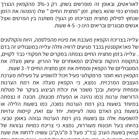
לאוראטים, ובאופן זה מופרשים בשתן. רק כ-3% מהקפאין הנצרך
מופרש כפי שהוא בשתן. זמן "מחצית החיים " שלו (המהוה את הזמן
שנחוץ לסילוק מחצית מצריכתו מן הגוף) משתנה בין הפרטים ואצל
אנשים מבוגרים ובריאים הינו כ- 4-5 שעות.
עלייה בצריכת הקפאין מעכבת את פינויו מהפלסמה, היות והקולטנים
של פאראקסנטין בכבד מגיעים לרוויה וחלה עלייה במטבוליט זה בדם
. עלייה בזמן מחצית החיים נצפתה במקרים של תפקודי כבד לקויים,
בתקופת הינקות ובשלבים המאוחרים של ההריון. עישון מעלה את
המטבוליזם של הקפאין ומפחית את זמן מחצית החיים ל- 3 שעות.
הקפאין הוא חומר פרמקולוגי פעיל ויכול להשפיע על פעילות מערכת
העצבים המרכזית. נמצא, כי הקפאין מעלה את רמת הערנות
ומפחית עייפות, ובכך משפר את יכולת הביצוע בעיקר של מטלות
הדורשות ערנות (כמו נהיגה או הפעלת מכונות). תכונה זו נצפתה
במיוחד בשעות בהן רמת הערנות נמוכה, כמו בשעות הלילה או
בשעות בהן האדם נוטה לעייפות. יחד עם זאת, קיימות עדויות
להשפעות אלה גם בשעות בהן רמת הערנות גבוהה באופן טבעי.
בהיותו בעל תכונות מעוררות, נמצא כי צריכת כמויות גבוהות של
קפאין בשעות הערב (בד"כ מעל 3 מ"ג/ק"ג) עשויה לדחות את שעת