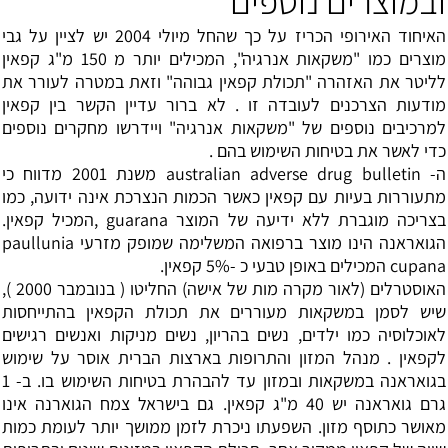
ובמוצרים נוספים
האיחוד האירופי הכריז על כך שהחל מיולי 2004 יש לציין על גבי
מוצרים כמו "משקאות אנרגיה", המכילים יותר מ 150 מ"ג קפאין
לליטר את האזהרה "תכולת קפאין גבוהה" וזאת במטרה לעורר את
מודעות הצרכנים לעובדה זו . לא ברור עדיין הקשר בין קפאין
למרכיבים נוספים של "משקאות אנרגיה" ויידרשו מחקרים נוספים
כדי לאשר את בטיחות השימוש בהם .
ה- australian adverse drug bulletin משנת 2001 מדווח כי
מתעוררות בעיות עם קפאין כאשר הכמות הנצרכת אינה ידועה, כמו
בצריכה מוגברת ללא ידיעה של המוצר guarana ,המכיל קפאין.
הגואראנה הינו מוצר ברפואה המשלימה שמופק מזרעי paullunia
cupana המכילים באופן טבעי כ -5% קפאין.
האוסטרלים (לאור מקרה מות של אישה) החליטו ( בנובמבר 2000 ),
שיש לסמן במשקאות מעוררים את תכולת הקפאין בהתייחסות
לאוכלוסיה כמו ילדים, נשים בהריון, נשים מניקות ואנשים רגישים
לקפאין . מנהל המזון והתרופות בארצות הברית אוסר על שימוש
בגואראנה במשקאות ובמזון עד להבהרת בטיחות השימוש בו. ב- 1
גרם גואראנה יש 40 מ"ג קפאין. גם בישראל צמח הגוארנה אינו
מאושר כתוסף מזון. השפעתו ניכרת לזמן ממושך יותר לעומת כמות