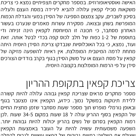
האישה ואוסטיאופורוזיס. במספר מחקרים תצפיתיים נמצא כי צריכת
משקאות מכילי קפאין עלולה להביא לירידה במסת העצם ולעליה
בסיכון לשברים, עקב צמצום הספיגה של הסידן במעי והגדלת הכמות
המופרשת בשתן ובצואה. מסקירת עשרות מאמרים שנערכו בעשור
האחרון מסתבר, כי תכונה זו המיוחסת לקפאין הינה זניחה ודי
בתוספת של 1-2 כפות של חלב לכוס קפה בכדי לבטל אותה. זאת
ועוד, נמצא, כי בכל האוכלוסיות שנבדקו צריכת הסידן היומית היתה
מתחת לרמה המיטבית המומלצת. אין ראיות להשפעה מזיקה של
קפאין על מסת העצם או על משק הסידן בגוף בקרב בודדים הצורכים
סידן על פי הרמות המומלצות בקצובה היומית.
צריכת קפאין בתקופת ההריון
מספר מחקרים מראים שצריכת קפאין גבוהה עלולה להיות קשורה
ללידת תינוקות במשקל נמוך. כידוע, הקפאין אינו מצטבר בגוף
ובאופן נורמלי מופרש תוך מספר שעות מסתבר שזמן מחצית החיים
של הקפאין בסוף ההריון עולה ל 18 שעות במקום 34-5 שעות .לכן
רמות הקפאין בסרום של נשים בהריון יכולות להיות גבוהות יותר.
השפעה משמעותית עשויה להיות על העובר באמצעות הקפאין
שצולח את השלייה; כמויות גבוהות של קפאין עשויות לגרום להפלה