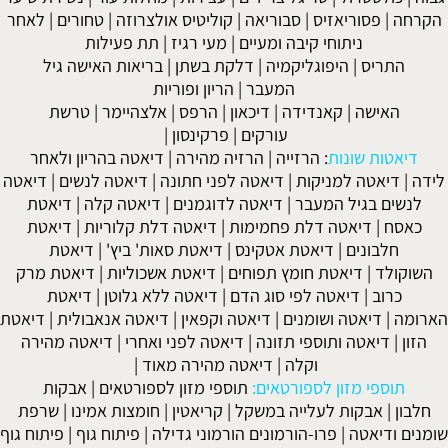
הקרחה
|
פסוריאזיס
|
סבוריאה
|
קוליטיס אולצרוזה
|
טחורים
|
לאחר
ניתוחי קיבה ומעיים
| מעי רגיז |
תת פעילות
התריס
|
היפוגליקמיה
|
דלקת בשתן
|
בריאות האישה גיל
המעבר
|
הריון ופוריות
האישה
|
קאנדידה
|
דיכאון
|
הרפס
|
אלצהיימר
|
טרשת
עורקים
|
פרקינסון
|
דיאטות שונות
:
הרזייה
|
הרזיה מהירה
|
דיאטה בהריון ולאחר
לידה
|
דיאטה למניקות
|
דיאטה לפני חתונה
|
דיאטה לנשים
|
דיאטה
לנשים בגיל המעבר
|
דיאטה לדוגמנים
|
דיאטה קלה
|
דיאטת
כאסח
|
דיאטה דלת פחמימות
|
דיאטה דלת קלוריות
|
דיאטת
חלבונים
|
דיאטת אטקינס
|
דיאטת סאות' ביץ'
|
דיאטת
השוקולד
|
דיאטת חומץ תפוחים
|
דיאטת אשכוליות
|
דיאטת מרק
כרוב
|
דיאטה לפי סוג הדם
|
דיאטה ללא גלוטן
|
דיאטת
הארומה
|
דיאטה ושומנים
|
דיאטה וקפאין
|
דיאטה אנאבולית
|
דיאטת
הזון
|
דיאטה ותוספי תזונה
|
דיאטה לפני ואחרי
|
דיאטה מהירה
וקלה
|
דיאטה מהירה מאוד
|
תוספי מזון לספורטאים:
תוספי מזון לספורטאים
|
אבקות
חלבון
|
אבקות לעלייה במשקל
|
קריאטין
|
חומצות אמינו
|
שרפת
שומנים ודיאטה
|
פרו-הורמונים הורמוני גדילה
|
פיתוח גוף
|
פיתוח גוף