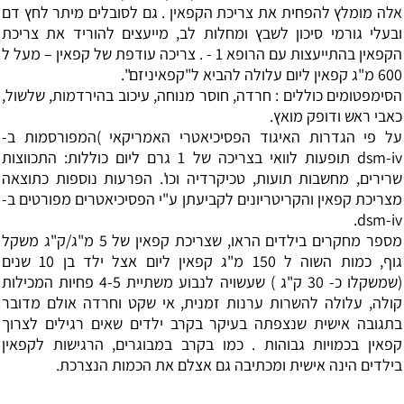
אלה מומלץ להפחית את צריכת הקפאין . גם לסובלים מיתר לחץ דם
ובעלי גורמי סיכון לשבץ ומחלות לב, מייעצים להוריד את צריכת
הקפאין בהתייעצות עם הרופא 1 - . צריכה עודפת של קפאין – מעל ל
600 מ"ג קפאין ליום עלולה להביא ל"קפאיניזם".
הסימפטומים כוללים : חרדה, חוסר מנוחה, עיכוב בהירדמות, שלשול,
כאבי ראש ודופק מואץ.
על פי הגדרות האיגוד הפסיכיאטרי האמריקאי )המפורסמות ב-
dsm-iv תופעות לוואי בצריכה של 1 גרם ליום כוללות: התכווצות
שרירים, מחשבות תועות, טכיקרדיה וכו'. הפרעות נוספות כתוצאה
מצריכת קפאין והקריטריונים לקביעתן ע"י הפסיכיאטרים מפורטים ב-
dsm-iv.
מספר מחקרים בילדים הראו, שצריכת קפאין של 5 מ"ג/ק"ג משקל
גוף, כמות השוה ל 150 מ"ג קפאין ליום אצל ילד בן 10 שנים
(שמשקלו כ- 30 ק"ג ) שעשויה לנבוע משתיית 4-5 פחיות המכילות
קולה, עלולה להשרות ערנות זמנית, אי שקט וחרדה אולם מדובר
בתגובה אישית שנצפתה בעיקר בקרב ילדים שאים רגילים לצרוך
קפאין בכמויות גבוהות . כמו בקרב במבוגרים, הרגישות לקפאין
בילדים הינה אישית ומכתיבה גם אצלם את הכמות הנצרכת.