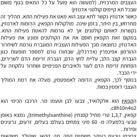
העצבים המרכזית. (למעשה הוא פועל על כל התאים בגוף משום
שבכל תא קיימים קולטני אדנוזין)
כאשר אדנוזין נקשר לתא עצב הוא מאט את פעילות התא. תהליך זה
מתרחש, בין היתר, בזמן שינה. מולקולות הקפאין, הדומות לאדנוזין,
נקשרות לאותם קולטנים אך לא גורמות להאטת פעילות התא.
במקום זאת הקפאין חוסם את את הקולטנים ומונע את פעילות
האדנוזין. כתוצאה מכך הפעילות העצבית המוגברת גורמת לשיחרור
ההורמון אפינפרין (אדרנלין), שבתורו גורם למספר תופעות כגון
הגברת קצב הלב, עליית לחץ הדם, הגברת זרימת הדם לשרירים,
הפחתת זרימת הדם לעור ולאיברים הפנימיים ושחרור גלוקוזה על
ידי הכבד.
בנוסף לכך, הקפאין, הדומה לאמפטמין, מעלה את רמת המוליך
העצבי דופמין במוח.
ה
קפאין
הוא אלקלואיד, צבעו לבן וטעמו מר. הרכבו הכימי הוא
c8h10n4o2.
קפאין, 1,3,7 טרי מתיל קסנתין (trimethylxanthine), נמצא באופן
טבעי בלמעלה מ- 60 מיני צמחים בעולם: בעלים, זרעים, גרעינים
ופירות .
צריכתו נובעת בעיקר משתיית קפה, תה, קקאו, שוקולד, משקאות