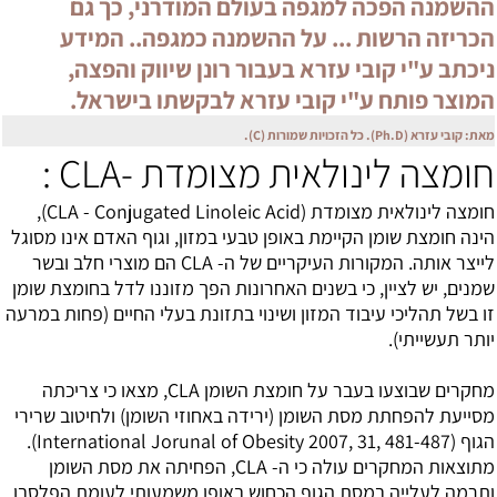
ההשמנה הפכה למגפה בעולם המודרני, כך גם
הכריזה הרשות ... על ההשמנה כמגפה.. המידע
ניכתב ע"י קובי עזרא בעבור רונן שיווק והפצה,
המוצר פותח ע"י קובי עזרא לבקשתו בישראל.
מאת: קובי עזרא (Ph.D). כל הזכויות שמורות (C).
חומצה לינולאית מצומדת -CLA :
חומצה לינולאית מצומדת (CLA - Conjugated Linoleic Acid),
הינה חומצת שומן הקיימת באופן טבעי במזון, וגוף האדם אינו מסוגל
לייצר אותה. המקורות העיקריים של ה- CLA הם מוצרי חלב ובשר
שמנים, יש לציין, כי בשנים האחרונות הפך מזוננו לדל בחומצת שומן
זו בשל תהליכי עיבוד המזון ושינוי בתזונת בעלי החיים (פחות במרעה
יותר תעשייתי).
מחקרים שבוצעו בעבר על חומצת השומן CLA, מצאו כי צריכתה
מסייעת להפחתת מסת השומן (ירידה באחוזי השומן) ולחיטוב שרירי
הגוף (International Jorunal of Obesity 2007, 31, 481-487).
מתוצאות המחקרים עולה כי ה- CLA, הפחיתה את מסת השומן
ותרמה לעלייה במסת הגוף הכחוש באופן משמעותי לעומת הפלסבו.