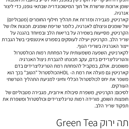
שומן ארוכות שרשרת אל תוך המיטוכונדריה שבתאי גופנו, כדי ליצור
אנרגיה.
קארניטין, מגבירה ומזרזת את תהליך חילוף החומרים (מטבוליזם)
של שומנים וניצולם לאנרגיה, כלומר שריפת שומנים. תכונות אלו של
הקרניטין, מסייעות בשמירה על בריאות הלב ובמיוחד בהגנה על
שריר הלב. הקרניטין יעילה לעוסקים בספורט אינטנסיבי בשל הגברת
ייצור האנרגיה בשרירי הגוף.
לקארניטין, השפעה משמעותית על הפחתת רמות הכולסטרול
והטריגליצרידים בדם, עקב תכונתו להגברת ניצול האנרגיה
משומנים. אולם, במקביל להפחתת רמת הטריגליצרידים בדם
קארניטין גם מעלה את רמת ה- HDLהכולסטרול "הטוב" בכך הוא
משפר את יחס לכולסטרול הכללי וחיוני למניעת התהליך הטרשתי
העורקים.
לסיכום: הקרניטין, משפרת סיבולת אירובית, מגבירה מטבוליזם של
חומצות השומן, מורידה רמות טריגליצרידים וכולסטרול ומשפרת את
תפקוד שריר הלב.
תה ירוק Green Tea