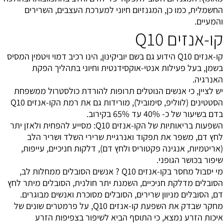
החשמלית, כמו כן, המגנזיום חיוני למערכת העצבים, השרירים
והמעיים.
קו-אנזים Q10
קו-אנזים Q10 הידוע גם בשם יוביקינון, הינו רכיב דמוי ויטמין המסיס
בשמן, בעל פעילות אנטי-אוקסידנטית וחיוני בתהליך הפקת
האנרגיה.
יש לציין, כי אנשים הנוטלים תרופות להורדת כולסטרול ממשפחת
הסטטינים (לווליפ, סימוביל), מורידות גם את רמת הקו-אנזים Q10
בדם בשיעור של כ- 40% עד 65% בקירוב.
השפעות בריאותיות של הקו-אנזים Q10: מסייע להפחית ולאזן יתר
לחץ דם, משפר את תפקוד ואנרגיית שרירי השלד ושריר הלב
(אריטמיות, אנגינה פקטוריס ולחץ דם), דלקות חניכיים, עייפות,
שיפור בכושר הגופני.
מי יסבול מחסר בקו-אנזים Q10 ? אנשים הסובלים ממחלות לב,
הסובלים מדלקת חניכיים, השמנת יתר חולנית, הסובלים מיתר לחץ
דם, הסובלים מניוון שרירים, הסובלים מסוכרת ואנשים מבוגרים.
מחקר שבדק את השפעת קו-אנזים Q10, על פרמטרים שונים של
איכות הזרע נמצא, כי התוסף הביא לשיפור בצפיפות הזרע