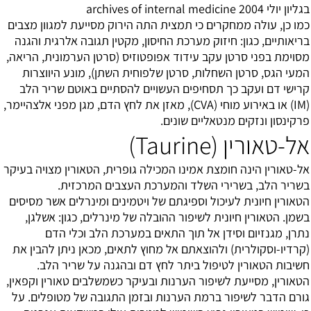
בגליון יולי 2004 archives of internal medicine
כמו כן, עולה ממחקרים כי תמצית התה הירוק מסייעת למגוון מצבים
בריאותיים, כגון: חיזוק מערכת החיסון, מקטין תגובה אלרגית והגנה
מסוימת בפני סרטן עקב עידוד אפופטוזיס (סרטן הערמונית, הריאה,
המעי הגס, סרטן השחלות, סרטן שלפוחית השתן), מונע היווצרות
קרישי דם ועקב כך תסחיפים העשויים להסתיים באוטם שריר הלב
(IM) או באירוע מוחי (CVA), מאזן את לחץ הדם, מגן מפני אלצהיימר,
פרקינסון ונזקים מנטאליים שונים.
אל-טאורין (Taurine)
אל-טאורין הינה חומצת אמינו המכילה גופרית, הטאורין מצויה בעיקר
בשריר הלב, בשרירי השלד והמערכת העצבים המרכזית.
הטאורין חיונית לעיכול וספיגתם של ויטמינים ומינרלים אשר מסיסים
בשמן. הטאורין חיונית לשיפור ההובלה של מינרלים, כגון: אשלגן,
נתרן, מגנזיום וסידן אל תוך התאים במערכת הלב וכלי הדם
(קרדיו-וסקולרית) ולהוצאתם אל מחוץ לתאים, מכאן ניתן להבין את
חשיבות הטאורין לטיפול ביתר לחץ דם ובהגנה על שריר הלב.
הטאורין, מסייעת לשיפור הערנות ובעיקר כשמשלבים טאורין וקפאין,
גורם הדבר לשיפור ברמת הערנות ובזמן התגובה של מטופלים. על