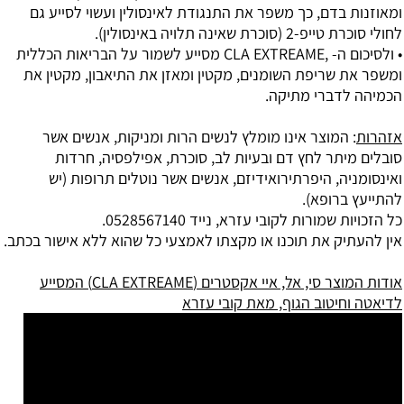
ומאוזנות בדם, כך משפר את התנגודת לאינסולין ועשוי לסייע גם
לחולי סוכרת טייפ-2 (סוכרת שאינה תלויה באינסולין).
• ולסיכום ה- ,CLA EXTREAME מסייע לשמור על הבריאות הכללית
ומשפר את שריפת השומנים, מקטין ומאזן את התיאבון, מקטין את
הכמיהה לדברי מתיקה.
אזהרות
: המוצר אינו מומלץ לנשים הרות ומניקות, אנשים אשר
סובלים מיתר לחץ דם ובעיות לב, סוכרת, אפילפסיה, חרדות
ואינסומניה, היפרתירואידיזם, אנשים אשר נוטלים תרופות (יש
להתייעץ ברופא).
כל הזכויות שמורות לקובי עזרא, נייד 0528567140.
אין להעתיק את תוכנו או מקצתו לאמצעי כל שהוא ללא אישור בכתב.
אודות המוצר סי, אל, איי אקסטרים (CLA EXTREAME) המסייע
לדיאטה וחיטוב הגוף, מאת קובי עזרא