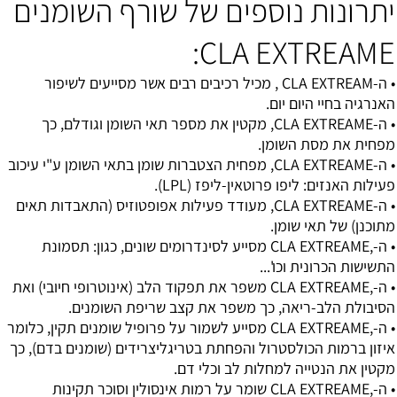
יתרונות נוספים של שורף השומנים
CLA EXTREAME:
• ה-CLA EXTREAM , מכיל רכיבים רבים אשר מסייעים לשיפור
האנרגיה בחיי היום יום.
• ה-CLA EXTREAME, מקטין את מספר תאי השומן וגודלם, כך
מפחית את מסת השומן.
• ה-CLA EXTREAME, מפחית הצטברות שומן בתאי השומן ע"י עיכוב
פעילות האנזים: ליפו פרוטאין-ליפז (LPL).
• ה-CLA EXTREAME, מעודד פעילות אפופטוזיס (התאבדות תאים
מתוכנן) של תאי שומן.
• ה-,CLA EXTREAME מסייע לסינדרומים שונים, כגון: תסמונת
התשישות הכרונית וכו'...
• ה-,CLA EXTREAME משפר את תפקוד הלב (אינוטרופי חיובי) ואת
הסיבולת הלב-ריאה, כך משפר את קצב שריפת השומנים.
• ה-,CLA EXTREAME מסייע לשמור על פרופיל שומנים תקין, כלומר
איזון ברמות הכולסטרול והפחתת בטריגליצרידים (שומנים בדם), כך
מקטין את הנטייה למחלות לב וכלי דם.
• ה-,CLA EXTREAME שומר על רמות אינסולין וסוכר תקינות