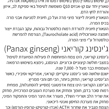
כן, שימוש בטאורין נפוץ בשימוש למטרות אילו במשקאות אנרגיה.
טאורין יחד עם קו-אנזים Q10 משמשת לטיפול באי ספיקת לב, איזון
והורדת לחץ הדם.
הטאורין חיונית לייצור מיצי מרה ועל כן, חיונית למניעת אבני מרה
בכיס המרה.
הטאורין חיונית להורדת רמות כולסטרול גבוהות, עקב הגברת ייצור
חומצה טאורוכולית (Taurocholate acid), הגורמת להפרשת
כולסטרול ע"י מיצי המרה.
ג'ינסינג קוריאני (Panax ginseng)
ג'ינסינג קוריאני, הינו צמח המיוחסות לו פעילות המיועדת לטיפול
במצבי חולשה קיצוניים וכרוניים. הגינסנג, נימצא בשימוש הרפואה
העממית כבר מעל ל- 7,000 שנה.
ישנם שלושה סוגי ג'ינסנג עיקריים: קוראני, אמריקאי וסיבירי, כאשר
הג'ינסינג קוריאני, החזק ביותר, הכי חם והכי ממריץ.
הג'יסנג הקוראני הינו צמח אדפטוגני (מסייע להסתגלות), מפחית
רמות סוכר בדם, תומך ומחזק את מערכת העצבים המרכזית, מחזק
את שריר הלב ושרירי השלד, מעורר את היצר המיני והתפקוד המיני,
מחזק את מערכת החיסון ואנטי-דיכאוני.
הצמח מגביר את שחרור ACTH (אנדו-קורטיקו-טרופין-הורמון) וכך