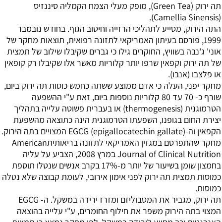
תה ירוק (Green Tea), מופק מעלי הצמח הקמליה סיננזיס
(Camellia Sinensis).
התה הירוק, מסייע לתהליכי הרזייה וחיטוב הגוף. בחודש נובמבר
1999, פורסם בעיתון האמריקאי לתזונה רפואית, תוצאות מחקר של
אוני' ג'נבה בשוויץ, החוקרים גילו כי גברים שקיבלו שילוב של תמצית
של תה ירוק וקפאין שרפו יותר קלוריות מאשר אלו שקיבלו רק קופאין
או פלצבו (אנבו).
מחקר יפני, העלה כי אדם ממוצע ששתה כחמש כוסות תה ירוק ביום,
שורף כ- 70 עד 80 קלוריות נוספות ביום, זאת ע"י ההשפעה
הטרמוגנית (thermogenesis) או בעברית פשוטה עלייה בתהליך
יצירת החום בגופנו, השפעתו הטרמוגנית הינה כתוצאה מהשפעת
הקפאין וה-EGCG (epigallocatechin gallate) המצויים בתה הירוק.
מחקר שהתפרסם במגזין האמריקאי לתזונה בריאותיתAmerican
Journal of Clinical Nutrition במרץ 2008, הצביע על עליה
בחמצון שומן בשיעור של יותר מ-17% בקרב אנשים שנטלו תוספת
כמוסות תמצית תה ירוק לפני אימון אירובי, לעומת קבוצה שלא נטלה
כמוסות.
תה ירוק, מגביר את המטבוליזם ומזרז ירידה במשקל. ה- EGCG
המצוי בתה הירוק משפר את חילוף החומרים, ע"י עלייה בהוצאה