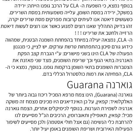
בנוסף נמצא, כי השפעת ה- CLA על הרכב גופנו הייתה: ירידה
במשקל, ירידה במסת השומן, עלייה משמעותית במסת השרירים.
כשעושים דיאטה אנו לעיתים קרובות מפרקים מסת שרירים יקרה,
זהו בדיוק התהליך שאנו רוצים למנוע כאשר אנו רוצים לעשות דיאטת
הרזייה ולחטב את שרירינו ! ! !
ה- CLA, נמצאה יעילה במיוחד בהפחתת השמנה הבטנית, שמהווה
כידוע גורם סיכון בהתפתחות טרשת עורקים. יש לציין, כי מנגנון
הפעולה של CLA הינו בשני מישורים: ע"י הגברת קצב הפקת
האנרגיה בתאי הגוף וכך שריפת השומנים, מצד שני מאזנת את
הצטברות השומנים בתאי השומן ברקמות גופנו. בנוסף, נמצא כי ה-
CLA, הפחיתה את רמות כולסטרול הכללי בדם.
גוארנה Guarana
גוארנה (Guarana), הינו צמח מרפא המכיל ריכוז גבוה ביותר של
האלקלואיד: קפאין, על כן האינדיאנים היו מכינים מצמח זה משקה
אנרגיה לשמירת הערנות. בנוסף לכימיקלים אחרים, הצמח גוארנה
מכיל: קפאין, תאופילין ותאוברומין, הרכיבים הנ"ל מסייעים לנו
להרחבת כלי הנשימה (גם אצל חולי אסטמה) ולכן מסייעים לשיפור
הפעילות האירובית ושריפת השומנים באופן יעיל יותר.