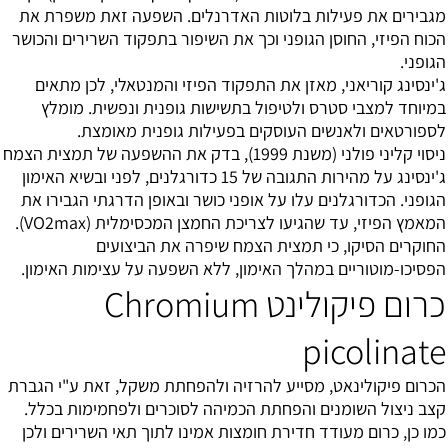
מגבירים את פעילות בלוטות האדרנלים. השפעה זאת משפרת את
הכוח הפיזי, החוסן הגופני וכך את השיפור בתפקוד השרירים והכושר
הגופני.
ג'ינסינג קוריאני, מאזן את התפקוד הפיזי והמנטאלי, לכן מתאים
במיוחד למצבי סטרס ולטיפול בתשישות גופנית ונפשית. מומלץ
לספורטאים ולאנשים העוסקים בפעילות גופנית מאומצת.
ניסוי קליני פולני (משנת 1999), בדק את ההשפעה של תמצית הצמח
ג'ינסינג על מהירות התגובה של 15 כדורגלנים, לפני ובשיא האימון
הגופני. הכדורגלנים עלו על אופני כושר ובאופן הדרגתי הגבירו את
המאמץ הפיזי, עד שהגיעו לצריכת החמצן המכסימלית (VO2max).
החוקרים הסיקו, כי תמצית הצמח שיפרה את הביצועים
הפסיכו-מוטוריים במהלך האימון, ללא השפעה על עצימות האימון.
כרום פיקולינט Chromium
picolinate
הכרום פיקולינאט, מסייע להרזיה ולהפחתת משקל, זאת ע"י הגברת
קצב ניצול השומנים והפחתת הכמיהה לסוכרים ולפחמימות בכלל.
כמו כן, כרום מעודד חדירת חומצות אמינו לתוך תאי השרירים ולכן