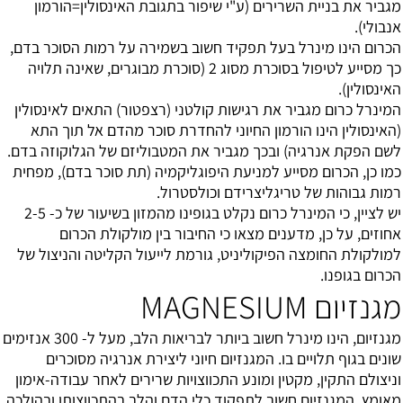
מגביר את בניית השרירים (ע"י שיפור בתגובת האינסולין=הורמון
אנבולי).
הכרום הינו מינרל בעל תפקיד חשוב בשמירה על רמות הסוכר בדם,
כך מסייע לטיפול בסוכרת מסוג 2 (סוכרת מבוגרים, שאינה תלויה
האינסולין).
המינרל כרום מגביר את רגישות קולטני (רצפטור) התאים לאינסולין
(האינסולין הינו הורמון החיוני להחדרת סוכר מהדם אל תוך התא
לשם הפקת אנרגיה) ובכך מגביר את המטבוליזם של הגלוקוזה בדם.
כמו כן, הכרום מסייע למניעת היפוגליקמיה (תת סוכר בדם), מפחית
רמות גבוהות של טריגליצרידם וכולסטרול.
יש לציין, כי המינרל כרום נקלט בגופינו מהמזון בשיעור של כ- 2-5
אחוזים, על כן, מדענים מצאו כי החיבור בין מולקולת הכרום
למולקולת החומצה הפיקוליניט, גורמת לייעול הקליטה והניצול של
הכרום בגופנו.
מגנזיום MAGNESIUM
מגנזיום, הינו מינרל חשוב ביותר לבריאות הלב, מעל ל- 300 אנזימים
שונים בגוף תלויים בו. המגנזיום חיוני ליצירת אנרגיה מסוכרים
וניצולם התקין, מקטין ומונע התכווצויות שרירים לאחר עבודה-אימון
מאומץ. המגנזיום חשוב לתפקוד כלי הדם והלב בהתכווצותו ובהולכה