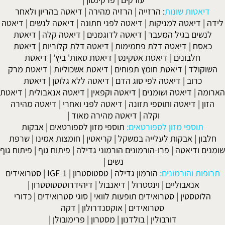
דיאטות שונות
:
הרזייה
|
הרזיה מהירה
|
דיאטה בהריון ולאחר
לידה
|
דיאטה למניקות
|
דיאטה לפני חתונה
|
דיאטה לנשים
|
דיאטה
לנשים בגיל המעבר
|
דיאטה לדוגמנים
|
דיאטה קלה
|
דיאטת
כאסח
|
דיאטה דלת פחמימות
|
דיאטה דלת קלוריות
|
דיאטת
חלבונים
|
דיאטת אטקינס
|
דיאטת סאות' ביץ'
|
דיאטת
השוקולד
|
דיאטת חומץ תפוחים
|
דיאטת אשכוליות
|
דיאטת מרק
כרוב
|
דיאטה לפי סוג הדם
|
דיאטה ללא גלוטן
|
דיאטת
הארומה
|
דיאטה ושומנים
|
דיאטה וקפאין
|
דיאטה אנאבולית
|
דיאטת
הזון
|
דיאטה ותוספי תזונה
|
דיאטה לפני ואחרי
|
דיאטה מהירה
וקלה
|
דיאטה מהירה מאוד
|
תוספי מזון לספורטאים:
תוספי מזון לספורטאים
|
אבקות
חלבון
|
אבקות לעלייה במשקל
|
קריאטין
|
חומצות אמינו
|
שרפת
שומנים ודיאטה
|
פרו-הורמונים הורמוני גדילה
|
פיתוח גוף
|
פיתוח גוף
נשים
|
תרופות והורמונים:
הורמון גדילה
|
טסטוסטרון
|
IGF-1
|
סטרואידים
אנאבוליים
|
וינסטרול
|
דיאנבול
|
דיהידרוטסטוסטרון
|
הלוטסטין
|
סטרואידים תופעות לוואי
|
סוגי סטרואידים
|
כדורי
סטרואידים
|
אוקסנדרולון
|
דקה
דורבולין
|
בולדנון
|
מסטרון
|
פרימובולן
|