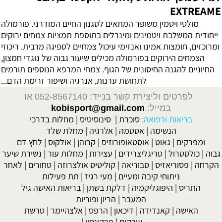
EXTREAME
מולטי ויטמין משופר המתאים לסגנון החיים המודרני. פורמולה
ייחודית המשלבת ויטמינים ומינרלים בתוספת תמציות צמחים ירוקים
ומרוכזים, חומצות אמינו ואנזימי עיכול צמחיים לספיגה מרבית. ריכוזי
הצמחים הירוקים בפורמולה מכילים שיעור גבוה של נוגדי חמצון,
החיוניים להגנה החיסונית של הגוף. צמחי המרפא הנוספים תורמים
לתחושת ערנות, אנרגיה ושיפור זרימת הדם...
לפרטים וליצירת קשר בנייד: 052-8567140
או
במייל:
kobisport@gmail.com
בריאות ורפואה:
סוכרת
|
סינוסיטיס
|
מחלות בדרכי
הנשימה
|
אסטמה
|
אלרגיה
|
מחלת שלד
ומפרקים
|
גאוט
|
אוסטאופורוזיס
|
קרוהן
|
אולקוס
|
לחץ דם
גבוה
|
כולסטרול
|
טריגליצרידים
|
עצירות
|
מחלות עור
|
נשירת שיער
הקרחה
|
פסוריאזיס
|
סבוריאה
|
קוליטיס אולצרוזה
|
טחורים
|
לאחר
ניתוחי קיבה ומעיים
| מעי רגיז |
תת פעילות
התריס
|
היפוגליקמיה
|
דלקת בשתן
|
בריאות האישה גיל
המעבר
|
הריון ופוריות
האישה
|
קאנדידה
|
דיכאון
|
הרפס
|
אלצהיימר
|
טרשת
עורקים
|
פרקינסון
|