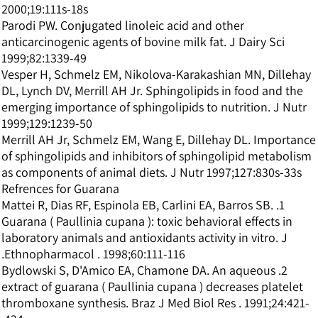
2000;19:111s-18s
Parodi PW. Conjugated linoleic acid and other
anticarcinogenic agents of bovine milk fat. J Dairy Sci
1999;82:1339-49
Vesper H, Schmelz EM, Nikolova-Karakashian MN, Dillehay
DL, Lynch DV, Merrill AH Jr. Sphingolipids in food and the
emerging importance of sphingolipids to nutrition. J Nutr
1999;129:1239-50
Merrill AH Jr, Schmelz EM, Wang E, Dillehay DL. Importance
of sphingolipids and inhibitors of sphingolipid metabolism
as components of animal diets. J Nutr 1997;127:830s-33s
Refrences for Guarana
1. Mattei R, Dias RF, Espinola EB, Carlini EA, Barros SB.
Guarana ( Paullinia cupana ): toxic behavioral effects in
laboratory animals and antioxidants activity in vitro. J
Ethnopharmacol . 1998;60:111-116.
2. Bydlowski S, D'Amico EA, Chamone DA. An aqueous
extract of guarana ( Paullinia cupana ) decreases platelet
thromboxane synthesis. Braz J Med Biol Res . 1991;24:421-