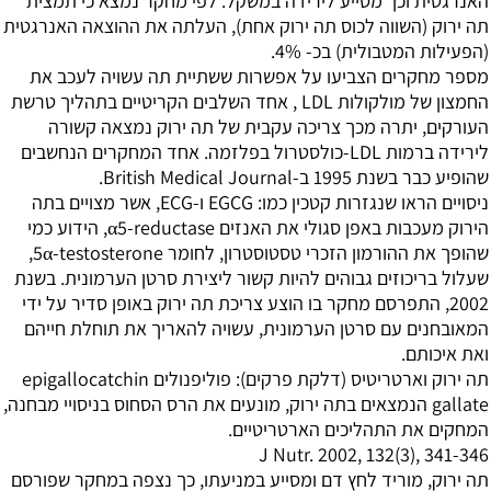
האנרגטית וכך מסייע לירידה במשקל. לפי מחקר נמצא כי תמצית
תה ירוק (השווה לכוס תה ירוק אחת), העלתה את ההוצאה האנרגטית
(הפעילות המטבולית) בכ- 4%.
מספר מחקרים הצביעו על אפשרות ששתיית תה עשויה לעכב את
החמצון של מולקולות LDL , אחד השלבים הקריטיים בתהליך טרשת
העורקים, יתרה מכך צריכה עקבית של תה ירוק נמצאה קשורה
לירידה ברמות LDL-כולסטרול בפלזמה. אחד המחקרים הנחשבים
שהופיע כבר בשנת 1995 ב-British Medical Journal.
ניסויים הראו שנגזרות קטכין כמו: EGCG ו-ECG, אשר מצויים בתה
הירוק מעכבות באפן סגולי את האנזים α5-reductase, הידוע כמי
שהופך את ההורמון הזכרי טסטוסטרון, לחומר 5α-testosterone,
שעלול בריכוזים גבוהים להיות קשור ליצירת סרטן הערמונית. בשנת
2002, התפרסם מחקר בו הוצע צריכת תה ירוק באופן סדיר על ידי
המאובחנים עם סרטן הערמונית, עשויה להאריך את תוחלת חייהם
ואת איכותם.
תה ירוק וארטריטיס (דלקת פרקים): פוליפנולים epigallocatchin
gallate הנמצאים בתה ירוק, מונעים את הרס הסחוס בניסויי מבחנה,
המחקים את התהליכים הארטריטיים.
J Nutr. 2002, 132(3), 341-346
תה ירוק, מוריד לחץ דם ומסייע במניעתו, כך נצפה במחקר שפורסם