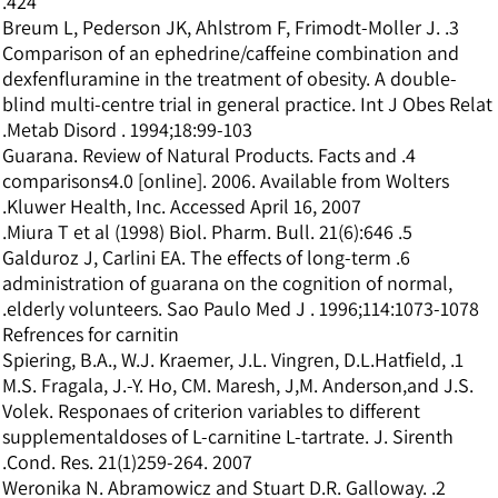
424.
3. Breum L, Pederson JK, Ahlstrom F, Frimodt-Moller J.
Comparison of an ephedrine/caffeine combination and
dexfenfluramine in the treatment of obesity. A double-
blind multi-centre trial in general practice. Int J Obes Relat
Metab Disord . 1994;18:99-103.
4. Guarana. Review of Natural Products. Facts and
comparisons4.0 [online]. 2006. Available from Wolters
Kluwer Health, Inc. Accessed April 16, 2007.
5. Miura T et al (1998) Biol. Pharm. Bull. 21(6):646.
6. Galduroz J, Carlini EA. The effects of long-term
administration of guarana on the cognition of normal,
elderly volunteers. Sao Paulo Med J . 1996;114:1073-1078.
Refrences for carnitin
1. Spiering, B.A., W.J. Kraemer, J.L. Vingren, D.L.Hatfield,
M.S. Fragala, J.-Y. Ho, CM. Maresh, J,M. Anderson,and J.S.
Volek. Responaes of criterion variables to different
supplementaldoses of L-carnitine L-tartrate. J. Sirenth
Cond. Res. 21(1)259-264. 2007.
2. Weronika N. Abramowicz and Stuart D.R. Galloway.