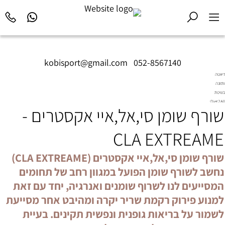
kobisport@gmail.com
|
052-8567140
דיאטה
ותזונה
בשיטת
Diet2All:
שורף שומן סי,אל,איי אקסטרים -
המדע
שמאחורי
הגוף
CLA EXTREAME
המושלם.
שורף שומן סי,אל,איי אקסטרים (CLA EXTREAME)
נחשב לשורף שומן הפועל במגוון רחב של תחומים
המסייעים לנו לשרוף שומנים ואנרגיה, יחד עם זאת
למנוע פירוק רקמת שריר יקרה ומהיבט אחר מסייעת
לשמור על בריאות גופנית ונפשית תקינים. בעיית