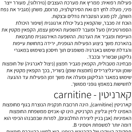
פעילות רפואית: ממריץ את מערכת העצבים (נוירולוגי), מעורר ייצר
מיני, מעלה לחץ דם ואת הסירקולציה, מרומם, משתן (מגביר את נפח
השתן), לכן מונע הצטברות נוזלים ובצקות.
הוכח זה מכבר, שהקפאין בעל יכולת ארגוגנית (שיפור היכולת
הספורטיבית) מעל ומעבר להשפעת האימון עצמו, הקפאין מקטין את
העייפות ומגביר את הערנות. ההשפעה האירגוגנית מתבטאת
בהארכת משך ביצוע הפעילות הגופנית, ירידה בתחושת עייפות
והגדלת שימוש באנרגיה משומנים תוך חיסכון בשימוש במאגרי
גליקוגן שבשריר ובכבד.
מבחינה מטבולית, הקפאין מגביר חמצון (ניצול לאנרגיה) של חומצות
שומן וטריגליצרידים (חומצות שומן) בשריר, בכך הקפאין מקטין את
שימוש במאגר הגליקוגן ומעלה את משך זמן הפעילות עד ההגעה
לתשישות במאמץ גופני ממושך.
קארניטין - carnitine
קארניטין (carnitine), הינה תרכובת חנקנית הנוצרת בגוף מחומצות
האמינו ליזין וגליצין. הקרניטין, הינו קו-אנזים ממשפחת החומצות
האמיניות (אבן בניין ליצירת החלבונים), למרות שבמבנהו הכימי הוא
דומה יותר למשפחת ויטמיני B.
תפקידה העיקרי של הקרניטין בגופנו, הוא לסייע בהעברת חומצות