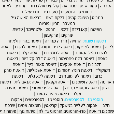
הקרחה
|
פסוריאזיס
|
סבוריאה
|
קוליטיס אולצרוזה
|
טחורים
|
לאחר
ניתוחי קיבה ומעיים
| מעי רגיז |
תת פעילות
התריס
|
היפוגליקמיה
|
דלקת בשתן
|
בריאות האישה גיל
המעבר
|
הריון ופוריות
האישה
|
קאנדידה
|
דיכאון
|
הרפס
|
אלצהיימר
|
טרשת
עורקים
|
פרקינסון
|
דיאטות שונות
:
הרזייה
|
הרזיה מהירה
|
דיאטה בהריון ולאחר
לידה
|
דיאטה למניקות
|
דיאטה לפני חתונה
|
דיאטה לנשים
|
דיאטה
לנשים בגיל המעבר
|
דיאטה לדוגמנים
|
דיאטה קלה
|
דיאטת
כאסח
|
דיאטה דלת פחמימות
|
דיאטה דלת קלוריות
|
דיאטת
חלבונים
|
דיאטת אטקינס
|
דיאטת סאות' ביץ'
|
דיאטת
השוקולד
|
דיאטת חומץ תפוחים
|
דיאטת אשכוליות
|
דיאטת מרק
כרוב
|
דיאטה לפי סוג הדם
|
דיאטה ללא גלוטן
|
דיאטת
הארומה
|
דיאטה ושומנים
|
דיאטה וקפאין
|
דיאטה אנאבולית
|
דיאטת
הזון
|
דיאטה ותוספי תזונה
|
דיאטה לפני ואחרי
|
דיאטה מהירה
וקלה
|
דיאטה מהירה מאוד
|
תוספי מזון לספורטאים:
תוספי מזון לספורטאים
|
אבקות
חלבון
|
אבקות לעלייה במשקל
|
קריאטין
|
חומצות אמינו
|
שרפת
שומנים ודיאטה
|
פרו-הורמונים הורמוני גדילה
|
פיתוח גוף
|
פיתוח גוף