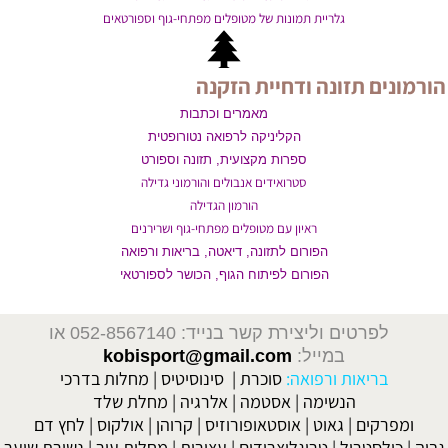
גלריית תמונות של מטופלים מפתחי-גוף וספורטאים
הורמונים תזונה ודחיית הזקנה
מאמרים וכתבות
הקליניקה לרפואה נטורופטית
ספרות מקצועית, תזונה וספורט
סטרואידים אנבולים והורמוני גדילה
הורמון הגדילה
ראיון עם מטופלים מפתחי-גוף ושרירנים
הפורום לתזונה, דיאטה, בריאות ורפואה
הפורום לפיתוח הגוף, הכושר לספורטאי
לפרטים וליצירת קשר בנייד: 052-8567140
או
במייל:
kobisport@gmail.com
בריאות ורפואה:
סוכרת
|
סינוסיטיס
|
מחלות בדרכי
הנשימה
|
אסטמה
|
אלרגיה
|
מחלת שלד
ומפרקים
|
גאוט
|
אוסטאופורוזיס
|
קרוהן
|
אולקוס
|
לחץ דם
גבוה
|
כולסטרול
|
טריגליצרידים
|
עצירות
|
מחלות עור
|
נשירת שיער