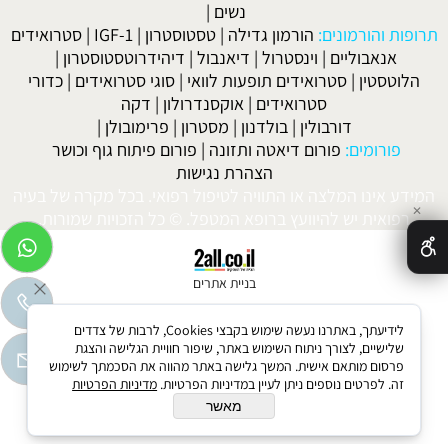
נשים
|
תרופות והורמונים:
הורמון גדילה
|
טסטוסטרון
|
IGF-1
|
סטרואידים
אנאבוליים
|
וינסטרול
|
דיאנבול
|
דיהידרוטסטוסטרון
|
הלוטסטין
|
סטרואידים תופעות לוואי
|
סוגי סטרואידים
|
כדורי
סטרואידים
|
אוקסנדרולון
|
דקה
דורבולין
|
בולדנון
|
מסטרון
|
פרימובולן
|
פורומים:
פורום דיאטה ותזונה
|
פורום פיתוח גוף וכושר
הצהרת נגישות
המידע אינו המלצה או התוויה לטיפול רפואי. בכל מקרה של בעיה
✕
רפואית יש להיוועץ ברופא המטפל. © כל הזכויות שמורות.
בניית אתרים
לידיעתך, באתרנו נעשה שימוש בקבצי Cookies, לרבות של צדדים
שלישיים, לצורך ניתוח השימוש באתר, שיפור חוויית הגלישה והצגת
פרסום מותאם אישית. המשך גלישה באתר מהווה את הסכמתך לשימוש
זה. לפרטים נוספים ניתן לעיין במדיניות הפרטיות.
מדיניות הפרטיות
מאשר