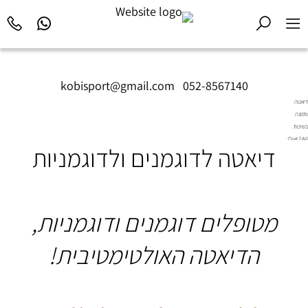
kobisport@gmail.com
|
052-8567140
דיאטה
ותזונה
בשיטת
Diet2All:
דיאטה לדוגמנים ולדוגמניות
המדע
שמאחורי
הגוף
המושלם.
מטופלים דוגמנים ודוגמניות,
הדיאטה האולטימטיבית!