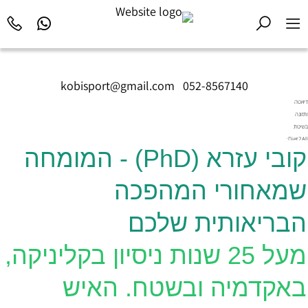
kobisport@gmail.com
|
052-8567140
דיאטה
ותזונה
בשיטת
Diet2All:
קובי עזרא (PhD) - המומחה
המדע
שמאחורי
הגוף
שמאחורי המהפכה
המושלם.
הבריאותית שלכם
מעל 25 שנות ניסיון בקליניקה,
באקדמיה ובשטח. האיש