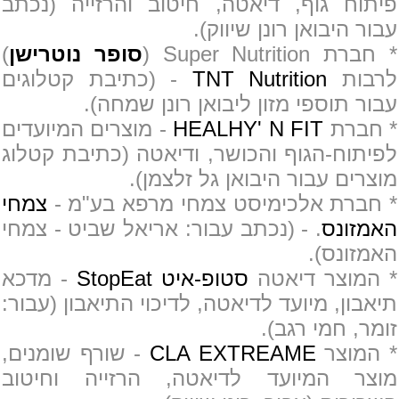
פיתוח גוף, דיאטה, חיטוב והרזייה (נכתב
עבור היבואן רונן שיווק).
* חברת Super Nutrition (
סופר נוטרישן
)
לרבות
TNT Nutrition
- (כתיבת קטלוגים
עבור תוספי מזון ליבואן רונן שמחה).
* חברת
HEALHY' N FIT
- מוצרים המיועדים
לפיתוח-הגוף והכושר, ודיאטה (כתיבת קטלוג
מוצרים עבור היבואן גל זלצמן).
* חברת אלכימיסט צמחי מרפא בע"מ -
צמחי
האמזונס
. - (נכתב עבור: אריאל שביט - צמחי
האמזונס).
* המוצר דיאטה
סטופ-איט StopEat
- מדכא
תיאבון, מיועד לדיאטה, לדיכוי התיאבון (עבור:
זומר, חמי רגב).
* המוצר
CLA EXTREAME
- שורף שומנים
,
מוצר המיועד לדיאטה, הרזייה וחיטוב