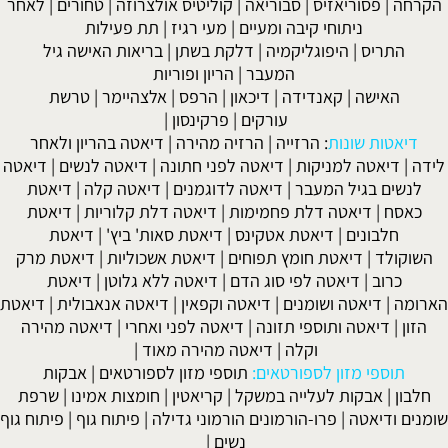
הקרחה
|
פסוריאזיס
|
סבוריאה
|
קוליטיס אולצרוזה
|
טחורים
|
לאחר
ניתוחי קיבה ומעיים
| מעי רגיז |
תת פעילות
התריס
|
היפוגליקמיה
|
דלקת בשתן
|
בריאות האישה גיל
המעבר
|
הריון ופוריות
האישה
|
קאנדידה
|
דיכאון
|
הרפס
|
אלצהיימר
|
טרשת
עורקים
|
פרקינסון
|
דיאטות שונות
:
הרזייה
|
הרזיה מהירה
|
דיאטה בהריון ולאחר
לידה
|
דיאטה למניקות
|
דיאטה לפני חתונה
|
דיאטה לנשים
|
דיאטה
לנשים בגיל המעבר
|
דיאטה לדוגמנים
|
דיאטה קלה
|
דיאטת
כאסח
|
דיאטה דלת פחמימות
|
דיאטה דלת קלוריות
|
דיאטת
חלבונים
|
דיאטת אטקינס
|
דיאטת סאות' ביץ'
|
דיאטת
השוקולד
|
דיאטת חומץ תפוחים
|
דיאטת אשכוליות
|
דיאטת מרק
כרוב
|
דיאטה לפי סוג הדם
|
דיאטה ללא גלוטן
|
דיאטת
הארומה
|
דיאטה ושומנים
|
דיאטה וקפאין
|
דיאטה אנאבולית
|
דיאטת
הזון
|
דיאטה ותוספי תזונה
|
דיאטה לפני ואחרי
|
דיאטה מהירה
וקלה
|
דיאטה מהירה מאוד
|
תוספי מזון לספורטאים:
תוספי מזון לספורטאים
|
אבקות
חלבון
|
אבקות לעלייה במשקל
|
קריאטין
|
חומצות אמינו
|
שרפת
שומנים ודיאטה
|
פרו-הורמונים הורמוני גדילה
|
פיתוח גוף
|
פיתוח גוף
נשים
|