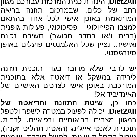
Diet2All
, הינה תוכנית המרכזת עבורכם מגוון
רחב של כלים, שבמרכזם תזונה בריאה
המותאמת באופן אישי לכל אחד בהתאם
למצבו הפיזיולוגי - פסיכולוגי, פעילות גופנית
(בבית ו/או בחדר הכושר) חשיבה נכונה
ואישית. נציין שכל האלמנטים פועלים באופן
סינרגיסטי.
יש להבין שלא מדובר בעוד תוכנית תזונה
לירידה במשקל או דיאטה אלא בתוכנית
המורכבת באופן אישי לצרכים האישיים של
האינדיבידואל!
כמו כן,
שיטת התזונה והדיאטה של
Diet2All
, יכולה לפעול במטרה לשפר ולטפל
במגוון מצבים בריאותיים ורפואיים. לרבות,
תוכניות לאנטי-אייג'ינג (האטת תהליכי זקנה),
טיפול במחלות שונות, למשל סוכרת, שומנים