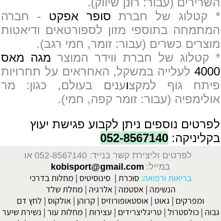
השרירים (עבור: רונן שיווק).
* קטלוג של חברת
סופר אפקט
- חברה
המתמחה בתוספי מזון לספורטאים ודיאטות
מוצרים כשרים (עבור: זומר, חמי רגב).
* קטלוג של חברת ווידר המוצר
מגה מאס
4000
לעלייה במשקל, האחראים על תחרויות
פיתח גוף למקצ
ו
ענים
בעולם, כגון: מר
אולימפיה (עבור: זומר קפה, חמי).
לפרטים נוספים ניתן לקבוע פגישת יעוץ
בקליניקה:
052-8567140
לפרטים וליצירת קשר בנייד: 052-8567140
או
במייל:
kobisport@gmail.com
בריאות ורפואה:
סוכרת
|
סינוסיטיס
|
מחלות בדרכי
הנשימה
|
אסטמה
|
אלרגיה
|
מחלת שלד
ומפרקים
|
גאוט
|
אוסטאופורוזיס
|
קרוהן
|
אולקוס
|
לחץ דם
גבוה
|
כולסטרול
|
טריגליצרידים
|
עצירות
|
מחלות עור
|
נשירת שיער