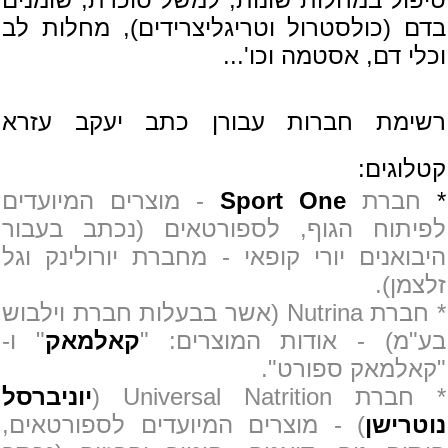
בדם (כולסטרול וטריגליצרידים), מחלות לב
וכלי דם, אסטמה וכו'...
רשימת חברות עבורן כתב יעקב עזרא
קטלוגים:
*
חברת
Sport One
- מוצרים המיועדים
לפיתוח הגוף, לספורטאים (נכתב בעבור
היבואנים יורי קופאי - מחברת יורולינק וגל
זלצמן).
* חברת Nutrina (אשר בבעלות חברת וילבוש
בע"מ) - אודות המוצרים: "
קאלמאק
" ו-
"קאלמאק ספורט".
* חברת Universal Natrition (
יוניברסל
נוטרישן
) - מוצרים המיועדים לספורטאים,