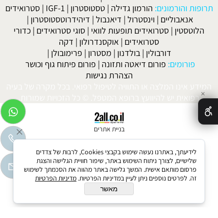
תרופות והורמונים:
הורמון גדילה
|
טסטוסטרון
|
IGF-1
|
סטרואידים
אנאבוליים
|
וינסטרול
|
דיאנבול
|
דיהידרוטסטוסטרון
|
הלוטסטין
|
סטרואידים תופעות לוואי
|
סוגי סטרואידים
|
כדורי
סטרואידים
|
אוקסנדרולון
|
דקה
דורבולין
|
בולדנון
|
מסטרון
|
פרימובולן
|
פורומים:
פורום דיאטה ותזונה
|
פורום פיתוח גוף וכושר
הצהרת נגישות
המידע אינו המלצה או התוויה לטיפול רפואי. בכל מקרה של בעיה
✕
רפואית יש להיוועץ ברופא המטפל. © כל הזכויות שמורות.
בניית אתרים
לידיעתך, באתרנו נעשה שימוש בקבצי Cookies, לרבות של צדדים
שלישיים, לצורך ניתוח השימוש באתר, שיפור חוויית הגלישה והצגת
פרסום מותאם אישית. המשך גלישה באתר מהווה את הסכמתך לשימוש
זה. לפרטים נוספים ניתן לעיין במדיניות הפרטיות.
מדיניות הפרטיות
מאשר