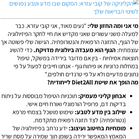
מי אני ומה החזון שלי:
"נעים מאוד, אני קובי עזרא. כבר
למעלה משני עשורים שאני מקדיש את חיי לחקר הפיזיולוגיה
של הגוף, התזונה הרפואית והנטורופתיה. הגישה שלי פשוטה אך
עוצמתית:
הגוף הוא מעבדה ביולוגית מדויקת.
כדי להשיג
תוצאות אמיתיות - בין אם מדובר בירידה במשקל, טיפול
במחלות כרוניות או פיתוח גוף - אנחנו חייבים לפעול על פי
נתונים מדעיים ולא על פי טרנדים חולפים."
מה הופך את שיטת Diet2All לייחודית?
אבחון קליני מעמיק:
תוכניות הטיפול מבוססות על ניתוח
בדיקות דם, פרופיל הורמונלי ואורח חיים אישי.
שילוב בין מדע לטבע:
שימוש מושכל בצמחי מרפא
(נטורופתיה) לצד תזונה רפואית מתקדמת.
מומחיות בחיטוב ועיצוב:
ידע נרחב בפיזיולוגיה של
המאמץ המאפשר ירידה בשומן תוך שמירה על מסת שריר