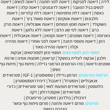
לידה
|
דיאטה למניקות
|
דיאטה לפני חתונה
|
דיאטה לנשים
|
דיאטה
לנשים בגיל המעבר
|
דיאטה לדוגמנים
|
דיאטה קלה
|
דיאטת
כאסח
|
דיאטה דלת פחמימות
|
דיאטה דלת קלוריות
|
דיאטת
חלבונים
|
דיאטת אטקינס
|
דיאטת סאות' ביץ'
|
דיאטת
השוקולד
|
דיאטת חומץ תפוחים
|
דיאטת אשכוליות
|
דיאטת מרק
כרוב
|
דיאטה לפי סוג הדם
|
דיאטה ללא גלוטן
|
דיאטת
הארומה
|
דיאטה ושומנים
|
דיאטה וקפאין
|
דיאטה אנאבולית
|
דיאטת
הזון
|
דיאטה ותוספי תזונה
|
דיאטה לפני ואחרי
|
דיאטה מהירה
וקלה
|
דיאטה מהירה מאוד
|
תוספי מזון לספורטאים:
תוספי מזון לספורטאים
|
אבקות
חלבון
|
אבקות לעלייה במשקל
|
קריאטין
|
חומצות אמינו
|
שרפת
שומנים ודיאטה
|
פרו-הורמונים הורמוני גדילה
|
פיתוח גוף
|
פיתוח גוף
נשים
|
תרופות והורמונים:
הורמון גדילה
|
טסטוסטרון
|
IGF-1
|
סטרואידים
אנאבוליים
|
וינסטרול
|
דיאנבול
|
דיהידרוטסטוסטרון
|
הלוטסטין
|
סטרואידים תופעות לוואי
|
סוגי סטרואידים
|
כדורי
סטרואידים
|
אוקסנדרולון
|
דקה
דורבולין
|
בולדנון
|
מסטרון
|
פרימובולן
|
פורומים:
פורום דיאטה ותזונה
|
פורום פיתוח גוף וכושר
הצהרת נגישות