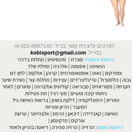
לפרטים וליצירת קשר בנייד: 052-8567140
או
במייל:
kobisport@gmail.com
בריאות ורפואה:
סוכרת
|
סינוסיטיס
|
מחלות בדרכי
הנשימה
|
אסטמה
|
אלרגיה
|
מחלת שלד
ומפרקים
|
גאוט
|
אוסטאופורוזיס
|
קרוהן
|
אולקוס
|
לחץ דם
גבוה
|
כולסטרול
|
טריגליצרידים
|
עצירות
|
מחלות עור
|
נשירת שיער
הקרחה
|
פסוריאזיס
|
סבוריאה
|
קוליטיס אולצרוזה
|
טחורים
|
לאחר
ניתוחי קיבה ומעיים
| מעי רגיז |
תת פעילות
התריס
|
היפוגליקמיה
|
דלקת בשתן
|
בריאות האישה גיל
המעבר
|
הריון ופוריות
האישה
|
קאנדידה
|
דיכאון
|
הרפס
|
אלצהיימר
|
טרשת
עורקים
|
פרקינסון
|
דיאטות שונות
:
הרזייה
|
הרזיה מהירה
|
דיאטה בהריון ולאחר