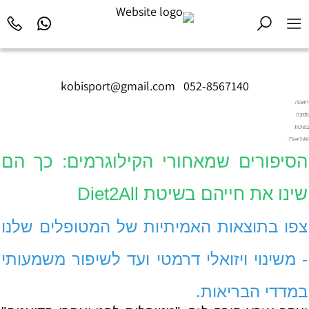
kobisport@gmail.com
|
052-8567140
דיאטה
ותזונה
בשיטת
Diet2All:
המדע
הסיפורים שמאחורי הקילוגרמים: כך הם
שמאחורי
הגוף
שינו את חייהם בשיטת Diet2All
המושלם.
צפו בתוצאות האמיתיות של המטופלים שלנו
- משינוי ויזואלי דרמטי ועד לשיפור משמעותי
במדדי הבריאות.