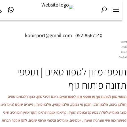
kobisport@gmail.com
|
052-8567140
אטה
ונה
יטת
Diet2All:
דע
לפגישת יעוץ בקליניקה ולפרטים נוספים, צרו קשר טל"
0
וספי מזון לספורטאים | תוספי
חורי
ף
ושלם.
זונה פיתוח גוף
ספי מזון לפיתוח גוף או תוספי מזון לספורטאים
, הינם רכיבי מזון, כגון: חלבונים שונים
לבון ביצה, חלבון חלב, חלבון מי גבינה, חלבון קזאין, חלבון סויה), גיינרים שונים (גיינר הינו
צר המסייע לעלות במשקל ובמסת הגוף), קריאטין מונוהידראט (הקריאטין הינו רכיב חיוני
יתוח כוח פיזי ואנרגיה זמינה), ויטמינים, מינרלים וצימחי מרפא שונים. להלן מספר חברות