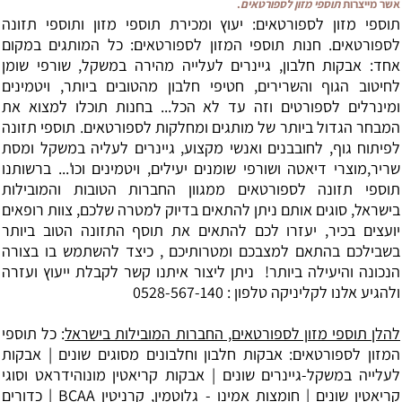
שר מייצרות
תוספי מזון לספורטאים
.
וספי מזון לספורטאים: יעוץ ומכירת תוספי מזון ותוספי תזונה
ספורטאים. חנות תוספי המזון לספורטאים: כל המותגים במקום
חד: אבקות חלבון, גיינרים לעלייה מהירה במשקל, שורפי שומן
חיטוב הגוף והשרירים, חטיפי חלבון מהטובים ביותר, ויטמינים
מינרלים לספורטים וזה עד לא הכל... בחנות תוכלו למצוא את
מבחר הגדול ביותר של מותגים ומחלקות לספורטאים. תוספי תזונה
פיתוח גוף, לחובבנים ואנשי מקצוע, גיינרים לעליה במשקל ומסת
ריר,מוצרי דיאטה ושורפי שומנים יעילים, ויטמינים וכו'... ברשותנו
וספי תזונה לספורטאים ממגוון החברות הטובות והמובילות
ישראל, סוגים אותם ניתן להתאים בדיוק למטרה שלכם, צוות רופאים
ועצים בכיר, יעזרו לכם להתאים את תוסף התזונה הטוב ביותר
שבילכם בהתאם למצבכם ומטרותיכם , כיצד להשתמש בו בצורה
נכונה והיעילה ביותר! ניתן ליצור איתנו קשר לקבלת ייעוץ ועזרה
הגיע אלנו לקליניקה טלפון : 0528-567-140
הלן תוספי מזון לספורטאים, החברות המובילות בישראל
: כל תוספי
מזון לספורטאים:
אבקות חלבון
וחלבונים מסוגים שונים |
אבקות
עלייה במשקל
-גיינרים שונים |
אבקות קריאטין
מונוהידראט וסוגי
ריאטין שונים |
חומצות אמינו
- גלוטמין, קרניטין BCAA | כדורים