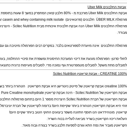
zero crab fat iso bes - בטעם וניל חזק - מאפשרת לך להגיע להישגים! משקל האבקה 900 גרם.
ודות תוספי מזון לספורטאים:
אבקות חלבון
|
אבקות לעלייה במשקל
|
קריאטין
|
חומצות אמינו
|
שרפת 
Uber Milk
ך 8 שעות בתוספת 20% חלבון איזוליט.
לבונים אינה מיועדת לספורטאים בלבד. במקרים רבים הפורמולה מיטיבה גם עם אנשים ה
- הפורמולה מונעת את דיכוי המערכת החיסונית ומשפרת את סיכויי ההחלמה, בעקבות השי
תת משקל.
לסובלים מטמפרטורת גוף נמוכה מדי.
לסובלים מעייפות כרונית כתוצאה מחוסר 
crea
אבקת קריאטין
של סייטק ניוטרישן היא אבקת הקריאטין הטהורה ביותר בשוק!
Scit - הינה אבקת קריאטין
Pure Creatine monohydrate טהורה 100%
 היצרנית מספר 1 היום בתחום פורמולות החלבונים לספורטים!
בקת הקריאטין הטהורה ביותר שקיימת היום! בדומה לקריאנטין של חברת
יוניברסל
.