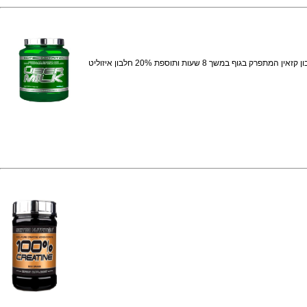
פורמולת החלבונים Uber Milk הנה אבקת חלבונית איכותית מבית Scitec Nutrition - היצרנית הגדולה בעולם של פורמולות החלבונים . זוהי פורמולה איכותית מאוד המורכבת מ 80% חלבון קזאין המתפרק בגוף במשך 8 שעות ותוספת 20% חלבון איזוליט