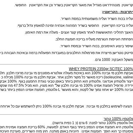
נוהידראט הנו תוסף התזונה משפר ביצועים החוקי הטוב ביותר שקיים היום!
ז הקריאטין בשריר מביאה לעלייה בכוח השריר.
גביר את נפח התא וגורם לספיגת חלבון בשריר בצורה גבוה מאוד.
נוהידראט מגדיל את מאגר הקריאטין בשריר וכן את הקריאטין החופשי.
הקריאטין
:
השריר ועליה משמעותית במסת השריר.
ז הקריאטין החופשי בשריר המהווה אנרגיה זמינה למאמץ גדול ברצף.
י התאוששות לאחר מאמץ קצר ועצים - מעלה את רמת האימון.
פות הנגרמת מעליה בריכוז חומצת החלב.
ע האימונים, בכוח השריר ובמסת השריר.
ישן מייצרת את פורמולות החלבונים במעבדות הפועלות ברמה ובאיכות הגבוהה ביותר שקי
1 גרם.
טרא-מסוננים מי גבינה מרוכז חלבון. חלבון מי ג
גבינה חלבון של'' הוא מצוין, הוא מכיל 47.5% מה שנקרא
חומצ
בינה 100% ניתן להשתמש עם כל ארוחה כדי להגביר את תכולת החלבון שלו או רק בנסיבות מיוחדות (הדיאטה, לפני השינה, וכו ') בהתאם המסה הרזה שלך ואת הצרכים התזונתיים, השתמש 1-4 מנות ביום.