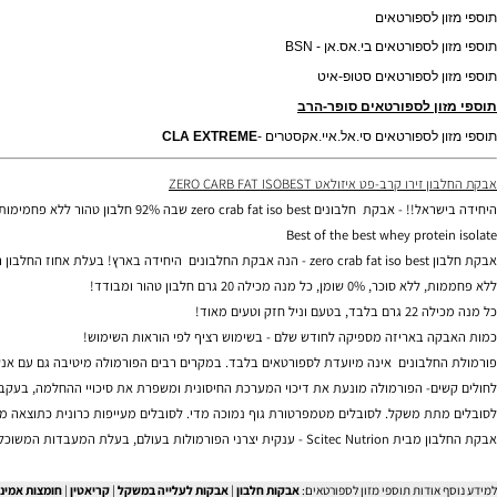
לספורטאים פיתוח גוף
 לספורטאים סייתק-נוטרישן
 לספורטאים
ספורטאים בי.אס.אן - BSN
 לספורטאים סטופ-איט
ן לספורטאים סופר-הרב
 לספורטאים סי.אל.איי.אקסטרים
-
CLA EXTREME
רב-פט איזולאט ZERO CARB FAT ISOBEST
zero crab fat iso be שבה 92% חלבון טהור ללא פחמימות 0% שומן וללא סוכר.
Best of the best whey prot
 ביותר 92%!
ל מנה מכילה 20 גרם חלבון טהור ומבודד!
 וטעים מאוד!
 באריזה מספיקה לחודש שלם - בשימוש רציף לפי הוראות השימוש!
לבונים אינה מיועדת לספורטאים בלבד. במקרים רבים הפורמולה מיטיבה גם עם אנשים הסוב
ם- הפורמולה מונעת את דיכוי המערכת החיסונית ומשפרת את סיכויי ההחלמה, בעקבות השימו
ת משקל. לסובלים מטמפרטורת גוף נמוכה מדי. לסובלים מעייפות כרונית כתוצאה מחוסר בחל