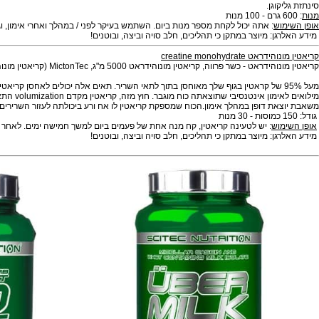
).
גלוטמין היא חומצת אמינו הנפוץ ביותר בגוף 
הוא הופך חומצות אמינו
חיוניות באופן מותנה. חוץ מזה השרירים, מערכת העיכול והמערכ
וגן.
ש
: אתה יכול לקחת מספר מנות ביום. השתמש בעיקר לפני / במהלך ואחרי אימון, וגם לפני
: מיוצר במתקן כי תהליכים, חלב סויה וביצה, ובוטנים!
creatine monohydra
פרווה, קריאטין מונוהידראט 5000 מ"ג, MictonTec (קריאטין מונוהידראט מיקרוני), עצירות, ג'לטין (כמוסות).
מילואים לאימון 
ת דופן במהלך אימון.הכוח שמספקת קריאטין לו אח ורע ביכולתה לעזור השרירים לעבוד ק
וש
: יש לטעינה קריאטין, קח מנה אחת של פעמים ביום למשך חמישה ימים. לאחר שלב הטעינה, לקחת 1-2 מנות ביום ב
: מיוצר במתקן כי תהליכים, חלב סויה וביצה, ובוטנים!