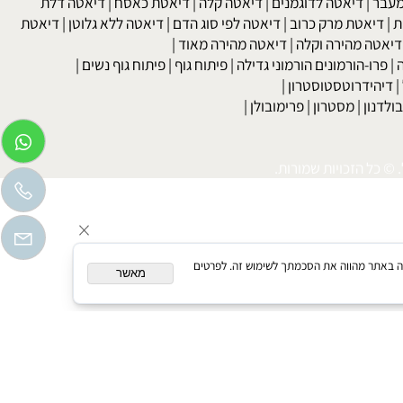
kob
 גבוה
|
כולסטרול
|
טריגליצרידים
|
עצירות
|
מחלות עור
|
נשירת שיער
לקת בשתן
|
בריאות האישה גיל המעבר
|
הריון ופוריות
בר
|
דיאטה לדוגמנים
|
דיאטה קלה
|
דיאטת כאסח
|
דיאטה דלת
דיאטת מרק כרוב
|
דיאטה לפי סוג הדם
|
דיאטה ללא גלוטן
|
דיאטת
טה מהירה וקלה
|
דיאטה מהירה מאוד
|
רו-הורמונים הורמוני גדילה
|
פיתוח גוף
|
פיתוח גוף נשים
|
יהידרוטסטוסטרון
|
דנון
|
מסטרון
|
פרימובולן
|
כל הזכויות שמורות.
המשך גלישה באתר מהווה את הסכמתך לשימוש זה. לפרטים
מאשר