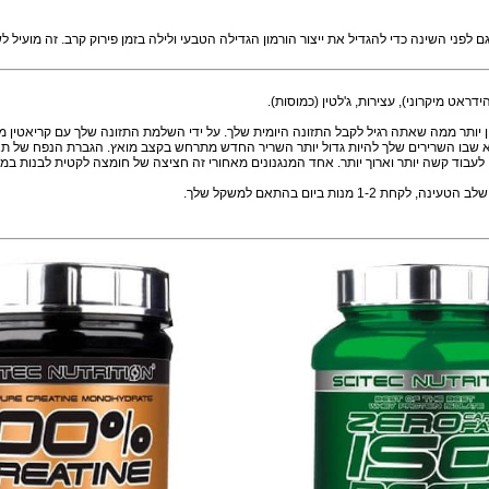
האדם. למעשה, 60% בריכת חומצה אמינית חופשית בשרירים מורכב גלוטמין המציין את משמעותו. במצבי עקה, כגון במהלך ו
ת החיסונית מנצלים את הרבה גלוטמין כמקור אנרגיה לייצור נוקלאוטידים. היתרונות של 
 השינה כדי להגדיל את ייצור הורמון הגדילה הטבעי ולילה בזמן פירוק קרב. זה מועיל לש
אינטנסיבי שתוצאתה כוח מוגבר. חוץ מזה, קריאטין מקדם volumization התא שבו השרירים שלך להיות גדול יותר השריר החדש 
שה יותר וארוך יותר. אחד המנגנונים מאחורי זה חציצה של חומצה לקטית לבנות במהלך א
התאם למשקל שלך.