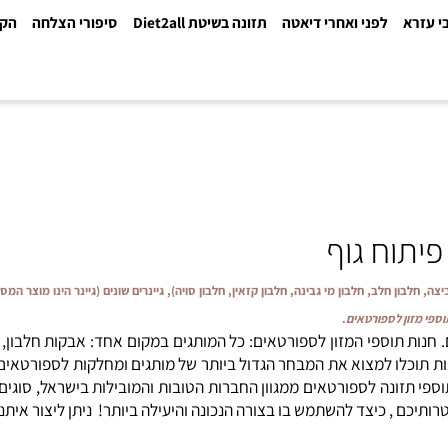
א
לפני ואחרי דיאטה
תזונה בשיטת Diet2all
סיפורי הצלחה
הקלינ
0
וח גוף
חלבון חלב, חלבון מי גבינה, חלבון קזאין, חלבון סויה), גיינרים שונים (גיינר הינו מוצר המס
ון לספורטאים
.
ת תוספי המזון לספורטאים: כל המותגים במקום אחד: אבקות חלבון, גיי
וכלו למצוא את המבחר הגדול ביותר של מותגים ומחלקות לספורטאים. תו
י תזונה לספורטאים ממגוון החברות הטובות והמובילות בישראל, סוגים א
השתמש בו בצורה הנכונה והיעילה ביותר! ניתן ליצור איתנו קשר לקבלת ייעו