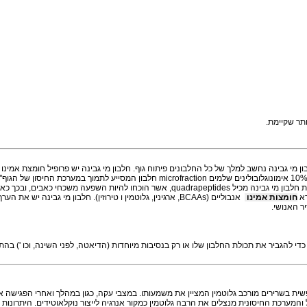
ימת.
isoleucine, valine) ריכוז מאשר כל מקור חלבון אחר. אבקת חלבון מי גבינה 100% מכילה כ 10% אימונוגלובולינים שלמים fraction
ייצור גלוטתיון אנדוגני. גלוטתיון הוא החזק ביותר באופן טבעי נוגדת החמצון בגוף. 100% אבקת חלבון מי גבינה מכיל uadrapeptides
ות אמינו