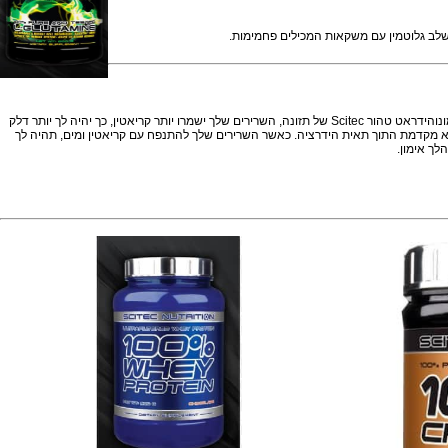
אחרי הפגישה אימונים אינטנסיבי, הגוף דורש גלוטמין כדי כך לא מספיק יכול להיות
תוספי גלוטמין: »שחרור הורמון גדילה» ניפוח תא שריר »הגברת
לב גלוטמין עם משקאות המכילים פחמימות.
מעל 95% של קראטין בגוף שלך מאוחסן בתוך לתאי השריר. תאים אלה יכולים לאחסן קריאטין יותר ממה שאתה רגיל לקבל התזונה היומית שלך. על ידי השלמת התזונה שלך עם קריאטין מונוהידראט טהור Scitec של תזונה, השרירים שלך ישמרו יותר קריאטין, כך יהיה לך יותר דלק
מתרחש בקצב מואץ. הגברת הנפח של תא מקדמת התוך תאית הידרציה. כאשר השרירים שלך להתנפח עם קריאטין ומים, תהיה לך
ימון.