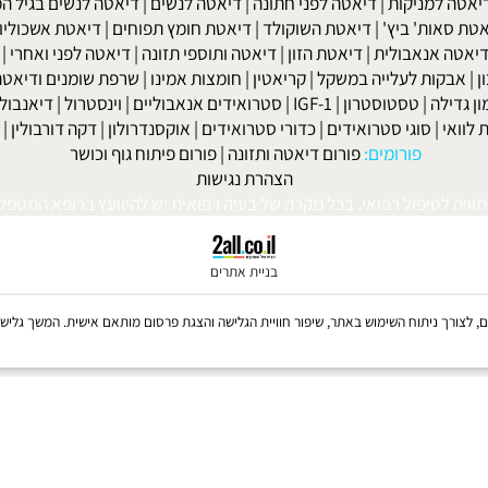
שר בנייד: 052-8567140
או במייל:
isport@gmail.com
|
מחלת שלד ומפרקים
|
גאוט
|
אוסטאופורוזיס
|
קרוהן
|
אולקוס
|
לחץ דם
חר ניתוחי קיבה ומעיים
| מעי רגיז |
תת פעילות התריס
|
היפוגליקמיה
|
ד
ה
|
קאנדידה
|
דיכאון
|
הרפס
|
אלצהיימר
|
טרשת עורקים
|
פרקינסון
|
למניקות
|
דיאטה לפני חתונה
|
דיאטה לנשים
|
דיאטה לנשים בגיל המע
ות' ביץ'
|
דיאטת השוקולד
|
דיאטת חומץ תפוחים
|
דיאטת אשכוליות
|
 אנאבולית
|
דיאטת הזון
|
דיאטה ותוספי תזונה
|
דיאטה לפני ואחרי
|
דיא
ות לעלייה במשקל
|
קריאטין
|
חומצות אמינו
|
שרפת שומנים ודיאטה
|
פ
לה
|
טסטוסטרון
|
IGF-1
|
סטרואידים אנאבוליים
|
וינסטרול
|
דיאנבול
|
ד
|
סוגי סטרואידים
|
כדורי סטרואידים
|
אוקסנדרולון
|
דקה דורבולין
|
בול
פורומים:
פורום דיאטה ותזונה
|
פורום פיתוח גוף וכושר
הצהרת נגישות
לטיפול רפואי. בכל מקרה של בעיה רפואית יש להיוועץ ברופא המטפל. © 
בניית אתרים
Coo, לרבות של צדדים שלישיים, לצורך ניתוח השימוש באתר, שיפור חוויית הגלישה והצגת פרסום מותאם אישית. 