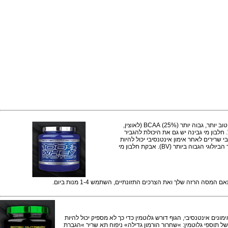
בינה נחשב למלך של כל החלבונים פיתוח גוף. חלבון מי גבינה יש פרופיל חומצת אמינו טוב יותר, גבוה יותר (25%) BCAA (לאוצין,
micro חלבון המסייע לתמוך במערכת החיסון של הגוף''. חלבון מי גבינה יש גם את היכולת להגביר
q, אשר הוכחו להיות השפעה משכחי כאבים, ובכך כאבי שרירים לאחר אימון אינטנסיבי יכול להיות
אנבוליים (BCAAs, ארגינין, גלוטמין ו טירוזין). חלבון מי גבינה יש את הערך הביולוגי הגבוה ביותר (BV). אבקת חלבון מי