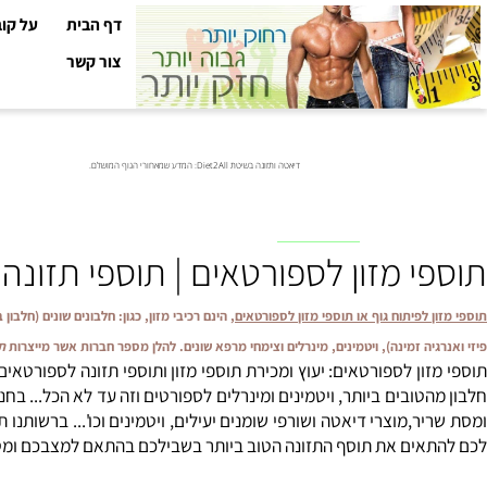
דף הבית
על קובי עזר
צור קשר
דיאטה ותזונה בשיטת Diet2All: המדע שמאחורי הגוף המושלם.
לפגישת יעוץ בקליניקה ולפרטים נוספים, צרו קשר טל"
528-567-140
 מזון לספורטאים | תוספי תזונה פית
לפיתוח גוף או תוספי מזון לספורטאים
, הינם רכיבי מזון, כגון: חלבונים שונים (חלבון ביצה, 
ה זמינה), ויטמינים, מינרלים וצימחי מרפא שונים. להלן מספר חברות אשר מייצרות
תוספי מז
ון לספורטאים: יעוץ ומכירת תוספי מזון ותוספי תזונה לספורטאים. חנו
טובים ביותר, ויטמינים ומינרלים לספורטים וזה עד לא הכל... בחנות ת
,מוצרי דיאטה ושורפי שומנים יעילים, ויטמינים וכו'... ברשותנו תוספ
ם את תוסף התזונה הטוב ביותר בשבילכם בהתאם למצבכם ומטרותיכם , כיצד ל