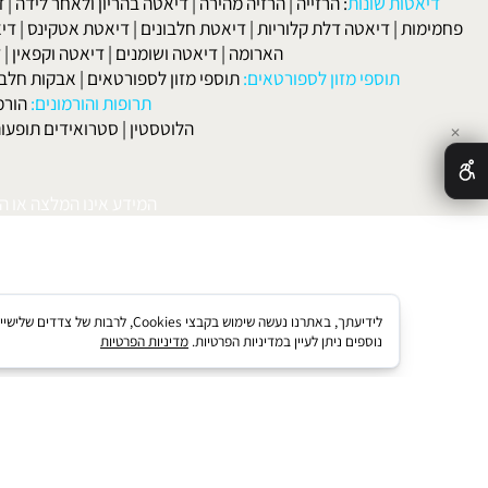
לפרטים וליצירת ק
 ורפואה:
סוכרת
|
סינוסיטיס
|
מחלות בדרכי הנשימה
|
אסטמה
|
אלרגיה
הקרחה
|
פסוריאזיס
|
סבוריאה
|
קוליטיס אולצרוזה
|
טחורים
|
לא
האיש
אטות שונות
:
הרזייה
|
הרזיה מהירה
|
דיאטה בהריון ולאחר לידה
|
דיאטה 
מות
|
דיאטה דלת קלוריות
|
דיאטת חלבונים
|
דיאטת אטקינס
|
דיאטת סא
הארומה
|
דיאטה ושומנים
|
דיאטה וקפאין
|
דיאטה
תוספי מזון לספורטאים:
תוספי מזון לספורטאים
|
אבקות חלבון
|
אבק
תרופות והורמונים:
הורמון גדי
הלוטסטין
|
סטרואידים תופעות לוואי
המידע אינו המלצה או התוויה 
לידיעתך, באתרנו נעשה שימוש בקבצי kies