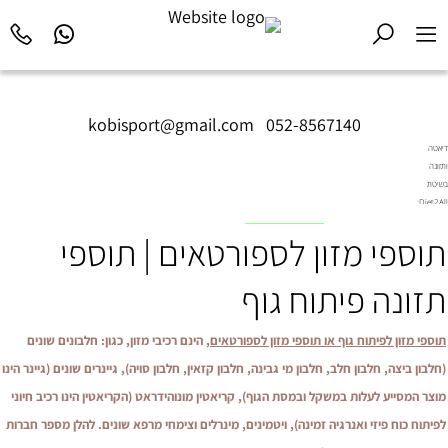
kobisport@gmail.com
|
052-8567140
דיאטה
ותזונה
בשיטת
Diet2All:
המדע
לפגישת יעוץ בקליניקה ולפרטים נוספים, צרו קשר 
תוספי מזון לספורטאים | תוספי
שמאחורי
הגוף
המושלם.
תזונה פיתוח גוף
תוספי מזון לפיתוח גוף או תוספי מזון לספורטאים
, הינם רכיבי מזון, כגון: חלבונים שונים
(חלבון ביצה, חלבון חלב, חלבון מי גבינה, חלבון קזאין, חלבון סויה), גיינרים שונים (גיינר הינו
מוצר המסייע לעלות במשקל ובמסת הגוף), קריאטין מונוהידראט (הקריאטין הינו רכיב חיוני
לפיתוח כוח פיזי ואנרגיה זמינה), ויטמינים, מינרלים וצימחי מרפא שונים. להלן מספר חברות