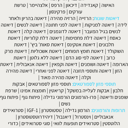
האישה
|
קאנדידה
|
דיכאון
|
הרפס
|
אלצהיימר
|
טרשת
עורקים
|
פרקינסון
|
דיאטות שונות
:
הרזייה
|
הרזיה מהירה
|
דיאטה בהריון ולאחר
לידה
|
דיאטה למניקות
|
דיאטה לפני חתונה
|
דיאטה לנשים
|
דיאטה
לנשים בגיל המעבר
|
דיאטה לדוגמנים
|
דיאטה קלה
|
דיאטת
כאסח
|
דיאטה דלת פחמימות
|
דיאטה דלת קלוריות
|
דיאטת
חלבונים
|
דיאטת אטקינס
|
דיאטת סאות' ביץ'
|
דיאטת
השוקולד
|
דיאטת חומץ תפוחים
|
דיאטת אשכוליות
|
דיאטת מרק
כרוב
|
דיאטה לפי סוג הדם
|
דיאטה ללא גלוטן
|
דיאטת
הארומה
|
דיאטה ושומנים
|
דיאטה וקפאין
|
דיאטה אנאבולית
|
דיאטת
הזון
|
דיאטה ותוספי תזונה
|
דיאטה לפני ואחרי
|
דיאטה מהירה
וקלה
|
דיאטה מהירה מאוד
|
תוספי מזון לספורטאים:
תוספי מזון לספורטאים
|
אבקות
חלבון
|
אבקות לעלייה במשקל
|
קריאטין
|
חומצות אמינו
|
שרפת
שומנים ודיאטה
|
פרו-הורמונים הורמוני גדילה
|
פיתוח גוף
|
פיתוח גוף
נשים
|
תרופות והורמונים:
הורמון גדילה
|
טסטוסטרון
|
IGF-1
|
סטרואידים
אנאבוליים
|
וינסטרול
|
דיאנבול
|
דיהידרוטסטוסטרון
|
הלוטסטין
|
סטרואידים תופעות לוואי
|
סוגי סטרואידים
|
כדורי