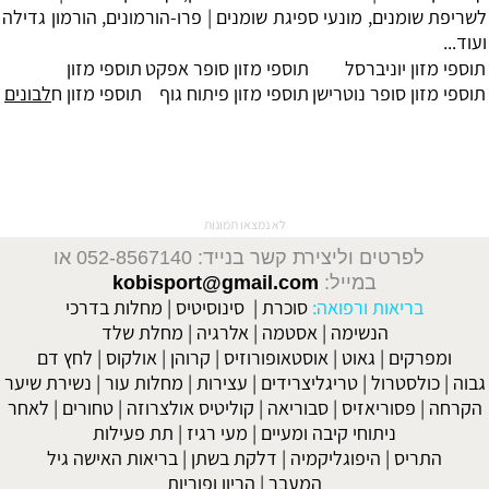
ל
שריפת שומנים
, מונעי ספיגת שומנים |
פרו-הורמונים
, הורמון גדילה
ועוד...
תוספי מזון יוניברסל
תוספי מזון סופר אפקט
תוספי מזון
תוספי מזון סופר נוטרישן
תוספי מזון פיתוח גוף
תוספי מזון ח
לבונים
לא נמצאו תמונות
לפרטים וליצירת קשר בנייד: 052-8567140
או
במייל:
kobisport@gmail.com
בריאות ורפואה:
סוכרת
|
סינוסיטיס
|
מחלות בדרכי
הנשימה
|
אסטמה
|
אלרגיה
|
מחלת שלד
ומפרקים
|
גאוט
|
אוסטאופורוזיס
|
קרוהן
|
אולקוס
|
לחץ דם
גבוה
|
כולסטרול
|
טריגליצרידים
|
עצירות
|
מחלות עור
|
נשירת שיער
הקרחה
|
פסוריאזיס
|
סבוריאה
|
קוליטיס אולצרוזה
|
טחורים
|
לאחר
ניתוחי קיבה ומעיים
| מעי רגיז |
תת פעילות
התריס
|
היפוגליקמיה
|
דלקת בשתן
|
בריאות האישה גיל
המעבר
|
הריון ופוריות