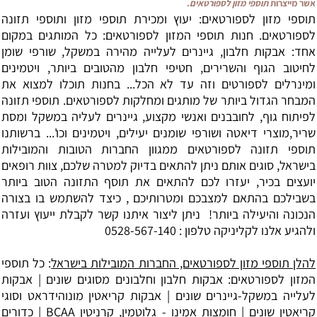
אשר מייצרות
תוספי מזון לספורטאים
.
תוספי מזון לספורטאים: יעוץ ומכירת תוספי מזון ותוספי תזונה
לספורטאים. חנות תוספי המזון לספורטאים: כל המותגים במקום
אחד: אבקות חלבון, גיינרים לעלייה מהירה במשקל, שורפי שומן
לחיטוב הגוף והשרירים, חטיפי חלבון מהטובים ביותר, ויטמינים
ומינרלים לספורטים וזה עד לא הכל... בחנות תוכלו למצוא את
המבחר הגדול ביותר של מותגים ומחלקות לספורטאים. תוספי תזונה
לפיתוח גוף, לחובבנים ואנשי מקצוע, גיינרים לעליה במשקל ומסת
שריר,מוצרי דיאטה ושורפי שומנים יעילים, ויטמינים וכו'... ברשותנו
תוספי תזונה לספורטאים ממגוון החברות הטובות והמובילות
בישראל, סוגים אותם ניתן להתאים בדיוק למטרה שלכם, צוות רופאים
יועצים בכיר, יעזרו לכם להתאים את תוסף התזונה הטוב ביותר
בשבילכם בהתאם למצבכם ומטרותיכם , כיצד להשתמש בו בצורה
הנכונה והיעילה ביותר! ניתן ליצור איתנו קשר לקבלת ייעוץ ועזרה
ולהגיע אלנו לקליניקה טלפון : 0528-567-140
להלן תוספי מזון לספורטאים, החברות המובילות בישראל
: כל תוספי
המזון לספורטאים:
אבקות חלבון
וחלבונים מסוגים שונים |
אבקות
לעלייה במשקל
-גיינרים שונים |
אבקות קריאטין
מונוהידראט וסוגי
קריאטין שונים |
חומצות אמינו
- גלוטמין, קרניטין BCAA | כדורים