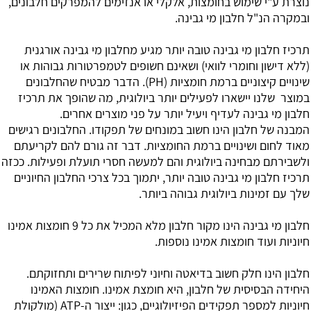
נוצרת ע"י שימוש בחומצות, אלקלי או אנזימים להמפרקים חלבונים,
ובמקרה הנ"ל חלבון מי גבינה.
תרכיז חלבון מי גבינה טובה יותר מגיע מחלבון מי גבינה אורגנית
(ללא דישון וחומרי לוואי) ושאינם חשופים לטמפרטורות גבוהות או
שינויים קיצוניים ברמת חומציות (PH). הדבר מבטיח שהחלבונים
במוצר שלנו יישארו לפעילים יותר ביולוגית, מה שהופך את תרכיז
חלבון מי גבינה לעדיף ויעיל יותר על פני מוצרים אחרים.
המבנה של חלבון הינו חשוב במונחים של תפקודו. החלבונים רגישים
מאוד לחום ושינויים ברמת החומציות. דבר זה גורם להם לקריעתם
ולשבירתם מבחינה ביולוגית והם למעשה חסרי תועלת ופעילות. ככזה
תרכיז חלבון מי גבינה טובה יותר, יתמוך בכל צרכי החלבון החיוניים
שלך עם זמינות ביולוגית גבוהה ביותר.
חלבון מי גבינה
הינו מקור חלבון מלא המכיל את כל 9 חומצות אמינו
חיוניות ועוד חומצות אמינו נוספות.
חלבון הינו חלק חשוב בדיאטה וחיוני לפיתוח שרירים ותחזוקתם.
היחידה הבסיסית של חלבון, היא חומצת אמינו. חומצות האמינו
חיוניות למספר תפקידים הפיזיולוגיים, כגון: ייצור ה-ATP (מולקולת