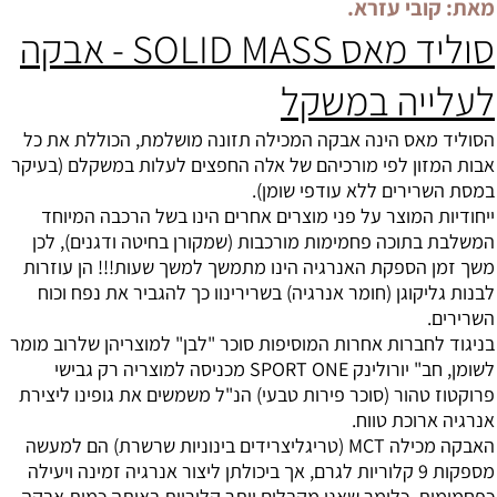
מאת: קובי עזרא.
סוליד מאס SOLID MASS - אבקה
לעלייה במשקל
הסוליד מאס הינה אבקה המכילה תזונה מושלמת, הכוללת את כל
אבות המזון לפי מורכיהם של אלה החפצים לעלות במשקלם (בעיקר
במסת השרירים ללא עודפי שומן).
ייחודיות המוצר על פני מוצרים אחרים הינו בשל הרכבה המיוחד
המשלבת בתוכה פחמימות מורכבות (שמקורן בחיטה ודגנים), לכן
משך זמן הספקת האנרגיה הינו מתמשך למשך שעות!!! הן עוזרות
לבנות גליקוגן (חומר אנרגיה) בשרירינוו כך להגביר את נפח וכוח
השרירים.
בניגוד לחברות אחרות המוסיפות סוכר "לבן" למוצריהן שלרוב מומר
לשומן, חב" יורולינק SPORT ONE מכניסה למוצריה רק גבישי
פרוקטוז טהור (סוכר פירות טבעי) הנ"ל משמשים את גופינו ליצירת
אנרגיה ארוכת טווח.
האבקה מכילה MCT (טריגליצרידים בינוניות שרשרת) הם למעשה
מספקות 9 קלוריות לגרם, אך ביכולתן ליצור אנרגיה זמינה ויעילה
כפחמימות, כלומר שאנו מקבלים יותר קלוריות באותה כמות אבקה.