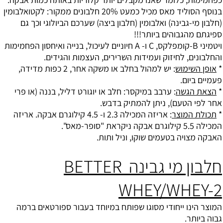
בנוסף הסוליד מאס מכיל כמעט 20% חלבונים ממקור: לקטואלבומין
(חלבון מי-גבינה) ואלבומין (חלבון ביצה) שערכם הביולוגי וכך גם
ספיגתם מהגבוהים ביותר!!!
ויטמיני B-קומפלקס, C ו- A חיוניים לעיכול, בנייה ואיחסון הפחמימות
והחלבונים, לחיזוק ועמידות השרירים, העצמות והגידים.
*
אופן השימוש
: יש למהול בחלב או משקה אחר, 2 כפות מדידה,
פעמיים ביום.
*
הצאת הגשה
: ערבב במיקסר: חלב או יוגורט דליל, בננה (או פרי
אחר לפי הטעם), ניתן להמתיק בדבש.
*
תכולת המוצר
: אריזה המכילה 2.3 ו- 4.5 קילוגרם אבקה. אריזה
המכילה 5.5 קילוגרם אבקה ניקראת "סופר-מאס".
האבקה מצויה בטעמים שוקו, וניל ותות.
חלבון מי גבינה BETTER
WHEY/WHEY-2
המוצר הינו ייחודי מסוגו שפותח במיוחד בעבור ספורטאים ברמה
גבוה ביותר.