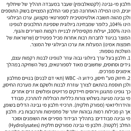
חלבון מי-גבינה (לקטואלבומין) שעבר במעבדה תהליך של שיחלוף
יונים, הינו המילה האחרונה מבין סוגי החלבון המצויים בשוק התוספים
ולכן מהווה תשובה אולטימטיבית לספורטאי מקצוען. ערכו הביולוגי
הינו 104%, כלומר שמבחינה ביולוגית שספיגת החלבונים לגופינו
הינה 100%, יעילות מקסימלית לבניית רקמות השרירים והגוף.
המוצר בניגוד לחברות רבות אחרות מכיל פפטידים (שרשראות של
חומצות אמינו) המעלות את ערכו הביולוגי של המוצר.
השלכות נוספות:
1. חלבון בעל ערך ביולוגי גבוה עוזר לגופינו לבנות רקמות עצם,
גידים וסחוסים, שחשובים מאוד לספורטאים, בשל השחיקה במהלך
אימונים מפרכים.
2. חיזוק מע" חיסון, כידוע ה- WBC (תאי דם לבנים) בנויים מחלבון
ולכן תוספת בהתאם לצורך עוזרת לבנות ולשקם את מערכת החיסון,
כך גופינו מתגונן וירוסים חיידקים פרזיטים ופולשים זרים אחרים.
מי גבינה מגיעה בשלוש צורות כלליות הכוללות להתרכז, מבודד
והידרוליזאטי (מפורק חלקית). תרכיזי חלבון מי גבינה הדלים בשומן,
אך הן מכילות רמות גבוהות יותר של פחמימות ותרכובות ביו. חלבון
מי גבינה מבודדים: בתהליך הבידוד מסירים את השומנים וסוכר
החלב (לקטוז). חלבון מי גבינה מפורקים חלקית (Hydrolysates)