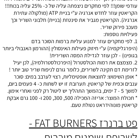
עודפי שומן!!! לפי מחקרים ניצפתה עליה של כ- 25% עליה בכוח!!!
הקריאטין עוזר לחדש אנרגיה ע"י בניית ATP (מולקולה עתירת
אנרגיה). הקריאטין מגביר את סינטזת (בניית) חלבוני השריר וכך
מעכב פירוק שריר.
פעילויות נוספות:
1. לפי מחקרים עוזר למנוע עליות ברמות הסוכר בדם
(היפרגליקמיה) ע"י חיזוק פעילות האינסולין (ההורמון האנבולי ביותר
בגופינו) - לכן עוזר לגדילת המסה השרירית!
2. מצמצם את רמות הכולסטרול (היפרכולסטרולמיה), לכן יעיל
לזרימת דם תקינה לשרירים, כלומר גורם לניפוח שריר טוב יותר !
* אופן השימוש: לתוצאות אופטימליות, רצוי לערבב במים: סוכר
ענבים וכפית של קריאטין. תערובת זו יש לשתות כ- 4 פעמים ביום,
למשך 5 - 7 ימים, בהמשך התהליך יש ליטול רק לפני ואחרי אימון.
* תכולת המוצר: אריזה המכילה 500, 300, 200 ו- 100 גרם אבקת
קריאטין מונוהידראט נטולת טעם.
פט ברנרז FAT BURNERS -
לשריפת שומנים מירבית