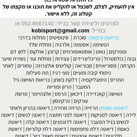
אין להעתיק, לצלם, לשכפל או להקליט את תוכנו או מקצתו של
קטלוג זה, ללא אישור.
לפרטים וליצירת קשר בנייד: 052-8567140
או
במייל:
kobisport@gmail.com
בריאות ורפואה:
סוכרת
|
סינוסיטיס
|
מחלות בדרכי
הנשימה
|
אסטמה
|
אלרגיה
|
מחלת שלד
ומפרקים
|
גאוט
|
אוסטאופורוזיס
|
קרוהן
|
אולקוס
|
לחץ דם
גבוה
|
כולסטרול
|
טריגליצרידים
|
עצירות
|
מחלות עור
|
נשירת שיער
הקרחה
|
פסוריאזיס
|
סבוריאה
|
קוליטיס אולצרוזה
|
טחורים
|
לאחר
ניתוחי קיבה ומעיים
| מעי רגיז |
תת פעילות
התריס
|
היפוגליקמיה
|
דלקת בשתן
|
בריאות האישה גיל
המעבר
|
הריון ופוריות
האישה
|
קאנדידה
|
דיכאון
|
הרפס
|
אלצהיימר
|
טרשת
עורקים
|
פרקינסון
|
דיאטות שונות
:
הרזייה
|
הרזיה מהירה
|
דיאטה בהריון ולאחר
לידה
|
דיאטה למניקות
|
דיאטה לפני חתונה
|
דיאטה לנשים
|
דיאטה
לנשים בגיל המעבר
|
דיאטה לדוגמנים
|
דיאטה קלה
|
דיאטת
כאסח
|
דיאטה דלת פחמימות
|
דיאטה דלת קלוריות
|
דיאטת
חלבונים
|
דיאטת אטקינס
|
דיאטת סאות' ביץ'
|
דיאטת