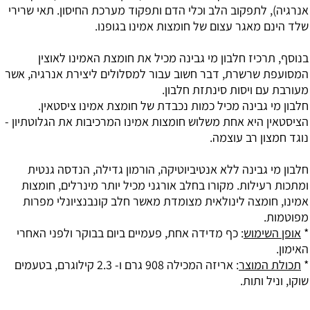
אנרגיה), לתפקוב הלב וכלי הדם ותפקוד מערכת החיסון. תאי שרירי
שלד הינם מאגר עצום של חומצות אמינו בגופנו.
בנוסף, תרכיז חלבון מי גבינה מכיל את חומצת האמינו לאוצין
המסועפת שרשרת, דבר חשוב עבור למסלולים ליצירת אנרגיה, אשר
מעורבת עם ויסות סינתזת חלבון.
חלבון מי גבינה מכיל כמות נכבדת של חומצת אמינו
ציסטאין
.
הציסטאין היא אחת משלוש חומצות אמינו המרכיבות את הגלוטתיון -
נוגד חמצון רב עוצמה.
חלבון מי גבינה ללא אנטיביוטיקה, הורמון גדילה, הנדסה גנטית
ומתכות רעילות. מקורו בחלב אורגני מכיל יותר מינרלים, חומצות
אמינו,
חומצה לינולאית מצומדת
מאשר חלב קונבנציונלי מפרות
מפוטמות.
*
אופן השימוש
: כף מדידה אחת, פעמיים ביום בבוקר ולפני האחרי
האימון.
*
תכולת המוצר
: אריזה המכילה 908 גרם ו- 2.3 קילוגרם, בטעמים
שוקו, וניל ותות.