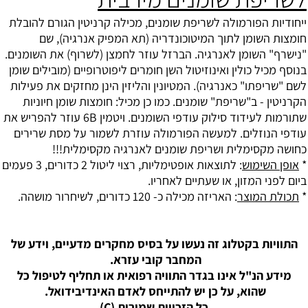
ייחודיות הפורמולה ל
שריפת שומנים
, מכילה קרניטין הגורם להובלת
חומצות השומן לתוך המיטוכונדריה (תא המפיק אנרגיה), שם
"נישרף" השומן לאנרגיה. הברזל עוזר לחמצן (לשרוף) את השומנים.
בנוסף מכיל כולין ואינוזיטול השן חומרים ליפוטרופיים (מובילים שומן
לשם "שריפתו" כאנרגיה). המטיונין והליזין הינן מחזקים את פעילות
הקרניטין - ב"שריפת" שומנים. כמו כן מכיל: חומצות שומן חיוניות
שתורמות לעידוד סילוק עודפי השומנים. ויטמין 6B עוזר להפריש את
עודפי הנוזלים. למעשה הפורמולה עוזרת לשמור על מסת שרירים
כחושה מקסימלית ושריפת שומנים לאנרגיה מקסימלית!!!
*
אופן השימוש
: לתוצאות אופטימליות, רצוי ליטול 2 כדורים, 3 פעמים
ביום לפני המזון, או שעתיים לאחריו.
*
תכולת המוצר
: האריזה מכילה כ- 120 כדורים, לשיחרור מושהה.
התוויות בקטלוג זה נעשו על בסיס מחקרים מדעיים, וידע של
המחבר קובי עזרא.
מידע הנ"ל אינו בגדר התוויה רפואית או תחליף לטיפול כל
שהוא, על כן יש להתייחס לאדם האינדיבידואל.
כל הזכויות שמורות (C)