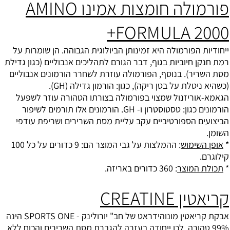
פורמולה חומצות אמינו AMINO
FORMULA 2000+
ייחודיות הפורמולה היא זמינותן הביולוגית הגבוהה. הן שומרות על
רמת חנקן חיוביות בגוף, דבר הגורם לתהליכים אנבוליים (כגון גדילת
מסת השריר). בנוסף, הפורמולה עוזרת לשחרר הורמונים אנבוליים
(כשהיא ניטלת על בטן ריקה), כגון:
הורמון גדילה
(GH).
הגאמא-אוריזנול שמצוי בפורמולה בצורתו הטהורה עוזר לשפעל
הורמונים כגון:
טסטוסטרון
ו- GH. הורמונים אלו תורמים לשיפור
הביצועים הספורטיביים עקב עליית מסת השרירים ושריפת עודפי
השומן.
*
אופן השימוש
: ההמלצות על גבי המוצר הם: 9 כדורים על כל 100
קילוגרם.
*
תכולת המוצר
: 360 כדורים באריזה.
קריאטין CREATINE
אבקת קריאטין מונוהידראט של חב" יורולינק - SPORTS ONE הינה
99% טהורה, לכן ייחודה בעזרה להגברת מסת השרירים והכוח ללא