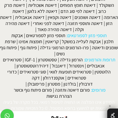
השוקולד
|
דיאטת חומץ תפוחים
|
דיאטת אשכוליות
|
דיאטת מרק
כרוב
|
דיאטה לפי סוג הדם
|
דיאטה ללא גלוטן
|
דיאטת
הארומה
|
דיאטה ושומנים
|
דיאטה וקפאין
|
דיאטה אנאבולית
|
דיאטת
הזון
|
דיאטה ותוספי תזונה
|
דיאטה לפני ואחרי
|
דיאטה מהירה
וקלה
|
דיאטה מהירה מאוד
|
תוספי מזון לספורטאים:
תוספי מזון לספורטאים
|
אבקות
חלבון
|
אבקות לעלייה במשקל
|
קריאטין
|
חומצות אמינו
|
שרפת
שומנים ודיאטה
|
פרו-הורמונים הורמוני גדילה
|
פיתוח גוף
|
פיתוח גוף
נשים
|
תרופות והורמונים:
הורמון גדילה
|
טסטוסטרון
|
IGF-1
|
סטרואידים
אנאבוליים
|
וינסטרול
|
דיאנבול
|
דיהידרוטסטוסטרון
|
הלוטסטין
|
סטרואידים תופעות לוואי
|
סוגי סטרואידים
|
כדורי
סטרואידים
|
אוקסנדרולון
|
דקה
דורבולין
|
בולדנון
|
מסטרון
|
פרימובולן
|
פורומים:
פורום דיאטה ותזונה
|
פורום פיתוח גוף וכושר
הצהרת נגישות
המידע אינו המלצה או התוויה לטיפול רפואי. בכל מקרה של בעיה
✕
רפואית יש להיוועץ ברופא המטפל. © כל הזכויות שמורות.