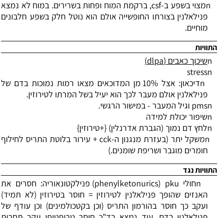
n
מצוי בשפע ב-
csf
, ברקמת המוח ופחות בשרירים. במוח לא נמצא
פנילאלנין בצורתו החופשייה אולם הוא נוטל חלק בשפע חלבונים
מוחיים.
התוויות
n
שיכוך כאבים (
dlpa
)
stress
n
n
דיכאון: אצל 10% מן המדוכאים מצאו רמות נמוכות בדם של
פנילאלנין אולם מעבר לכך הוא יעיל בשל המרתו לטירוזין.
n
pms
וגיל המעבר - במישור הרגשי.
n
שיפור יכולת למידה
n
לחץ דם נמוך (הגברת אדרנלין) {+טירוזין}
n
משקל יתר (בעזרת מנגנון ה-
cck
+ עירור בלוטת התריס לחילוף
חומרים מוגבר ושריפת שומנים.)
התוויות נגד
n
חולי
pku
(
phenylketonurics
) פנילקטונאוריה: חסרים את
האנזים שהופך פנילאלנין לטירוזין = חוסר בטירוזין (לא תמיד)
ועקב כך חוסר בהורמון התריס (וכן בקטכולמינים) וכן עודף של
פנילאלנין בדם. עוד נמצא בד"כ חוסר טריפטופן עקב תחרות