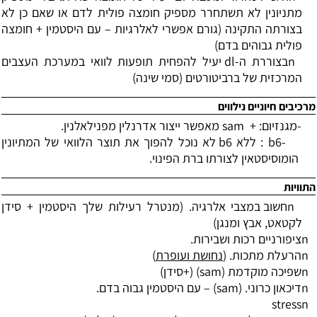
מתניונין לא תשתחרר מספיק חומצה פולית לדם או שאם כן לא
בצורתה התקינה (גורם אפשרי לאלרגיות
–
עם היסטמין + חומצה
פולית גבוהים בדם)
n
בצוררת ה-
dl
יעיל להפחית תופעות לוואי במערכת העצבים
המרכזית של ברביטורטים (סמי שינה)
מרכיבים חיוניים נילווים
-
מגנזיום: +
sam
מאפשר ייצור אדרנלין מפנילאלנין.
-
6
b
: ללא 6
b
לא נוכל להפוך את תוצר הלוואי של המתיונין
הומוסיסטאין לצורתו ברת הפינוי.
התוויות
n
חשוב במצבי אלרגיה. (מנטרל רעילות שלך היסטמין + סידן
לקטאט, אבץ ומנגן)
n
ציפורניים רכות ושבירות.
n
הרעלת מתכות. (
נחושת ועופרת
)
n
שפיכה מוקדמת (
sam
) (+סידן)
n
דיכאון כרוני. (
sam
)
–
עם היסטמין גבוה בדם.
stress
n