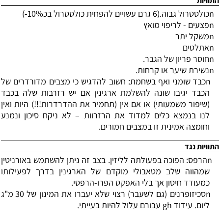
התוויות
n
כולסטרול גבוה.(6 גרם עשויים להפחית כולסטרול בכ10%-)
n
פצעים - לריפוי מואץ
n
משקל יתר
n
אתלטים
n
חוסר פריון של הגבר.
n
נשירת שיער או קרחות.
n
כבד שומני ואף בשחמת: חשוב להדגיש כי מצבים מדורדרים של
הכבד יגיבו שונה להשלמת ארגינין אם יש רזרבות שלה בכבד
(שיפור משמעותי) או אם אין (תחמיר את ההדרדרות!!!) היות ואין
לנו בנמצא כלים למדוד את הרזרוות
–
לא ניקח סיכון ונמנע
וחומצה אמינית זו במצבים חמורים.
התוויות נגד
n
הרפס: הפוכה בפעולתה לליזין. בצב זה ניתן להשתמש באורניטין
שמהווה שלב מטאבולי מוקדם של הארגינין בדרך לפעילותו
כמעודד חיסון אך בלי האפקט הפרו-הרפסי.
n
סכיזופרנים (גם לשעבר) רצוי שלא יעברו את המינון של 30 מ"ג
ליום. עידוד
gh
עבורם עלול להיות בעייתי.