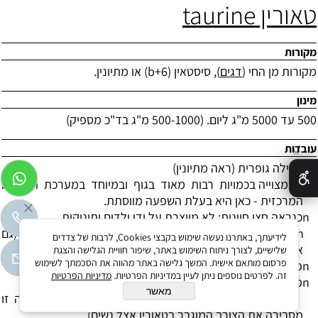
טאורין
taurine
מקורות
מקורות מן החי (
דגים
), סיסטאין (6+
b
) או מתיונין.
מינון
500 עד 5000 מ"ג ליום. (500-1000 מ"ג בד"כ מספיק)
עובדות
✕
n
מכילה גופרית (ראה מתיונין)
n
מצוייה בכמויות רבות מאוד בגוף ובמיוחד במערכת העצבים
המרכזית - כאן היא בעלת השפעה מווסתת.
n
כנראה חצי חיונית: לא מיוצרת על ידי ילדים ותינוקות.
n
נחוץ להתפתחות תקינה של מערכת העצבים אצל תינוקות. (גם
לידיעתך, באתרנו נעשה שימוש בקבצי Cookies, לרבות של צדדים
אם יש וויכוח על שאלת החיוניות
–
הייתם חושבים פעמיים?)
שלישיים, לצורך ניתוח השימוש באתר, שיפור חוויית הגלישה והצגת
פרסום מותאם אישית. המשך גלישה באתר מהווה את הסכמתך לשימוש
n
פעילה במוח ביחד עם אבץ ומנגן.
זה. לפרטים נוספים ניתן לעיין במדיניות הפרטיות.
מדיניות הפרטיות
n
מדכאת השפעה של מורפין.
מאשר
n
ההורמון הנשי אסטרדיול מדכא ייצור טאורין בכבד. (עובדה זו
מסבירה את הצורך המוגבר בטאורין אצל נשים)