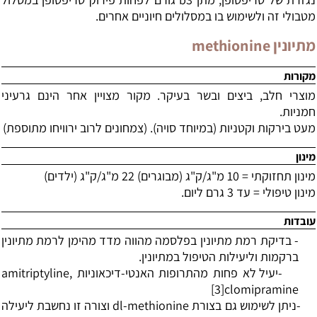
מטבולי זה ולשימוש בו במסלולים חיוניים אחרים.
מתיונין
methionine
מקורות
מוצרי חלב, ביצים ובשר בעיקר. מקור מצויין אחר הינם גרעיני
חמניות.
מעט בירקות וקטניות (במיוחד סויה). (צמחונים לרוב ירוויחו מתוספת)
מינון
מינון תחזוקתי = 10 מ"ג/ק"ג (מבוגרים) 22 מ"ג/ק"ג (ילדים)
מינון טיפולי = עד 3 גרם ליום.
עובדות
-
בדיקת רמת מתיונין בפלסמה מהווה מדד מהימן לרמת מתיונין
ברקמות וליעילות הטיפול במתיונין.
-
יעיל לא פחות מהתרופות האנטי-דיכאוניות
amitriptyline,
[3]
clomipramine
-
ניתן לשימוש גם בצורת
dl-methionine
וצורה זו נחשבת ליעילה