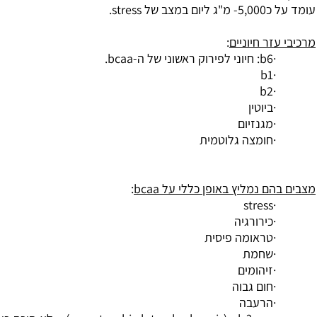
עומד על כ5,000- מ"ג ליום במצב של
stress
.
מרכיבי עזר חיוניים
:
·
6
b
: חיוני לפירוק ראשוני של ה-
bcaa
.
b
1
·
b
2
·
·
ביוטין
·
מגנזיום
·
חומצה גלוטמית
מצבים בהם נמליץ באופן כללי על
bcaa
:
stress
·
·
כירורגיה
·
טראומה פיסית
·
שחמת
·
זיהומים
·
חום גבוה
·
הרעבה