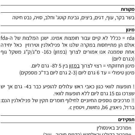
מקורות
בשר בקר, עוף, דגים, ביצים, גבינת קוטג' וחלב,
סויה, נבט חיטה
מינון
rda
= ככלל לא קיים עבור חומצות אמינו. ישנן המלצות של ה-
fda
אולם הן מתייחסות במקרה שלנו אל פנילאלנין וטירוזין
כאל יחידה
אחת שממנה אנו אמורים לצרוך (במזון) כ16- מ"ג/ק"ג משקל גוף
(כגרם ליום)
מינון תחזוקתי = רצוי לצרוך
במזון
בין 5 ל8- גרם ליום.
מינון טיפולי = עד 6 גרם ליום (2-3 גרם ליום בד"כ מספקים)
! תופעות לוואי כגון כאבי ראש עלולים להופיע כבר ב4- גרם אך יש
שצרכו גם 15 גרם ליום ללא תופעות לוואי.
!! מרכיבים נוספים החיוניים לחילוף חומרים תקין של פנילאלנין הנם:
ברזל, ניאצין, 6
b
, נחושת, ויטמין
c
.
תפקידים
n
מרכיב באינסולין
n
מרכיב בקולגן ובאלסטין (רקמת חיבור -
עור
)