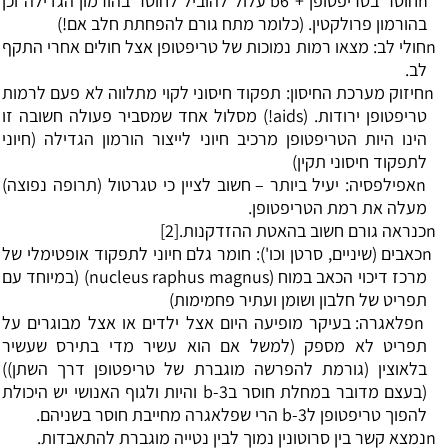
n
חוסר בטריפטופן + 6
b
עלול להוביל לחוסר בהורמון הגדילה וכן
בהורמון פרולקטין. (כלומר מתח גורם להפחתת חלב אם!)
n
חולי לב: מצאו רמות נמוכות של טריפטופן אצל חולים אחרי התקף
לב.
n
חיזוק מערכת החיסון: תפקוד חיסוני לקוי מתלווה לא פעם לרמות
טריפטופן ירודות. (
aids
!) מסלול אחד שמסביר פעולה חשובה זו
הינו היות הטריפטופן מרכיב חיוני לייצור הורמון הגדילה (חיוני
לתפקוד חיסוני תקין)
n
אפילפסיה: יעיל ביותר
–
חשוב לציין כי טגרטול (תרופה נפוצה)
מעלה את רמת הטריפטופן.
n
כנראה גורם חשוב בהאטת ההזדקנות.
[2]
n
כאבים (שיניים, סרטן וכו'): חומר גלם חיוני לתפקוד אופטימלי של
מרכז דיכוי הכאב במוח (
nucleus raphus magnus
) (במיוחד עם
תפריט של חלבון ושומן ועתיר פחמימות)
n
פלאגרה: בעיקר מופיעה היום אצל ילדים או אצל מבוגרים על
תפריט לא מספק (למשל אם הוא עשיר מדי בתירס שעשיר
בלאוצין (גורמת להפרשה מוגברת של טריפטופן דרך השתן))
(בעצם מדובר במחלת חוסר ב3-
b
והיות ולגוף האנושי יש היכולת
להפוך טריפטופן ל3-
b
הרי שפלאגרה מחייבת חוסר בשניהם.
n
נמצא קשר בין סרוטונין נמוך לבין נטייה מוגברת להתאבדות.