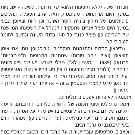
n
נדודי שינה (ללא תופעות הלוואי של תרופות לשינה - ישנוניות
במשך היום או תחושה מסוממת, וזאת עקב הפעלת תהליכים
פיסיולוגים של תיקון בעיית חוסר השינה וכן היות ובאופן טבעי
במשך היום פעיל אנזים שתפקידיו לנטרל את השפעתו המיישנת
של הטריפטופן) פעיל כנגד כל סוגי נדודי השינה ונחשב לחומר
הטוב ביותר.
n
דיכאון, חרדות והתנהגות תוקפנית. טריפטופן נותן את אותן
תוצאות (ואולי יותר טובות) שנותנות התרופות ה"מודרניות"
פרוזאק (1989
–
מעניין לא?) מבלי לשבש פעילות פיסיולוגית
נורמלית (כלומר מבלי תופעות לוואי) סוג הדיכאון שבו הטריפטופן
יעיל ביותר הינו הסוג העצבני (אם כי יעילותו הוכחה בכל מצבי
הדיכאון פרט למצבי היסטמין גבוה
–
אז יותר יעיל שילוב מנגן +
מתיונין)
n
מאניה: לא פחות אפקטיבי מליתיום.
n
מיגרנות: לסרוטונין תכונה של הרפיית כלי דם והרחבתם, זרימה
תקינה של דם באזורים הרלוונטיים בראש מקל על המיגרנה. עוד
מנגנון חשוב הינו דיכוי פנילאלנין (ע"י הטריפטופן) שמהווה גורם
בעייתי במצבי מיגרנה רבים.
n
כאבים: טריפטופן עובד ישירות על מרכז דיכוי הכאב המרכזי במח