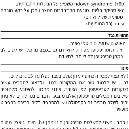
) משפיע על הבשלות החברתית.
b
: (+6
down syndrome
n
n
אי-ספיקת כליות: מונעת התדרדרות המצב (יתכן על רקע הורדה
מסוימת של לחץ דם)
n
pms
(כל התופעות)
התוויות נגד
n
אנשים שנוטלים חוסמי
mao
n
היות וטריפטופן מפחית לחץ דם גם במצב נורמלי יש לשים לב
במתן טריפטופן לחולי תת-לחץ דם.
מינון
! לא מצוי למכירה כתוסף מזון אולם בעבר נטלו עד 15 גרם ליום.
לכן... יש ללמוד טוב את המקורות במזון ולדאוג לתפריט עשיר
במקורות לטריפטופן לפי הצורך. אינני מתכוון להימנע מלהזכיר
שילובים המכילים טריפטופן אולם מטבע הדברים נכון להיום לא ניתן
יהיה לשלב מרכיב זה כקפסולה ויש להסתפק בלית ברירה בתפריט
מועשר.
! פתרון משני להשלמת טריפטופן הינו מתן 3
b
. היות וניאצין מהווה
נגזרת של טריפטופן, מתן 3
b
גורם לפחות פירוק טריפטופן במסלול