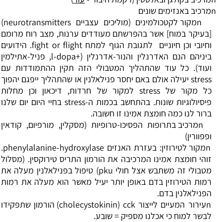
n
מרכיב באנזימים שונים
n
מקור לקטכולמינים (מוליכים עצביים
neurotransmitters
)
[בעיקר במוח] אשר בהפרשתם מעודדים ערנות, מצב רוח מרומם
וחיובי וכן חיוניים
לתגובת הגוף למתח
fight or flight
. הידועים
ביניהם הנם האדרנלין והנור-אדרנלין (+
l-dopa
, פניל-אתילמין
ועוד). כל עוד שהתהליך המטבולי הזה תקין ההתמודדות עם
stress
יעילה אולם באם יחסר פנילאלנין או שהתהליך ייפגם יהפוך
כל מקור של
stress
למקור של חרדות, דיכאון וכן מחלות
פיסיולוגיות שונות. בהתחשב בכמות ה-
stress
בחיי היום יום שלנו
ברור לנו כמה חומצת אמינו זו חשובה.
n
מרכיב בתרופות הפסיכו-טרופיות (מסקלין, מורפיום, קודאין
ופפוורין)
n
מקור לטירוזין: בעזרת האנזים
phenylalanine-hydroxylase
.
זוהי חומצת אמינו המרכיבה את הורמון התריס טירוקסין. (מסלול
מטבולי זה משתבש אצל חולי
pku
) טיפול בפנילאלנין מעלה את
רמות הטירוזין בדם באופן יותר יעיל מאשר הוא מעלה את רמות
הפנילאלנין בדם.
n
עירור המעיים לייצור
cck
(
cholecystokinin
) הורמון שתפקידו
לבשר למוח כי אכלנו מספיק = שובע.