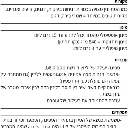
מקורות
כמו המתיונין מצויה בכמויות זניחות בירקות, דגנים, זרעים ואגוזים.
מקורות טובים במיוחד = שמרי בירה, דגים
מינון
מינון אופטימלי מהמזון יכול להגיע עד 15 גרם ליום
מינון תחזוקתי = 840 מ"ג (כקו תחתון)
מינון טיפולי = עד 3 גרם ליום.
עובדות
-
ספיגה יעילה של ליזין דורשת מספיק 6
b
.
-
ארגינין הנה חומצה אמינית אנטגוניסטית לליזין (גם מתחרה על
ספיגה וגם פועלת כפרו-הרפסית)
-
כנראה קיים קשר ישיר בין חוסר בליזין בדם לבין איבוד מוגבר של
סידן בשתן.
-
עוזרת להתמודד עם רעילות של עופרת.
תפקידים
-
משמשת כנשא של הסידן בתהליך הספיגה, הטמעה ופיזור בגוף.
-
תוצר הפירוק העיקרי של ליזין הינו
acetyl coa
שהינו המרכיב