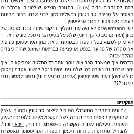
משלוח של טריפטופן מזוהם שהכיל גורם שפגע ב1,500- אנשים וגרם
להם לסינדרום נדיר (
ems
). בתגובה הוציאו שילטונות ארה"ב צו
האוסר על מכירת טריפטופן כמשלים מזון לבני אדם. ברוב מדינות
העולם כיום אסור למכור טריפטופן.
לפי
bravermann
לא היה עוד מהליך דרקוני שכזה כנגד מרכיב של
מזון (ועוד מרכיב כל כך חיוני) שלא על בסיס הגיוני מכל סוג שהוא.
לא ניתן למצוא בכל הספרות במתעדת את מתן הטריפטופן כטיפול
אף מקרה של פגיעה בנפש או פגיעה בבריאות (
ems
) שהיה מצדיק
מהלך שכזה.
מדהים איך שמשרד הבריאות נוהר אחר כל החלטה אמריקאית. איך
יתכן שבמדינה נאורה כמו שלנו ניתן יהיה בנקל להשיג אקדח (מסוכן
ככל שיהיה) בעוד שטריפטופן (אלמנט מרגיע חיוני) נחשב למסוכן מדי
למכור???
תפקידים
n
חיונית בתהליך המטבולי המוביל לייצור סרוטונין (מתווך עצבי)
שתפקידיו הפוכים במידה רבה לשל הקטכולמינים, כלומר: הרגעה,
הפחתת פעילות עצבית הקשורה ב-
stress
, חרדות,
דיכאון
וכדו'.
להבדיל מתרופות נוגדות דיכאון הספקת הטריפטופן מאפשרת