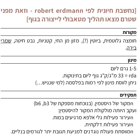
[נחשבת חיונית לפי
robert erdmann
- וזאת מפני
שטרם מצאו תהליך מטאבולי לייצורה בגוף]
מקורות
חומצה גלוטמית, ביוטין (?), מזון מן החי, קטניות, נבט חיטה,
שמרי
בירה
.
מינון
1-5 גרם ליום
rda
= 33 מ"ג/ק"ג גוף ליום בתינוקות.
ניתן לווסת מינון לפי רמות בפלסמה (למי שנגיש
…
)
תפקידים
n
מקור של היסטמין. (בנוכחות מספקת של 3
b
, 6
b
)
ועקב היותה מולקולת המקור להיסטמין:
n
עירור פעילות גלי אלפא מרגיעים במוח.
n
עירור פעילות דלקתית.
n
מווסתת פעולת נוגדנים למניעת תגובת יתר לגורמים בנליים.