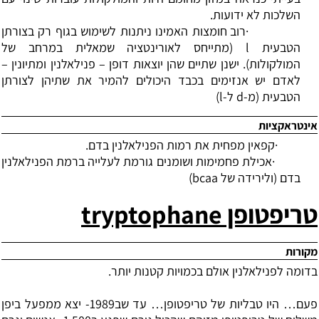
השלכות לא ידועות.
·
רוב חומצות האמינו ניתנות לשימוש בגוף רק בצורתן
הטבעית
l
(מתייחס לאורינטציה שמאלית במרחב של
המולקולות). ישנן שתיים שהן יוצאות דופן
–
פנילאלנין ומתיונין
–
לאדם יש אנזימים בכבד היכולים להמיר את שתיהן לצורתן
הטבעית (מ-
d
ל-
l
)
אינטראקציות
·
קפאין מפחית את רמות הפנילאלנין בדם.
·
אכילת פחמימות ושומנים גורמת לעלייה ברמת הפנילאלנין
בדם (ולירידה של
bcaa
)
טריפטופן
tryptophane
מקורות
בדומה לפנילאלנין אולם בכמויות קטנות יותר.
פעם
…
היו טבליות של טריפטופן
…
עד שב1989- יצא ממפעל ביפן