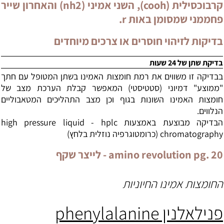
קרבוכסילית (cooh), השני אמיני (nh2) והאחרון שייר
פחממני שמסומן באות r.
בדיקות לזיהוי חוסרים או צרכים מיוחדים
בדיקת שתן של 24 שעות
בבדיקה זו משווים את רמת חומצות האמינו בשתן המטופל עם חתך
"ממוצע" דמיוני (סטטיסטי) המאפשר קבלת הערכת מצב של
חומצות האמינו השונות בגוף וכן מצב התהליכים המטאבוליים
הנלווים.
הבדיקה מבוצעת באמצעות
hplc
-
high pressure liquid
chromatography
(כרומטוגרפיה נוזלית בלחץ)
amino revolution pg. 20
- לייצר שקף
החומצות אמינו החיוניות
פנילאלנין
phenylalanine