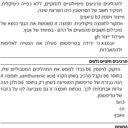
לתהליכים מרגיעים פיסיולוגיים להתקיים, ללא כפייה כימיקלית.
תפקיד חשוב של הסרוטונין הינו השראת שינה.
n
ייצור ויטמין 3
b
(ניאצין)
n
מקור לחומצה פיקולינית: חומצה זו משמשת את הגוף כנשא של
מינרלים חשובים מהמעיים אל הדם - במיוחד של אבץ.
n
עידוד ייצור
gh
n
נמצא כי ירידה בטריפטופן מעלה את הנטייה לאלימות
ולהתאבדות.
מרכיבים חיוניים נלווים
n
זקוק לויטמין 6
b
בכדי לממש את התהליכים המטבוליים שלו.
בחוסר 6
b
נקבל מרכיב בשתן הקרוי
xanthurenic acid
. חומצה זו
הנה נגזרת של טריפטופן המופיעה בשתן רק בחוסר 6
b
ולכן הנה
עדות אבחנתית לכך. נוכחות חומצה זו גם מצביעה לנו על בזבוז
של טריפטופן.
b
n
3
c
n
n
אבץ
התוויות