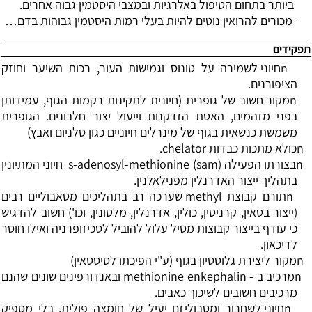
ביותר בתחום הטיפול באלרגיות ובמצבי היסטמין גבוה אחרים.
-
מכורים להרואין נוטים להיות בעלי רמות היסטמין גבוהות בדם
…
תפקידים
n
חיוני לשמירה על טונוס וגמישות העור, רכות השיער וחוזק
הציפורנים.
n
מקור חשוב של גופרית (חיונית לתקינות רקמות הגוף, עמידותן
בפני מזהמים, האטת הזדקנות וייעול יצור חלבונים. הגופרית
משמשת כנשאית בגוף של מינרלים חיוניים כגון סלניום ואבץ)
n
כולא מתכות כבדות
chelator
.
n
בצורתו הפעילה
(sam)
s-adenosyl-methionine
חיוני המתיונין
בתהליך ייצור האדרנלין מפנילאלנין.
n
תורם קבוצת
methyl
שערכה רב בתהליכים מטאבוליים רבים
(ייצור בטאין, קרניטין, כולין, אדרנלין, מלטונין, וכו') חשוב להדגיש
כי עודף בייצור קבוצות מטיל עלול להוביל לסכיזופרניה ואילו חוסר
לדיכאון.
n
מקור ליצירת גלוטטיון בגוף (ע"י הפיכתו לסיסטאין)
n
מרכיב ב
methionine enkephalin -
ובאנדורפינים שונים שהנם
מרכיבים חשובים לשיכוך כאבים.
n
חיוני לשחרור ומטבוליזם יעיל של חומצה פולית. בלי מספיק