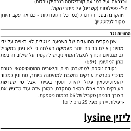
n
כנראה יעיל במניעת קונדילומה בנרתיק (יבלות)
n
-"- פפילומות (קשרים) על מיתרי הקול.
n
הקרנה בפני הקרנות (כמו כל הגופרתיות - כנראה עקב היותן
מקור לגלוטטיון)
התוויות נגד
-
ישנן מקרים מתועדים של השפעה מנטלית לא רצוייה על ידי
מתיונין אולם בדיקה יותר מעמיקה העלתה כי לא ניתן במקביל
גם מגנזיום הנחוץ לניצול המתיונין. יש להקפיד על שילוב זה בעת
מתן המתיונין. (+6
b
)
-
נקודה נוספת למחשבה: היות ותיאורית ההומוסיסטאין כגורם
מרכזי בטרשת עורקים נחשבת למהימנה ביותר, מתיונין כמקור
להומוסיסטאין עלול להיות תוסף בעייתי אצל מי שטרשת
העורקים כבר אצלו במצב מתקדם. כמובן שזה עוד מדגיש את
הצורך הבמתן מקביל של 6
b
בכמות מספקת.
-
רעילות = רק מעל 25 גרם ליום!
ליזין
lysine