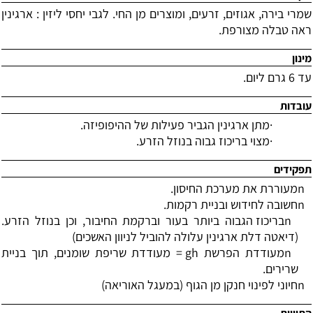
שמרי בירה, אגוזים, זרעים, ומוצרים מן החי. לגבי יחסי ליזין : ארגינין
ראה טבלה מצורפת.
מינון
עד 6 גרם ליום.
עובדות
·
מתן ארגינין הגביר פעילות של ההיפופיזה.
·
מצוי בריכוז גבוה בנוזל הזרע.
תפקידים
n
מעוררת את מערכת החיסון.
n
חשובה לחידוש ובניית רקמות.
n
בריכוז הגבוה ביותר בעור וברקמת החיבור, וכן בנוזל הזרע.
(דיאטה דלת ארגינין עלולה להוביל לניוון האשכים)
n
מעודדת הפרשת
gh
= מעודדת שריפת שומנים, תוך בניית
שרירים.
n
חיוני לפינוי חנקן מן הגוף (במעגל האוריאה)