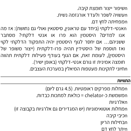
n
שיפור ייצור חומצת קיבה.
n
עשויה לשפר ולעדד אורגזמה נשית.
n
מפחיתה לחץ דם.
n
אנטי-דלקתי (ביחד עם טראונין, סיסטאין ואולי גם נחושת): אז מה
אנו למדים? היסטמין הוא פרו או אנטי דלקתי? מסתבר
ששניהם
…
אם יחסר לגוף היסטמין יהיה התפקוד הדלקתי לקוי
ואז תוספת של היסטידין תהיה פרו-דלקתית (ייצור משופר של
היסטמין), לעומת זאת, אם הגוף בעודף פעילות דלקתית תהווה
חומצה אמינית זו גורם אנטי-דלקתי (באופן ישיר).
n
חיוני לתקינות מעטפות המיאלין במערכת העצבים.
התוויות
n
מחלות מפרקים ראומטיות. (4.5 גרם ליום)
n
משמשת כ-
chelator
= כולאת למתכות כבדות.
n
אלרגיות
n
מחלות אוטואימוניות (יש המגדירים גם אלרגיות בקבוצה זו)
n
כיבי קיבה
n
בחילות הריון
n
יתר לחץ דם