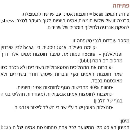
פתיחה
פירוש המושג
bcaa
= חומצות אמינו עם שרשרת מפוצלת.
קבוצה זו של שלוש חומצות אמינו חיוניות לגוף בעיקר למצבי
stress
,
להפקת אנרגיה ולחילוף חומרים של שרירים.
מספר עובדות לגבי משפחה זו
:
·
קיימת פעילות אנטגוניסטית בין
bcaa
לבין טירוזין
ופנילאלנין
–
bcaa
חוסמות את מעבר חומצות אמינו אלה דרך
מחסום דם המח (
bbb
).
·
עוברות את התהליכים המטאבוליים בשרירים ולא בכבד כמו
שאר חומצות האמינו ואף עוברות שימוש חוזר בשרירים ולא
מאוכסנות בכבד.
·
מהוות 40% מדרישות הגוף לחומצות אמינו חיוניות.
·
נחשבות לחומצות אמינו אנאבוליות (מעודדות תהליכי בנייה
בגוף של חלבון)
·
מנוצלות באופן ישיר ע"י שרירי השלד לייצור אנרגייה.
מינון
:
המינון האופטימלי המשוער לכל אחת מהחומצות אמינו של ה-
bcaa