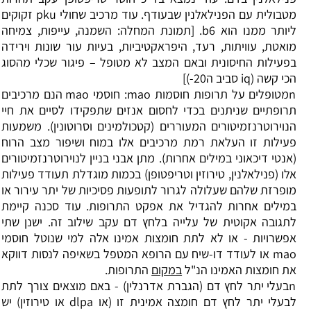
מטבולית עם הפנילאלנין שבעודף. עוד מרכיב שחולי
pku
זקוקים
ליותר ממנו הוא 6
b
. [תמונת המחלה: השמנה, עייפות, צמיחה
מואטת, עוויתות, רעד, היפראקטיביות, בעיות עור שונות וירידה
בפעילות החיסונית ובאם המצב לא מטופל
–
פיגור שכלי מהסוג
הכי קשה (
iq
סביב ה20-)]
n
מטופלים על תרופות חוסמות
mao
: חוסמי
mao
הנם מרכיבים
תרופתיים שניתנים בכדי לחסום אנזים שתפקידו לסיים את חיי
הנוירוטרנזמיטורים המעוררים (קטכולמינים וסרוטונין). משמעות
פעילות זו העלאת רמת מרכיבים אלו במוח ושיפור מצב הרוח
(אנטי דיכאוני במילים אחרות). מתן אבני בניין לנוירוטרנזמיטורים
אלו (פנילאלנין, טירוזין וטריפטופן) בכמות מוגדלת תעודד פעילות
מופרזת שלהם שעלולה לגרור לתופעות פסיכיות של יתר עירור או
במילים אחרות להגדיל את אפקט התרופות. עוד סכנה קיימת
לתגובה אקוטית של עלייה בלחץ דם עקב שילוב זה. ישנן שתי
אפשרויות - או לא לתת חומצות אמינו אלה למי שנוטל חוסמי
mao
או לעודד דו-שיח עם הרופא המטפל בשאיפה לנסות דווקא
את חומצות האמינו הנ"ל
במקום
התרופות.
n
בעלי יתר לחץ דם (הגברת אדרנלין) - באם מוצאים צורך לתת
לבעלי יתר לחץ דם חומצה אמינית זו (או
dlpa
או טירוזין) יש