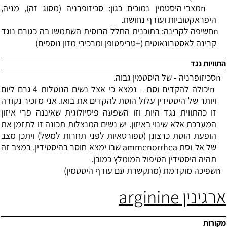
n
מצבי היסטמין נמוכים כגון: סכיזופרניה (מסוג זה), מניה,
היפראקטוביות ועודף נחושת.
n
חשיפה לקרינה: בתוכנית החלל הרוסית השתמשו בה כגורם נוגד
קרינה לאסטרונאוטים (+טריפטופן ומרכיבי מזון נוספים)
התוויות נגד
n
סכיזופרניה - של היסטמין גבוה.
n
יכולה להקדים וסת - נמצא כי אצל נשים הנוטלות 4 גרם ליום
ויותר של היסטידין עלול הוסת להקדים את בואו. אני מזכיר נקודה
זו כהתווית נגד היות וזו השפעה פיסיולוגית שאיננה פרי איזון
המערכת אלא שינוי באיזון. יש נשים המנצלות תכונה זו לתזמן את
הופעת הוסת כרצונן (ספורטאיות לפני תחרות למשל) ויתכן מצב
של אל-וסת
ammenorrhea
שבו ימצא חוסר בהיסטידין. במצב זה
תהיה היסטידין הטיפול המומלץ כמובן.
n
שפיכה מוקדמת (מתקשרת עם עודף היסטמין)
ארגינין
arginine
מקורות