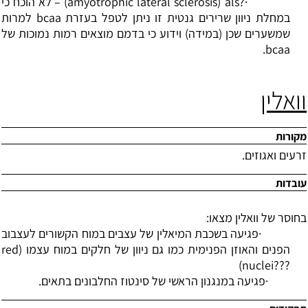
·
?
als
(
amyotrophic lateral sclerosis
)
–
לא הוכח כי
במחלת ניוון שרירים גנטית זו ניתן לטפל בעזרת
bcaa
למרות
שמשערים שכן (במידה) וידוע כי בדמם מוצאים רמות נמוכות של
.
bcaa
וואלין
מקורות
זרעים ואגוזים.
עובדות
בחוסר של וואלין מצאו:
·
פגיעה בשכבת המיאלין של עצבים במוח הקשורים לעצבוב
הפנים והאוזן הפנימית כמו גם ניוון של חלקים במוח עצמו (
red
)
nuclei???
·
פגיעה במנגנון הראשי של סינטוז החלבונים בתאים.