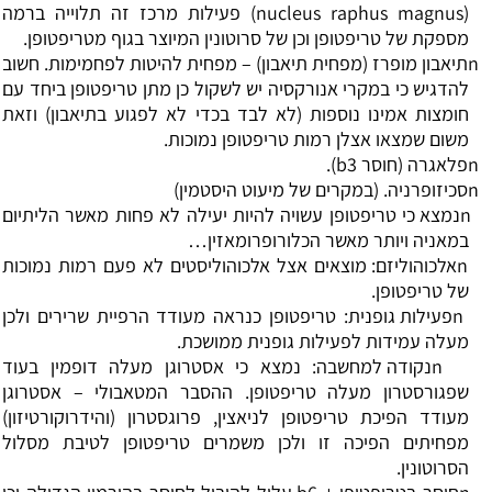
(
nucleus raphus magnus
) פעילות מרכז זה תלוייה ברמה
מספקת של טריפטופן וכן של סרוטונין המיוצר בגוף מטריפטופן.
n
תיאבון מופרז (מפחית תיאבון)
–
מפחית להיטות לפחמימות. חשוב
להדגיש כי במקרי אנורקסיה יש לשקול כן מתן טריפטופן ביחד עם
חומצות אמינו נוספות (לא לבד בכדי לא לפגוע בתיאבון) וזאת
משום שמצאו אצלן רמות טריפטופן נמוכות.
n
פלאגרה (חוסר 3
b
).
n
סכיזופרניה. (במקרים של מיעוט היסטמין)
n
נמצא כי טריפטופן עשויה להיות יעילה לא פחות מאשר הליתיום
במאניה ויותר מאשר הכלורופרומאזין
…
n
אלכוהוליזם: מוצאים אצל אלכוהוליסטים לא פעם רמות נמוכות
של טריפטופן.
n
פעילות גופנית: טריפטופן כנראה מעודד הרפיית שרירים ולכן
מעלה עמידות לפעילות גופנית ממושכת.
n
נקודה למחשבה: נמצא כי אסטרוגן מעלה דופמין בעוד
שפגורסטרון מעלה טריפטופן. ההסבר המטאבולי
–
אסטרוגן
מעודד הפיכת טריפטופן לניאצין, פרוגסטרון (והידרוקורטיזון)
מפחיתים הפיכה זו ולכן משמרים טריפטופן לטיבת מסלול
הסרוטונין.