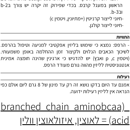
הראשון במעגל קרבס. בכדי שפירוק זה יקרה יש צורך ב2-
b
וב3-
b
.
-
חיוני לייצור קרניטין (+מתיונין, ויטמין
c
)
-
חיוני לייצור קולגן.
התוויות
- הרפס: נמצא כי שימוש בליזין אפקטיבי למניעה וטיפול בהרפס.
לשיכוך הכאבים הנלוים ולקיצור זמן ההחלמה באופן משמעותי.
(ויטמין
c
,
p
ואבץ) יש להדגיש כי ארגינין שהינה חומצה אמינית
אנטגוניסטית לליזין מהווה גורם מעודד הרפס.
רעילות
אמנם עד היום בדקו נושא זה רק עד מינון של 8 גרם ליום אולם כפי
הנראה אין לליזין רעילות ידועה.
branched chain amino
bcaa)
acid
) = לאוצין, איזולאוצין וולין