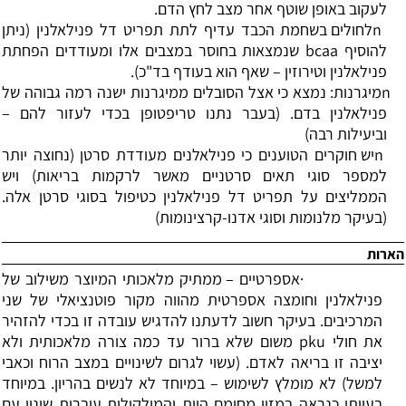
לעקוב באופן שוטף אחר מצב לחץ הדם.
n
לחולים בשחמת הכבד עדיף לתת תפריט דל פנילאלנין (ניתן
להוסיף
bcaa
שנמצאות בחוסר במצבים אלו ומעודדים הפחתת
פנילאלנין וטירוזין
–
שאף הוא בעודף בד"כ).
n
מיגרנות: נמצא כי אצל הסובלים ממיגרנות ישנה רמה גבוהה של
פנילאלנין בדם. (בעבר נתנו טריפטופן בכדי לעזור להם
–
וביעילות רבה)
n
יש חוקרים הטוענים כי פנילאלנים מעודדת סרטן (נחוצה יותר
למספר סוגי תאים סרטניים מאשר לרקמות בריאות) ויש
הממליצים על תפריט דל פנילאלנין כטיפול בסוגי סרטן אלה.
(בעיקר מלנומות וסוגי אדנו-קרצינומות)
הארות
·
אספרטיים
–
ממתיק מלאכותי המיוצר משילוב של
פנילאלנין וחומצה אספרטית מהווה מקור פוטנציאלי של שני
המרכיבים. בעיקר חשוב לדעתנו להדגיש עובדה זו בכדי להזהיר
את חולי
pku
משום שלא ברור עד כמה צורה מלאכותית ולא
יציבה זו בריאה לאדם. (עשוי לגרום לשינויים במצב הרוח וכאבי
למשל) לא מומלץ לשימוש
–
במיוחד לא לנשים בהריון. במיוחד
בעייתי כנראה במזון מחומם היות והמולקולות עוברות שינוי עם