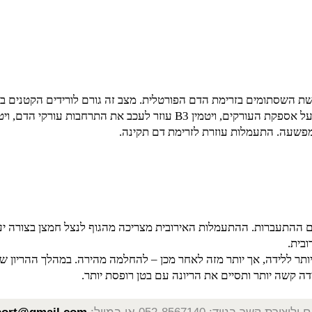
ץ הדם
עולה מעל 160/100 החולה, חייבת להיות מחוברת למוניטור.
ל
השסתומים בזרימת הדם הפורטלית. מצב זה גורם לורידים הקטנים ברג
פקת העורקים, ויטמין
B3
עוזר לעכב את התרחבות עורקי הדם, ויטמי
. התעמלות עוזרת לזרימת דם תקינה.
רות. ההתעמלות האירובית מצריכה מהגוף לנצל חמצן בצורה יעילה
תר ללידה, אך יותר מזה לאחר מכן – להחלמה מהירה. במהלך ההריון 