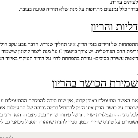
 לא יופיע אצל נשים שאין להם היסטוריה של בעיית לחץ דם. אם
לח
וזרת.
 נמנעים מתרופות על מנת שלא תהייה פגיעה בעובר.
 והריון
של ורידים בזמן הריון, אינו תהליך שגרתי. הדבר נובע עקב חולשת 
ם הפורטלית. יש צורך בויטמין
C
על מנת ליצור קולוגון שישמור על אס
ירה בסיבים- עוזרת בהפחתת לחץ על הוריד העיקרי באיזור המפשעה
ת הכושר בהריון
מתעמלת באופן קבוע, אין שום סיבה להפסקת ההתעמלות עם ההתעב
 כושר, הריון אינו הזמן להתחיל ברמה גבוהה של התעמלות אירובית.
 ההתעמלויות יש יתרון של פיתוח שרירי בטן. מצב זה הוא חיוני ביו