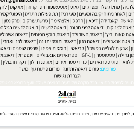
ה יותר ותסיים את הריונה עם בטן רופסת יותר.
שר בנייד: 052-8567140
או במייל:
isport@gmail.com
|
מחלת שלד ומפרקים
|
גאוט
|
אוסטאופורוזיס
|
קרוהן
|
אולקוס
|
לחץ דם
חר ניתוחי קיבה ומעיים
| מעי רגיז |
תת פעילות התריס
|
היפוגליקמיה
|
ד
ה
|
קאנדידה
|
דיכאון
|
הרפס
|
אלצהיימר
|
טרשת עורקים
|
פרקינסון
|
למניקות
|
דיאטה לפני חתונה
|
דיאטה לנשים
|
דיאטה לנשים בגיל המע
ות' ביץ'
|
דיאטת השוקולד
|
דיאטת חומץ תפוחים
|
דיאטת אשכוליות
|
 אנאבולית
|
דיאטת הזון
|
דיאטה ותוספי תזונה
|
דיאטה לפני ואחרי
|
דיא
ות לעלייה במשקל
|
קריאטין
|
חומצות אמינו
|
שרפת שומנים ודיאטה
|
פ
לה
|
טסטוסטרון
|
IGF-1
|
סטרואידים אנאבוליים
|
וינסטרול
|
דיאנבול
|
ד
|
סוגי סטרואידים
|
כדורי סטרואידים
|
אוקסנדרולון
|
דקה דורבולין
|
בול
פורומים:
פורום דיאטה ותזונה
|
פורום פיתוח גוף וכושר
הצהרת נגישות
לטיפול רפואי. בכל מקרה של בעיה רפואית יש להיוועץ ברופא המטפל. © 
בניית אתרים