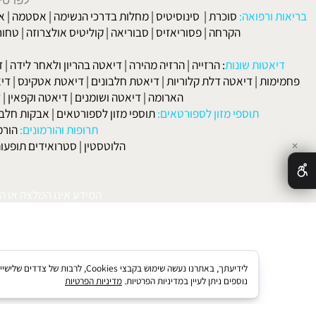
על טונוס שרירי הבטן, סביר להניח שההרה תסבול מכאבי גב, לידה קש
לפרטים וליצירת ק
 ורפואה:
סוכרת
|
סינוסיטיס
|
מחלות בדרכי הנשימה
|
אסטמה
|
אלרגיה
הקרחה
|
פסוריאזיס
|
סבוריאה
|
קוליטיס אולצרוזה
|
טחורים
|
לא
האיש
אטות שונות
:
הרזייה
|
הרזיה מהירה
|
דיאטה בהריון ולאחר לידה
|
דיאטה 
מות
|
דיאטה דלת קלוריות
|
דיאטת חלבונים
|
דיאטת אטקינס
|
דיאטת סא
הארומה
|
דיאטה ושומנים
|
דיאטה וקפאין
|
דיאטה
תוספי מזון לספורטאים:
תוספי מזון לספורטאים
|
אבקות חלבון
|
אבק
תרופות והורמונים:
הורמון גדי
הלוטסטין
|
סטרואידים תופעות לוואי
המידע אינו המלצה או התוויה 