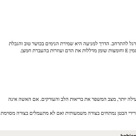
חץ דם
הגבוה ילווה ב-
OEDEMA
בפנים, בידיים ובבטן. מנוחה
ל להתרחב. הדרך למניעה היא שמירת הנימים בכושר טוב והגבלת
ן
E
וחומצות שומן מדללות את הדם ועוזרות בהעברת חמצן.
 יותר, מצב המשפר את בריאות הלב והעורקים. אם האשה אינה
שרירי הבטן נמתחים בצורה משמעותית ואם לא מתעמלים בצורה מסוימת