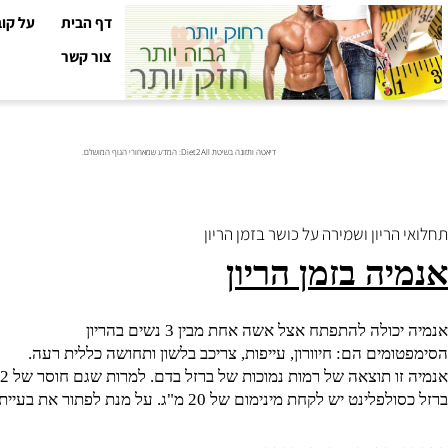
דף הבית
על קובי עזר
צור קשר
דיאטה ותזונה בשיטת Diet2All: המדע שמאחורי הגוף המושלם.
יון ושמירה על כושר בזמן הריון
ה בזמן הריון
ה להתפתח אצל אשה אחת מבין 3 נשים בהריון
ים הם: חיוורון, עייפות, צריכב בלשון ותחושה כללית רעה.
 תוצאה של רמות נמוכות של ברזל בדם. למרות שגם חוסר של
B12
, ח
חת מינימום של 20 מ"ג. על מנת לפתור את בעיית האנמיה יש לקחת 40 מ"ג.