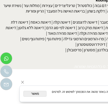
kob
 גבוה
|
כולסטרול
|
טריגליצרידים
|
עצירות
|
מחלות עור
|
נשירת שיער
לקת בשתן
|
בריאות האישה גיל המעבר
|
הריון ופוריות
בר
|
דיאטה לדוגמנים
|
דיאטה קלה
|
דיאטת כאסח
|
דיאטה דלת
דיאטת מרק כרוב
|
דיאטה לפי סוג הדם
|
דיאטה ללא גלוטן
|
דיאטת
טה מהירה וקלה
|
דיאטה מהירה מאוד
|
רו-הורמונים הורמוני גדילה
|
פיתוח גוף
|
פיתוח גוף נשים
|
יהידרוטסטוסטרון
|
דנון
|
מסטרון
|
פרימובולן
|
כל הזכויות שמורות.