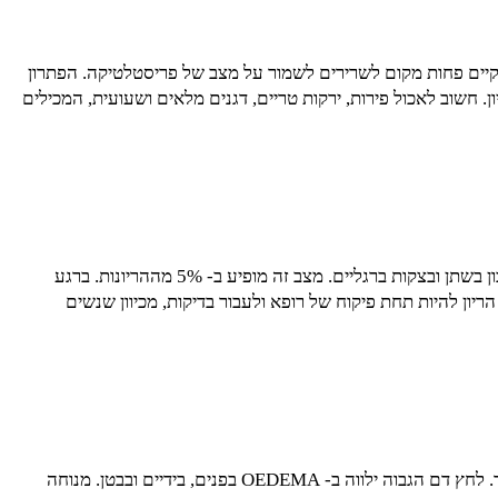
ים פחות מקום לשרירים לשמור על מצב של פריסטלטיקה. הפתרון
שוב לאכול פירות, ירקות טריים, דגנים מלאים ושעועית, המכילים
זוהי מחלה המופיעה אך ורק בזמן הריון. הסימן הראשון להופעת המחלה הוא ל"ד גבוה. לחץ דם יעלה בתחילה ל- 140/90 וילווה בסחרחורות, חלבון בשתן ובצקות ברגליים. מצב זה מופיע ב- 5% מההריונות. ברגע
 להיות תחת פיקוח של רופא ולעבור בדיקות, מכיוון שנשים