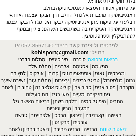
בלתי חוקי ובלתי אחראי.
על פי חוק אסורה הימצאות אנטיביוטיקה בחלב.
האנטיביוטיקה מועברת אל נוזל החלב דרך הבקר עצמו והאחראי
הבלעדי על פיקוח מתן אנטיביוטיקה לבקר הינו מגדל הבקר עצמו.
האנטיביוטיקה העיקרית בה משתמשים היא הפניצילין ובנוסף
לטטרציקלין וסטרפטומיצין.
לפרטים וליצירת קשר בנייד: 052-8567140
או
במייל:
kobisport@gmail.com
בריאות ורפואה:
סוכרת
|
סינוסיטיס
|
מחלות בדרכי
הנשימה
|
אסטמה
|
אלרגיה
|
מחלת שלד
ומפרקים
|
גאוט
|
אוסטאופורוזיס
|
קרוהן
|
אולקוס
|
לחץ דם
גבוה
|
כולסטרול
|
טריגליצרידים
|
עצירות
|
מחלות עור
|
נשירת שיער
הקרחה
|
פסוריאזיס
|
סבוריאה
|
קוליטיס אולצרוזה
|
טחורים
|
לאחר
ניתוחי קיבה ומעיים
| מעי רגיז |
תת פעילות
התריס
|
היפוגליקמיה
|
דלקת בשתן
|
בריאות האישה גיל
המעבר
|
הריון ופוריות
האישה
|
קאנדידה
|
דיכאון
|
הרפס
|
אלצהיימר
|
טרשת
עורקים
|
פרקינסון
|
דיאטות שונות
:
הרזייה
|
הרזיה מהירה
|
דיאטה בהריון ולאחר