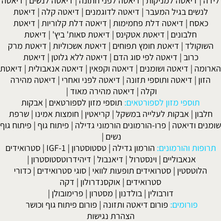
לידה
|
דיאטה למניקות
|
דיאטה לפני חתונה
|
דיאטה לנשים
|
דיאטה
לנשים בגיל המעבר
|
דיאטה לדוגמנים
|
דיאטה קלה
|
דיאטת
כאסח
|
דיאטה דלת פחמימות
|
דיאטה דלת קלוריות
|
דיאטת
חלבונים
|
דיאטת אטקינס
|
דיאטת סאות' ביץ'
|
דיאטת
השוקולד
|
דיאטת חומץ תפוחים
|
דיאטת אשכוליות
|
דיאטת מרק
כרוב
|
דיאטה לפי סוג הדם
|
דיאטה ללא גלוטן
|
דיאטת
הארומה
|
דיאטה ושומנים
|
דיאטה וקפאין
|
דיאטה אנאבולית
|
דיאטת
הזון
|
דיאטה ותוספי תזונה
|
דיאטה לפני ואחרי
|
דיאטה מהירה
וקלה
|
דיאטה מהירה מאוד
|
תוספי מזון לספורטאים:
תוספי מזון לספורטאים
|
אבקות
חלבון
|
אבקות לעלייה במשקל
|
קריאטין
|
חומצות אמינו
|
שרפת
שומנים ודיאטה
|
פרו-הורמונים הורמוני גדילה
|
פיתוח גוף
|
פיתוח גוף
נשים
|
תרופות והורמונים:
הורמון גדילה
|
טסטוסטרון
|
IGF-1
|
סטרואידים
אנאבוליים
|
וינסטרול
|
דיאנבול
|
דיהידרוטסטוסטרון
|
הלוטסטין
|
סטרואידים תופעות לוואי
|
סוגי סטרואידים
|
כדורי
סטרואידים
|
אוקסנדרולון
|
דקה
דורבולין
|
בולדנון
|
מסטרון
|
פרימובולן
|
פורומים:
פורום דיאטה ותזונה
|
פורום פיתוח גוף וכושר
הצהרת נגישות