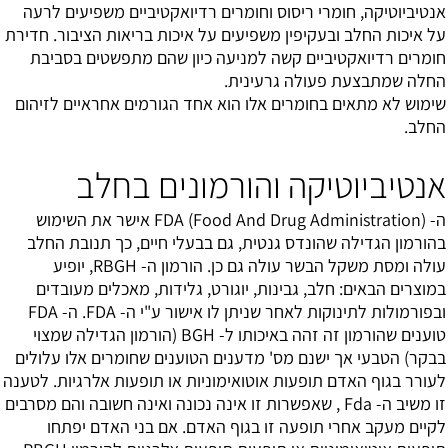
אנטיביוטיקה, חומרי ריסוס וחומרים רדיואקטיביים משפיעים לרעה
על איכות החלב ובעקיפין משפיעים על איכות בריאות הציבור. חדירת
חומרים רדיואקטיביים קשה למניעה כיון שהם מתפשטים בסביבת
החלה שמתבצעת פעולה גרעינית.
שימוש לא מתאים בחומרים אלו הוא אחד הגורמים אחראיים לזיהום
החלב.
אנטיביוטיקה והורמונים בחלב
ה- FDA (Food And Drug Administration) אישר את השימוש
בהורמון הגדילה שהונדס גנטית, גם בבעלי חיים, כך תנובת החלב
עולה ומסת משקל הבשר עולה גם כן. הורמון ה- RBGH, יופיע
במוצרים הבאים: חלב, גבינות, יוגורט, גלידות, מאכלים מעובדים
ובפורמולות לתינוקות לאחר שניתן לו אישור ע"י ה- FDA. ה- FDA
טוענים שהורמון זה זהה באיכותו ל- BGH (הורמון הגדילה שמצוי
בבקר) הטבעי אך ישנם מס' מדענים הטוענים שחומרים אלו עלולים
לעורר בגוף האדם תופעות אוטואימוניות או תופעות אלרגיות. לטענה
זו משיב ה- Fda , שאפשרות זו אינה נכונה ואינה חשובה והם מסרבים
לקיים מעקב אחרי תופעה זו בגוף האדם. אם בני האדם יפתחו