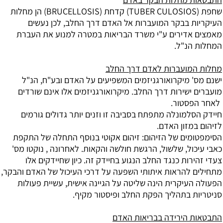
שחפת (TUBER CULOSIOS) קדחת (BRUCELLOSIS) הן מחלות
העיקריות בבקר המועברות אל האדם דרך החלב, לכן נעשים
מאמצים אדירים ע"י משרד הבריאות במטרה למנוע את העברת
המחלות הנ"ל.
מחלות המועברות לאדם דרך החלב
ישנם מס' מיקרואורגניזמים המשפיעים על האדם ובע"ח, הנ"ל
מועברים ישירות דרך החלב. מיקרואורגניזמים אלו אינם שורדים
לאחר הפסטור.
חיידק הסלמונלה מתפתח בסביבה זו וזנים יותר גדולים גורמים
לזיהום במזון האדם.
הסימפטומים של הזיהום: זיהום אקוטי בנוסף התחלה של התקפת
כאבי עיכול, שלשול, הרגשת חולשה והקאות. לאחרונה , נוקטו מס'
צעדי זהירות כנגד החלב הנגוע בחיידק זה. כיון שחיידקים אלו
מתחילים להראות איתותי השפעה על דרכי העיכול של האדם והבקר,
הפעולה העיקרית הינה שליטה על הגיינה אישית, עשיית פעולות
סניטריות בתהליך הפקת החלב ופיסטור מקיף.
התבטאות הירידה בבריאות האדם