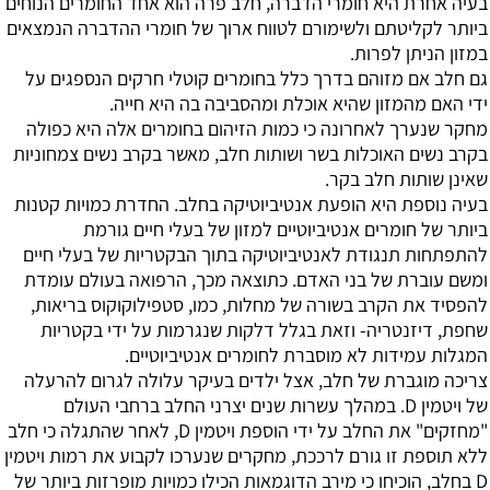
בעיה אחרת היא חומרי הדברה, חלב פרה הוא אחד החומרים הנוחים
ביותר לקליטתם ולשימורם לטווח ארוך של חומרי ההדברה הנמצאים
במזון הניתן לפרות.
גם חלב אם מזוהם בדרך כלל בחומרים קוטלי חרקים הנספגים על
ידי האם מהמזון שהיא אוכלת ומהסביבה בה היא חייה.
מחקר שנערך לאחרונה כי כמות הזיהום בחומרים אלה היא כפולה
בקרב נשים האוכלות בשר ושותות חלב, מאשר בקרב נשים צמחוניות
שאינן שותות חלב בקר.
בעיה נוספת היא הופעת אנטיביוטיקה בחלב. החדרת כמויות קטנות
ביותר של חומרים אנטיביוטיים למזון של בעלי חיים גורמת
להתפתחות תנגודת לאנטיביוטיקה בתוך הבקטריות של בעלי חיים
ומשם עוברת של בני האדם. כתוצאה מכך, הרפואה בעולם עומדת
להפסיד את הקרב בשורה של מחלות, כמו, סטפילוקוקוס בריאות,
שחפת, דיזנטריה- וזאת בגלל דלקות שנגרמות על ידי בקטריות
המגלות עמידות לא מוסברת לחומרים אנטיביוטיים.
צריכה מוגברת של חלב, אצל ילדים בעיקר עלולה לגרום להרעלה
של ויטמין D. במהלך עשרות שנים יצרני החלב ברחבי העולם
"מחזקים" את החלב על ידי הוספת ויטמין D, לאחר שהתגלה כי חלב
ללא תוספת זו גורם לרככת, מחקרים שנערכו לקבוע את רמות ויטמין
D בחלב, הוכיחו כי מירב הדוגמאות הכילו כמויות מופרזות ביותר של