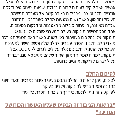
משמעותית למערכת החיסון. במקרה כגון זה, מורגשת הקלה אצל
אנשים אשר לוקים לעיתים קרובות בנזלת, שפעת, סינוסיטיס ודלקת
אוזניים. חלב ומוצריו מכבידים בצורה קשה של מערכת הנשימה,
העיכול והחיסון. כאשר נשים נמנעות מחלב לאורך זמן והתזונה
שלהם מאוזנת, הן פחות סובלות מהצטננות ומדלקות בסינוסים.
אחד מכל חמישה תינוקות בעולם המערבי סובלים מ- COLIC.
תינוקות אלו נתקפים בעוויתות בטן קשות. כאשר האם המניקה צורכת
מוצרי חלב, חלבוני הפרה עוברים לחלב שלה ומשם הישר למערכת
העיכול של התינוק. חלבונים אלה עלולים לגרום ל- COLIC אצל
תינוקות, למרות שמקור המזון היחיד שלהם מגיע מאימם. דבר זה
עלול לגרום לדלקות אוזניים כרוניות.
לסיכום החלב
לסיכום, ניתן לראות כי החלב נתפס בעיני הציבור כמרכיב מאוד חיוני
בתזונה ומאוד בריא לתינוקות וילדים בעיקר.
לפי קטע זה ניתן לראות כי דרך חשיבה זו חסרת כל יסוד.
"בריאות הציבור זה הבסיס שעליו האושר והכוח של
המדינה"