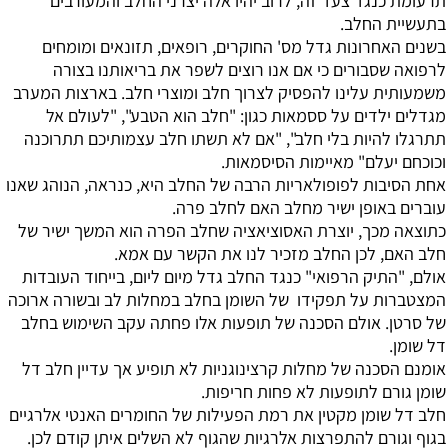
תרעומת כנגד צעד זה, לרוב יהיו אלה יצרני החלב והמעורבים
בתעשיית החלב.
בשנים האחרונות גדל מס' החוקרים, רופאים, תזונאים ומומחים
לרפואה שסבורים כי אם אנו רוצים לשפר את בריאותנו בצורה
משמעותית עלינו להפסיק לצרוך חלב ומוצרי חלב. בארצות המערב
מגדלים ילדים על ססמאות כגון: "חלב הוא הטבע", "לעולם אל
תתרגלו להיות בלי חלב", "אם לא תשתו חלב עצמותיכם תתרוכנה
וכוכחם יעלם" מאיימות הסיסמאות.
אחת הסיבות לפופולאריות הרבה של החלב היא, כנראה, הנוהג שאנו
עוברים באופן ישיר מחלב האם לחלב פרה.
כתוצאה מכך, יוצרת האסוציאציה שחלב הפרה הוא המשך ישיר של
חלב האם, לכן החלב מזכיר לנו את הקשר עם אמא.
אולם, "התיק הרפואי" כנגד החלב גדל מיום ליום, בייחוד העובדות
המצטברות על תפקידו של השומן בחלב במחלות לב ובשורה ארוכה
של סרטן. אולם הסכנה של תופעות אלו פחתה עקב השימוש בחלב
דל שומן.
אומנם הסכנה של מחלות קרצינוגניות לא תופיע אך עדיין חלב דל
שומן גורם לתופעות לא פחות חריפות.
חלב דל שומן מקטין את רמת הפעילות של החומרים האנטי אלרגיים
בגוף וגורם להתפרצות אלרגיות שהגוף לא השלים איתן קודם לכן.