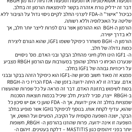
תופעות אוטואימוניות או תופעות תופעות אלרגיות להורמון RBGH
דבר זה ידליק נורת אזהרה בקשר להימצאות הורמון זה בחלב.
כביכול "אישר" ה-FDA ליצרני החלב לקיים ניסוי גדול על הציבור ללא
שליטה על האוכלוסיה וללא רשותה.
הורמון ה-BGH הוא ההורמון אשר גרם לפרות לייצר יותר חלב, אך
לא בדרך ישירה.
הורמון ה- BGH משחרר כימיקל ששמו IGF1, שהוא הגורם ליצירת
כמות גדולה של חלב.
ה- IGF1 הינו חלק חיוני מהחלב הבקר ובני האדם. מס' ניסויים
שנערכו הוכיחו כי החלב שהופך במעורבות עם הורמון RBGH מצביע
על ריכוזיות גבוהה של IGF1 בחלב.
ממצא זה מאוד חשוב מכיוון שה-IGF1 הוא כימיקל הזהה בבקר ובבני
אדם. עובדה זו לא היתה ידועה בזמן שה- FDA הכריז כי ה-RBGH
בטוח לשימוש בתזונת האדם. דבר זה מראה על כל שפרות שהועשרו
ב-RBGH ייצרו, סביר להניח, חלב שיכיל בכמות תוצאות הסכנות
שמצויות בחלב זה אינן ידועות, אך ה- FDA טוען כי אם יש סיכון כל
שהוא, עדיף לקחת אותו. בנוסף לכימיקל IGH1 אשר מופיע בחלב
הבקר, ישנה השפעה מקומית על הקיבה, המעיים ועל הוושט, אך
השפעה זו אינה ידועה. פרות שהוזנו בהורמון ה- RBGH, חשופות
יותר בפני זיהומים כגון MASTITIS – דלקת בעטינים. זיהום ה-