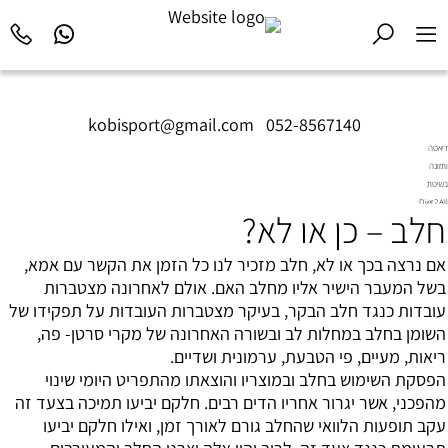
kobisport@gmail.com
|
052-8567140
דיאטה
ותזונה
בשיטת
Diet2All:
חלב – כן או לא?
המדע
שמאחורי
הגוף
אם נרצה בכך או לא, חלב מזכיר לנו כל הזמן את הקשר עם אמא,
המושלם.
בשל המעבר הישיר אליו מחלב האם. אולם לאחרונה מצטברות
עובדות כנגד חלב הבקר, בעיקר מצטברות העובדות על תפקידו של
השומן בחלב במחלות לב ובשורה האחרונה של מקרי סרטן- פה,
ריאות, מעיים, פי הטבעת, ערמונית ושדיים.
הפסקת השימוש בחלב ובמוצריו והוצאתו מהתפריט היומי שינוי
מהפכני, אשר יגרור אחריו הדים רבים. חלקם יביעו תמיכה בצעד זה
עקב תופעות הלוואי שהחלב גורם לאורך זמן, ואילו חלקם יביעו