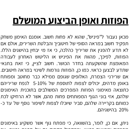
הפוזות ואופן הביצוע המושלם
‏מכאן נעבור ל"פיניש", שהוא לא פחות חשוב. אומנם האימון משחק
תפקיד חשוב במראה הסופי של חיטוביך והבלטת השרירים, אולם אם
לא תדע להפגין את שריריך כהלכה, כי אז מי יבחין בהישגים הללו.
הפוזות, לפיכך, מהוות את הפיניש או הליטוש האחרון לעבודה
המאומצת שהשקעתה בחדר הכושר. חשוב לציין, כי זאת בתנאי
שתדע לבצען כראוי. כמו כן, הפוזות גורמות לשינוי במראה חיטובים.
אם שרירני הצמרת, האלופים שגופם ממילא כבר מחוטב ‏ומפותח
באופן מדהים, יכולים לצפות לתוספת של 5-10% ‏ לנפח שריריהם
כתוצאה מאימוני הפוזות המפרכים המשולבים בתוכנית האימונים
שלהם, ‏אזי בוני הגוף המפותחים פחות מהם, אשר לא הרחיקו לכת
כמותם בקריירה שלהם, סביר שיוכלו לצפות לשיפור נוסף של עד כ-
20% ‏ בהישגיהם.
‏ניתן, אם כן, לומר, בהשוואה, כי ‏מפתח גוף אשר משקיע באימונים