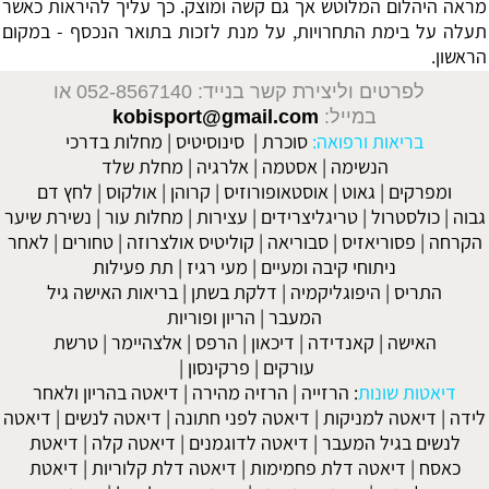
מראה היהלום המלוטש אך גם קשה ומוצק. כך עליך להיראות כאשר
תעלה על בימת התחרויות, על מנת לזכות בתואר הנכסף - במקום
הראשון.
לפרטים וליצירת קשר בנייד: 052-8567140
או
במייל:
kobisport@gmail.com
בריאות ורפואה:
סוכרת
|
סינוסיטיס
|
מחלות בדרכי
הנשימה
|
אסטמה
|
אלרגיה
|
מחלת שלד
ומפרקים
|
גאוט
|
אוסטאופורוזיס
|
קרוהן
|
אולקוס
|
לחץ דם
גבוה
|
כולסטרול
|
טריגליצרידים
|
עצירות
|
מחלות עור
|
נשירת שיער
הקרחה
|
פסוריאזיס
|
סבוריאה
|
קוליטיס אולצרוזה
|
טחורים
|
לאחר
ניתוחי קיבה ומעיים
| מעי רגיז |
תת פעילות
התריס
|
היפוגליקמיה
|
דלקת בשתן
|
בריאות האישה גיל
המעבר
|
הריון ופוריות
האישה
|
קאנדידה
|
דיכאון
|
הרפס
|
אלצהיימר
|
טרשת
עורקים
|
פרקינסון
|
דיאטות שונות
:
הרזייה
|
הרזיה מהירה
|
דיאטה בהריון ולאחר
לידה
|
דיאטה למניקות
|
דיאטה לפני חתונה
|
דיאטה לנשים
|
דיאטה
לנשים בגיל המעבר
|
דיאטה לדוגמנים
|
דיאטה קלה
|
דיאטת
כאסח
|
דיאטה דלת פחמימות
|
דיאטה דלת קלוריות
|
דיאטת