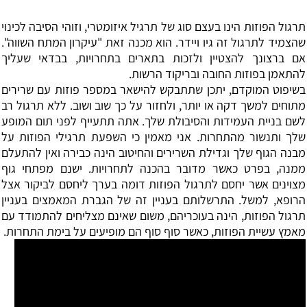
‏תרגול הפוזות הינו בעצם סוג של תרגיל איזומטרי, וזוהי הסיבה לכינוי
שהצמיד לתרגול זה גיו ויידר. הוא מכנה זאת "עיקרון המתח השווה".
אם ברצונך להצטיין ולזכות בתארים בתחרויות, בבדאי שעליך
להתאמן בפוזות החובה ובריקוד הרשות.
בשיפוט המוקדם, יתכן שתתבקש להישאר במספר פוזות עם שרירים
מתוחים למשך דקה או יותר, ולחזור על כך שוב ושוב. ללא תרגול רב
לשם בניית העמידות והסיבולת שלך. אתה תתעייף לפני תום המופע
שלך ותנשור מהתחרות. אני מאמין כי השפעת תרגילי הפוזות על
מבנה הגוף שלך וגדילת השרירים והחיטוב הינה כבירה ואין להתעלם
ממנה, בפרט כאשר מדובר בהכנה לתחרויות. ישנם מפתחי גוף
מצוינים אשר יחסם לתרגול הפוזות דומה בערך ליחסם לביקור אצל
הרופא, למשל. התרשלותם בעניין זה של הגברת המאמצים בעניין
תרגול הפוזות, הינה בעוכריהם, משום שאינם מצליחים להתמודד עם
מאמץ עשיית הפוזות, כאשר סוף סוף הם מופיעים על בימת התחרות.