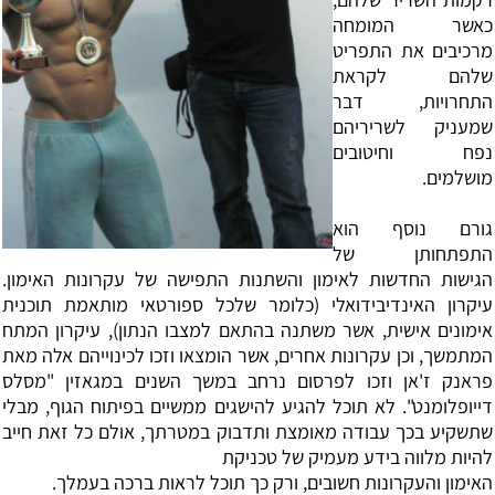
כאשר המומחה
מרכיבים את התפריט
שלהם לקראת
התחרויות, דבר
שמעניק לשריריהם
נפח וחיטובים
מושלמים.
‏גורם נוסף הוא
התפתחותן של
הגישות החדשות לאימון והשתנות התפישה של עקרונות האימון.
עיקרון האינדיבידואלי (כלומר שלכל ספורטאי מותאמת תוכנית
אימונים אישית, אשר משתנה בהתאם למצבו הנתון), עיקרון המתח
המתמשך, וכן עקרונות אחרים, אשר הומצאו וזכו לכינוייהם אלה מאת
פראנק ז'אן וזכו לפרסום נרחב במשך השנים במגאזין "מסלס
דייופלומנט". לא תוכל להגיע להישגים ממשיים בפיתוח הגוף, מבלי
שתשקיע בכך עבודה מאומצת ותדבוק במטרתך, אולם כל זאת חייב
להיות מלווה בידע מעמיק של טכניקת
‏האימון והעקרונות חשובים, ורק כך תוכל לראות ברכה בעמלך.