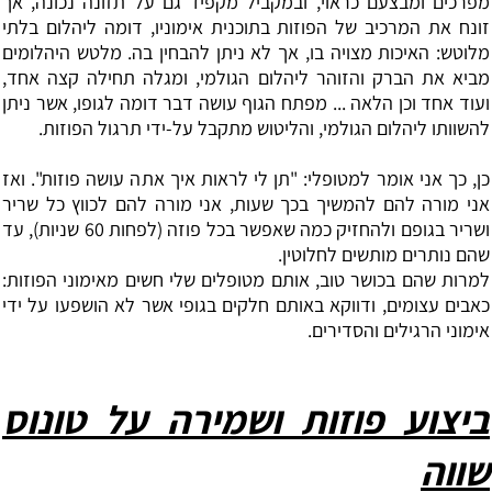
מפרכים ומבצעם כראוי, ובמקביל מקפיד גם על תזונה נכונה, אך
זונח את המרכיב של הפוזות בתוכנית אימוניו, דומה ליהלום בלתי
מלוטש: האיכות מצויה בו, אך לא ניתן להבחין בה. מלטש היהלומים
מביא את הברק והזוהר ליהלום הגולמי, ומגלה תחילה קצה אחד,
ועוד אחד וכן הלאה ... מפתח הגוף עושה דבר דומה לגופו, אשר ניתן
להשוותו‏ ליהלום הגולמי, והליטוש מתקבל על-ידי ‏תרגול הפוזות. ‏
כן, כך אני אומר למטופלי: "תן לי לראות איך אתה עושה פוזות". ואז
אני מורה להם להמשיך בכך שעות, אני מורה להם לכווץ כל שריר
ושריר בגופם ולהחזיק כמה שאפשר בכל פוזה (לפחות 60 שניות), עד
שהם נותרים מותשים לחלוטין.
למרות שהם בכושר טוב, אותם מטופלים שלי חשים מאימוני הפוזות:
כאבים עצומים, ודווקא באותם חלקים בגופי אשר לא הושפעו על ידי
אימוני הרגילים והסדירים.
ביצוע פוזות ושמירה על טונוס
שווה