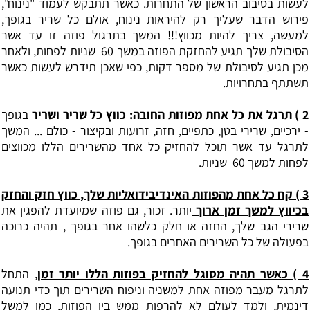
לעשות בסיבוב הראשון של התחרות. כאשר תתבקש לעמוד "נינוח",
פירוש הדבר שעליך רק להיראות נינוח, אולם כל שריר בגופך,
למעשה, צריך להיות מכווץ!!! המשך בתרגול פוזה זו עד אשר
הסיבולת שלך תגיע להחזקת הפוזה במשך 60 ‏ שניות לפחות, ולאחר
מכן תגיע לסיבולת של מספר דקות, כפי שאכן תידרש לעשות כאשר
תשתתף בתחרויות.
2 ‏) תרגל את כל אחת מפוזות החובה: ‏כווץ כל שריר ושריר
בגופך
- ירכיים, שרירי בטן, כתפיים, חזה, זרועות ובקיצור - כולם ... המשך
לתרגל עד אשר תוכל להחזיק כל אחד מהשרירים הללו מכווצים
לפחות למשך 60 ‏ שניות.
3 ‏) קח כל אחת מהפוזות האינדיבידואליות שלך, כווץ חזק והחזק
בכיווץ למשך זמן ארוך
יותר. זכור, גם פוזה שמיועדת להפגין את
שרירי הגב שלך, החזה או חלק כלשהו אחר בגופך , תהיה כרוכה
בפעולה של כל השרירים האחרים בגופך.
4 ‏) כאשר תהיה מסוגל להחזיק בפוזות הללו יותר זמן
, התחל
לתרגל מעבר מפוזה אחת למשניה וניפוח השרירים תוך כדי תנועה
דינמית, ולמד לעולם לא להרפות ממש בין הפוזות, כמו למשל