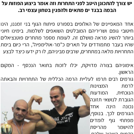
יש צורך להתכונן היטב לפני התחרות וזה אומר ביצוע הפוזות על
הבמה בבגד ים מתאים ולהפגין בטחון עצמי רב.
אחד המאפיינים של האלופים בספורט פיתוח הגוף בני זמננו, הינו
חיטובי גופם ושריריהם המובלטים השואפים לשלמות. בימינו חיוני
ביותר להשיג מראה מושלם זה. לעומת מספר מתחרים פוטנציאלים
שהיו בעבר מתמודדים על תארים כ"מר-אולימפיה", הרי כיום בימת
התחרויות מלאה במתחרים, שרבים מביניהם, לו רק ידעו כיצד לבצע
‏אימוניהם בצורה מדויקת, יכלו לזכות בתואר הנכסף - המקום
הראשון.
‏גורמים רבים תרמו לעליית הרמה הכללית של
התחרויות והבאתה
לרמת המצוינות
הנוכחית. המודעות
הגוברת לנושאי תזונה
נכונה הינה אחד
הגורמים לכך. בנוסף,
מפתחי גוף לומדים
להישמר מהריסת
רקמות השריר שלהם,