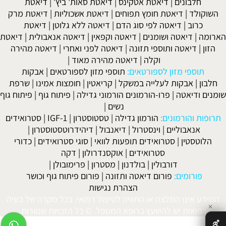
חלבונים
|
דיאטת אטקינס
|
דיאטת סאות' ביץ'
|
דיאטת
השוקולד
|
דיאטת חומץ תפוחים
|
דיאטת אשכוליות
|
דיאטת מרק
כרוב
|
דיאטה לפי סוג הדם
|
דיאטה ללא גלוטן
|
דיאטת
הארומה
|
דיאטה ושומנים
|
דיאטה וקפאין
|
דיאטה אנאבולית
|
דיאטת
הזון
|
דיאטה ותוספי תזונה
|
דיאטה לפני ואחרי
|
דיאטה מהירה
וקלה
|
דיאטה מהירה מאוד
|
תוספי מזון לספורטאים:
תוספי מזון לספורטאים
|
אבקות
חלבון
|
אבקות לעלייה במשקל
|
קריאטין
|
חומצות אמינו
|
שרפת
שומנים ודיאטה
|
פרו-הורמונים הורמוני גדילה
|
פיתוח גוף
|
פיתוח גוף
נשים
|
תרופות והורמונים:
הורמון גדילה
|
טסטוסטרון
|
IGF-1
|
סטרואידים
אנאבוליים
|
וינסטרול
|
דיאנבול
|
דיהידרוטסטוסטרון
|
הלוטסטין
|
סטרואידים תופעות לוואי
|
סוגי סטרואידים
|
כדורי
סטרואידים
|
אוקסנדרולון
|
דקה
דורבולין
|
בולדנון
|
מסטרון
|
פרימובולן
|
פורומים:
פורום דיאטה ותזונה
|
פורום פיתוח גוף וכושר
הצהרת נגישות
המידע אינו המלצה או התוויה לטיפול רפואי. בכל מקרה של בעיה
✕
רפואית יש להיוועץ ברופא המטפל. © כל הזכויות שמורות.