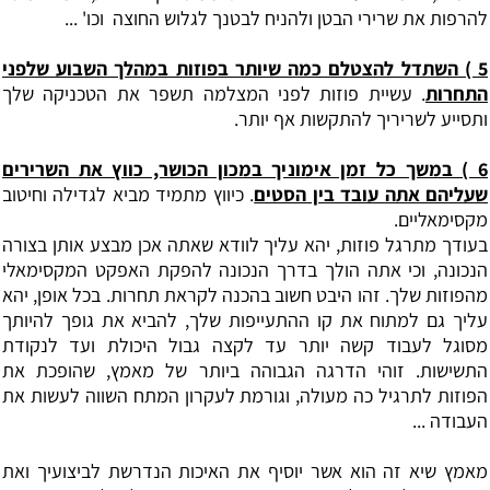
להרפות את שרירי הבטן ולהניח לבטנך לגלוש החוצה וכו' ...
5 ‏) השתדל להצטלם כמה שיותר בפוזות במהלך השבוע שלפני
התחרות
. עשיית פוזות לפני המצלמה תשפר את הטכניקה שלך
ותסייע לשריריך להתקשות אף יותר.
6 ‏) במשך כל זמן אימוניך במכון הכושר, כווץ את השרירים
שעליהם אתה עובד בין הסטים
. כיווץ מתמיד מביא לגדילה וחיטוב
מקסימאליים.
‏בעודך מתרגל פוזות, יהא עליך לוודא שאתה אכן מבצע אותן בצורה
הנכונה, וכי אתה הולך בדרך הנכונה להפקת האפקט המקסימאלי
מהפוזות שלך. זהו היבט חשוב בהכנה לקראת תחרות. בכל אופן, יהא
עליך גם למתוח את קו ההתעייפות שלך, להביא את גופך להיותך
מסוגל לעבוד קשה יותר עד לקצה גבול היכולת ועד לנקודת
התשישות. זוהי הדרגה הגבוהה ביותר של מאמץ, שהופכת את
הפוזות לתרגיל כה מעולה, וגורמת לעקרון המתח השווה לעשות את
העבודה ...
מאמץ שיא זה הוא אשר יוסיף את האיכות הנדרשת לביצועיך ואת