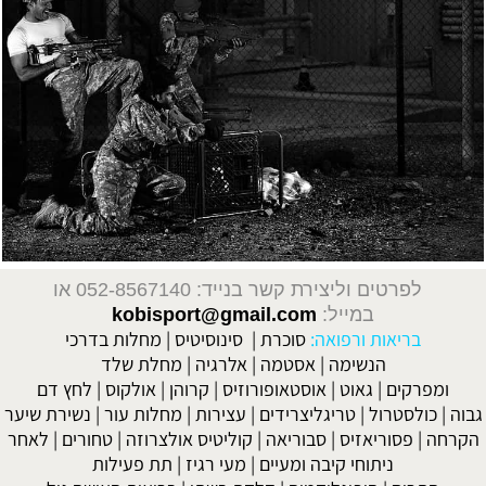
לפרטים וליצירת קשר בנייד: 052-8567140
או
במייל:
kobisport@gmail.com
בריאות ורפואה:
סוכרת
|
סינוסיטיס
|
מחלות בדרכי
הנשימה
|
אסטמה
|
אלרגיה
|
מחלת שלד
ומפרקים
|
גאוט
|
אוסטאופורוזיס
|
קרוהן
|
אולקוס
|
לחץ דם
גבוה
|
כולסטרול
|
טריגליצרידים
|
עצירות
|
מחלות עור
|
נשירת שיער
הקרחה
|
פסוריאזיס
|
סבוריאה
|
קוליטיס אולצרוזה
|
טחורים
|
לאחר
ניתוחי קיבה ומעיים
| מעי רגיז |
תת פעילות