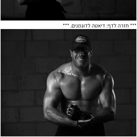
*** חזרה לדף:
דיאטה לדוגמנים
. ***