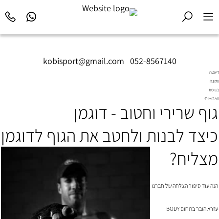
kobisport@gmail.com
|
052-8567140
דיאטה
ותזונה
בשיטת
Diet2All:
גוף שרירי וחטוב - דוגמן
המדע
שמאחורי
הגוף
כיצד לבנות ולחטב את הגוף לדוגמן
המושלם.
מצליח?
הנה עוד סיפור הצלחה של חברנו
עזרא הובר בתחום BODY