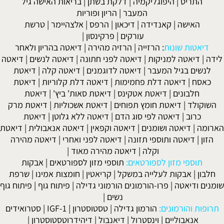
התריס
|
היפוגליקמיה
|
דלקת בשתן
|
בריאות האישה גיל
המעבר
|
הריון ופוריות
האישה
|
קאנדידה
|
דיכאון
|
הרפס
|
אלצהיימר
|
טרשת
עורקים
|
פרקינסון
|
דיאטות שונות
:
הרזייה
|
הרזיה מהירה
|
דיאטה בהריון ולאחר
לידה
|
דיאטה למניקות
|
דיאטה לפני חתונה
|
דיאטה לנשים
|
דיאטה
לנשים בגיל המעבר
|
דיאטה לדוגמנים
|
דיאטה קלה
|
דיאטת
כאסח
|
דיאטה דלת פחמימות
|
דיאטה דלת קלוריות
|
דיאטת
חלבונים
|
דיאטת אטקינס
|
דיאטת סאות' ביץ'
|
דיאטת
השוקולד
|
דיאטת חומץ תפוחים
|
דיאטת אשכוליות
|
דיאטת מרק
כרוב
|
דיאטה לפי סוג הדם
|
דיאטה ללא גלוטן
|
דיאטת
הארומה
|
דיאטה ושומנים
|
דיאטה וקפאין
|
דיאטה אנאבולית
|
דיאטת
הזון
|
דיאטה ותוספי תזונה
|
דיאטה לפני ואחרי
|
דיאטה מהירה
וקלה
|
דיאטה מהירה מאוד
|
תוספי מזון לספורטאים:
תוספי מזון לספורטאים
|
אבקות
חלבון
|
אבקות לעלייה במשקל
|
קריאטין
|
חומצות אמינו
|
שרפת
שומנים ודיאטה
|
פרו-הורמונים הורמוני גדילה
|
פיתוח גוף
|
פיתוח גוף
נשים
|
תרופות והורמונים:
הורמון גדילה
|
טסטוסטרון
|
IGF-1
|
סטרואידים
אנאבוליים
|
וינסטרול
|
דיאנבול
|
דיהידרוטסטוסטרון
|