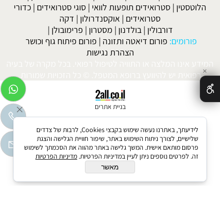
הלוטסטין
|
סטרואידים תופעות לוואי
|
סוגי סטרואידים
|
כדורי
סטרואידים
|
אוקסנדרולון
|
דקה
דורבולין
|
בולדנון
|
מסטרון
|
פרימובולן
|
פורומים:
פורום דיאטה ותזונה
|
פורום פיתוח גוף וכושר
הצהרת נגישות
המידע אינו המלצה או התוויה לטיפול רפואי. בכל מקרה של בעיה
✕
רפואית יש להיוועץ ברופא המטפל. © כל הזכויות שמורות.
בניית אתרים
לידיעתך, באתרנו נעשה שימוש בקבצי Cookies, לרבות של צדדים
שלישיים, לצורך ניתוח השימוש באתר, שיפור חוויית הגלישה והצגת
פרסום מותאם אישית. המשך גלישה באתר מהווה את הסכמתך לשימוש
זה. לפרטים נוספים ניתן לעיין במדיניות הפרטיות.
מדיניות הפרטיות
מאשר