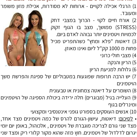
1) הרגלי אכילה לקויים - ארוחות לא מסודרות, אכילת מזון משומר
ומעובד.
2) אורח חיים לקוי - הכרוך במצבי דחק
(STRESS) ממושך, מצב בו הגוף זקוק
לכמויות ויטמינים יותר גבוהה לאדם ביום.
3)
דיאטות
"פלא ומחץ" כשהתפריט מכיל
פחות מ 1000 קק"ל ליום ואינו מאוזן.
4) מצבי חולי כרוני
5) הריון והנקה
6) גלולות למניעת הריון
7) יש הרבה תרופות שפוגעות במטבוליזם של ספיגת והפרשת משך
הויטמינים
8) השומרים על דיאטה צמחונית או טבעונית
9) העלייה בגיל (מבוגרים) חלה ירידה ביכולת הספיגה של הויטמינים
ומינרלים בגוף
10) אנשים העוסקים בספורט גופני אינטנסיבי ומקצועי
•
לסיכום
: דיאטות,
עישון
-הגורם להרס של כמה ויטמינים מצד אחד,
מצד שני גורם לצריכה מוגברת של ויטמינים , אלכוהול, באופן יום יומי
יגרום לדלדול של ויטמינים. חוץ מזה שהוא מקור קלורי ריק ומצד שני