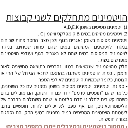
הויטמינים מתחלקים לשני קבוצות
1) ויטמינים מסיסים בשומן A,D,E.K
2) ויטמינים מסיסים במים B קומפלקס וויטמין C .
ויטמינים
מסיסים בשומן נאגרים בגוף ולכן מצבי החסר פחות שכיחים
בניגוד לויטמינים המסיסים במים שהם פחות שכיחים. בניגוד
לויטמינים המסיסים במים שהם לא נאגרים בגוף ועודפי הויטמינים
מופרשים בשתן.
חלק מהויטמינים שנמצאים במזון נהרסים כתוצאה מחשיפה לאור
וחמצן . כמות הויטמינים משתנה בהתאם לתנאי הגידול של החי או
הצומח, כלומר שכמויות הויטמינים לא לפי הספר.
• ספיגת ויטמינים: ויטמינים מסיסים בשומן נספגים עם כל השומנים,
כלומר שהם "תופסים טרמפ" יחד עם ח' השומן, הם מובילים בדם
כשהם קשורים לחלבוני הדם פלזמה או שהם משתלבים בהרכב של
הליפופרוטאינים, הם אף פעם לא יכולים להיות חופשיים בדם.
לעומתם הויטמינים המסיסים במים נספגים במעי הדק, הם נספגים
בצורה חופשית.
• מחסור בויטמינים ובמינרלים ייתכן במספר מצבים: