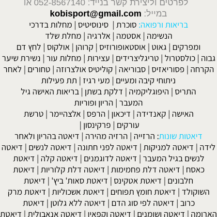
לפרטים וליצירת קשר בנייד: 052-8567140
או
במייל:
kobisport@gmail.com
בריאות ורפואה:
סוכרת
|
סינוסיטיס
|
מחלות בדרכי
הנשימה
|
אסטמה
|
אלרגיה
|
מחלת שלד
ומפרקים
|
גאוט
|
אוסטאופורוזיס
|
קרוהן
|
אולקוס
|
לחץ דם
גבוה
|
כולסטרול
|
טריגליצרידים
|
עצירות
|
מחלות עור
|
נשירת שיער
הקרחה
|
פסוריאזיס
|
סבוריאה
|
קוליטיס אולצרוזה
|
טחורים
|
לאחר
ניתוחי קיבה ומעיים
| מעי רגיז |
תת פעילות
התריס
|
היפוגליקמיה
|
דלקת בשתן
|
בריאות האישה גיל
המעבר
|
הריון ופוריות
האישה
|
קאנדידה
|
דיכאון
|
הרפס
|
אלצהיימר
|
טרשת
עורקים
|
פרקינסון
|
דיאטות שונות
:
הרזייה
|
הרזיה מהירה
|
דיאטה בהריון ולאחר
לידה
|
דיאטה למניקות
|
דיאטה לפני חתונה
|
דיאטה לנשים
|
דיאטה
לנשים בגיל המעבר
|
דיאטה לדוגמנים
|
דיאטה קלה
|
דיאטת
כאסח
|
דיאטה דלת פחמימות
|
דיאטה דלת קלוריות
|
דיאטת
חלבונים
|
דיאטת אטקינס
|
דיאטת סאות' ביץ'
|
דיאטת
השוקולד
|
דיאטת חומץ תפוחים
|
דיאטת אשכוליות
|
דיאטת מרק
כרוב
|
דיאטה לפי סוג הדם
|
דיאטה ללא גלוטן
|
דיאטת
הארומה
|
דיאטה ושומנים
|
דיאטה וקפאין
|
דיאטה אנאבולית
|
דיאטת