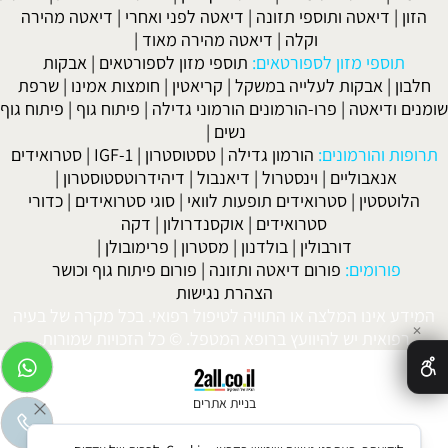
הזון
|
דיאטה ותוספי תזונה
|
דיאטה לפני ואחרי
|
דיאטה מהירה
וקלה
|
דיאטה מהירה מאוד
|
תוספי מזון לספורטאים:
תוספי מזון לספורטאים
|
אבקות
חלבון
|
אבקות לעלייה במשקל
|
קריאטין
|
חומצות אמינו
|
שרפת
שומנים ודיאטה
|
פרו-הורמונים הורמוני גדילה
|
פיתוח גוף
|
פיתוח גוף
נשים
|
תרופות והורמונים:
הורמון גדילה
|
טסטוסטרון
|
IGF-1
|
סטרואידים
אנאבוליים
|
וינסטרול
|
דיאנבול
|
דיהידרוטסטוסטרון
|
הלוטסטין
|
סטרואידים תופעות לוואי
|
סוגי סטרואידים
|
כדורי
סטרואידים
|
אוקסנדרולון
|
דקה
דורבולין
|
בולדנון
|
מסטרון
|
פרימובולן
|
פורומים:
פורום דיאטה ותזונה
|
פורום פיתוח גוף וכושר
הצהרת נגישות
המידע אינו המלצה או התוויה לטיפול רפואי. בכל מקרה של בעיה
✕
רפואית יש להיוועץ ברופא המטפל. © כל הזכויות שמורות.
בניית אתרים