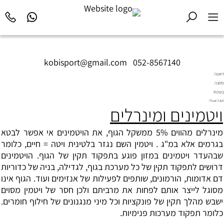
kobisport@gmail.com
|
052-8567140
דיאטה
ותזונה
בשיטת
Diet2All:
ויטמינים ומינרלים
המדע
שמאחורי
הגוף
מינרלים מהווים 5% ממשקל הגוף, את הויטמינים אי אפשר לבטא
המושלם.
בגרמים אלא במ"ג . ויטמין השם נגזר בלטינית ויטה = חיים, כלומר
שבהעדר ויטמינים במזון פוגע בתפקוד תקין של הגוף. הויטמינים
דרושים לתפקוד תקין של כל מערכת בגוף, לגדילה, בניה של כדוריות
דם אדומות, הורמונים, שותפים לפעילות של אנזימים ועוד. הגוף אינו
מסוגל לייצר אותם לפחות את מרביתם ולכן חסר של ויטמין מסוים
ישבש מהלך תקין של פונקציות וכל מיני מנגנונים של חילוף חומרים.
כלומר תפקוד מערכות פנימיות.