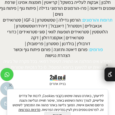
חלבון
|
אבקות לעלייה במשקל
|
קריאטין
|
חומצות אמינו
|
שרפת
שומנים ודיאטה
|
פרו-הורמונים הורמוני גדילה
|
פיתוח גוף
|
פיתוח גוף
נשים
|
תרופות והורמונים:
הורמון גדילה
|
טסטוסטרון
|
IGF-1
|
סטרואידים
אנאבוליים
|
וינסטרול
|
דיאנבול
|
דיהידרוטסטוסטרון
|
הלוטסטין
|
סטרואידים תופעות לוואי
|
סוגי סטרואידים
|
כדורי
סטרואידים
|
אוקסנדרולון
|
דקה
דורבולין
|
בולדנון
|
מסטרון
|
פרימובולן
|
פורומים:
פורום דיאטה ותזונה
|
פורום פיתוח גוף וכושר
הצהרת נגישות
המידע אינו המלצה או התוויה לטיפול רפואי. בכל מקרה של בעיה
✕
רפואית יש להיוועץ ברופא המטפל. © כל הזכויות שמורות.
בניית אתרים
לידיעתך, באתרנו נעשה שימוש בקבצי Cookies, לרבות של צדדים
שלישיים, לצורך ניתוח השימוש באתר, שיפור חוויית הגלישה והצגת
פרסום מותאם אישית. המשך גלישה באתר מהווה את הסכמתך לשימוש
זה. לפרטים נוספים ניתן לעיין במדיניות הפרטיות.
מדיניות הפרטיות