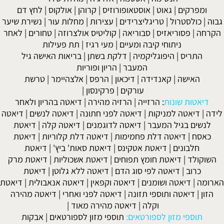
ומפרקים
|
גאוט
|
אוסטאופורוזיס
|
קרוהן
|
אולקוס
|
לחץ דם
גבוה
|
כולסטרול
|
טריגליצרידים
|
עצירות
|
מחלות עור
|
נשירת שיער
הקרחה
|
פסוריאזיס
|
סבוריאה
|
קוליטיס אולצרוזה
|
טחורים
|
לאחר
ניתוחי קיבה ומעיים
| מעי רגיז |
תת פעילות
התריס
|
היפוגליקמיה
|
דלקת בשתן
|
בריאות האישה גיל
המעבר
|
הריון ופוריות
האישה
|
קאנדידה
|
דיכאון
|
הרפס
|
אלצהיימר
|
טרשת
עורקים
|
פרקינסון
|
דיאטות שונות
:
הרזייה
|
הרזיה מהירה
|
דיאטה בהריון ולאחר
לידה
|
דיאטה למניקות
|
דיאטה לפני חתונה
|
דיאטה לנשים
|
דיאטה
לנשים בגיל המעבר
|
דיאטה לדוגמנים
|
דיאטה קלה
|
דיאטת
כאסח
|
דיאטה דלת פחמימות
|
דיאטה דלת קלוריות
|
דיאטת
חלבונים
|
דיאטת אטקינס
|
דיאטת סאות' ביץ'
|
דיאטת
השוקולד
|
דיאטת חומץ תפוחים
|
דיאטת אשכוליות
|
דיאטת מרק
כרוב
|
דיאטה לפי סוג הדם
|
דיאטה ללא גלוטן
|
דיאטת
הארומה
|
דיאטה ושומנים
|
דיאטה וקפאין
|
דיאטה אנאבולית
|
דיאטת
הזון
|
דיאטה ותוספי תזונה
|
דיאטה לפני ואחרי
|
דיאטה מהירה
וקלה
|
דיאטה מהירה מאוד
|
תוספי מזון לספורטאים:
תוספי מזון לספורטאים
|
אבקות