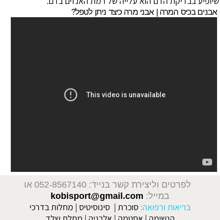
שיופיע בבדיקת הדם הוא עלייה של רמת האנזים בדם.
אבנים בכיס המרה | אבני מרה כיצד ניתן לטפל?
לפרטים וליצירת קשר בנייד: 052-8567140
או
במייל:
kobisport@gmail.com
בריאות ורפואה:
סוכרת
|
סינוסיטיס
|
מחלות בדרכי
הנשימה
|
אסטמה
|
אלרגיה
|
מחלת שלד