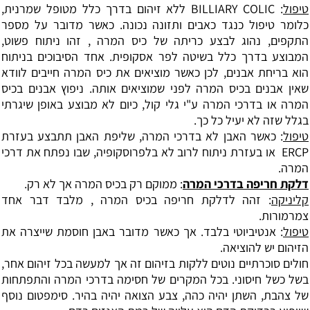
טיפול
: BILLIARY COLIC ללא זיהום בדרך כלל מטופל שמרנית,
כלומר טיפול כנגד כאבים ותזונה נכונה. כאשר מדובר על מספר
התקפים, נהוג לבצע כריתה של כיס המרה , זהו ניתוח פשוט,
המבוצע בדרך כלל בשיטה לפר אסקופית. אחד הסיבוכים בניתוח
הוא בריחת אבנים, לכן כאשר מוציאים את כיס המרה חייבים לוודא
שאין אבנים בכיס המרה לפני שמוציאים אותה. ניפוץ אבנים בכיס
המרה או בדרכי המרה ע"י גלי קול, כיום לא מבוצע באופן שיגרתי
בגלל שזה לא יעיל כל כך.
טיפול
: כאשר האבן לא בדרכי המרה, שליפת האבן תתבצע בעזרת
ERCP או בעזרת ניתוח לרוב לא בלפרוסקופיה, שבו נפתח את דרכי
המרה.
דלקת חריפה בדרכי המרה
: ממוקם רק בכיס המרה אך לא רק.
קליניקה
: זהה לדלקת חריפה בכיס המרה , מלבד דבר אחד
צמרמורות.
טיפול
: אנטיביוטי בלבד. אך כאשר מדובר באבן חוסמת שייצרה את
הזיהום יש להוציאה.
חולים סוכרתיים נוטים ללקות בזיהום זה אך למעשה בכל זיהום אחר,
בשל כשל חיסוני. בכל המקרים של חסימה בדרכי המרה והתפתחות
של צהבת, השתן יהיה כהה, צבע הצואה יהיה בהיר. סימפטום נוסף