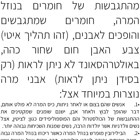
מהתגבשות של חומרים בנוזל
המרה, חומרים שמתגבשים
והופכים לאבנים, (זהו תהליך איטי)
צבע האבן חום שחור כהה,
באולטרהסאונד לא ניתן לראות (רק
בסידן ניתן לראות) אבני מרה
נוצרות במיוחד אצל:
•1. אנשים שהם בצום או לאחר ניתוח, כיס המרה לא פולט אותם,
דבר שהופך לבוץ ולאחר אבן, ישנם שומנים שמקטינים את
ההתגבשות של הכולסטרול והם הפוספוליפידים כגון: לציטין, אצל
נשים וולדניות אשר יולדות הרבה, נשים שמנות השכיחות גבוהה יותר.
•2. הבילירובין מופרש בנוזל המרה כאשר ריכוזו בנוזל המרה גבוה