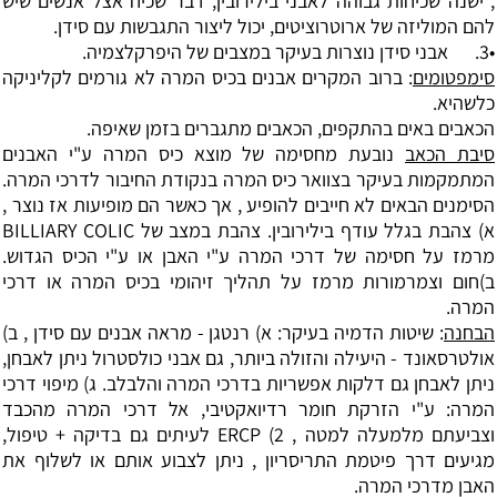
, ישנה שכיחות גבוהה לאבני בילירובין, דבר שכיח אצל אנשים שיש
להם המוליזה של ארוטרוציטים, יכול ליצור התגבשות עם סידן.
•3. אבני סידן נוצרות בעיקר במצבים של היפרקלצמיה.
סימפטומים
: ברוב המקרים אבנים בכיס המרה לא גורמים לקליניקה
כלשהיא.
הכאבים באים בהתקפים, הכאבים מתגברים בזמן שאיפה.
סיבת הכאב
נובעת מחסימה של מוצא כיס המרה ע"י האבנים
המתמקמות בעיקר בצוואר כיס המרה בנקודת החיבור לדרכי המרה.
הסימנים הבאים לא חייבים להופיע , אך כאשר הם מופיעות אז נוצר ,
א) צהבת בגלל עודף בילירובין. צהבת במצב של BILLIARY COLIC
מרמז על חסימה של דרכי המרה ע"י האבן או ע"י הכיס הגדוש.
ב)חום וצמרמורות מרמז על תהליך זיהומי בכיס המרה או דרכי
המרה.
הבחנה
: שיטות הדמיה בעיקר: א) רנטגן - מראה אבנים עם סידן , ב)
אולטרסאונד - היעילה והזולה ביותר, גם אבני כולסטרול ניתן לאבחן,
ניתן לאבחן גם דלקות אפשריות בדרכי המרה והלבלב. ג) מיפוי דרכי
המרה: ע"י הזרקת חומר רדיואקטיבי, אל דרכי המרה מהכבד
וצביעתם מלמעלה למטה , 2) ERCP לעיתים גם בדיקה + טיפול,
מגיעים דרך פיטמת התריסריון , ניתן לצבוע אותם או לשלוף את
האבן מדרכי המרה.