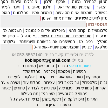
המזון לבחירה נכונה
|
אבקת חלבון
|
מינרלים ופיתוח הגוף
והכושר
|
קראטין מונוהידראט
|
חלבון מי-גבינה
|
גיינר לעליה
במשקל
|
חומצות אמינו מסועפות
|
חומצות אמינו ומחלבונים
|
תוספי
מזון לחיטוב השרירים והורדת אחוזי השומן
|
תוספי מזון
פלבונואידים וקרום התא
|
ביופלבונואידים פיגנוגנול
|
השלמות מזון
טבעיות
|
סוגי שמנים וסוגי חומצות השומן
|
אומגה 3 – מינון יומי
מומלץ
|
רכיבי מזון המשפרים את בריאותם וחיוניותם?
|
גלוקוזמין
סולפאט
|
לציטין
|
חומצת שומן חיונית–אומגה-3
|
לפרטים וליצירת קשר בנייד: 052-8567140
או
במייל:
kobisport@gmail.com
בריאות ורפואה:
סוכרת
|
סינוסיטיס
|
מחלות בדרכי
הנשימה
|
אסטמה
|
אלרגיה
|
מחלת שלד
ומפרקים
|
גאוט
|
אוסטאופורוזיס
|
קרוהן
|
אולקוס
|
לחץ דם
גבוה
|
כולסטרול
|
טריגליצרידים
|
עצירות
|
מחלות עור
|
נשירת שיער
הקרחה
|
פסוריאזיס
|
סבוריאה
|
קוליטיס אולצרוזה
|
טחורים
|
לאחר
ניתוחי קיבה ומעיים
| מעי רגיז |
תת פעילות
התריס
|
היפוגליקמיה
|
דלקת בשתן
|
בריאות האישה גיל
המעבר
|
הריון ופוריות