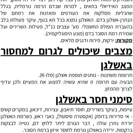
המצב האידיאלי בתאים , למרות שבדם הרמה נורמלית, בגלל
שהכליות מסלקות את העודפים ומאזנות את רמתם של
הנתרן-אשלגן בדם. האשלגן נמצא בכל תא בגוף, עיקר פעולתו בלב
בהעברת הפולס החשמלי. מע' עצבים כנ"ל, פעילות השרירים ועל
שמירת רמת הסוכר בדם (מונע היפוגליקמיה).
מקורות
:
ירקות, פירות ודגנים מלאים.
מצבים שיכולים לגרום למחסור
באשלגן
תרופות משתנות - נותנים תוספת אשלגן (סלו-Kׂ).
הבעיה עם תרופה זו שהיא עשויה לפצוע את המעיים ולכן עדיף
לצרוך מהמזון.
סימני חסר באשלגן
עייפות, בעיקר בשרירים, חוסר תיאבון, עצירות, דיכאון, במקרים קשים
- אי סדירות בדופק (אקסטרה סיסטול), כאבי ראש, כשרמת האשלגן
יורדת נתרן עולה , דבר הגורם ליתר ללחץ דם, נטייה לבצקות
ברקמות. ירידה באשלגן גורמת לחוסר איזון ברמת הסוכר.