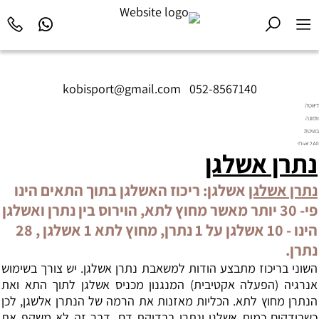
kobisport@gmail.com
|
052-8567140
דיאטה
ותזונה
בשיטת
Diet2All:
נתרן אשלגן
המדע
שמאחורי
הגוף
נתרן אשלגן
אשלגן: ריכוז האשלגן בתוך התאים הינו
המושלם.
פי- 30 יותר מאשר מחוץ לתא, הוירוס בין נתרן ואשלגן
הינו - 10 אשלגן על 1 נתרן, מחוץ לתא 1 אשלגן , 28
נתרן.
השוני בריכוז מתבצע הודות למשאבת נתרן אשלגן. יש צורך בשימוש
אנרגיה (הפעלה אקטיבית) המנגנון מכניס אשלגן לתוך התא ואת
הנתרן מחוץ לתא. הכליות מאזנות את הרמה של הנתרן אלשגן, לכן
כשבודקים כמות אשלגן ונתרן בבדיקת דם, דבר זה לא משקף את