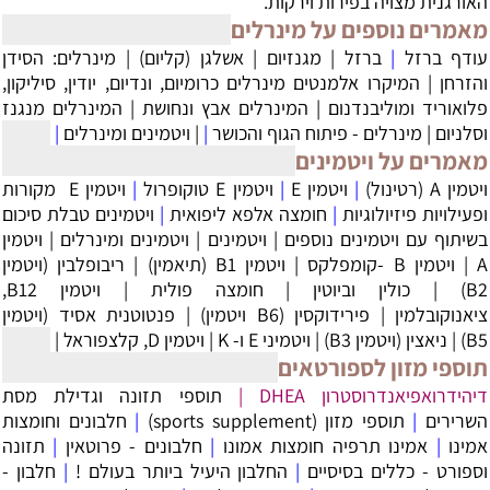
האורגנית מצויה בפירות וירקות.
מאמרים נוספים על מינרלים
עודף ברזל
|
ברזל
|
מגנזיום
|
אשלגן (קליום)
|
מינרלים: הסידן
והזרחן
|
המיקרו אלמנטים מינרלים כרומיום, ונדיום, יודין, סיליקון,
פלואוריד ומוליבנדנום
|
המינרלים אבץ ונחושת
|
המינרלים מנגנז
וסלניום
|
מינרלים - פיתוח הגוף והכושר
|
|
ויטמינים ומינרלים
|
מאמרים על ויטמינים
ויטמין A (רטינול)
|
ויטמין E
|
ויטמין E טוקופרול
|
‏ויטמין E מקורות
ופעילויות פיזיולוגיות
|
חומצה אלפא ליפואית
|
ויטמינים טבלת סיכום
בשיתוף עם ויטמינים נוספים
|
ויטמינים
|
ויטמינים ומינרלים
|
ויטמין
A
|
ויטמין B -קומפלקס
|
ויטמין B1 (תיאמין)
|
ריבופלבין (ויטמין
B2)
|
כולין וביוטין
|
חומצה פולית
|
ויטמין B12,
ציאנוקובלמין
|
פירידוקסין (B6 ויטמין)
|
פנטוטנית אסיד (ויטמין
B5)
|
ניאצין (ויטמין B3)
|
ויטמיני E ו- K
|
ויטמין D, קלצפוראל
|
תוספי מזון לספורטאים
דיהידרואפיאנדרוסטרון DHEA
|
תוספי תזונה וגדילת מסת
השרירים
|
תוספי מזון (sports supplement)
|
חלבונים וחומצות
אמינו
|
אמינו תרפיה חומצות אמונו
|
חלבונים - פרוטאין
|
תזונה
וספורט - כללים בסיסיים
|
החלבון היעיל ביותר בעולם !
|
חלבון -