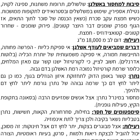
סיבות למחסור באשלגן
: שלשולים, תרופות משתנות, ספיגה לקויה,
נטילת אספירין, שימוש במשלשלים ובסטרואידים לתקופות ממושכות.
כשיש חמצת עקב סכרת (כשאין הכנסה של סוכר לתוך התאים, אז
הגוף מפרק שומנים דבר היוצר קטונים). פירוק שומנים - שחרור
קטונים- קטואצידוזיס - חמצת.
רעילות
: דום לב מ 18,000 מ"ג
דברים שמביאים לעודף אשלגן
: אי ספיקת כליות - הפרשה פחותה,
התייבשות חמורה, אי ספיקה משמעותית של יותרת הכליה (בלוטות
אדרנלים). חשוב לציין, כי לקורטיזול ישנו קשר עם מאזן המלחים,
כלומר שרמת קורטיזול נמוכה רמת האשלגן בדם גבוה.
נתרן
: קשור באופן הדוק לתחזוקת איזון הנוזלים בגוף, כמו כן גם
ליתר לחץ דם כך שרמה גבוהה של נתרן גורמת ליתר לחץ דם
ולהיפך.
מחסור במינרל נתרן: אצל אנשים שמזיעים הרבה (בסאונה בתקופת
הקיץ, פעילות גופנית).
סימפטומים של חסר
:
בחילות, סחרחורות, הקאות, תשישות, נתרן
בטבליות נשאר בקיבה ולכן צריך לתת אינפוזיה.
רעילות
:
אצל מבוגרים בצקות, יתר לחץ דם אצל תינוקות: זה מסוכן,
יכול להוביל לבצקת ריאות ולמוות , סרטן, בעיות ראומטיות, הצורה