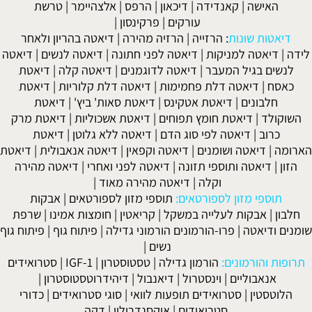
האישה
|
קאנדידה
|
דיכאון
|
הרפס
|
אלצהיימר
|
טרשת
עורקים
|
פרקינסון
|
דיאטות שונות
:
הרזייה
|
הרזיה מהירה
|
דיאטה בהריון ולאחר
לידה
|
דיאטה למניקות
|
דיאטה לפני חתונה
|
דיאטה לנשים
|
דיאטה
לנשים בגיל המעבר
|
דיאטה לדוגמנים
|
דיאטה קלה
|
דיאטת
כאסח
|
דיאטה דלת פחמימות
|
דיאטה דלת קלוריות
|
דיאטת
חלבונים
|
דיאטת אטקינס
|
דיאטת סאות' ביץ'
|
דיאטת
השוקולד
|
דיאטת חומץ תפוחים
|
דיאטת אשכוליות
|
דיאטת מרק
כרוב
|
דיאטה לפי סוג הדם
|
דיאטה ללא גלוטן
|
דיאטת
הארומה
|
דיאטה ושומנים
|
דיאטה וקפאין
|
דיאטה אנאבולית
|
דיאטת
הזון
|
דיאטה ותוספי תזונה
|
דיאטה לפני ואחרי
|
דיאטה מהירה
וקלה
|
דיאטה מהירה מאוד
|
תוספי מזון לספורטאים:
תוספי מזון לספורטאים
|
אבקות
חלבון
|
אבקות לעלייה במשקל
|
קריאטין
|
חומצות אמינו
|
שרפת
שומנים ודיאטה
|
פרו-הורמונים הורמוני גדילה
|
פיתוח גוף
|
פיתוח גוף
נשים
|
תרופות והורמונים:
הורמון גדילה
|
טסטוסטרון
|
IGF-1
|
סטרואידים
אנאבוליים
|
וינסטרול
|
דיאנבול
|
דיהידרוטסטוסטרון
|
הלוטסטין
|
סטרואידים תופעות לוואי
|
סוגי סטרואידים
|
כדורי
סטרואידים
|
אוקסנדרולון
|
דקה