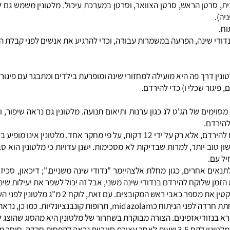
טן הראש, סרטן הצוואר, וסרטן במערכת עיכול. מלטונין משמש גם לחלק
שינה, הפרעה במשמרות עבודה, וכדי להרגיע את אנשים לפני קבלת הרדמ
ן דרך פה היא מועילה למחזורי שינה ומופרעת בילדים ומתבגר עם פיגור ש
 שכלי ו) כדי להירדם.
ים של הג'ט לג כגון ערנות ותיאום תנועה. מלטונין גם נראה שיפור, ובמ
ם.
בעיות שינה (אינסומניה). מלטונין נראה כי תוכל לקצר את משך הזמן שלוקח להירדם, אלא רק
יותר, למרות שבדיקות לא מסכימות. ישנן עדויות כי מלטונין הוא סביר
.
ם אחרים, כגון מחלת אלצהיימר "נדודי שינה משניים."; דיכאון, סכיזו
לוקח להירדם בנדודי שינה משני, אבל זה יכול לשפר את יעילות שינה.