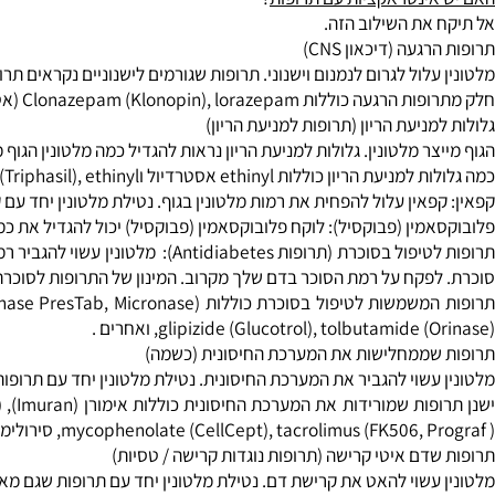
בוה
: מלטונין יכול להעלות את לחץ דם אצל אנשים הנוטלים תרופות מס
מלטונין עשוי להגביר רמת סוכר בדם אצל אנשים עם סוכרת. לפקח על רמ
לטונין יכול לגרום לתסמינים של דיכאון יותר גרוע.
 השימוש במלטונין עלולה להגדיל את הסיכון להתקפים.
ינטראקציות עם תרופות
?
את השילוב הזה.
עה (דיכאון CNS)
לול לגרום לנמנום וישנוני. תרופות שגורמים לישנוניים נקראים תרופות ה
Clonazepam (Klonopin (אטיבן), phenobarbital (Donnatal), Zolpidem (Ambien), ואחרים.
ניעת הריון (תרופות למניעת הריון)
ר מלטונין. גלולות למניעת הריון נראות להגדיל כמה מלטונין הגוף מייצר. 
רדיול וlevonorgestrel (Triphasil), ethinyl אסטרדיול וnorethindrone (Ortho-Novum 1/35, Ortho-Novum 7/7/7), ואחרים.
אין עלול להפחית את רמות מלטונין בגוף. נטילת מלטונין יחד עם קפאין
ין (פבוקסיל): לוקח פלובוקסאמין (פבוקסיל) יכול להגדיל את כמות המל
תרופות לטיפול בסוכרת (תרופות iabetes
פקח על רמת הסוכר בדם שלך מקרוב. המינון של התרופות לסוכרת שלך א
glipizide (Glucotrol), tolbutamid), ואחרים .
ממחלישות את המערכת החיסונית (כשמה)