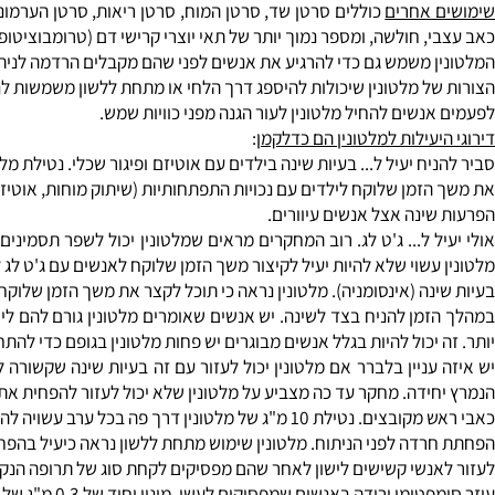
, אפילפסיה, כגורם המסייע לאנטי אייג'ינג, לגיל מעבר, ולפיקוח על ילודה.
אחרים
כוללים סרטן שד, סרטן המוח, סרטן ריאות, סרטן הערמונית, סר
 חולשה, ומספר נמוך יותר של תאי יוצרי קרישי דם (טרומבוציטופניה).
 משמש גם כדי להרגיע את אנשים לפני שהם מקבלים הרדמה לניתוח.
ל מלטונין שיכולות להיספג דרך הלחי או מתחת ללשון משמשות לנדודי 
נשים להחיל מלטונין לעור הגנה מפני כוויות שמש.
עילות למלטונין הם כדלקמן
:
ח יעיל ל... בעיות שינה בילדים עם אוטיזם ופיגור שכלי. נטילת מלטוני
מן שלוקח לילדים עם נכויות התפתחותיות (שיתוק מוחות, אוטיזם, פיגור
ינה אצל אנשים עיוורים.
 ל... ג'ט לג. רוב המחקרים מראים שמלטונין יכול לשפר תסמינים מסוימ
עשוי שלא להיות יעיל לקיצור משך הזמן שלוקח לאנשים עם ג'ט לג להירד
מן להניח בצד לשינה. יש אנשים שאומרים מלטונין גורם להם לישון טוב 
יכול להיות בגלל אנשים מבוגרים יש פחות מלטונין בגופם כדי להתחיל עם
עניין בלברר אם מלטונין יכול לעזור עם זה בעיות שינה שקשורה לתנאי
ידה. מחקר עד כה מצביע על מלטונין שלא יכול לעזור להפחית את הזמן ש