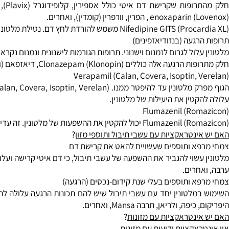
עשוי להגביר את המערכת החיסונית. נטילת מלטונין יחד עם תרופות שמו
mycophenolate (CellCept), tacrol ), סירולימוס (Rapamune), (Deltasone, Orasone), סטרואידים (prednisone סטרואידים), ואחרים.
דם איטי קרישה (תרופות נוגדות קרישה / טסיות)
עשוי להאט את קרישת דם. נטילת מלטונין יחד עם תרופות שגם מאטים קר
 , הפרין, וורפרין (קומדין), ואחרים.
שמש להורדת לחץ דם. נטילת מלטונין עשויה להקטין את האפקטיביות של GITS nifedipine להורדת לחץ דם.
רגעה (בנזודיאזפינים)
לול לגרום לנמנום וישנוני. תרופות הגורמות לישנונית ונמנום נקראות תר
לים Clonazepam (Klonopin), דיאזפאם (וליום), lorazepam (אטיבן), ואחרים.
Verapamil (Calan, Covera, Isoptin, 
טין את היעילות של מלטונין.
Flumazenil (Rom
ה עדיין לא ברור למה זה קורית אינטראקציה. לוקח flumazenil (Romazicon), יחד עם מלטונין יכול להקטין את היעילות של תוספי מלטונין.
ינטראקציות עם עשבי תיבול ותוספי מזו
ן?
א ותוספים שעשויים להאט את קרישת דם