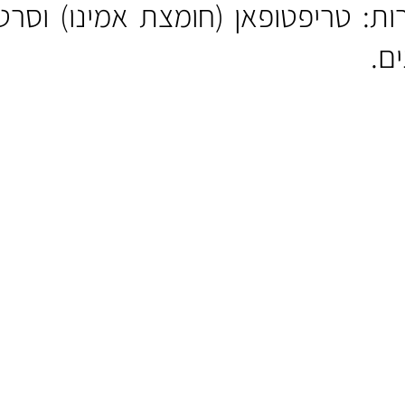
תת הרמה הקרוי גרעין סופרכיאזמטי, כלומר גרעין על- תצלובתי. תת הר
ריפטופאן (חומצת אמינו) וסרטונין 