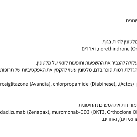
ית.
נין להיות בגוף.
לה להגביר את ההשפעות ותופעות לוואי של מלטונין.
ך יותר. על ידי הגדלת רמות סוכר בדם, מלטונין עשוי להקטין את האפקטיביות של תרופות
תרופות המשמשות לטיפול בסוכרת כוללות glimepiride (Amaryl), glyburide (DiaBeta, Glynase PresTab, Micronase), אינסולין, פיוגליטזון (Actos), rosiglitazone (Avandia), chlorpropamide (Diabinese),