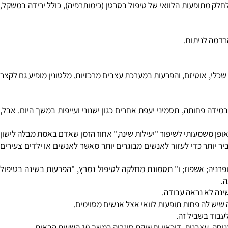
כמה אנשים משתמשים מלטונין למחלת אלצהיימר, צלצולים באוזניים, הדיכאון, תסמונת תשישות כרונית (CFS), פיברומיאלגיה, מיגרנות וכאבי ראש אחרים, תסמונת המעי הרגיש (IBS), איבוד מסת עצם (אוסטאופורוזיס),
 מתופעות הלוואי של טיפול בסרטן (כימותרפיה), כולל ירידה במשקל,
ה לניתוח.
כלי, אוטיזם, והפרעות במערכת עצבים מרכזיות. מלטונין מופיע גם לקצר
ידה פחותה, תסמיני יעפת אחרים כגון ישנוני ועייפות במשך היום. אבל,
 על ידי 12 דקות, על פי מחקר אחד. מלטונין אינו מופיע באופן משמעותי לשיפור "יעילות שינה," אחוז הזמן שאדם באמת מבלה לישון
 יותר כדי לעזור לאנשים מבוגרים יותר מאשר לאנשים או ילדים צעירים
פרניה; אשפוז; ו" תסמונת מחלקה לטיפול נמרץ, "הפרעות בשינה בטיפול