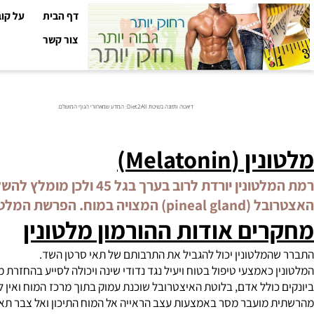
דף הבית
על קובי עזר
צור קשר
דיאטה ותזונה בשיטת Diet2All: המדע שמאחורי הגוף המושלם.
נין
(Melatonin)
ור קבוע בשעות היממה, ומשפיע על תהליכים רבים בגוף.
ים אודות ההורמון מלטונין
מלטונין יכול להגביל את התרבותם של תאי סרטן השד.
כאמצעי טיפול בטוח ויעיל נגד נדודי שינה ויכולה לסייע בהחזרת מחזור
כולל אדם, בלוטת האיצטרובל שוכנת עמוק בתוך מרכז המוח ואין לה גיש