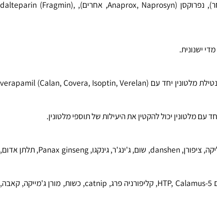
רידות את המערכת החיסונית.
 את המערכת החיסונית כוללות אימורן (Imuran), basiliximab (Simulect), ציקלוספורין (Neoral, Sandimmune), daclizumab (Zenapax), muromonab-CD3 (OKT3, Orthoclone OKT3),
חלק מהתרופות שקרישת דם איטי כולל אספירין, קלופידוגרל (Plavix), דיקלופנק (ולטארן, Cataflam, אחרים), איבופרופן (אדוויל, מוטרין ואחר), נפרוקסן (Anaprox, Naprosyn, אחרים), dalteparin (Fragmin),
 ישנונית.
הגוף מפרק מלטונין עד להיפטר ממנו. Verapamil (Calan, Covera, Isoptin, Verelan) יכול להגביר את מהירות הגוף מקבל להיפטר של מלטונין. נטילת מלטונין יחד עם verapamil (Calan, Covera, Isoptin, Verelan)