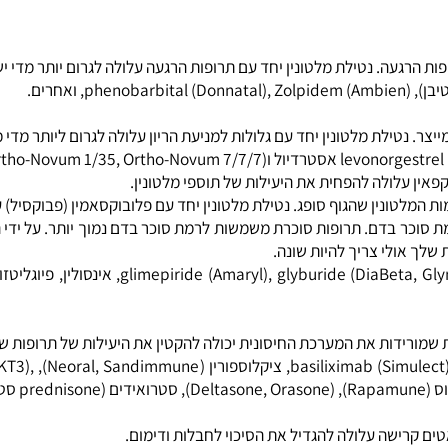
וימות לשליטה בלחץ דם. הימנע משימוש בו.
ת הסוכר בדם שלך בזהירות, אם יש לך סוכרת ולקחת מלטונין.
רגעה. נטילת מלטונין יחד עם תרופות הרגעה עלולה לגרום יותר מדי ישנונ
נטילת מלטונין יחד עם גלולות למניעת הריון עלולה לגרום ליותר מדי מלטו
 עלולה להפחית את היעילות של תוספי מלטונין.
טונין שהגוף סופג. נטילת מלטונין יחד עם פלובוקסאמין (פבוקסיל) עלו
Antid): מלטונין עשוי להגביר רמת סוכר בדם. תרופות סוכרת משמשות לרמת סוכר בדם נמו
ולי צריך להיות שונה.