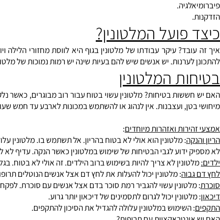
ות כרונית (CFS).
רוזיס.
רגיז (IBS).
ילודה.
לגיה.
פועל המלטונין?
ובד? עיקר עבודתו של מלטונין בגוף היא לווסת מחזורי הלילה ויום או 
ערנות. יש אנשים שיש להם בעיות שינה יש רמות נמוכות של מלטונין. הו
ות המלטונין
ששות בטיחות? מלטונין עשוי בטוח עבור רוב מבוגרים, כאשר נלקחו דרך 
טן, ועצבנות. אין לנהוג או להשתמש במכונות לארבע עד חמש שעות לאחר
ירות ואזהרות מיוחדים
:
קה
: מלטונין הוא אולי לא בטוח בהריון. אל תשתמש בו. מלטונין עלול גם לה
 ידוע לגבי הבטיחות של שימוש במלטונין כאשר הנקה. עדיף לא להשתמ
ונין לא צריך להיות בשימוש ברוב הילדים. זה אולי לא בטוח. בגלל הש