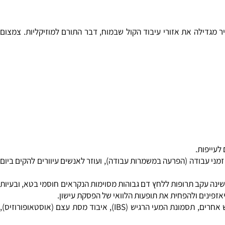
 מגדילה את אזורי עיבוד הקול שבמוח, דבר התורם למוזיקליות. צמצום
ייפות.
י עבודה (הפרעה במשמרות עבודה), ועוזר לאנשים עיוורים להקים ביום
לת להירדם (נדודי שינה); תסמונת שלב שינה מושהה (DSPs); נדודי שינה קשור בקשב, והיפראקטיביות (ADHD); נדודי שינה עקב תרופות ללחץ דם גבוהות מסוימות הנקראים חוסמי בטא, ובעיות
ינים ולהפחית את תופעות הלוואי של הפסקת עישון.