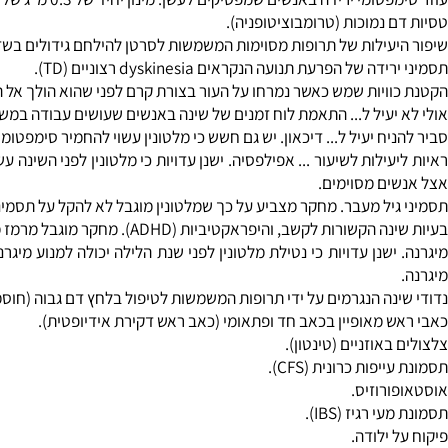
 בכל ערב עשויה להקטין את מספר כאבי ראש המקובצים. עם זאת, לוקח 2 מ"ג מלטונין לפני השינה לא נראה עבודה.
הניתוח. מלטונין שימוש מתחת ללשון נראה כיעיל בהפחתת חרדה לפני הניתוח כmidazolam, תרופות קונבנציונליות. כמו כן, נראה שיש לה פחו
נשי קשישים לישון לאחר שהם מפסיקים לקחת סוג של תרופה הנקרא בנזו
שמפסיקים לעשן. מינון יחיד של 0.3 מ"ג של מלטונין לקח 3.5 שעות לאחר עצירת סיגריות נראה להפחית חרדה, חוסר מנוחה, עצבנות, דיכאון ותשוקת סיגריה במשך 10 השעות הבאות.
 נמוכות (טרומבוציטופניה).
עילות של תרופות מסוימות המשמשות לסרטן להילחם גידולים בשד, ריאות,
של הפרעת תנועה הנקראים dyskinesia רצוניים (TD).
ויות שמש כאשר נמרחו על העור בצורת קרם לפני שהוא הולך אל השמש.
יעיל ל... התאמת לוח זמנים של שינה באנשים שעושים עבודה במשמרות.
ח יעיל ל... דיכאון. יש גם חשש כי מלטונין עשוי להחמיר סימפטומים אצ
עילות לשיעור ... אפילפסיה. ישנן עדויות כי מלטונין לפני השינה עש
ם מסוימים.
ר. מחקר מצביע על כך שמלטונין מוגבל לא להקל על תסמיני גיל מעבר. עם זאת, מלטונין בשילוב עם isoflavones סויה
ות (ADHD). מחקר מוגבל מרמז מלטונין עשוי לשפר את נדודי שינה בילדים עם ADHD שנוטלים חומרים ממריצים. אבל שיפור שינה אינה נראית ירידת סימפטומים של ADHD.
ישנן עדויות כי נטילת מלטונין לפני שנת הלילה יכולה למנוע מיגרנת 
נה הנגרמים על ידי תרופות המשמשות לטיפול בלחץ דם גבוה (חוסמי בטא
 מאופיין בכאב חד ופתאומי (כאב ראש דקירת אידיופטית).
אוזניים (טינטון).