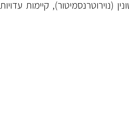
מה הוא מרכז המוח התיכון, המשמשת מעין שעון פנימי לגוף.
(נוירוטרנסמיטור), קיימות עדויות