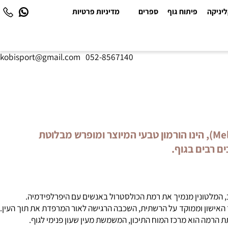
יקה
פיתוח גוף
ספרים
מדיניות פרטיות
kobisport@gmail.com
|
052-8567140
רמת המלטונין יורדת לרוב בערך בגל 45 ולכן מומלץ להשלים את החסר בהתאם, כמו: האסטרוגן. מלטונין (Melatonin), הינו הורמון טבעי המיוצר ומופרש מבלוטת
, המלטונין מנמיך את רמת הכולסטרול באנשים עם היפרלפידמיה.
האישון וממוקד על הרשתית, השכבה הרגישה לאור המרפדת את תוך העין.