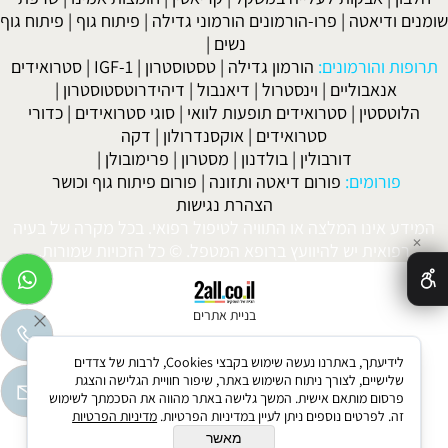
שומנים ודיאטה
|
פרו-הורמונים הורמוני גדילה
|
פיתוח גוף
|
פיתוח גוף
נשים
|
תרופות והורמונים:
הורמון גדילה
|
טסטוסטרון
|
IGF-1
|
סטרואידים
אנאבוליים
|
וינסטרול
|
דיאנבול
|
דיהידרוטסטוסטרון
|
הלוטסטין
|
סטרואידים תופעות לוואי
|
סוגי סטרואידים
|
כדורי
סטרואידים
|
אוקסנדרולון
|
דקה
דורבולין
|
בולדנון
|
מסטרון
|
פרימובולן
|
פורומים:
פורום דיאטה ותזונה
|
פורום פיתוח גוף וכושר
הצהרת נגישות
המידע אינו המלצה או התוויה לטיפול רפואי. בכל מקרה של בעיה
✕
רפואית יש להיוועץ ברופא המטפל. © כל הזכויות שמורות.
בניית אתרים
לידיעתך, באתרנו נעשה שימוש בקבצי Cookies, לרבות של צדדים
שלישיים, לצורך ניתוח השימוש באתר, שיפור חוויית הגלישה והצגת
פרסום מותאם אישית. המשך גלישה באתר מהווה את הסכמתך לשימוש
זה. לפרטים נוספים ניתן לעיין במדיניות הפרטיות.
מדיניות הפרטיות
מאשר