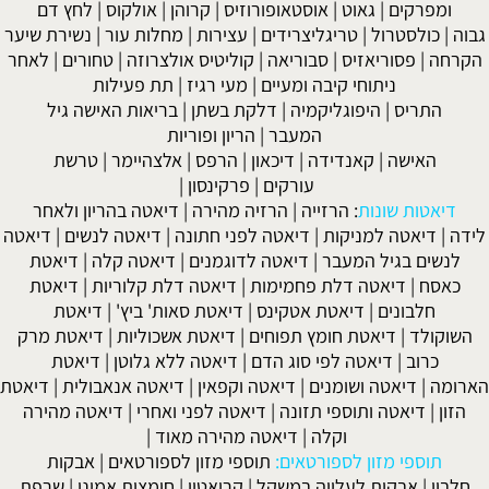
ומפרקים
|
גאוט
|
אוסטאופורוזיס
|
קרוהן
|
אולקוס
|
לחץ דם
גבוה
|
כולסטרול
|
טריגליצרידים
|
עצירות
|
מחלות עור
|
נשירת שיער
הקרחה
|
פסוריאזיס
|
סבוריאה
|
קוליטיס אולצרוזה
|
טחורים
|
לאחר
ניתוחי קיבה ומעיים
| מעי רגיז |
תת פעילות
התריס
|
היפוגליקמיה
|
דלקת בשתן
|
בריאות האישה גיל
המעבר
|
הריון ופוריות
האישה
|
קאנדידה
|
דיכאון
|
הרפס
|
אלצהיימר
|
טרשת
עורקים
|
פרקינסון
|
דיאטות שונות
:
הרזייה
|
הרזיה מהירה
|
דיאטה בהריון ולאחר
לידה
|
דיאטה למניקות
|
דיאטה לפני חתונה
|
דיאטה לנשים
|
דיאטה
לנשים בגיל המעבר
|
דיאטה לדוגמנים
|
דיאטה קלה
|
דיאטת
כאסח
|
דיאטה דלת פחמימות
|
דיאטה דלת קלוריות
|
דיאטת
חלבונים
|
דיאטת אטקינס
|
דיאטת סאות' ביץ'
|
דיאטת
השוקולד
|
דיאטת חומץ תפוחים
|
דיאטת אשכוליות
|
דיאטת מרק
כרוב
|
דיאטה לפי סוג הדם
|
דיאטה ללא גלוטן
|
דיאטת
הארומה
|
דיאטה ושומנים
|
דיאטה וקפאין
|
דיאטה אנאבולית
|
דיאטת
הזון
|
דיאטה ותוספי תזונה
|
דיאטה לפני ואחרי
|
דיאטה מהירה
וקלה
|
דיאטה מהירה מאוד
|
תוספי מזון לספורטאים:
תוספי מזון לספורטאים
|
אבקות
חלבון
|
אבקות לעלייה במשקל
|
קריאטין
|
חומצות אמינו
|
שרפת