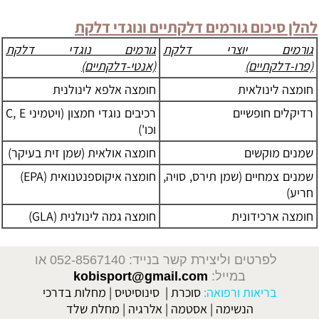
להלן סיכום גורמים דלקתיים ונוגדי דלקת
גורמים יוצרי דלקת
גורמים נוגדי דלקת
(פרו-דלקתיים)
(אנטי-דלקתיים)
חומצה לינולאית
חומצה אלפא לינולנית
רדיקלים חופשיים
רכיבים נוגדי חמצון (ויטמיני C, E
וכו')
שמנים מוקשים
חומצה אולאית (שמן זית בעיקר)
שמנים צמחיים (שמן תירס, סויה,
חומצה איקוספנטנואית (EPA)
חריע)
חומצה ארכידונית
חומצה גמה לינולנית (GLA)
לפרטים וליצירת קשר בנייד: 052-8567140
או
במייל:
kobisport@gmail.com
בריאות ורפואה:
סוכרת
|
סינוסיטיס
|
מחלות בדרכי
הנשימה
|
אסטמה
|
אלרגיה
|
מחלת שלד