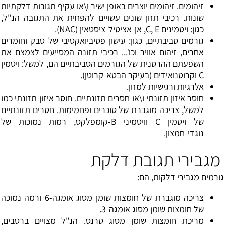
זיהומים. זיהומים יוצרים באופן ישיר ו\או עקיף תגובות דלקתיות
שונות. רכיבי תזון שונים עשויים להפחית את התגובה הנ"ל,
כגון: ויטמינים C, E, אן-אציטיל-ציסטאין (NAC).
גורמים סביבתיים, כגון: עישון פסיביואקטיבי של טבק וחומרים
אחרים, זיהום אוויר וכו'... רכיבי תזונה המסייעים לצמצם את
השפעתם ההרסנית של הגורמים הסביבתיים הם, למשל: ויטמין
C וקרוטנואידים (בעיקר הבטא-קרוטן).
אלרגיות ורגישיות למזון.
חוסר איזון תזונתי ו\או חסרים תזונתיים. חוסר איזון תזונתי כמו
למשל, צריכה מוגברת של סוכרים ופחמימות. חסרים תזונתיים
של ויטמין C וויטמיני B-קומפלקס, רמות נמוכות של
נוגדי-חמצון.
מגבירי תגובת דלקת
גורמים מגבירי דלקות,
הם:
צריכה מוגברת של חומצות שומן מסוג אומגה-6 ורמה נמוכה
של חומצות שומן מסוג אומגה-3.
מריכת חומצות שומן מסוג טרנס. הנ"ל מצויים ברטבים,