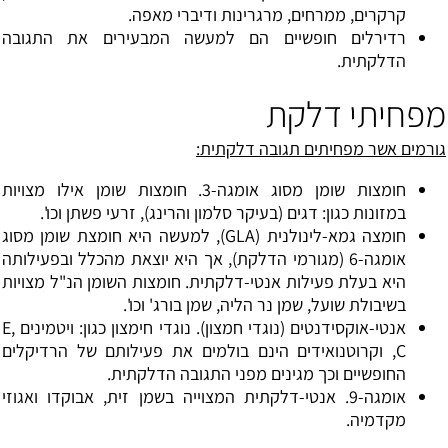
קרקרים, ממרחים, מרגרינות ודיברי מאפה.
רדירלים חופשיים הם למעשה המבעירים את התגובה
הדלקתית.
מפחיתי דלקת
גורמים אשר מפחיתים תגובה דלקתית:
חומצות שומן מסוג אומגה-3. חומצות שומן אילו מצויות
במזונות כגון: דגים (בעיקר סלמון והרינג), זרעי פשתן וכו'.
חומצה גמא-לינולנית (GLA), למעשה היא חומצת שומן מסוג
אומגה-6 (מגורמי הדלקת), אך היא יוצאת מהכלל ובפעילותה
היא בעלת פעילות אנטי-דלקתית. חומצות השומן הנ"ל מצויות
בשיבולת שועל, שמן נר הליה, שמן בורג' וכו'.
אנטי-אוקסידנטים (נוגדי חמצון). נוגדי חימצון כגון: ויטמינים E,
C, וקרוטנואידים הינם בולמים את פעילותם של הרדיקלים
החופשיים וכך מגינים מפני התגובה הדלקתית.
אומגה-9. אנטי-דלקתית המצוייה בשמן זית, אבוקדו ואגוזי
מקדמיה.