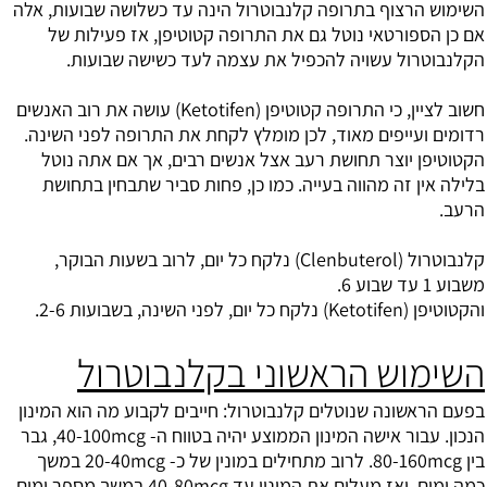
השימוש הרצוף בתרופה קלנבוטרול הינה עד כשלושה שבועות, אלה
אם כן הספורטאי נוטל גם את התרופה קטוטיפן, אז פעילות של
הקלנבוטרול עשויה להכפיל את עצמה לעד כשישה שבועות.
חשוב לציין, כי התרופה קטוטיפן (Ketotifen) עושה את רוב האנשים
רדומים ועייפים מאוד, לכן מומלץ לקחת את התרופה לפני השינה.
הקטוטיפן יוצר תחושת רעב אצל אנשים רבים, אך אם אתה נוטל
בלילה אין זה מהווה בעייה. כמו כן, פחות סביר שתבחין בתחושת
הרעב.
קלנבוטרול (Clenbuterol) נלקח כל יום, לרוב בשעות הבוקר,
משבוע 1 עד שבוע 6.
והקטוטיפן (Ketotifen) נלקח כל יום, לפני השינה, בשבועות 2-6.
השימוש הראשוני בקלנבוטרול
בפעם הראשונה שנוטלים קלנבוטרול: חייבים לקבוע מה הוא המינון
הנכון. עבור אישה המינון הממוצע יהיה בטווח ה- 40-100mcg, גבר
בין 80-160mcg. לרוב מתחילים במונין של כ- 20-40mcg במשך
כמה ימים, ואז מעלים את המינון עד 40-80mcg במשך מספר ימים.