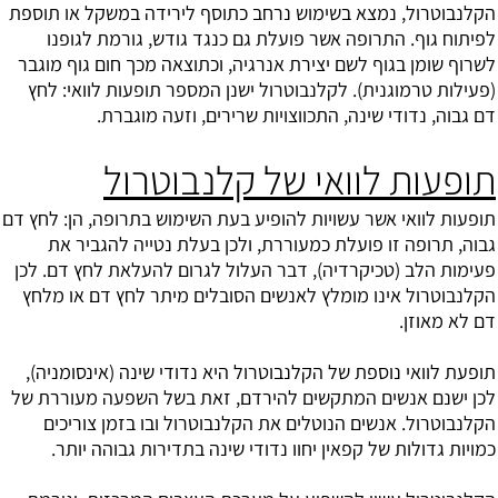
הקלנבוטרול, נמצא בשימוש נרחב כתוסף לירידה במשקל או תוספת
לפיתוח גוף. התרופה אשר פועלת גם כנגד גודש, גורמת לגופנו
לשרוף שומן בגוף לשם יצירת אנרגיה, וכתוצאה מכך חום גוף מוגבר
(פעילות טרמוגנית). לקלנבוטרול ישנן המספר תופעות לוואי: לחץ
דם גבוה, נדודי שינה, התכווצויות שרירים, וזעה מוגברת.
תופעות לוואי של קלנבוטרול
תופעות לוואי אשר עשויות להופיע בעת השימוש בתרופה, הן:
לחץ דם
גבוה
, תרופה זו פועלת כמעוררת, ולכן בעלת נטייה להגביר את
פעימות הלב (טכיקרדיה), דבר העלול לגרום להעלאת לחץ דם. לכן
הקלנבוטרול אינו מומלץ לאנשים הסובלים מיתר לחץ דם או מלחץ
דם לא מאוזן.
תופעת לוואי נוספת של הקלנבוטרול היא נדודי שינה (אינסומניה),
לכן ישנם אנשים המתקשים להירדם, זאת בשל השפעה מעוררת של
הקלנבוטרול. אנשים הנוטלים את הקלנבוטרול ובו בזמן צוריכים
כמויות גדולות של קפאין יחוו נדודי שינה בתדירות גבוהה יותר.