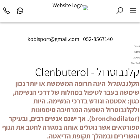
kobisport@gmail.com
|
052-8567140
דיאטה
ותזונה
בשיטת
Diet2All:
קלנבוטרול - Clenbuterol
המדע
שמאחורי
הגוף
ה
קלנבוטרול
הינה תרופה המשמשת או יותר נכון
המושלם.
שימשה בעבר לטיפול במחלות של דרכי הנשימה,
כגון: אסטמה וגודש בדרכי הנשימה. היות
ולקלנבוטרול השפעה המרחיבה סימפונות
(bronchodilator). אך ישנם אנשים רבים, ובעיקר
ספורטאים אשר נוטלים אותה במטרה לחטב את הגוף
והשרירים ובמהלך תקופת הדיאטה.