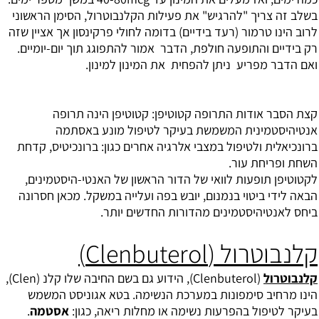
בשלב זה צריך "להרגיש" את פעילות הקלנבוטרול, הסימן הראשוני
לרוב הינו טרמור (רעד בידיים) בדומה לחולי פרקינסון אך אציין שזה
רק בידיים והתופעה חולפת, הדבר אמור להתפוגג תוך יום-יומיים.
ואם הדבר מפריע ניתן להפחית את המינון למינון.
קצת הסבר אודות התרופה קטוטיפן: קטוטיפן הינה תרופה
אנטיהיסטמינית המשמשת בעיקר לטיפול מונע באסתמה
ברונכיאלית ולטיפול במצבי אלרגיה אחרים כגון: ברונכיטיס, קדחת
השחת ופריחת עור.
לקטוטיפן תופעות לוואי של הדור הראשון של האנטי-היסטמינים,
הבאה לידי ביטוי בנמנום, יובש בפה ועלייה במשקל. מכאן חסרונה
ביחס לאנטיהיסטמינים מהדורות החדשים יותר.
קלנבוטרול (Clenbuterol)
קלנבוטרול
(Clenbuterol), הידוע גם בשם החיבה שלו קלנ (Clen),
הינו מרחיב סימפונות במערכת הנשימה. בטא אגוניסט המשמש
בעיקר לטיפול בהפרעות נשימה או מחלות ריאה, כגון:
אסטמה
.