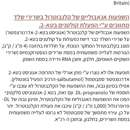
Britain)
השפעות אנאבוליים של קלנבוטרול בשרירי שלד
מתווכים ע"י הפעלת קולטנים בטא-2.
השפעות אנבוליים של קלנבוטרול (אגוניסט בטא-2-אדרנורצפטור)
על שרירי השלד כבר דיווח כפעולות על קולטנים בטא-2.
מוצג בקלנבוטרול המחקר הנוכחי, על חולדות בתזונה (4 מ"ג / ק"ג),
הגורמות לעלייה משמעותית במסת שרירים הגסטרוקנמיוס (שרירי
השוקיים-תאומים), חלבון, ותוכן RNA וירידה במסת השומן.
תופעות אלו לא נוצרו ע"י מתן אורלי של התרופה אגוניסט בטא-2
אדרנוצפטור סמבוטמול (salbutamol-הרכיב הפעיל בוונטולין).
אפילו במינון גבוה, ואת ההשפעות של הקלנבוטרול לא עוכבו ע"י
תוספת של DL-propranolo. עם זאת, בטא 2-אנטגוניסט סלקטיבי
הפכו את ההשפעות האנבוליות של הקלנבוטרול, ומינון גבוה של DL-
פרופרנולול (1,000 מ"ג / ק"ג) עיכבו את פעולת הקלנבוטרול. יתר
על כן, עירוי מתמשך של סמבוטמול לא גרומו לעלייה משמעותית
במסת השרירים, בחלבון, ובתוכן ה-רנ"א.