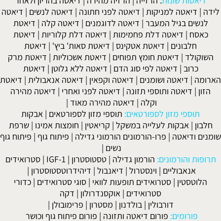
דיאטות שונות
:
הרזייה
|
הרזיה מהירה
|
דיאטה בהריון ולאחר
לידה
|
דיאטה למניקות
|
דיאטה לפני חתונה
|
דיאטה לנשים
|
דיאטה
לנשים בגיל המעבר
|
דיאטה לדוגמנים
|
דיאטה קלה
|
דיאטת
כאסח
|
דיאטה דלת פחמימות
|
דיאטה דלת קלוריות
|
דיאטת
חלבונים
|
דיאטת אטקינס
|
דיאטת סאות' ביץ'
|
דיאטת
השוקולד
|
דיאטת חומץ תפוחים
|
דיאטת אשכוליות
|
דיאטת מרק
כרוב
|
דיאטה לפי סוג הדם
|
דיאטה ללא גלוטן
|
דיאטת
הארומה
|
דיאטה ושומנים
|
דיאטה וקפאין
|
דיאטה אנאבולית
|
דיאטת
הזון
|
דיאטה ותוספי תזונה
|
דיאטה לפני ואחרי
|
דיאטה מהירה
וקלה
|
דיאטה מהירה מאוד
|
תוספי מזון לספורטאים:
תוספי מזון לספורטאים
|
אבקות
חלבון
|
אבקות לעלייה במשקל
|
קריאטין
|
חומצות אמינו
|
שרפת
שומנים ודיאטה
|
פרו-הורמונים הורמוני גדילה
|
פיתוח גוף
|
פיתוח גוף
נשים
|
תרופות והורמונים:
הורמון גדילה
|
טסטוסטרון
|
IGF-1
|
סטרואידים
אנאבוליים
|
וינסטרול
|
דיאנבול
|
דיהידרוטסטוסטרון
|
הלוטסטין
|
סטרואידים תופעות לוואי
|
סוגי סטרואידים
|
כדורי
סטרואידים
|
אוקסנדרולון
|
דקה
דורבולין
|
בולדנון
|
מסטרון
|
פרימובולן
|
פורומים:
פורום דיאטה ותזונה
|
פורום פיתוח גוף וכושר