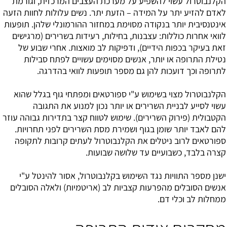
הקלנבוטרול עשוי להשפיע על מערכת העצבים המרכזית, וגורמת
לאדם להזיע יתר על המידה – הזעת יתר. נשים עלולות לחוות הזעה
אינטנסיבית יותר בנקודה מסוימת במחזור ההורמונלי שלהן. תופעות
לוואי אחרות כוללות: עצבנות, בחילות, רעידות בשרירים (מרגישים
זאת בעיקר בכפות הידיים), ודפיקות לב מואצות. אחרי שבוע של
נטילת התרופה או יותר, אנשים מסוימים עשויים לפתח סבילות
לתרופה וכך דועכות להן גם מספר תופעות לוואי בהדרגה.
הקלנבוטרול מצוי בשימוש ע"י ספורטאים ומפתחי גוף בגלל שהוא
עשוי לסייע לבניית השרירים או יותר נכון למנוע את התגובה
הקטבולית (פירוק השרירים). שימוש לטווח קצר בתדירות גבוהה עוזר
להם לאבד יותר שומן בגוף ושמירת מסת השרירים לפני תחרויות.
ספורטאים לרוב ניטלים את הקלנבוטרול לעתים קרובות לתקופה
קצרה בלבד, כשבועיים עד שלושה שבועות.
ישנן מספר התוויות נגד השימוש בקלנבוטרול, אסור להינטל ע"י
אנשים הסובלים מהפרעות קצביות לב (אריטמיות) ולאלה הסובלים
ממחלות לב וכלי דם.