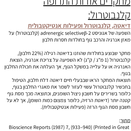
מחקרים אודות התרופה
קלנבוטרול:
דיאטה, קלנבוטרול ופעילות אנטיקטבולית
השפעה של אגוניסט 2-adrenergic selectiveβ (קלנבוטרול) על
מאזן אנרגיה והרכב גוף בחולדות חסרות חלבון
מחקר שבוצע בחולדות שהוזנו בדיאטה רגילה (22% חלבון),
קלנבוטרול (1 מ"ג / ק"ג) לא השפיעה על צריכת אנרגיה, הוצאת
האנרגיה או על עלייה במשקל הגוף, אך העלתה את תכולת החלבון
בגוף.
תוצאות המחקר הראו שבבעלי חיים דיאטה דלת חלבון, הטיפול
בתכשיר קלנבוטרול עשוי לעזור לשמר את מאגרי החלבון בגוף,
כלומר בשרירים על חשבון ניצול השומנים, וכתוצאה מכך מסת גוף
קטנה יותר (דיאטת הרזיה, כלומר צמצום כמות השומן), אך לא על
חשבון מסת הגוף הרזה (פעילות אנטיקטבולית).
מתוך
:
Bioscience Reports (1987) 7, (933–940) (Printed in Great