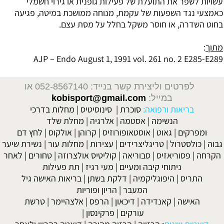
עשויות לשפר את התועלת של פעילות גופנית או גירוי חשמלי
כאמצעי נגד השפעות של עקמת, מנוחה ממושכת במיטה, פגיעה
בחוט השדרה, או חוסר משקל בחלל על מסת עצם.
מתוך
:
AJP – Endo August 1, 1991 vol. 261 no. 2 E285-E289
לפרטים וליצירת קשר בנייד: 052-8567140
או
במייל:
kobisport@gmail.com
בריאות ורפואה:
סוכרת
|
סינוסיטיס
|
מחלות בדרכי
הנשימה
|
אסטמה
|
אלרגיה
|
מחלת שלד
ומפרקים
|
גאוט
|
אוסטאופורוזיס
|
קרוהן
|
אולקוס
|
לחץ דם
גבוה
|
כולסטרול
|
טריגליצרידים
|
עצירות
|
מחלות עור
|
נשירת שיער
הקרחה
|
פסוריאזיס
|
סבוריאה
|
קוליטיס אולצרוזה
|
טחורים
|
לאחר
ניתוחי קיבה ומעיים
| מעי רגיז |
תת פעילות
התריס
|
היפוגליקמיה
|
דלקת בשתן
|
בריאות האישה גיל
המעבר
|
הריון ופוריות
האישה
|
קאנדידה
|
דיכאון
|
הרפס
|
אלצהיימר
|
טרשת
עורקים
|
פרקינסון
|