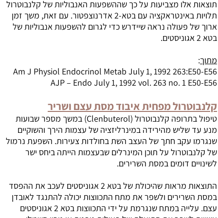
תוצאות אלו מצביעות על כך שההשפעות האנבוליות של קלנבוטרול
תלויות באינטראקציה עם בטא-2 אדרנוצפטור. עם זאת, משך זמן
ארוך של פעולה נראה שיידרש כדי לגרום להשפעות אנבוליות של
בטא 2 אגוניסטים.
מתוך
:
Am J Physiol Endocrinol Metab July 1, 1992 263:E50-E56
AJP – Endo July 1, 1992 vol. 263 no. 1 E50-E56
קלנבוטרול מפחית איבוד מסת עצם ושריר
טיפול בתרופה קלנבוטרול (Clenbuterol) במשך מספר שבועות
מנע עד שליש מהירידה במינרליזציה של עצמות הירך והשוקיים
שנגרמו עקב חתך של העצב השת בחולדות צעירות. השפעת נרמול
של קלנבוטרול על תוכן המינרלים שבעצמות הייתה ביחס ישר
לשינויים דומים במסת השרירים.
התוצאות מראות שהיכולת של בטא 2 אגוניסטים לעכב את ההפסד
במסת השרירים ולשפר את מתח התכווצות יכולה להתנגד לאובדן
עצם. עלייה במתח שנגרמת על ידי התכווצות בטא 2 אגוניסטים