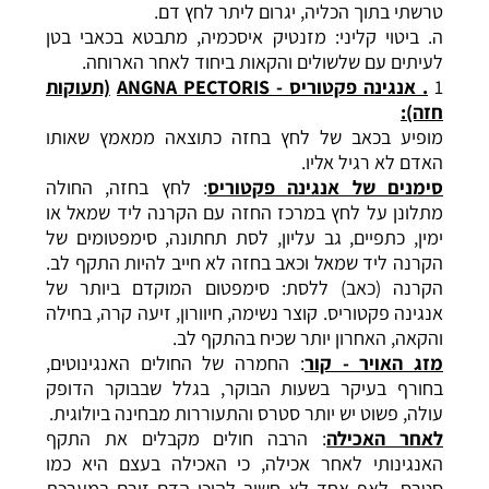
טרשתי בתוך הכליה, יגרום ליתר לחץ דם.
ה. ביטוי קליני: מזנטיק איסכמיה, מתבטא בכאבי בטן
לעיתים עם שלשולים והקאות ביחוד לאחר הארוחה.
1
. אנגינה פקטוריס -
ANGNA PECTORIS
(תעוקות
חזה):
מופיע בכאב של לחץ בחזה כתוצאה ממאמץ שאותו
האדם לא רגיל אליו.
סימנים של אנגינה פקטוריס
: לחץ בחזה, החולה
מתלונן על לחץ במרכז החזה עם הקרנה ליד שמאל או
ימין, כתפיים, גב עליון, לסת תחתונה, סימפטומים של
הקרנה ליד שמאל וכאב בחזה לא חייב להיות התקף לב.
הקרנה (כאב) ללסת: סימפטום המוקדם ביותר של
אנגינה פקטוריס. קוצר נשימה, חיוורון, זיעה קרה, בחילה
והקאה, האחרון יותר שכיח בהתקף לב.
מזג האויר - קור
: החמרה של החולים האנגינוטים,
בחורף בעיקר בשעות הבוקר, בגלל שבבוקר הדופק
עולה, פשוט יש יותר סטרס והתעוררות מבחינה ביולוגית.
לאחר האכילה
: הרבה חולים מקבלים את התקף
האנגינותי לאחר אכילה, כי האכילה בעצם היא כמו
סטרס
, לאף אחד לא חשוב להיכן הדם זורם במערכת