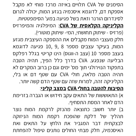
הסימנים של CVA תלויים באיזה מרכז מוחי לא מקבל
אספקת דם, לדוגמא איסכמיה בגזע המוח, יכולה לגרום
לסינדרום הורנר וזאת בשל פגיעה במע' הסימפטטיות.
הקליניקה הקלאסית של
CVA
: המיפלגיה והמיפרזיס
(פרזיס - שיתוק תחושתי, המי- שיתוק מוטורי).
חלק מעצבי המוח מקבלים את ההספקה העיצבית מגזע
המוח, בעיקר עצבים מספר 8 ,9 ,10 פגיעה לדוגמא
בעצב מספר 10 (עצב ה-ווגוס) הינו קריטי בגלל רפלקס
הבליעה שנפגע. CVA בדרך כלל הפיך, תהיה הטבה
בתפקוד הנוירולגי תוך מס' ימים וגם כן ברוב המקרים לא
תהיה הטבה מלאה, חולי CVA עם שטף דם או בלי,
הקליניקה זהה, למרות שזה עם שטף הדם קשה יותר.
הסיבות להטבה בחולי
CVA
במצב קליני
:
א) התאוששות של התאים עקב חידוש או הגברה בזרימת
הדם לאחר המסת התסחיף.
ב) יותר חשוב: כתוצאה מהנזק לרקמת המוח נוצר
תהליך של דלקת שהופכת רקמת המוח הניזוקה
לבצקתית דבר המגביר את הלחץ על התאים ואת
האיסכמיה, חלק מבתי החולים נותנים טיפול להפחתת