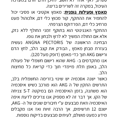
העיכול, במקרה זה לשרירים בריצה.
מאמץ ופעילות גופנית
: מאמץ אקטיבי או פסיבי יכול
להחמיר את ההתקף, קור מכווץ כלי דם, אלכוהול מעט
מרחיב כלי דם, הפרדוקס הצרפתי.
ההתקף האנגינוטי הוא בתוקף זמני החולף ללא נזק,
אלא אם החולה המשיך לא לרוץ ולבחון את גופו.
הבחינה הראשונה של ANGNA PECTORIS נעשית
בעזרת מבחן מאמץ , הבודק את קצב הלב, לחץ הדם
ורישום AKG תוך כדי מאמץ (דופק מעל 120).
אנו מתקדמים ב- AHG שהוא רישום חשמלי של פעולת
הלב, באופן תלת מיימדי תוך כדי קריאת כל מחיצות
הלב.
כאשר ישנה אסכמיה יש שינוי בזרימה החשמלית בלב,
התרשים התקין של ה AKG הוא מורכב כשיש איסכמיה
הוא משתנה, בזמן האיסכמיה הם במיקטה S-T צניחה
של הקו. אך דבר זה לא מספיק אנו צריכים לדעת איפה
האיסכמיה וזאת מבצעים ע"י חיבורים שונים של ה- AKG,
ישנם 12 תרשימים, אך הרבה זויות ואז אנו מקבלים
מידע כמעט מושלם, לעיתים מבצעים בדיקות נוספות.