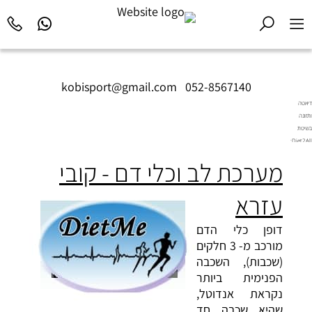
kobisport@gmail.com
|
052-8567140
דיאטה
ותזונה
בשיטת
Diet2All:
המדע
מערכת לב וכלי דם - קובי
שמאחורי
הגוף
המושלם.
עזרא
דופן כלי הדם
מורכב מ- 3 חלקים
(שכבות), השכבה
הפנימית ביותר
נקראת אנדוטל,
שהיא שכבה חד