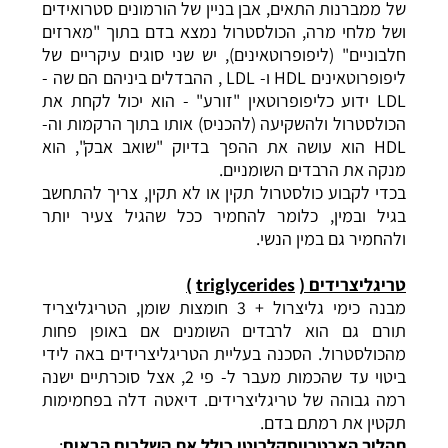
של ממברנות התאים, אבן בניין של
הורמונים סטרואידים
ושל מלחי מרה, הכולסטרול נמצא בדם בתוך "מארזים
חלבוניים" (ליפופרוטאינים), יש שני סוגים עיקריים של
ליפופרוטאינים HDL ו- LDL , ההבדלים ביניהם הם שה -
LDL ידוע כליפופרוטאין "זורע" - הוא יכול לקחת את
הכולסטרול ולהשקיעה (להכניס) אותו בתוך הרקמות וה-
HDL הוא עושה את ההפך בדיוק "שואב אבק", הוא
מנקה את הרבדים השומניים.
בכדי לקבוע כולסטרול תקין או לא תקין, צריך להתחשב
בגיל ובמין, כלומר להחמיר ככל שהגיל צעיר יותר
ולהחמיר גם במין הנשי.
טריגליצרידים (
triglycerides
)
מבנה כימי גליצרול + 3 חומצות שומן, הטריגליצריד
תורם גם הוא לרבדים השומנים אם באופן פחות
מהכולסטרול. הסכנה בעליית
הטריגליצרידים
באה לידי
ביטוי עד שהכמות מעבר ל- פי 2, אצל סוכרתיים ישנה
רמה גבוהה של טריגליצרידים. דיאטה דלה בפחמימות
תקטין את רמתם בדם.
תהליך הארטריוסקלרוטי כולל את השלבים הבאים
: