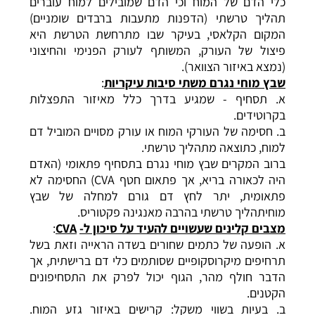
כלי הדם של המוח וכי הדם שמובילים למוח עוברים
תהליך טרשתי (הדפנות מתעבות ברבדים שומניים)
המקום הקלאסי, בעיקר שבו מתרחשת הטרשת היא
פיצול של העורק, המשותף לעורק הפנימי והחיצוני
(נמצא באיזור הצוואר).
שבץ מוחי נגרם משתי סיבות עיקריות
:
א. תסחיף - שמגיע בדרך כלל מאיזור התפצלות
בקרוטידים.
ב. חסימה של העורקי המוח או עורק מסויים המוביל דם
למוח, כתוצאה מתהליך טרשתי.
ברוב המקרים שבץ מוחי נגרם בתסחיף פתאומי (האדם
היה לכאורה בריא, אך פתאום חטף CVA) החסימה לא
פתאומית, יתר לחץ דם גורם למחלה של שבץ
מוחיתהליך טרשתי בהרבה מאנגינה פקטוריס.
מצבים קלינים שעשויים להעיד על סיכון ל-
CVA
:
א. הופעה של כתמים שחורים בשדה הראייה וזאת בשל
תרחיפים מיקרוסקופיים שסותמים כלי דם ברישתית, אך
הדבר חולף מהר, הגוף יכול לפרק את התסחיפונים
הקטנים.
ב. בעיות בשווי משקל: קרישים באיזור גזע המוח.