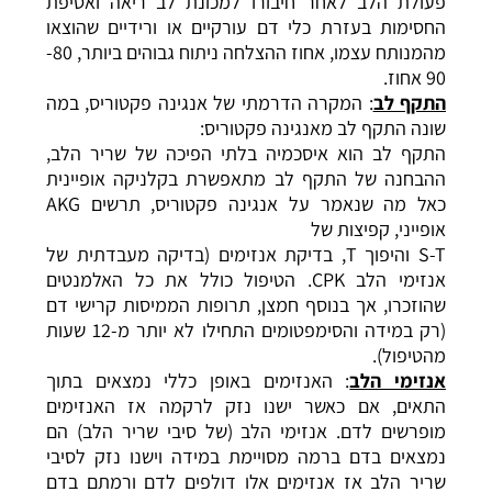
פעולת הלב לאחר חיבורו למכונת לב ריאה ואסיפת
החסימות בעזרת כלי דם עורקיים או ורידיים שהוצאו
מהמנותח עצמו, אחוז ההצלחה ניתוח גבוהים ביותר, 80-
90 אחוז.
התקף לב
: המקרה הדרמתי של אנגינה פקטוריס, במה
שונה התקף לב מאנגינה פקטוריס:
התקף לב הוא איסכמיה בלתי הפיכה של שריר הלב,
ההבחנה של התקף לב מתאפשרת בקלניקה אופיינית
כאל מה שנאמר על אנגינה פקטוריס, תרשים AKG
אופייני, קפיצות של
S-T והיפוך T, בדיקת אנזימים (בדיקה מעבדתית של
אנזימי הלב CPK. הטיפול כולל את כל האלמנטים
שהוזכרו, אך בנוסף חמצן, תרופות הממיסות קרישי דם
(רק במידה והסימפטומים התחילו לא יותר מ-12 שעות
מהטיפול).
אנזימי הלב
: האנזימים באופן כללי נמצאים בתוך
התאים, אם כאשר ישנו נזק לרקמה אז האנזימים
מופרשים לדם. אנזימי הלב (של סיבי שריר הלב) הם
נמצאים בדם ברמה מסויימת במידה וישנו נזק לסיבי
שריר הלב אז אנזימים אלו דולפים לדם ורמתם בדם