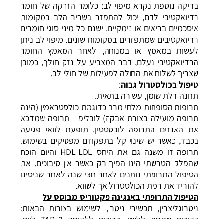
בדיקה נוספת נקרא מיפוי לב: כלומר הזרקה של חומר
רדיואקטיבי לדם, יכול להתפזר בשריר הלב במקומות
איסכמיים בריאים או נימקיים. ישנם כל מיני סוגי חומרים
רדיואקטיבים שמתפזרים במקומות שונים. מיפוי לב ניתן
לעשות במאמץ או במנוחה, לאחר המאמץ החומר
הרדיואקטיבי נעלם, דבר המצביע על נזק חולף, כמובן
שצריך לשלוח את החולה לפעילות של חולי לב.
טיפול בכולסטרול גבוה
:
תזונה דלת שומן, עשירה בתאית.
תרופות
הסופחות מלחי מרה כדוגמת כולסטראמין (הינה
תרופה מועילה בצורת אבקה) לובליפ - תרופה שמדכא
את האנזים התרופה לובסטטין. תופעת לוואי פגיעה
בכבד, כאשר יש שינוי קל בתפקודם מפסיקים בשימוש.
תרופה זו משנה גם את היחס HDL-LDL והיום הוכח
שהפלק הטרשתי הינו הפיך רק כאשר אין סיבוכים. את
הטיפול התרופתי נותנים לאחר חצי שנה לאחר שניסינו
להוריד את רמת הכולסטרול אך לשווא.
הטיפול התרופתי באנגינה פקטוריס מבוסס על
ניטרוגליצרין, תכשירי ניטרו, לשימוש בצורות הבאות: