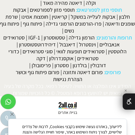
וקלה
|
דיאטה מהירה מאוד
|
תוספי מזון לספורטאים:
תוספי מזון לספורטאים
|
אבקות
חלבון
|
אבקות לעלייה במשקל
|
קריאטין
|
חומצות אמינו
|
שרפת
שומנים ודיאטה
|
פרו-הורמונים הורמוני גדילה
|
פיתוח גוף
|
פיתוח גוף
נשים
|
תרופות והורמונים:
הורמון גדילה
|
טסטוסטרון
|
IGF-1
|
סטרואידים
אנאבוליים
|
וינסטרול
|
דיאנבול
|
דיהידרוטסטוסטרון
|
הלוטסטין
|
סטרואידים תופעות לוואי
|
סוגי סטרואידים
|
כדורי
סטרואידים
|
אוקסנדרולון
|
דקה
דורבולין
|
בולדנון
|
מסטרון
|
פרימובולן
|
פורומים:
פורום דיאטה ותזונה
|
פורום פיתוח גוף וכושר
הצהרת נגישות
המידע אינו המלצה או התוויה לטיפול רפואי. בכל מקרה של בעיה
✕
רפואית יש להיוועץ ברופא המטפל. © כל הזכויות שמורות.
בניית אתרים
לידיעתך, באתרנו נעשה שימוש בקבצי Cookies, לרבות של צדדים
שלישיים, לצורך ניתוח השימוש באתר, שיפור חוויית הגלישה והצגת