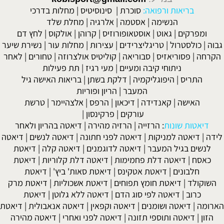
בריאות ורפואה:
סוכרת
|
סינוסיטיס
|
מחלות בדרכי
הנשימה
|
אסטמה
|
אלרגיה
|
מחלת שלד
ומפרקים
|
גאוט
|
אוסטאופורוזיס
|
קרוהן
|
אולקוס
|
לחץ דם
גבוה
|
כולסטרול
|
טריגליצרידים
|
עצירות
|
מחלות עור
|
נשירת שיער
הקרחה
|
פסוריאזיס
|
סבוריאה
|
קוליטיס אולצרוזה
|
טחורים
|
לאחר
ניתוחי קיבה ומעיים
| מעי רגיז |
תת פעילות
התריס
|
היפוגליקמיה
|
דלקת בשתן
|
בריאות האישה גיל
המעבר
|
הריון ופוריות
האישה
|
קאנדידה
|
דיכאון
|
הרפס
|
אלצהיימר
|
טרשת
עורקים
|
פרקינסון
|
דיאטות שונות
:
הרזייה
|
הרזיה מהירה
|
דיאטה בהריון ולאחר
לידה
|
דיאטה למניקות
|
דיאטה לפני חתונה
|
דיאטה לנשים
|
דיאטה
לנשים בגיל המעבר
|
דיאטה לדוגמנים
|
דיאטה קלה
|
דיאטת
כאסח
|
דיאטה דלת פחמימות
|
דיאטה דלת קלוריות
|
דיאטת
חלבונים
|
דיאטת אטקינס
|
דיאטת סאות' ביץ'
|
דיאטת
השוקולד
|
דיאטת חומץ תפוחים
|
דיאטת אשכוליות
|
דיאטת מרק
כרוב
|
דיאטה לפי סוג הדם
|
דיאטה ללא גלוטן
|
דיאטת
הארומה
|
דיאטה ושומנים
|
דיאטה וקפאין
|
דיאטה אנאבולית
|
דיאטת
הזון
|
דיאטה ותוספי תזונה
|
דיאטה לפני ואחרי
|
דיאטה מהירה