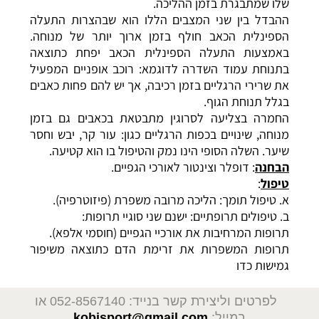
שלו שמתבגרת בזמן ההליכה.
ההבדל בין שני המצבים הללו הוא שבהצרות התעלה
הספינלית הכאב חולף בזמן ארוך יותר של מנוחה.
באמצעות התעלה הספינלית הכאב יפחת כתוצאה
בתנוחת עמוד השדרה לדוגמא: רוכב אופניים המפעיל
את שרירי הרגליים בזמן רכיבה, אך יש להם פחות כאבים
בגלל תנוחת הגוף.
החמרה בצליעה לסרוגין מתבטאת בכאבים גם בזמן
מנוחה, שינויים בכפות הרגליים כגון: עור קר, יבש וחסר
שיער. השלה הסופי הינו נמק והטיפול בו הוא קטיעה.
הבחנה
: דופלר וצינטור לאורכי הגפיים.
טיפול
:
א. טיפול תומך: הליכה מרובה משפרת (פיזוטרפיה).
ב. טיפולים תרופתיים: ישנם שני סוגיי תרופות:
תרופות המרחיבות את אורכיי הגפיים (חוסמי אלפא).
תרופות המשפרות את זרימת הדם כתוצאה משיפור
גמישות כדו
לפרטים וליצירת קשר בנייד: 052-8567140
או
במייל:
kobisport@gmail.com