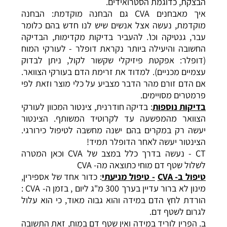
הבצקת, כדוגמת הסטרואידים.
איך מאבחנים CVA גם הבחנה מוקדמת: הבחנה
מוקדמת, נעשה אצל אנשים שיש לנו חדש בהם כלומר
עבר, גנטיקה וכו'. להעביר בדיקות מקדימות, הבדיקה
החשובה והיעילה ביותר נקראת דופלר - לעורקי המוח
(דופלר: אפקטת פיזיקלי שקשור לקול, ניתן לבדוק
עצמיים מכניים). למדוד את זרימת הדם בעורקי הצוואר.
אם הדם זורם מהר הדבר מצביע על כלי מוצר וזאת לפי
פרמטרים מסויימים.
בדיקות נוספות
: בדיקה חודרנית, צינטור המכוון לעורקי
הצוואר מהמפשעה עד לקרוטיד המשותף. הצינטור
יעשה רק במקרים בהם ישנה מחשבה לטיפול כירורגי.
הצינטור יעשה לאחר הדופלר תמיד!
CT - נעשה בדרך כלל במצב של CVA וכאן המטרה
לשלול שטף דם מוחי כתוצאה מה- CVA
טיפול ב-
CVA
- טיפול מניעתי
: כדור אחד של אספירין,
מינון לא ברור עדיין בערך 300 מ"ג ליום , בזמן ה- CVA :
הורדת לחץ הדם במידה והוא גבוה מאוד, כי הוא עלול
לגרום לשטף דם.
ב. הפרין לוריד במידה ואין שטף דם במוח, זאת התשובה