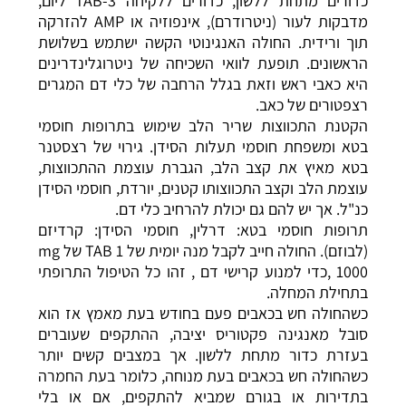
כדורים מתחת ללשון, כדורים ללקיחה 3-TAB ליום,
מדבקות לעור (ניטרודרם), אינפוזיה או AMP להזרקה
תוך ורידית. החולה האנגינוטי הקשה ישתמש בשלושת
הראשונים. תופעת לוואי השכיחה של ניטרוגלינדרינים
היא כאבי ראש וזאת בגלל הרחבה של כלי דם המגרים
רצפטורים של כאב.
הקטנת התכווצות שריר הלב שימוש בתרופות חוסמי
בטא ומשפחת חוסמי תעלות הסידן. גירוי של רצסטנר
בטא מאיץ את קצב הלב, הגברת עוצמת ההתכווצות,
עוצמת הלב וקצב התכווצותו קטנים, יורדת, חוסמי הסידן
כנ"ל. אך יש להם גם יכולת להרחיב כלי דם.
תרופות חוסמי בטא: דרלין, חוסמי הסידן: קרדיזם
(לבוזם). החולה חייב לקבל מנה יומית של 1 TAB של mg
1000 ,כדי למנוע קרישי דם , זהו כל הטיפול התרופתי
בתחילת המחלה.
כשהחולה חש בכאבים פעם בחודש בעת מאמץ אז הוא
סובל מאנגינה פקטוריס יציבה, ההתקפים שעוברים
בעזרת כדור מתחת ללשון. אך במצבים קשים יותר
כשהחולה חש בכאבים בעת מנוחה, כלומר בעת החמרה
בתדירות או בגורם שמביא להתקפים, אם או בלי