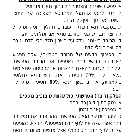
א. ספיגת שומנים והצטברותם בתוך תאי האנדוטל.
ב. נזק לתאי אנדוטל המתבטא בשפיכה של התוכן
השומני אל תוך דופן כלי הדם.
ג. במקביל תאי המדייה עוברים תהליך דומה ומתחיל
להיווצר רובד שומני המורכב מתאי אנדוטל וממדיה.
ד. הרובד השומני גדל על חשבון חלל כלי הדם וגורם
להיווצרות כלי הדם.
ה. הסיבוך הקשה של הרובד הטרשתי, עקב הפגיע
באנדוטל קרישי הדם נאספים אל הרובד הטרשתי
ועלולים לגרום להאצת ההצרות או לחסימה פתאומית
מלאה. עד 70% חסימה האדם חש בריא לחלוטין
בתיאוריה, אך בהמשך שכ- 80% חסימה מתחילה
הבעיה.
הפלק (רובד) הטרשתי יכול להוות סיבוכים נוספים
:
א. נמק בתוך דופן כלי הדם.
ב. מפרצת (אנוריזמה)
ג. הסטיידות של הפלק הטרשתי, הוא יאבד את גמישותו,
דבר אשר יעלה את
לחץ הדם
הסיסטולי ותו לא. כהופעת
עליית לחץ הדם הסיסטולי אצל אנשים מבוגרים וזאת