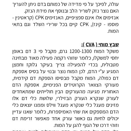
עולה, לפיכך על פי מדידה של כמותם בדם ניתן להעריך
האם נוצר נזק לשריר הלב ובנוסף את מידת הנזק.
אנזימים אלו אינם ספציפיים, האנזימים CPK (קראטינין -
פוספו - קינז), CPK קיים בכל שרירי השלד וגם בתאי
המוח.
שבץ מוחי (
CVA
):
משקל המוח 1200-1300 גרם, מקבל פי 3 דם באופן
יחסי למשקלו, כלומר שזוהי רקמה פעילה מאוד מבחינה
מטבולית, בכדי להפעילה צריך בעיקר גלוקז וחמצן
המגיע ע"י הדם, לכן המוח נוצר ובנוי על בסיס אספקת
דם כפולה, המוח מקבל מבסיסו הספקת דם קידמית,
מעורקי הצוואר הקרוטידים הפנימיים, אספקת הדם
האחורית מגיעה מהעורקים הבין חולייתים שמתאחדים
לעורק שנקרא העורק הבזילרי, שלושת כלי דם אלו
מזינים מעגל כלי שנקרא מעגל ווילס וממנו יוצאים כלי
הדם המספקים את שתי האמיספרות, כלומר שאנו עדיין
יכולים לחיות גם כאשר עורק אחד מאפשר זרימת דם
וזוהי דרכו של הגוף להגן על המוח.