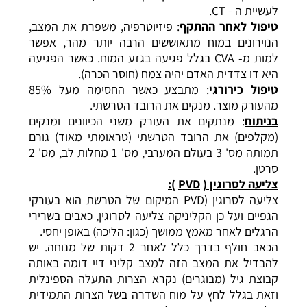
לעשיית ה - CT.
טיפול לאחר ההתקף
: פיזיוטרפיה, משפרת את המצב,
הנוירונים במוח מתאוששים הרבה יותר מהר, אפשר
למות מ- CVA בגלל פגיעה בגזע המוח. כאשר הפגיעה
היא דו צדדית האדם יהיה צמח (חוסר הכרה).
טיפול כירורגי
: מתבצע כאשר החסימה מעל 85%
מהעורק מוצר. מנקים את הרובד הטרשתי.
בניתוח
: מנתקים את העורק משני הכיוונים ומנקים
(מקלפים) את הרובד הטרשתי (טראומתי מאוד) גורם
תמותה מס' 3 בעולם המערבי, מס' 1 מחלות לב, מס' 2
סרטן.
צליעה לסרוגין (
PVD
):
צליעה לסרוגין (PVD המיקום של הטרשת הוא בעורקי
הגפיים ועל כן הקליניקה צליעה לסרוגין, כאבים בשרירי
הרגלים לאחר מאמץ ממושך (כגון: הליכה) באופן יחסי.
הכאב חולף בדרך כלל לאחר 2 דקות של מנוחה. יש
להבדיל את המצב הזה למצב קליני דיי דומה באותה
קבוצת גיל (מבוגרים) נקרא הצרות התעלה הספינלית
וזאת בגלל לחץ על מוח השדרה בשל הצרות התמידית