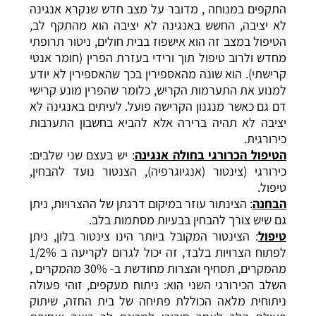
התקפים במנוחה , מדובר על מצב חדש שנקרא אנגינה
לא יציבה, החשש באנגינה לא יציבה הוא מהתקף לב,
הטיפול במצב זה הוא אישפוז בבית חולים, ניטור תרופתי
מחדש ולרוב טיפול תוך ורידי בעזרת הפרין (חומר אנטי
קרישתי). הוא שונה מהאספירין בכך שהאספירין לא יודע
למנוע את התערמות הקריש, כלומר שהפרין מונע קרישי
דם גם כאשר מנגנון הקרישה פועל. לעיתים באנגינה לא
יציבה לא תהיה ברירה אלא להביא בחשבון התערבות
כירורגית.
הטיפול הכרורגי בחולה אנגינה
: יש בעצם שני שלבים:
כירורגי (צינטור (אנגיוגרפיה), הצנטור נועד להבחין,
טיפול.
הבחנה
: הצינתור עוזר במיקום דרגתן של ההצרויות, ניתן
גם שיש צורך להבחין בבעיות מסתמות בלב.
טיפול
: הצינטור המקובל ביותר הינו צינטור בלון, ניתן
לפתוח הצרויות בלבד, זה יכול לגרום לקריעה ב 1/2%
מהמקרים, תסחיף והצרות מחודשת ב- 30% מהמקרים ,
השלב הכירורגי השני הוא: ניתוח מעקפים, זוהי פעולה
ניתוחית מלאה הכוללת פתיחה של בית החזה, שיתוק