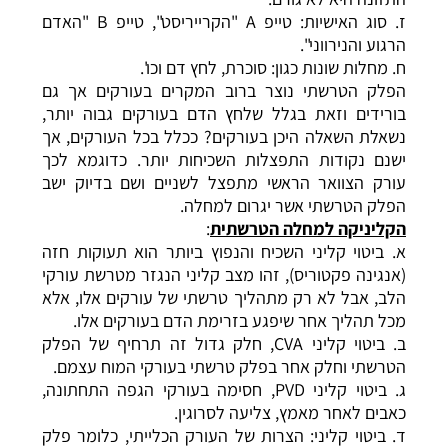
ז. סוג האישיות: טייפ A "הקרייריסט", טייפ B "האדם
הרגוע והנירווני".
ח. מחלות שונות כגון: סוכרת, לחץ דם וכו'.
הפלק הטרשתי נוצר ברוב המקרים בעורקים אך גם
בורידים וזאת בגלל שלחץ הדם בעורקים גבוה יותר,
נשאלת השאלה היכן בעורקים? ככלל בכל העורקים, אך
ישנם נקודות התפצלות השכיחות יותר. כדוגמא לכך
עורק הצוואר הראשי מתפצל לשניים ושם בדיוק ישב
הפלק הטרשתי אשר יגרום למחלה.
הקליניקה למחלה הטרשתית
:
א. ביטוי קליני השכיח והנפוץ ביותר הוא
תעוקות חזה
(אנגינה פקטוריס), זהו מצב קליני הנגזר מטרשת עורקי
הלב, אבל לא רק מתהליך טרשתי של עורקים אלו, אלא
מכל תהליך אחר שיפגע בזרימת הדם בעורקים אלו.
ב. ביטוי קליני
CVA
, חלק גדול זה תרחיף של הפלק
הטרשתי וחלק אחר בפלק טרשתי בעורקי המוח עצמם.
ג. ביטוי קליני PVD, חסימה בעורקי הגפה התחתונה,
כאבים לאחר מאמץ, צליעה לסרוגין.
ד. ביטוי קליני: הצרות של העורק הכלייתי, כלומר פלק