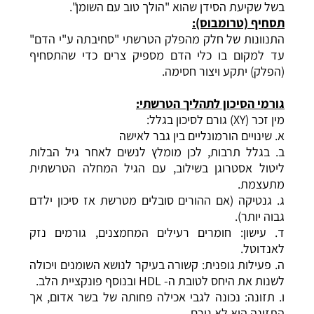
בשל שקיעת הסידן שהוא "הולך טוב עם השומן".
תסחיף (טרומבוס):
התנוונות של חלק מהפלק הטרשתי "סחיבתה ע"י הדם"
עד למקום בו כלי הדם מספיק צרים כדי שהתסחיף
(הפלק) יתקע ויצור חסימה.
גורמי הסיכון לתהליך הטרשתי:
מין זכר (XY) גורם לסיכון בגלל:
א. שינויים הורמונליים בין גבר לאישה
ב. בגלל תרבות, לכן מומלץ לנשים לאחר גיל הבלות
ליטול אסטרוגן בשילוב, עם הגיל המחלה הטרשתית
מתעצמת.
ג. גנטיקה (אם ההורים סובלים מטרשת אז סיכון ילדם
גבוה יותר).
ד. עישון: חומרים רעילים המחמצנים, גורמים נזק
לאנדוטל.
ה. פעילות גופנית: קשורה בעיקר לנושא השומנים ויכולה
לשנות את היחס לטובת ה- HDL ובנוסף פונקציית הלב.
ו. תזונה: נכונה לגבי אכילה פחותה של בשר אדום, אך
התזונה היא לא גורם.