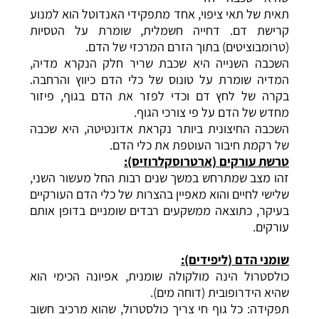
תאית של תאי ציפוי, אחד מתפקידי
האנדוטל
הוא למנוע
קרישת דם. דחייה חשמלית, שומרת על הטסיות
(טרומבוציטים) בתוך הזרם המרכזי של הדם.
השכבה השנייה היא שכבת שריר חלק הנקרא מדיה,
המדיה שומרת על טונוס של כלי הדם כיווץ והרחבה.
בקרה של לחץ דם וכדי לפזר את הדם בגוף, פיזור
מחדש של הדם על פי צורכי הגוף.
השכבה החיצונית ביותר נקראת אדונטיטה, היא שכבה
של רקמת חיבור העוטפת את כלי הדם.
טרשת עורקים (ארטרוסקלרוזיס):
זהו מצב שמתרחש במשך שנים רבות החל מעשור השני,
שלישי לחיים והוא מאפיין בהצרות של כלי הדם העורקיים
בעיקר, כתוצאה ממשקעים רבדים שומניים בדופן אותם
עורקים.
שומני הדם (ליפידים):
כולסטרול
הינה מולקולה שומנית, אפיונה הכימי הוא
שהיא הידרופובית (דוחה מים).
תפקידה: כל גוף חי צריך כולסטרול, שהוא מרכיב חשוב