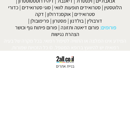
|
דיאנבול
|
דיהידרוטסטוסטרון
|
פעות לוואי
|
סוגי סטרואידים
|
כדורי
|
אוקסנדרולון
|
דקה
נון
|
מסטרון
|
פרימובולן
|
 ותזונה
|
פורום פיתוח גוף וכושר
הרת נגישות
יה לטיפול רפואי. בכל מקרה של בעיה
פא המטפל. © כל הזכויות שמורות.
בניית אתרים