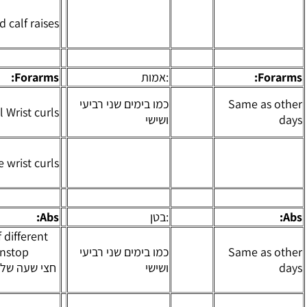
הרמת
Seated calf raises
8 X 15
תאומים
בישיבה
:אמות
Forarms:
:אמות
כפיפות
כמו בימים שני רביעי
Barbell Wrist curls
4 X 10
פרקים עם
ושישי
מוט
כפיפות
Reverse wrist curls
4 X 8
פרקים
הפוכות
:בטן
Abs:
:בטן
Half hour of variaity of different
כמו בימים שני רביעי
execises, done nonstop.
ושישי
חצי שעה של תרגילים שונים לבטן כמעט
בלי הפסקות