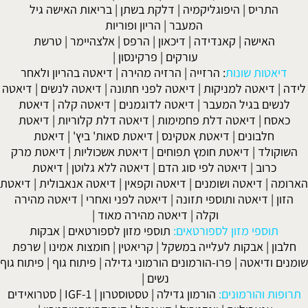
דלקת בשתן
|
בריאות האישה גיל
ר
|
הריון ופוריות
כאון
|
הרפס
|
אלצהיימר
|
טרשת
ים
|
פרקינסון
|
רזיה מהירה
|
דיאטה בהריון ולאחר
טה לפני חתונה
|
דיאטה לנשים
|
דיאטה
טה לדוגמנים
|
דיאטה קלה
|
דיאטת
מות
|
דיאטה דלת קלוריות
|
דיאטת
ינס
|
דיאטת סאות' ביץ'
|
דיאטת
וחים
|
דיאטת אשכוליות
|
דיאטת מרק
 הדם
|
דיאטה ללא גלוטן
|
דיאטת
אטה וקפאין
|
דיאטה אנאבולית
|
דיאטת
|
דיאטה לפני ואחרי
|
דיאטה מהירה
אטה מהירה מאוד
|
:
תוספי מזון לספורטאים
|
אבקות
שקל
|
קריאטין
|
חומצות אמינו
|
שרפת
ם הורמוני גדילה
|
פיתוח גוף
|
פיתוח גוף
נשים
|
דילה
|
טסטוסטרון
|
IGF-1
|
סטרואידים