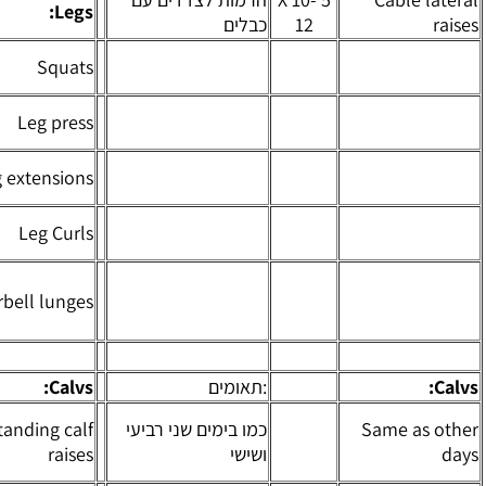
Legs:
:רגליים
כבלים
6 X 8-
Squats
סקווט
12
6 X 8-
לחיצת
Leg press
12
רגליים
6 X
פושטי
Leg extensions
12-15
ברכיים
6 X
כפיפות
Leg Curls
10-12
רגליים
דחיפת
Barbell lunges
5 X 15
רגליים
קדימה
:תאומים
Calvs:
:תאומים
הרמת
כמו בימים שני רביעי
Standing calf
10 X
תאומים
ושישי
raises
10
בעמידה