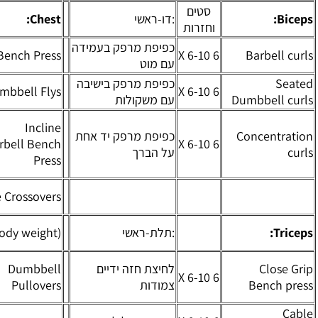
סטים
:דו-ראשי
Chest:
:חזה
וחזרות
כפיפת מרפק בעמידה
5 X 6-
לחיצת
Bench Press
עם מוט
10
חזה
כפיפת מרפק בישיבה
5 X 6-
פרפר
Flat Dumbbell Flys
עם משקולות
10
משקולות
לחיצת
Incline
כפיפת מרפק יד אחת
6 X 6-
חזה
Barbell Bench
על הברך
10
שיפוע
Press
עליון מוט
6 X
הצלבת
Cable Crossovers
10-12
כבלים
5 X
מקבילים
:תלת-ראשי
Dips (Body weight)
Max.
משקל גוף
פול-אובר
לחיצת חזה ידיים
Dumbbell
5 X
עם
צמודות
Pullovers
10-12
משקולת