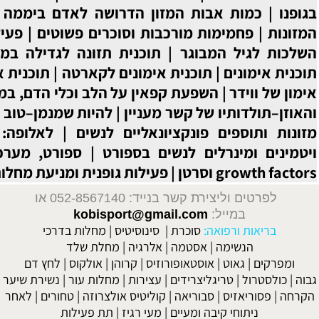
המזון הדרושה לאדם ביממה
|
ערכם האנרגטי של
רכבות וסוכרים פשוטים
|
פעילות גופנית ובריאות –
|
תוכנית תזונה לגדילה במסה השרירית
|
בניית
ית אימונים לקארטה
|
תוכנית אימונים לגודו
|
תוכנית
 קפאין על הלב וכלי הדם, במנוחה ובמאמץ
|
תזונה
שר מעניין
|
להיות שמנמן–טוב או רע?
|
לנשים בלבד:
ציונאליים לנשים
|
לאלופה: דגשים מיוחדים על
נשים בספורט
|
ספורט, מערכת ה – insulin-like
|
פעילות גופנית ומניעת מחלות לב וכלי דם
ד: 052-8567140
או
kobisport@gmail
רת
|
סינוסיטיס
|
מחלות בדרכי
מה
|
אלרגיה
|
מחלת שלד
פורוזיס
|
קרוהן
|
אולקוס
|
לחץ דם
דים
|
עצירות
|
מחלות עור
|
נשירת שיער
אה
|
קוליטיס אולצרוזה
|
טחורים
|
לאחר
יים
| מעי רגיז |
תת פעילות