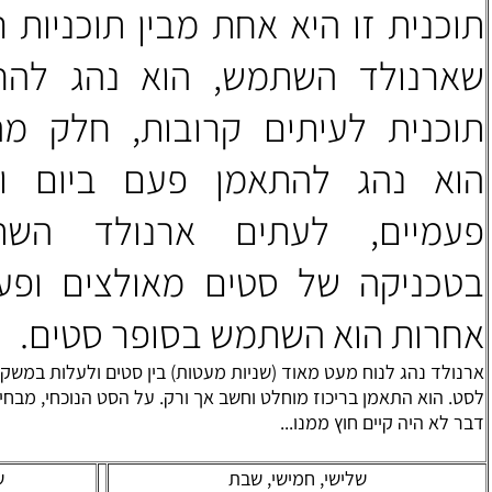
 אחת מבין תוכניות רבות
מש, הוא נהג להחליף
ם קרובות, חלק מהזמן
אמן פעם ביום וחלק
תים ארנולד השתמש
סטים מאולצים ופעמים
תמש בסופר סטים.
 (שניות מעטות) בין סטים ולעלות במשקל מסט
לט וחשב אך ורק. על הסט הנוכחי, מבחינתו שום
.
שי, שבת
שני, רביעי, שישי