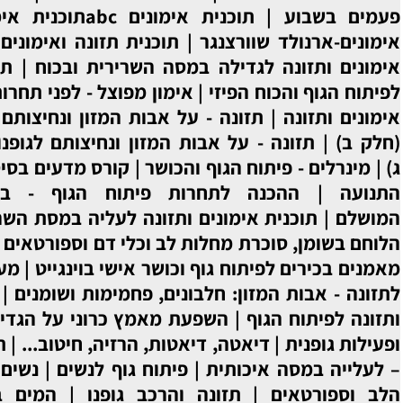
ת אימונים abcתוכנית אימונים abc
|
תוכנית
צנגר
|
תוכנית תזונה ואימונים למסה וכוח
|
תוכנית
לה במסה השרירית ובכוח
|
תוכנית אימונים ותזונה
יזי
|
אימון מפוצל - לפני תחרות מר ישראל
|
תוכנית
ה - על אבות המזון ונחיצותם לגופנו ברמה התאית
ל אבות המזון ונחיצותם לגופנו ברמה התאית (חלק
גוף והכושר
|
‏קורס מדעים בסיסי - השרירים ומערכת
תחרות פיתוח הגוף - ביצוע הפוזות באופן
ונים ותזונה לעליה במסת השרירים ובכוח
|
הלציטין
מחלות לב וכלי דם וספורטאים
|
תוכנית תזונה
|
קורס
 גוף וכושר אישי בוינגייט
|
מערכת השרירים
|
מבוא
 חלבונים, פחמימות ושומנים
|
להלן תוכנית אימונים
השפעת מאמץ כרוני על הגדילה והתבגרות
|
תזונה
, דיאטות, הרזיה, חיטוב...
|
תוכנית תזונה ואימונים
תית
|
פיתוח גוף לנשים
|
נשים ספורטאיות
|
מערכת
זונה והרכב גופנו
|
המים בגופנו
|
מאזן המים