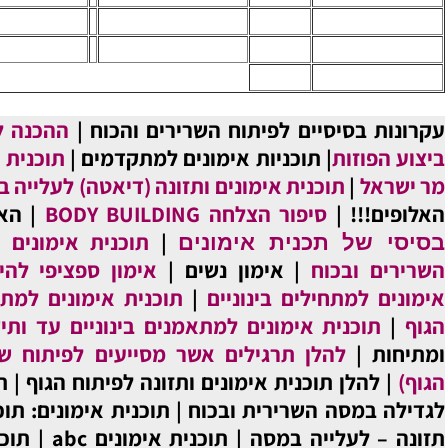
תוח השרירים והכוח
|
ההכנה לתחרות פיתוח הגוף -
ת אימונים למתקדמים
|
תוכנית תזונה לפני תחרות של
מונים ותזונה (דיאטה) לעלייה במסה השרירית
|
מאמן
BODY BUILDIN
|
האימון השלילי
|
מבנה
|
תוכנית אימונים ותזונה לעליה במסת
אימונים
ון נשים
|
אימון ספציפי להיפרטטרופיה
|
תוכנית
וניים
|
תוכנית אימונים למתקדמים בתחום פיתוח
ם למתאמנים בינוניים עד ותיקים
|
חימום, גמישות
לים אשר מסייעים לפיתוח שרירי הגוף (כל שרירי
ימונים ותזונה לפיתוח הגוף
|
תוכנית אימונים ותזונה
ת ובכוח
|
תוכנית אימונים: תוכנית אימונים
|
תוכנית
ה
|
תוכנית אימונים abc
|
תוכנית אימונים abc 5-6