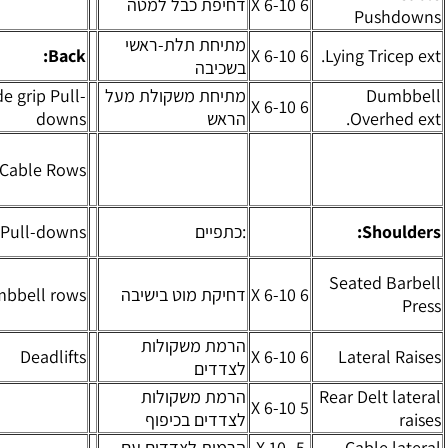
דחיפת כבל למטה
מתיחת תלת-ראשי
Back:
:גב
בשכיבה
מתיחת משקולת מעל
Wide grip Pull-
6 X
מתח ידיים
הראש
downs
Max.
רחבות
משיכת
5 X 6-
Cable Rows
כבל
10
בישיבה
6 X 6-
:כתפיים
Lat Pull-downs
פולי קדמי
10
משיכת
5 X 6-
דחיקת מוט בישיבה
Dumbbell rows
משקולת
10
בכיפוף
הרמת משקולות
Deadlifts
6 X 15
דאד-ליפט
לצדדים
הרמת משקולות
לצדדים בכיפוף
5
הרמות לצדדים עם