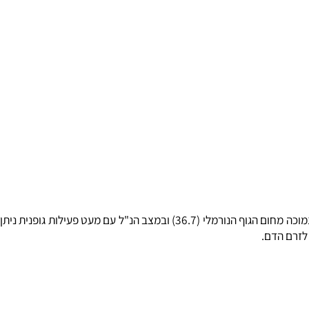
כולסטרול המופק בגוף נמס בטמפרטורה של כ- 42 (מעלות צלזיוס) אך כשהוא מתרכב עם הלציטין, נמסה התרכובת החדשה בטמפרטורה שהיא אף נמוכה מחום הגוף הנורמלי (36.7) ובמצב הנ"ל עם מעט פעילות גופנית ניתן
רם הדם.