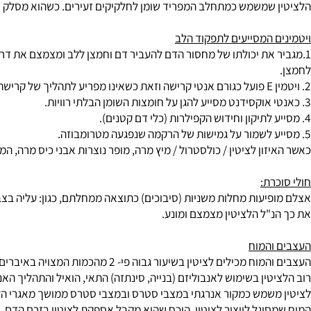
 (קריש דם) יכולה לגרום למחלת לב קטלנית.
יכון שאדם ילקה בטרומבוזה גודל כאשר תפריטו מכיל הרבה שומנים רווי
שמשמש כמתחלב המפריד שומן לחלקיקים זעירים. כשהוא מסלק את החלק
 המסייעים לתפקוד הלב
ון לציטין / כולסטרול / מיץ מרה, מופר נוצרות אבני כיס מרה, המורכב
ת:
יעות מחלות משניות (סיבוכים) כתוצאה ממחלתם, כגון: עליה בצבירת ה
"ל הלציטין מצמצם ומונע.
המוח