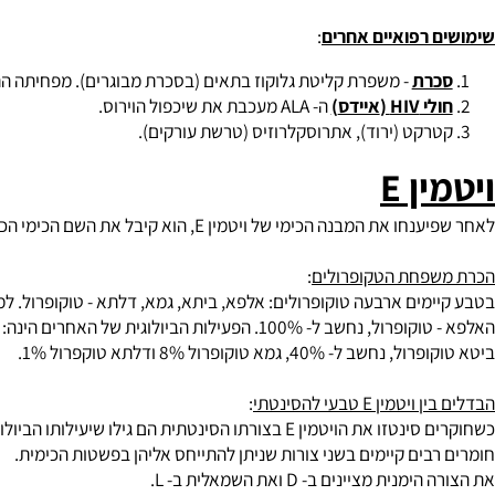
מתכות רעילות
(
קלציה
)
: ה- ALA משמשת גם כחלק מטיפול של הרעלת מתכות כבדות, בשל יכולתם להתחבר למתכות אלו (קלאציה CHELATATION).
רפואיים אחרים
:
רת
- משפרת קליטת גלוקוז בתאים (בסכרת מבוגרים). מפחיתה התהוות ש
י
HIV (
איידס
)
ה- ALA מעכבת את שיכפול הוירוס.
קט (ירוד), אתרוסקלרוזיס (טרשת עורקים).
ין
E
ן E, הוא קיבל את השם הכימי הכללי טקופרול. השם טוקופרול נגזר מהמילים היווניות טוקוס - לידה ופרו - ללדת, משמעות המילה "להביא ילדים לעולם".
פחת הטקופרולים
:
מים ארבעה טוקופרולים: אלפא, ביתא, גמא, דלתא - טוקופרול. למרות ה
ב ל- 100%. הפעילות הביולוגית של האחרים הינה:
 40%, גמא טוקופרול 8% ודלתא טוקפרול 1%.