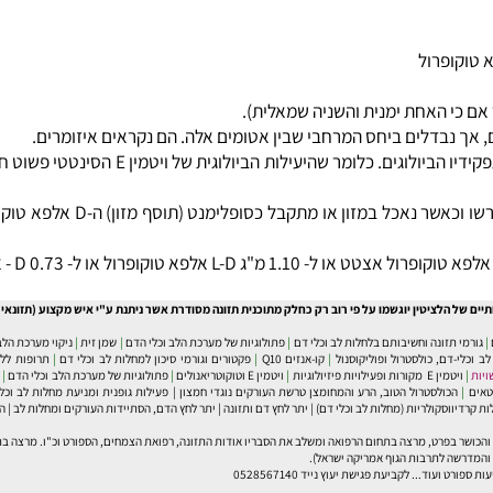
 האחת ימנית והשניה שמאלית).
דלים ביחס המרחבי שבין אטומים אלה. הם נקראים איזומרים.
ביתר ה- 250 מ"ג של ה- L אלפא טוקו
ל הלציטין יוגשמו על פי רוב רק כחלק מתוכנית תזונה מסודרת אשר ניתנת ע"י איש מקצוע (תזונאי או 