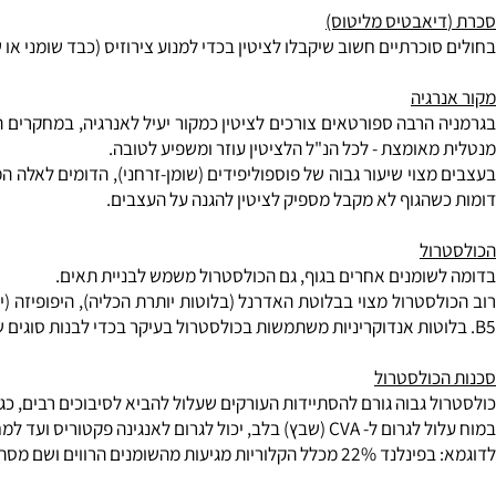
נו מרכיב פעיל בתכשירים קוסמטיים רבים, הוא מזין את העור בחומצות ש
אבטיס מליטוס)
וכרתיים חשוב שיקבלו לציטין בכדי למנוע צירוזיס (כבד שומני או שחמ
גיה
הרבה ספורטאים צורכים לציטין כמקור יעיל לאנרגיה, במחקרים הוכח 
אומצת - לכל הנ"ל הלציטין עוזר ומשפיע לטובה.
וי שיעור גבוה של פוספוליפידים (שומן-זרחני), הדומים לאלה המכיל לצ
הגוף לא מקבל מספיק לציטין להגנה על העצבים.
ל
ומנים אחרים בגוף, גם הכולסטרול משמש לבניית תאים.
סטרול מצוי בבלוטת האדרנל (בלוטות יותרת הכליה), היפופיזה (יותרת 
ולסטרול
גבוה גורם להסתיידות העורקים שעלול להביא לסיבוכים רבים, כגון: הקטנ
כול לגרום לאנגינה פקטוריס ועד למחלת לב קשה.