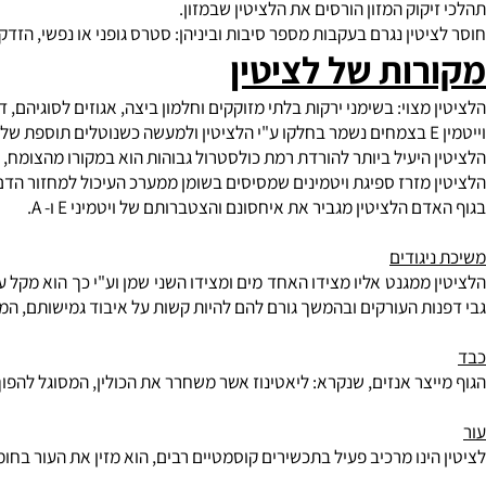
וגל לייצר את הלציטין בעצמו. הוא נוצר בכבד, עובר למעיים ונספג לדם.
וק המזון הורסים את הלציטין שבמזון.
ין נגרם בעקבות מספר סיבות וביניהן: סטרס גופני או נפשי, הזדקנות, מז
ות של לציטין
צוי: בשימני ירקות בלתי מזוקקים וחלמון ביצה, אגוזים לסוגיהם, דגנים 
יעיל ביותר להורדת רמת כולסטרול גבוהות הוא במקורו מהצומח, כגון:סו
מזרז ספיגת ויטמינים שמסיסים בשומן ממערכ העיכול למחזור הדם.
 הלציטין מגביר את איחסונם והצטברותם של ויטמיני E ו- A.
גודים
ממגנט אליו מצידו האחד מים ומצידו השני שמן וע"י כך הוא מקל על ח
ת העורקים ובהמשך גורם להם להיות קשות על איבוד גמישותם, המחלה ק
צר אנזים, שנקרא: ליאטינוז אשר משחרר את הכולין, המסוגל להפוך שו