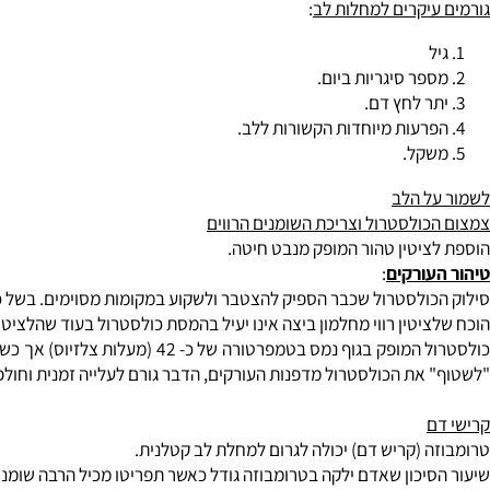
ושם מסתכם שיעור התמותה ב- 120 מקרי מוות על כל אלף גברים.
יקרים למחלות לב
:
ר סיגריות ביום.
 לחץ דם.
עות מיוחדות הקשורות ללב.
קל.
 הלב
ולסטרול וצריכת השומנים הרווים
יטין טהור המופק מנבט חיטה.
ורקים
:
ולסטרול שכבר הספיק להצטבר ולשקוע במקומות מסוימים. בשל כך גופך 
יטין רווי מחלמון ביצה אינו יעיל בהמסת כולסטרול בעוד שהלציטין המ
את הכולסטרול מדפנות העורקים, הדבר גורם לעלייה זמנית וחולפת של