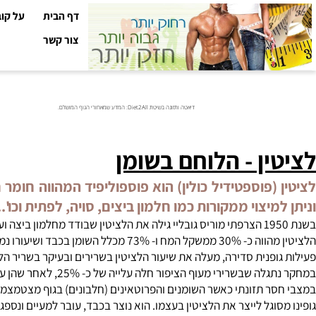
דף הבית
על קובי עזר
צור קשר
דיאטה ותזונה בשיטת Diet2All: המדע שמאחורי הגוף המושלם.
ין - הלוחם בשומן
(פוספטידיל כולין) הוא פוספוליפיד המהווה חומר חיו
מיצוי ממקורות כמו חלמון ביצים, סויה, לפתית וכו'...
כלל השומן בכבד ושיעורו נמוך בחולי לב.
ופנית סדירה, מעלה את שיעור הלציטין בשרירים ובעיקר בשריר הלב שבו 
בשרירי מעוף הציפור חלה עלייה של כ- 25%, לאחר שהן עוברות אימון גופני.
ר תזונתי כאשר השומנים והפרוטאינים (חלבונים) בגוף מצטמצמים בדרמ