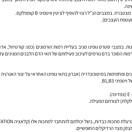
לי בתאים מתרחש כל הזמן באיזון עם התהליך הקטבולי, חשוב מאוד אספק
תמעטים במהירות. זוהי הוכחה לכך שהלציטין מנוצל כמקור אנרגיה נו
ין חשוב מאוד למוח ולעצבים כאחד ותורם מקור אנרגיה נוסף במצבי סט
 הנ"ל רצוי להוסיף לציטין וויטמיני B קומפלקס.
 העצבים).
 סטרס גופינו מגיב בעליית רמות הורמונים (כמו: קורטיזול, אדרנלי
הסוכר בדם גורמים לעיכוב פעילותם של תאי הדם הלבנים המגינים על גופי