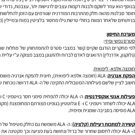
ילים לציטין בשיעור גבוה פי- 2 מהכמות המצויה באיברים הפנימיים.
טין בשימוש לאנבוליזם (בנייה, סינתזה) התאי, הואיל והתהליך האנאבו
שמש כמקור אנרגתי במצבי סטרס ובמצבי סטרס ממושך מאגרי הלציטין מ
וגל לייצור לציטין, הוכח שהוא מקבל אספקת לציטין בזרם הדם. הלציט
 עוזר לשקם ולבנות רקמות עצבים לרגישות יתר, עצבנות, נדודי שינה.
ות מהווה חלק מהתרבות המודרנית שגורמים עם הזמן להחלשות מצטברת. במצבים
 שלאחר המוות בחולי טרשת גילו מחסור בלציטין במוח ובמיילין (מעטפת
חיסון
:
י ופיזי
:
ים הודגם שקיים קשר במצבי סטרס להתפתחותן של מחלות שונות. במצבי
 אדרנלין) הדואגים לאדם לברוח ולהתגונן במצב מצוקה ע"י עליית רמות 
לפא-
ליפואית
רגיה
: ALA (חומצה אלפא-ליפואית), חיונית להפקת אנרגיה משומנים ופחמימות במיטוכונדריה (אברון בתאי גופינו האחראי על יצור האנרגיה בתאים) ומחסור ב- ALA יאט משמעותית את תהליך הפקת האנרגיה.
ם פעילותה המטבולית התקינה של ה- ALA דרושה נוכחות של ויטמיני B1,B3.
נטי אוקסידנטית
: ה- ALA יכולה להפחית סימני חסר בויטמיני C ו- E (צפדינה).