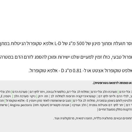
הטבע מאוד בררן ולרוב משתמש רק באחד האיזומטרים הנ"ל לשם מילוי תפקידיו הביולוגים. כלומר שהיעילות הביולוגית של ויטמין E הסינטטי פשוט חסר תועלת ומתוך מינון של 500 מ"ג של L-D אלפא טקופרול הניטלות במתן
פרול גופך לא יוכל להשתמש והם יופרשו וכאשר נאכל במזון או מתקבל כסופלימנט (תוסף מזון) ה-D אלפא טוקופרול טבעי, כולו זמין למעיים שלנו ישירות ומוכן להספג לזרם הדם במטרה
מומחה לרפואה נטורופטית).