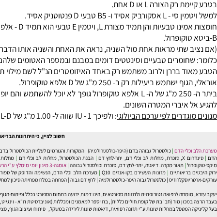
 ויטמין E
טבעי להסינטתי
:
נטתית הם גילו שיעילותו הביולוגית פחותה מהמקור הטבעי, כך גילו שההבדל קשור למבנה הכימי בלבד.
בים קיימים בשני צורות שניתן להתייחס אליהן בפשטות הכימית.
ת מציינים ב- D ואת השמאלית ב- L.
ק הצורה L או D אחת.
 ו- B5 טבעי D פנטוטניק אסיד.
ת והן תמיד מצורת L, ויטמין E טבעי הוא תמיד D - אלפא טוקופרול
 שתי מראות אחת מול השניה, נראה את האחת והשניה אותו הדבר אם כי
חומרים טבעיים וסינטטים דומים במבנם ובמספר האטומים שלהם, אך נב
תמש ביעילות רק ב- 250 מ"ג של D אלפא טוקופרול.
 איברי המטרה השונים.
גדרים לפי ערכם הביולוגי
: ולפיכך IU - 1 שווה ל- 1.00 מ"ג של L-D אלפא טוקופרול אצטט או ל- 1.10 מ"ג L-D אלפא טוקופרול או ל- 0.73 D - אלפט טוקופרול אצטט או ל- 0.81 מ"ג D - אלפא טוקופרול.
חשוב לציין, כי היתרונות הבריאותיים ש