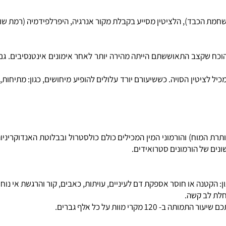
ומן. בנוסף הלציטין עוזר למחלות, כמו: אקזמה, פסוריאזיס, סבוראה ול
ת הכבד), הלציטין מסייע בקבלת מקור אנרגיה, היפרלפידמיה (רמת שומנ
שקצב התאוששתם הייתה מהירה יותר לאחר אימונים אינטנסיבים. גם אנ
יטין הסויה. כששיעורם יורד עלולים להופיע מיחושים, כגון: מתיחות, עצ
המוח) והורמוני המין המכילים כולם כולסטרול ובבלוטת האנדוקריניות
ה או חוסר אספקת דם לעיניים, עויתות, כאבים, קור והרגשת אי נוחות בר