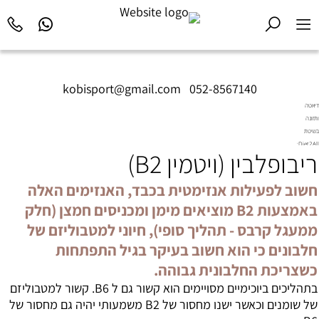
kobisport@gmail.com
|
052-8567140
דיאטה
ותזונה
בשיטת
Diet2All:
ריבופלבין (ויטמין B2)
המדע
שמאחורי
הגוף
חשוב לפעילות אנזימטית בכבד, האנזימים האלה
המושלם.
באמצעות B2 מוציאים מימן ומכניסים חמצן (חלק
ממעגל קרבס - תהליך סופי), חיוני למטבוליזם של
חלבונים כי הוא חשוב בעיקר בגיל התפתחות
כשצריכת החלבונית גבוהה.
בתהליכים ביוכימיים מסויימים הוא קשור גם ל B6. קשור למטבוליזם
של שומנים וכאשר ישנו מחסור של B2 משמעותי יהיה גם מחסור של