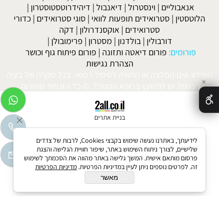
אנאבוליים
|
וינסטרול
|
דיאנבול
|
דיהידרוטסטוסטרון
|
הלוטסטין
|
סטרואידים תופעות לוואי
|
סוגי סטרואידים
|
כדורי
סטרואידים
|
אוקסנדרולון
|
דקה
דורבולין
|
בולדנון
|
מסטרון
|
פרימובולן
|
פורומים:
פורום דיאטה ותזונה
|
פורום פיתוח גוף וכושר
הצהרת נגישות
המידע אינו המלצה או התוויה לטיפול רפואי. בכל מקרה של בעיה
✕
רפואית יש להיוועץ ברופא המטפל. © כל הזכויות שמורות.
בניית אתרים
לידיעתך, באתרנו נעשה שימוש בקבצי Cookies, לרבות של צדדים
שלישיים, לצורך ניתוח השימוש באתר, שיפור חוויית הגלישה והצגת
פרסום מותאם אישית. המשך גלישה באתר מהווה את הסכמתך לשימוש
זה. לפרטים נוספים ניתן לעיין במדיניות הפרטיות.
מדיניות הפרטיות
מאשר