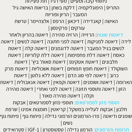
ניתוחי קיבה ומעיים
| מעי רגיז |
תת פעילות
התריס
|
היפוגליקמיה
|
דלקת בשתן
|
בריאות האישה גיל
המעבר
|
הריון ופוריות
האישה
|
קאנדידה
|
דיכאון
|
הרפס
|
אלצהיימר
|
טרשת
עורקים
|
פרקינסון
|
דיאטות שונות
:
הרזייה
|
הרזיה מהירה
|
דיאטה בהריון ולאחר
לידה
|
דיאטה למניקות
|
דיאטה לפני חתונה
|
דיאטה לנשים
|
דיאטה
לנשים בגיל המעבר
|
דיאטה לדוגמנים
|
דיאטה קלה
|
דיאטת
כאסח
|
דיאטה דלת פחמימות
|
דיאטה דלת קלוריות
|
דיאטת
חלבונים
|
דיאטת אטקינס
|
דיאטת סאות' ביץ'
|
דיאטת
השוקולד
|
דיאטת חומץ תפוחים
|
דיאטת אשכוליות
|
דיאטת מרק
כרוב
|
דיאטה לפי סוג הדם
|
דיאטה ללא גלוטן
|
דיאטת
הארומה
|
דיאטה ושומנים
|
דיאטה וקפאין
|
דיאטה אנאבולית
|
דיאטת
הזון
|
דיאטה ותוספי תזונה
|
דיאטה לפני ואחרי
|
דיאטה מהירה
וקלה
|
דיאטה מהירה מאוד
|
תוספי מזון לספורטאים:
תוספי מזון לספורטאים
|
אבקות
חלבון
|
אבקות לעלייה במשקל
|
קריאטין
|
חומצות אמינו
|
שרפת
שומנים ודיאטה
|
פרו-הורמונים הורמוני גדילה
|
פיתוח גוף
|
פיתוח גוף
נשים
|
תרופות והורמונים:
הורמון גדילה
|
טסטוסטרון
|
IGF-1
|
סטרואידים