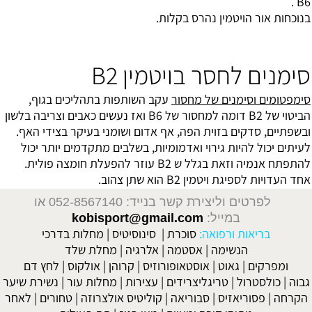
B6 .
בנוכחות אור הויטמין נהרס בקלות.
סימנים לחסר בויטמין B2
סימפטומים וסימנים של מחסור
עקב השותפות בתהליכים בגוף,
הביטוי של B2 דומה למחסור של B6 ואז נעשים כאבים וצריבה בלשון
ובשפתיים, סדקים בזוית הפה, אף אדום ושומני בעיקר בצידי האף.
לעיתים יכול להיות גירוי ואדמומיות, בשלבים מתקדמים יותר יכול
להתפתח אנמיה וזאת בגלל ש B2 עוזר להפעלת חומצה פולית.
אחד העדויות לספיגת ויטמין B2 הוא שתן צהוב.
לפרטים וליצירת קשר בנייד: 052-8567140
או
במייל:
kobisport@gmail.com
בריאות ורפואה:
סוכרת
|
סינוסיטיס
|
מחלות בדרכי
הנשימה
|
אסטמה
|
אלרגיה
|
מחלת שלד
ומפרקים
|
גאוט
|
אוסטאופורוזיס
|
קרוהן
|
אולקוס
|
לחץ דם
גבוה
|
כולסטרול
|
טריגליצרידים
|
עצירות
|
מחלות עור
|
נשירת שיער
הקרחה
|
פסוריאזיס
|
סבוריאה
|
קוליטיס אולצרוזה
|
טחורים
|
לאחר