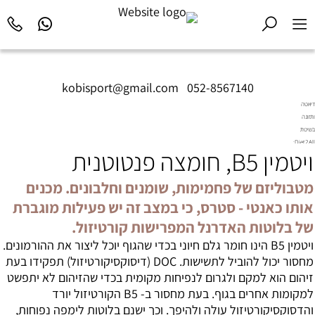
kobisport@gmail.com
|
052-8567140
דיאטה
ותזונה
בשיטת
Diet2All:
ויטמין B5, חומצה פנטוטנית
המדע
שמאחורי
הגוף
מטבוליזם של פחמימות, שומנים וחלבונים. מכנים
המושלם.
אותו כאנטי - סטרס, כי במצב זה יש פעילות מוגברת
של בלוטות האדרנל המפרישות קורטיזול.
ויטמין B5 הינו חומר גלם חיוני בכדי שהגוף יוכל ליצור את ההורמונים.
מחסור יכול להוביל לתשישות. DOC (דיסוקסיקורטיזול) תפקידו בעת
זיהום הוא למקם ולגרום לנפיחות מקומית בכדי שהזיהום לא יתפשט
למקומות אחרים בגוף. בעת מחסור ב- B5 הקורטיזול יורד
והדסוקסיקורטיזול עולה ולהיפך. וכך ישנם בלוטות לימפה נפוחות,