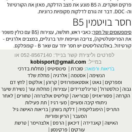
פרקים ושקדים. ה B5 מונע את מצב הדלקת, מאזן את הקורטיזול
וה- DOC. דבר זה גורם לדלקות מקומיות כרוניות.
חסר בויטמין B5
סימפטומים של חסר
: כאבי ראש, חולשה, עצירות (B5 עם כולין משפר
את הפריסטלטיקה), צריבה ועייפות יתר ברגליים, במצבים אלרגיים -
קורטיזול. באלכוהוליסטים יש חסר יחד עם שאר B - קומפלקס.
לפרטים וליצירת קשר בנייד: 052-8567140
או
במייל:
kobisport@gmail.com
בריאות ורפואה:
סוכרת
|
סינוסיטיס
|
מחלות בדרכי
הנשימה
|
אסטמה
|
אלרגיה
|
מחלת שלד
ומפרקים
|
גאוט
|
אוסטאופורוזיס
|
קרוהן
|
אולקוס
|
לחץ דם
גבוה
|
כולסטרול
|
טריגליצרידים
|
עצירות
|
מחלות עור
|
נשירת שיער
הקרחה
|
פסוריאזיס
|
סבוריאה
|
קוליטיס אולצרוזה
|
טחורים
|
לאחר
ניתוחי קיבה ומעיים
| מעי רגיז |
תת פעילות
התריס
|
היפוגליקמיה
|
דלקת בשתן
|
בריאות האישה גיל
המעבר
|
הריון ופוריות
האישה
|
קאנדידה
|
דיכאון
|
הרפס
|
אלצהיימר
|
טרשת
עורקים
|
פרקינסון
|