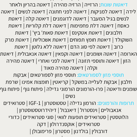
דיאטות שונות
:
הרזייה
|
הרזיה מהירה
|
דיאטה בהריון ולאחר
לידה
|
דיאטה למניקות
|
דיאטה לפני חתונה
|
דיאטה לנשים
|
דיאטה
לנשים בגיל המעבר
|
דיאטה לדוגמנים
|
דיאטה קלה
|
דיאטת
כאסח
|
דיאטה דלת פחמימות
|
דיאטה דלת קלוריות
|
דיאטת
חלבונים
|
דיאטת אטקינס
|
דיאטת סאות' ביץ'
|
דיאטת
השוקולד
|
דיאטת חומץ תפוחים
|
דיאטת אשכוליות
|
דיאטת מרק
כרוב
|
דיאטה לפי סוג הדם
|
דיאטה ללא גלוטן
|
דיאטת
הארומה
|
דיאטה ושומנים
|
דיאטה וקפאין
|
דיאטה אנאבולית
|
דיאטת
הזון
|
דיאטה ותוספי תזונה
|
דיאטה לפני ואחרי
|
דיאטה מהירה
וקלה
|
דיאטה מהירה מאוד
|
תוספי מזון לספורטאים:
תוספי מזון לספורטאים
|
אבקות
חלבון
|
אבקות לעלייה במשקל
|
קריאטין
|
חומצות אמינו
|
שרפת
שומנים ודיאטה
|
פרו-הורמונים הורמוני גדילה
|
פיתוח גוף
|
פיתוח גוף
נשים
|
תרופות והורמונים:
הורמון גדילה
|
טסטוסטרון
|
IGF-1
|
סטרואידים
אנאבוליים
|
וינסטרול
|
דיאנבול
|
דיהידרוטסטוסטרון
|
הלוטסטין
|
סטרואידים תופעות לוואי
|
סוגי סטרואידים
|
כדורי
סטרואידים
|
אוקסנדרולון
|
דקה
דורבולין
|
בולדנון
|
מסטרון
|
פרימובולן
|