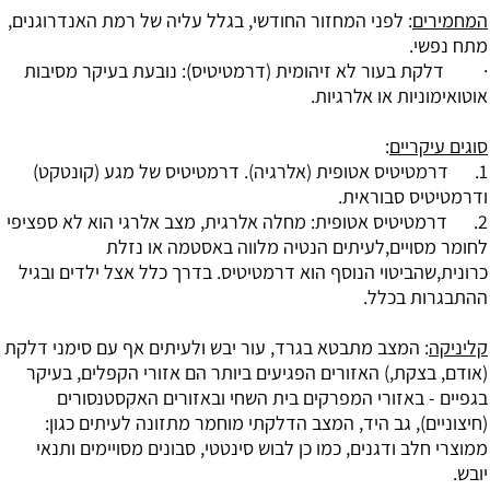
המחמירים
: לפני המחזור החודשי, בגלל עליה של רמת האנדרוגנים,
מתח נפשי.
· דלקת בעור לא זיהומית (דרמטיטיס): נובעת בעיקר מסיבות
אוטואימוניות או אלרגיות.
סוגים עיקריים
:
1. דרמטיטיס אטופית (אלרגיה). דרמטיטיס של מגע (קונטקט)
ודרמטיטיס סבוראית.
2. דרמטיטיס אטופית: מחלה אלרגית, מצב אלרגי הוא לא ספציפי
לחומר מסויים,לעיתים הנטיה מלווה באסטמה או נזלת
כרונית,שהביטוי הנוסף הוא דרמטיטיס. בדרך כלל אצל ילדים ובגיל
ההתבגרות בכלל.
קליניקה
: המצב מתבטא בגרד, עור יבש ולעיתים אף עם סימני דלקת
(אודם, בצקת,) האזורים הפגיעים ביותר הם אזורי הקפלים, בעיקר
בגפיים - באזורי המפרקים בית השחי ובאזורים האקסטנסורים
(חיצוניים), גב היד, המצב הדלקתי מוחמר מתזונה לעיתים כגון:
ממוצרי חלב ודגנים, כמו כן לבוש סינטטי, סבונים מסויימים ותנאי
יובש.