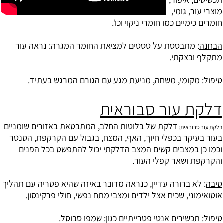
מוצרי עור, גומי,
חומרים כימיים כמו חומרי ניקוי וכו'.
הבחנה
: מתבססת על טסטים למציאת החומר המגרה: נראה עור
מתקלף ובצקתי.
טיפול
: מקומי, משחה, מניעת מגע עם הגורם המרגש בעתיד.
דלקת עור סבוראית
דלקת של בלוטות החלב, המתבטאת באזורים שומניים
דלקת עור סבוראית:
בעור בעיקר בכפלי חיוך, האף, המצח, בגבול עם הקרקפת, הסנטר
וכמו כן במצבים קשים המצב הדלקתי יכול להתפשט בכל הפנים
והקרקפת ושאר קפלי העור.
סיבה
: לא ברורה עדיין, כנראה מדובר באיזה שהיא פטריה עם תהליך
אוטואימוני, שכיח אצל ילדים ומצבי מתח נפשי, חולי פרקינסון.
טיפול
: תכשירים אנטי פטרייתיים כגון: שמפו סבוסל.