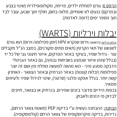
הרפס 6
: גורם למחלת ילדים, פריחה, מקולופופילרית (שינוי בצבע
ובמרקם) נגעים לא שטחיים, מלווה בחום, חולף תוך שבוע, עובר לבד
תוך מספר ימים (דומה לאדמת).
יבלות וירליות (WARTS)
וירוס שנקרא HPV (יומן פפילומה וירוס) הוא גורם
יבלות וירליות
(WARTS):
לשגשוג של תאי הקרטין (תאים מתים מקורנים), במצב הנ"ל מקבלים
עור - גידול שפיר, בעיקר באזור הפרקים, איזור חיצוני גבי של כל יד
(בגלל שזהו איזור שנפצע בשכיחות גבוהה), גם באזור הגניטלי
הדבקה ממגע מיני - הוא מהווה למעשה מחלת מין ושם זה יוצר
פפילומות (יבלות קטנות) באזור הנרתיק ובאזור הצוואר - האחרון
קשה יותר. בגלל אפקט מלגני (סרטני), שינוי לגידול שפיר ולעיתים
ממאיר.
בכפות הידיים מדובר בזנים שפירים. בנרתיק או בצוואר, חייבים
לבדוק מי הזנים ולאבחן.
הבחנה
: ההבחנה נעשית ע"י בדיקת PEP (משטח צוואר הרחם),
נדירות, בדיקה מיקרוסקופית של צוואר הרחם (קולפוסקופיה).