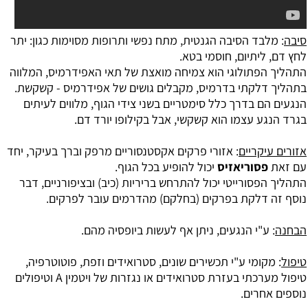
סיבה
: מלבד הסיבה הגנטית, מתח נפשי ותרופות מסוימות כגון: יתר
לחץ דם, ליתיום, חוסמי בטא.
התהליך הפתולוגי הוא צמיחה מואצת של תאי האפידרמיס, המלווה
בתהליך דלקתי בדרמיס, מקבלים גושים של אפידרמיס - קשקשת.
הנגעים הם בדרך כלל סימטריים בשני צידי הגוף, מלווים לעיתים
בגרד הנגע עצמו הוא קשקשי, אבל בקילופו יורד דם.
אזורים עיקריים
: אזורי פרקים אקסטנסוריים מרפק וברך בעיקר, יחד
עם זאת
פסוריאזיס
יכול להופיע בכל הגוף.
התהליך הפסורייטי יכול להתרחש בריריות (כיב) ובציפורניים, דבר
נוסף זה דלקת בפרקים (בחלקם) מהדרמים עובר לפרקים.
הבחנה
: ע"י הנגעים, ניתן אף לעשות ביופסיה מהם.
טיפול
: מקומי ע"י תכשירים שונים, סטרואידים וזפת, פוטוטרפיה,
טיפול מערכתי בעזרת סטרואידים או נגזרות של ויטמין A וטיפולים
נוספים אחרים.