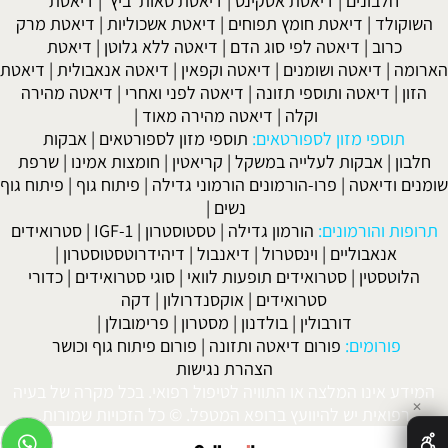
חלבונים
|
דיאטת אטקינס
|
דיאטת סאות' ביץ'
|
דיאטת
השוקולד
|
דיאטת חומץ תפוחים
|
דיאטת אשכוליות
|
דיאטת מרק
כרוב
|
דיאטה לפי סוג הדם
|
דיאטה ללא גלוטן
|
דיאטת
הארומה
|
דיאטה ושומנים
|
דיאטה וקפאין
|
דיאטה אנאבולית
|
דיאטת
הזון
|
דיאטה ותוספי תזונה
|
דיאטה לפני ואחרי
|
דיאטה מהירה
וקלה
|
דיאטה מהירה מאוד
|
תוספי מזון לספורטאים:
תוספי מזון לספורטאים
|
אבקות
חלבון
|
אבקות לעלייה במשקל
|
קריאטין
|
חומצות אמינו
|
שרפת
שומנים ודיאטה
|
פרו-הורמונים הורמוני גדילה
|
פיתוח גוף
|
פיתוח גוף
נשים
|
תרופות והורמונים:
הורמון גדילה
|
טסטוסטרון
|
IGF-1
|
סטרואידים
אנאבוליים
|
וינסטרול
|
דיאנבול
|
דיהידרוטסטוסטרון
|
הלוטסטין
|
סטרואידים תופעות לוואי
|
סוגי סטרואידים
|
כדורי
סטרואידים
|
אוקסנדרולון
|
דקה
דורבולין
|
בולדנון
|
מסטרון
|
פרימובולן
|
פורומים:
פורום דיאטה ותזונה
|
פורום פיתוח גוף וכושר
הצהרת נגישות
המידע אינו המלצה או התוויה לטיפול רפואי. בכל מקרה של בעיה
✕
רפואית יש להיוועץ ברופא המטפל. © כל הזכויות שמורות.