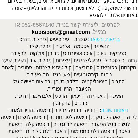
הבחנה
: ביופסיה, הנגעים שחורים, לעיתים אדומים, בעיקר במקום
החשוף לשמש, גב (כי לא רואים) וכפות הידיים והרגליים) - שומה
באזורים אלו כדי להוציא.
לפרטים וליצירת קשר בנייד: 052-8567140
או
במייל:
kobisport@gmail.com
בריאות ורפואה:
סוכרת
|
סינוסיטיס
|
מחלות בדרכי
הנשימה
|
אסטמה
|
אלרגיה
|
מחלת שלד
ומפרקים
|
גאוט
|
אוסטאופורוזיס
|
קרוהן
|
אולקוס
|
לחץ דם
גבוה
|
כולסטרול
|
טריגליצרידים
|
עצירות
|
מחלות עור
|
נשירת שיער
הקרחה
|
פסוריאזיס
|
סבוריאה
|
קוליטיס אולצרוזה
|
טחורים
|
לאחר
ניתוחי קיבה ומעיים
| מעי רגיז |
תת פעילות
התריס
|
היפוגליקמיה
|
דלקת בשתן
|
בריאות האישה גיל
המעבר
|
הריון ופוריות
האישה
|
קאנדידה
|
דיכאון
|
הרפס
|
אלצהיימר
|
טרשת
עורקים
|
פרקינסון
|
דיאטות שונות
:
הרזייה
|
הרזיה מהירה
|
דיאטה בהריון ולאחר
לידה
|
דיאטה למניקות
|
דיאטה לפני חתונה
|
דיאטה לנשים
|
דיאטה
לנשים בגיל המעבר
|
דיאטה לדוגמנים
|
דיאטה קלה
|
דיאטת
כאסח
|
דיאטה דלת פחמימות
|
דיאטה דלת קלוריות
|
דיאטת