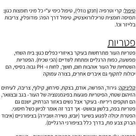
טיפול
: קרי וטרפיה (חנקן נוזלי), טיפול כימי ע"י כל מיני חומצות כגון:
תמיסה חומצית טריכלורואצטיק, טיפול דרך הפה: פודופלין, צריבות
בלייזר וכו'.
פטריות
פטריות העור מתרחשות בעיקר באיזורי כפלים כגון: בית השחי,
מפשעה, כפות הרגליים ומתחת לשדיים (הכי שכיח). הפטריות
השטחיות של העור אוהבות חום, חושך, לחות ו- PH גבוה בסיסי, הם
יכולות לתקוף גם איברים אחרים, בצורה עמוקה
קליניקה
: גירוד, הפרשה, אודם, בצקת, סירחון, קילוף, צריבה, לעיתים
הזיהום שטחי, הפיטריות פוגעות בפיגמנטציה של העור- בגב ובצוואר,
הם תוקפים ריריות- בעיקר אצל נשים באזור הנרתיק, ישנם גם
פטריות בפה, בלשון ובוושט- אך דבר זה אומר לכיוון כשל חיסוני.
הפטרת יכולה לפגוע בשיער (יובש, נשירה ושבירה) בציפורניים (איבוד
הברק צבע מת, בדרך כלל בציפורני הרגליים).