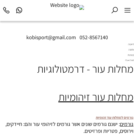
kobisport@gmail.com
|
052-8567140
דיאטה
ותזונה
בשיטת
Diet2All:
מחלות עור - דרמטולוגיות
המדע
שמאחורי
הגוף
המושלם.
מחלות עור זיהומיות
גורמים למחלות עוד זהומיות
גורמים
: ישנם גורמים שונים אשר גורמים לזיהומי עור והם: חיידקים,
וירוסים, פטריות ופרזיטים.