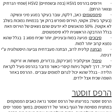
· וירוסים בהרפס HSV1 (בפה ובשפתיים) HSV2 (שפתי הנרתיק
וצוואר הרחם).
·
סימפטומים
: כאב, דלקת, עובר בעיקר במגע מיני ונשיקה
(בעיקר בשלב אקוטי, הוירוס מופרש ברוק אך בכמויות נמוכות בשלב
לא אקוטי). 50% מהאנשים לא יודעים שהם נשאים של הוירוס וזאת
בגלל ההדבקה הראשונית ללא סימפטומים.
·
סיבוכים
: פגיעה במוח ובעיניים, יותר שכיח מסוג 1 בגלל שהוא
נמצא קרוב יותר למוח.
·
הבחנה
קלינית לרוב, הבחנה מעבדתית צביעה היסטולוגית ע"י
דגימה.
·
טיפול
: אציקלוביר (זובירקס), בכדורים, משחות או זריקות
לווריד. דרך לשקול ניתוח קיסרי כאשר מדובר בהרפס פעיל לקראת
הלידה - בגלל שהוא יכול לגרום למומים עוברים . ההרפס באזור
השפה שכיח אצל ילדים.
הרפס זוסטר
הרפס זוסטר: בפריצתו של הרפס זוסטר נראה כאבים הממוקמים
במחצית מסוימת של הגוף באזור של דרמטומים. במשך מספר ימים