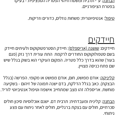
הבחנה
: ע"י תרבית ומשטח וזיהוי הפטריה הספציפית - בעיקר
בפטרת הציפורניים.
טיפול
: אנטיפיוטרית: משחות נוזלים, כדורים וזריקות.
חיידקים
חיידקים:
שושנה (אריספלס)
: חיידק הסטרפטוקוקוס ולעיתים חיידק
בשם סטפולוקוקוס החודרים לרקמת התת עורית דרך נזק (פגם
בעור) שהוא בדרך כלל פטריה. המקום העיקרי הוא בשוק בגלל שיש
שם פתח כניסה מצויין.
קליניקה
: אודם מפושט, חום, אודם מפושט או מקומי. הפרשה (בגלל
הבצקת). כאב בגלל הדלקת, בדם ישנה תמונה של זיהום - בשקיעה
מוחשת. אריספלה זהו מצב שמתחייב אישפוז וטיפול אנטיביוטי לוריד.
הבחנה
: קלינית ומעבדתית: תרבית דם. ישנם אוכלוסיות סיכון חולים
סכרתיים, חולים עם בצקת ברגליים, חולים לאחר ניתוח עם פצע
ניתוחי.