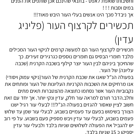
וחשיבותו שואפת לאפס - בתנאי שהינכם אכן שותפים את הפנים
במים וסבות ! ! !
אך ניבדל מכך הינו אנשים בעלי העור היבש מאוד!!!
תכשירים לקרצוף העור (פליניג
עדין)
תכשירים לקרצוף העור הם למעשה קרמים לניקוי העור המכילים
מלבד חומרי הבסיס גם חומרים נוספים כגרגירים זעירים. כך
שהחיכוך ביניהם לבין העור יוצר קילוף בשכבה הקרנית (שכבה
עליונה) של העור.
בפעולה הנ"ל שאנו את שכבת הקרנית של העור(ניקוי עמוק ויסודי)
אנו מרחיקים את השכבות הקרניות העליונות של העור ופותחים את
נקבוביות העור אשר נסתמו כתוצאה מהצטברות תאים מתים
וחלב.הדבר תורם למראה עור חלק, עדין ונקי יותר. אך יחד עם זאת
חשוב לציין שאסור להגזים בפעולה הנ"ל!!! לבעלי עור רגיל ישנו
הצורך בשימוש בפעם עד פעמיים בשבוע. לבעלי עור שמן עד שלוש
פעמים בשבוע, לבעלי עור עדין ויבש מספיק פעם בשבוע. על פי רוב
יש להגביל את הפעולה לשלושים שניות בלבד ולבעלי עור עדין
יספיקו כ 15 שניות בלבד.