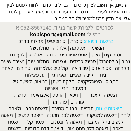
העיניים, אך חשוב לציין כי כיום ההבדל בין קרם הלחות לפנים לבין
קרם הפנים לעיניים הינו מינורי וזעיר ביותר וכמעט ולא ניתן לתת
עליו את הדין פרט למחיר ולגודל המחיר.
לפרטים וליצירת קשר בנייד: 052-8567140
או
במייל:
kobisport@gmail.com
בריאות ורפואה:
סוכרת
|
סינוסיטיס
|
מחלות בדרכי
הנשימה
|
אסטמה
|
אלרגיה
|
מחלת שלד
ומפרקים
|
גאוט
|
אוסטאופורוזיס
|
קרוהן
|
אולקוס
|
לחץ דם
גבוה
|
כולסטרול
|
טריגליצרידים
|
עצירות
|
מחלות עור
|
נשירת שיער
הקרחה
|
פסוריאזיס
|
סבוריאה
|
קוליטיס אולצרוזה
|
טחורים
|
לאחר
ניתוחי קיבה ומעיים
| מעי רגיז |
תת פעילות
התריס
|
היפוגליקמיה
|
דלקת בשתן
|
בריאות האישה גיל
המעבר
|
הריון ופוריות
האישה
|
קאנדידה
|
דיכאון
|
הרפס
|
אלצהיימר
|
טרשת
עורקים
|
פרקינסון
|
דיאטות שונות
:
הרזייה
|
הרזיה מהירה
|
דיאטה בהריון ולאחר
לידה
|
דיאטה למניקות
|
דיאטה לפני חתונה
|
דיאטה לנשים
|
דיאטה
לנשים בגיל המעבר
|
דיאטה לדוגמנים
|
דיאטה קלה
|
דיאטת
כאסח
|
דיאטה דלת פחמימות
|
דיאטה דלת קלוריות
|
דיאטת