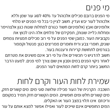
מי פנים
מי הפנים ברובם מכילים אלכוהול עד 40% לסוג עור שמן וללא
אלכוהול לעור יבש ועדין. חשוב לציין כי בכל מי הפנים יש מלחי
אלומיניום ואבץ (אלומיניום חשוד כגורם למחלות שונות כגון אלצהיימר
ומחלות כלייה שונות), תפקידם של מלחים אלה הינו לכווץ את
נקבוביות העור. כמובן שמי הפנים על פי רוב מכילים תמציות צמחים
שונים, חומרי צבע וריח וחומרים ממריצים כגון: מנטול וקמפור
בגורמים לתחושת קרירות ורעננות בעור.
חשוב להדגיש כי תכשירים אלו על פי רוב אינם משיגים את מטרתם
לאחר ניקוי הפנים במים וסבון אין שום צורך למי פנים. למעט הדבר
החשוב ביותר קרם לחות המתאים לעור הפנים.
שמירת לחות העור וקרם לחות
השכבה הקרנית של העור מכילה שלושה סוגי מים: מים קשורים חזק,
מים קשורים חלש ומים חופשיים. המים הקשורים חזק תמיד במקומם
וריכוזם אינו תלוי במצב העור או האקלים.
המים החופשיים אינם שייכים לעור ואפילו אפשר למצא אותם על עור