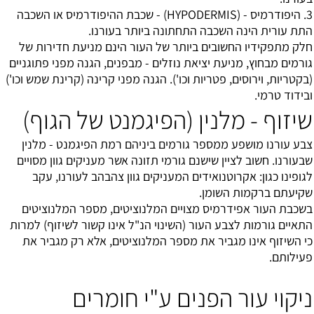
3. היפודרמיס - (HYPODERMIS) - שכבת ההיפודרמיס או השכבה
התת עורית הינה השכבה התחתונה ביותר בעורנו.
חלק מתפקידיו החשובים ביותר של העור הינם מניעת חדירות של
גורמים מבחוץ, מניעת יציאת נוזלים - מבפנים, הגנה מפני פתוגניים
(בקטריות, וירוסים, פטריות וכו'). הגנה מפני קרינה (קרינת שמש וכו')
ובידוד טרמי.
שיזוף - מלנין (הפיגמנט של הגוף)
צבע עורנו מושפע ממספר גורמים ביניהם רמת הפיגמנט - מלנין
שבעורנו. חשוב לציין שישנם גורמי תזונה אשר מעניקים גוון מסויים
לגופינו כגון: אקרוטנואידים המעניקים גוון צהבהב לעורנו, עקב
שקיעתם ברקמות השומן.
בשכבת העור אפידרמיס מצויים המלנוציטים, מספר המלנוציטים
התאיים גורמות לצבע העור (השינוי הנ"ל אינו קשור לשיזוף) למרות
כי השיזוף אינו מגביר את מספר המלנוציטים, אלא רק מגביר את
פעילותם.
ניקוי עור הפנים ע"י חומרים