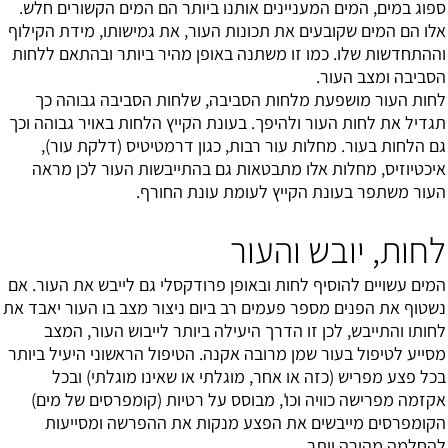
ספוג במים, המים המעניינים אותנו ביותר הם המים הקשורים חלש.
אלו הם המים שקובעים את תכונות העור, את גמישותו, מידת הקילוף
וההתחדשות שלו. כמו זו משתנה באופן מהיר ביותר ובהתאם ללחות
הסביבה ומצב העור.
לחות העור מושפעת מלחות הסביבה, שלחות הסביבה גבוהה כך
תגדיל את לחות העור ולהיפך. בעונת הקייץ הלחות באויר גבוהה וכך
גם הלחות בעור. מחלות עור רבות, כגון דרמטיטיס (דלקת עור),
איכטיוזיס, מחלות אלו מתבטאות גם בהתייבשות העור לכן מראה
העור משתפר בעונת הקייץ לעומת עונת החורף.
לחות, יובש והעור
המים עשויים להוסיף לחות ובאופן פרודקסלי גם לייבש את העור. אם
נשטוף את הפנים מספר פעמים רב ביום ניצור מצב בו העור יאבד את
לחותו והתייבש, לכן זו הדרך היעילה ביותר לייבוש העור, המצב
מסייע לטיפול בעור שמן מרובה אקנה. הטיפול הראשוני היעיל ביותר
בכל פצע מפריש (כזה או אחר, מוגלתי או שאינו מוגלתי) ובכל
אקזמה מפרישה כוויה וכו', מבוסס על רטיות (קומפרסים של מים)
הקומפרסים מייבשים את הפצע מנקות את ההפרשה ומסייעות
להחלמה מהירה יותר