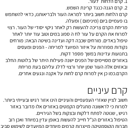
1. קרם הלחות לעור.
2. קרם הגנה כנגד קרינת השמש.
קרם הלחות חשוב ביותר למראה העור ולבריאותנו, כדאי להשתמש
בו פעמיים ביום (מינימום ) ומעלה.
מריחת הקרם צריכה להעשות רק לאחר ניקוי יסודי של העור. רצוי
למרוח את הקרם על עור לח ה ספוג במים וטוב עוד יותר לאחר
טיפול באדים. מורחים שכבה דקה ועדינה בשיטה הבאה: מורחים
נקודות מפוזרות על איזור המיועד למריחה - הפנים ומעסים
בתנועות עדינות במשך מספר דקות.
באזורים מסויימים של הפנים ישנה פעילות היתר של בלוטות החלב
ובאזוים אלה העור שמן יותר ורצוי לדלג עליהם בעת מריחת
הקרם.כמו כן אין למרוח קרם לחות על אקנה ונגעים אחרים.
קרם עיניים
חשוב לציין שאזרי העפעפיים והעיניים הינו אזור רגיש ובעייתי ביותר.
למרות כי לראשונה מתגלים הקמטים באזורים אלו מדובר באזור
רגיש , שנוטה לפתח דלקות ובצקות בשל הגירויים.
הטיפול באזורים הנ"ל חיייב להעשות באופן עדין במיוחד ואכן רוב
חברות הקוסמטיקה מייצרות קרמים מיוחדים המיועדים לשימוש סביב