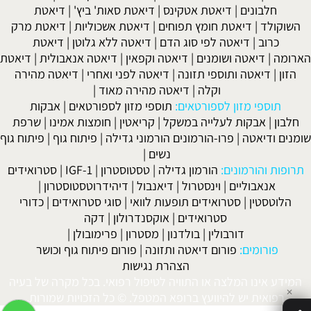
חלבונים
|
דיאטת אטקינס
|
דיאטת סאות' ביץ'
|
דיאטת
השוקולד
|
דיאטת חומץ תפוחים
|
דיאטת אשכוליות
|
דיאטת מרק
כרוב
|
דיאטה לפי סוג הדם
|
דיאטה ללא גלוטן
|
דיאטת
הארומה
|
דיאטה ושומנים
|
דיאטה וקפאין
|
דיאטה אנאבולית
|
דיאטת
הזון
|
דיאטה ותוספי תזונה
|
דיאטה לפני ואחרי
|
דיאטה מהירה
וקלה
|
דיאטה מהירה מאוד
|
תוספי מזון לספורטאים:
תוספי מזון לספורטאים
|
אבקות
חלבון
|
אבקות לעלייה במשקל
|
קריאטין
|
חומצות אמינו
|
שרפת
שומנים ודיאטה
|
פרו-הורמונים הורמוני גדילה
|
פיתוח גוף
|
פיתוח גוף
נשים
|
תרופות והורמונים:
הורמון גדילה
|
טסטוסטרון
|
IGF-1
|
סטרואידים
אנאבוליים
|
וינסטרול
|
דיאנבול
|
דיהידרוטסטוסטרון
|
הלוטסטין
|
סטרואידים תופעות לוואי
|
סוגי סטרואידים
|
כדורי
סטרואידים
|
אוקסנדרולון
|
דקה
דורבולין
|
בולדנון
|
מסטרון
|
פרימובולן
|
פורומים:
פורום דיאטה ותזונה
|
פורום פיתוח גוף וכושר
הצהרת נגישות
המידע אינו המלצה או התוויה לטיפול רפואי. בכל מקרה של בעיה
✕
רפואית יש להיוועץ ברופא המטפל. © כל הזכויות שמורות.