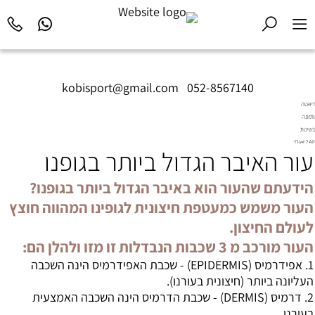
kobisport@gmail.com
|
052-8567140
דיאטה
ותזונה
בשיטת
Diet2All:
עור האיבר הגדול ביותר בגופנו
המדע
שמאחורי
הגוף
הידעתם שהעור הוא באיבר הגדול ביותר בגופנו?
המושלם.
העור משמש כמעטפת חיצונית לגופינו המהווה חוצץ
לעולם החיצון.
העור מורכב מ 3 שכבות הנבדלות זו מזו ולהלן הם:
1. אפידרמיס (EPIDERMIS) - שכבת האפידרמיס הינה השכבה
העליונה ביותר (חיצונית בעורנו).
2. דרמיס (DERMIS) - שכבת הדרמיס הינה השכבה האמצעית
בעורנו.