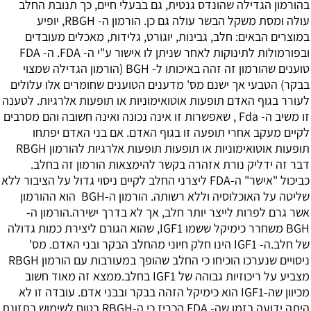
בהורמון הגדילה שהונדס גנטית, גם בבעלי חיים, כך תנובת החלב
עולה ומסת משקל הבשר עולה גם כן. הורמון ה- RBGH, יופיע
במוצרים הבאים: חלב, גבינות, יוגורט, גלידות, מאכלים מעובדים
ובפורמולות לתינוקות לאחר שניתן לו אישור ע"י ה- FDA. ה- FDA
טוענים שהורמון זה זהה באיכותו ל- BGH (הורמון הגדילה שמצוי
בבקר) הטבעי אך ישנם מס' מדענים הטוענים שחומרים אלו עלולים
לעורר בגוף האדם תופעות אוטואימוניות או תופעות אלרגיות. לטענה
זו משיב ה- Fda , שאפשרות זו אינה נכונה ואינה חשובה והם מסרבים
לקיים מעקב אחרי תופעה זו בגוף האדם. אם בני האדם יפתחו
תופעות אוטואימוניות או תופעות תופעות אלרגיות להורמון RBGH
דבר זה ידליק נורת אזהרה בקשר להימצאות הורמון זה בחלב.
כביכול "אישר" ה-FDA ליצרני החלב לקיים ניסוי גדול על הציבור ללא
שליטה על האוכלוסיה וללא רשותה. הורמון ה-BGH הוא ההורמון
אשר גרם לפרות לייצר יותר חלב, אך לא בדרך ישירה.הורמון ה-
BGH משחרר כימיקל ששמו IGF1, שהוא הגורם ליצירת כמות גדולה
של חלב.ה- IGF1 הינו חלק חיוני מהחלב הבקר ובני האדם. מס'
ניסויים שנערכו הוכיחו כי החלב שהופך במעורבות עם הורמון RBGH
מצביע על ריכוזיות גבוהה של IGF1 בחלב.ממצא זה מאוד חשוב
מכיוון שה-IGF1 הוא כימיקל הזהה בבקר ובבני אדם. עובדה זו לא
היתה ידועה בזמן שה- FDA הכריז כי ה-RBGH בטוח לשימוש בתזונת