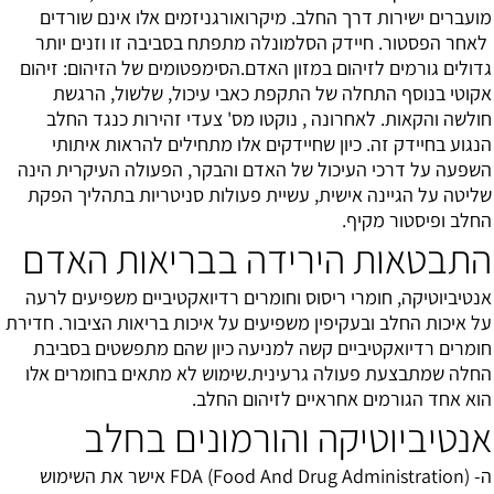
מועברים ישירות דרך החלב. מיקרואורגניזמים אלו אינם שורדים
לאחר הפסטור. חיידק הסלמונלה מתפתח בסביבה זו וזנים יותר
גדולים גורמים לזיהום במזון האדם.הסימפטומים של הזיהום: זיהום
אקוטי בנוסף התחלה של התקפת כאבי עיכול, שלשול, הרגשת
חולשה והקאות. לאחרונה , נוקטו מס' צעדי זהירות כנגד החלב
הנגוע בחיידק זה. כיון שחיידקים אלו מתחילים להראות איתותי
השפעה על דרכי העיכול של האדם והבקר, הפעולה העיקרית הינה
שליטה על הגיינה אישית, עשיית פעולות סניטריות בתהליך הפקת
החלב ופיסטור מקיף.
התבטאות הירידה בבריאות האדם
אנטיביוטיקה, חומרי ריסוס וחומרים רדיואקטיביים משפיעים לרעה
על איכות החלב ובעקיפין משפיעים על איכות בריאות הציבור. חדירת
חומרים רדיואקטיביים קשה למניעה כיון שהם מתפשטים בסביבת
החלה שמתבצעת פעולה גרעינית.שימוש לא מתאים בחומרים אלו
הוא אחד הגורמים אחראיים לזיהום החלב.
אנטיביוטיקה והורמונים בחלב
ה- FDA (Food And Drug Administration) אישר את השימוש