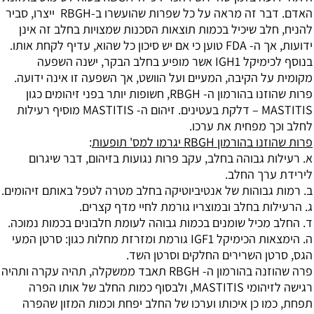
האדם. דבר זה מראה על כל שפרות שהועשרו ב-RBGH ייצרו, סביר
להניח, חלב שיכיל בכמות תוצאות הסכנות שמצויות בחלב זה אינן
ידועות, אך ה- FDA טוען כי אם יש סיכון כל שהוא, עדיף לקחת אותו.
בנוסף לכימיקל IGH1 אשר מופיע בחלב הבקר, ישנה השפעה
מקומית על הקיבה, המעיים ועל הוושט, אך השפעה זו אינה ידועה.
פרות שהוזנו בהורמון ה- RBGH, חשופות יותר בפני זיהומים כגון
MASTITIS – דלקת בעטינים. זיהום ה- MASTITIS מוסיף רעילות
לחלב וכך מפחית את ערכו.
פרות שהוזנו בהורמון RBGH יגרמו למס' תופעות
:
א. רעילות גבוהה בחלב, עקב פרות נגועות בזיהום, דבר שיגרום
לירידת ערך החלב.
ב. רמות גבוהות של אנטיביוטיקה בחלב מטרה לטפל באותם זיהומים.
ג. הרעילות בחלב ובמוצריו גורמת לחיי מדף קצרים.
ד. החלב מכיל שומנים בכמות גבוהה לעומת חלבונים בכמות נמוכה.
ה. הימצאות הכימיקל IGF1 גורמת ומזרזת מחלות כגון: סרטן המעי
הגס, סרטן השרירים החלקים וסרטן השד.
פרה שהוזנה בהורמון ה- RBGH תאבד ממשקלה, תהיה עקרה ותהיה
רגישה לזיהומי MASTITIS, ולבסוף כמות החלב של אותו הפרה
תפחת, כמו כן איכותו וערכו של החלב יפחת וכמות המזון שהפרה