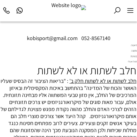
kobisport@gmail.com
|
052-8567140
דיאטה
ותזונה
בשיטת
Diet2All:
חלב לשתות או לא לשתות
המדע
שמאחורי
הגוף
חלב לשתות או לא לשתות חלק ב'
: "בריאות הציבור זה הבסיס שעליו
המושלם.
האושר והכוח של המדינה" בהתחשב באיכות המקסימלית ובאיזון
המרכיבים של החלב, אין מזון טבעי המשתווה אליו מבחינה תזונתית.
אולם, עבור מאות סוגים של מיקרואורגניזמים יש צרכים תזונתיים
הזהים לצרכי האדם והחלב מהווה נקודת מפגש מצוינת לגדילתם של
אותם מיקרואורגניזמים. קהל היעד אשר צורכים מוצרי חלב הם
בעיקר אנשים זקנים וצעירים. צעירים לרוב מפתחים חסינות כנגד
מחלות שכיחות ולכן המסקנה הנובעת מכך הינה שהמזונות שהם