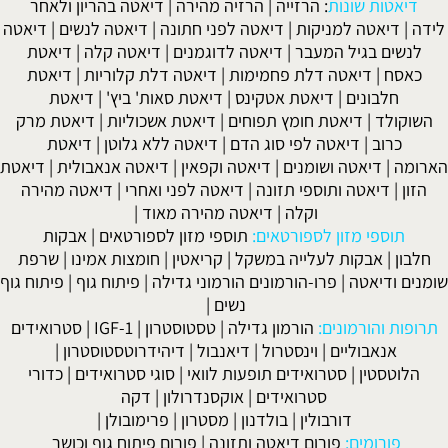
דיאטות שונות
:
הרזייה
|
הרזיה מהירה
|
דיאטה בהריון ולאחר
לידה
|
דיאטה למניקות
|
דיאטה לפני חתונה
|
דיאטה לנשים
|
דיאטה
לנשים בגיל המעבר
|
דיאטה לדוגמנים
|
דיאטה קלה
|
דיאטת
כאסח
|
דיאטה דלת פחמימות
|
דיאטה דלת קלוריות
|
דיאטת
חלבונים
|
דיאטת אטקינס
|
דיאטת סאות' ביץ'
|
דיאטת
השוקולד
|
דיאטת חומץ תפוחים
|
דיאטת אשכוליות
|
דיאטת מרק
כרוב
|
דיאטה לפי סוג הדם
|
דיאטה ללא גלוטן
|
דיאטת
הארומה
|
דיאטה ושומנים
|
דיאטה וקפאין
|
דיאטה אנאבולית
|
דיאטת
הזון
|
דיאטה ותוספי תזונה
|
דיאטה לפני ואחרי
|
דיאטה מהירה
וקלה
|
דיאטה מהירה מאוד
|
תוספי מזון לספורטאים:
תוספי מזון לספורטאים
|
אבקות
חלבון
|
אבקות לעלייה במשקל
|
קריאטין
|
חומצות אמינו
|
שרפת
שומנים ודיאטה
|
פרו-הורמונים הורמוני גדילה
|
פיתוח גוף
|
פיתוח גוף
נשים
|
תרופות והורמונים:
הורמון גדילה
|
טסטוסטרון
|
IGF-1
|
סטרואידים
אנאבוליים
|
וינסטרול
|
דיאנבול
|
דיהידרוטסטוסטרון
|
הלוטסטין
|
סטרואידים תופעות לוואי
|
סוגי סטרואידים
|
כדורי
סטרואידים
|
אוקסנדרולון
|
דקה
דורבולין
|
בולדנון
|
מסטרון
|
פרימובולן
|
פורומים:
פורום דיאטה ותזונה
|
פורום פיתוח גוף וכושר