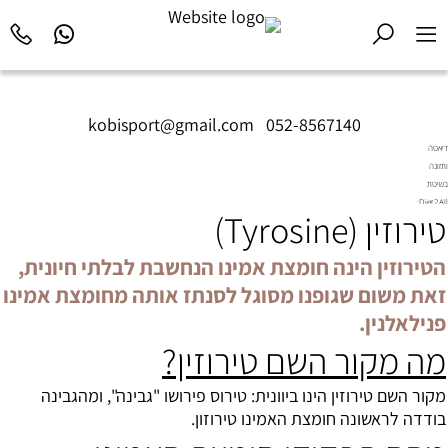
kobisport@gmail.com
|
052-8567140
דיאטה
ותזונה
בשיטת
Diet2All:
טירוזין (Tyrosine)‏
המדע
שמאחורי
הגוף
הטירוזין הינה חומצת אמינו הנחשבת לבלתי חיונית,
המושלם.
זאת משום שגופנו מסוגל לסנתז אותה מחומצת אמינו
פנילאלנין.
מה מקור השם טירוזין?
מקור השם טירוזין הינו ביוונית: טירוס פירושו "גבינה", ומהגבינה
בודדה לראשונה חומצת האמינו טירוזון.