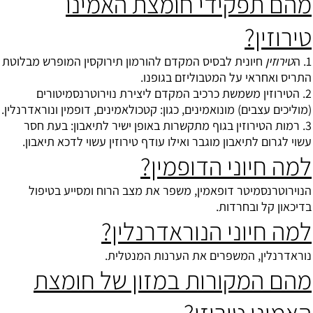
מהם תפקידי חומצת האמינו
טירוזין?
1. ה
טירוזין
חיונית לבסיס המקדם להורמון תירוקסין המופרש מבלוטת
התריס ואחראי על המטבוליזם בגופנו.
2. הטירוזין משמשת כרכיב המקדם ליצירת נוירוטרנסמיטורים
(מוליכים עצבים) מונואמינים, כגון: קטכולאמינים, דופמין ונוראדרנלין.
3. רמות הטירוזין בגוף מתקשרות באופן ישיר לתיאבון: בעת חסר
עשוי לגרום לתיאבון מוגבר ואילו עודף טירוזין עשוי לדכא תיאבון.
למה חיוני הדופמין?
הנוירוטרנסמיטר דופאמין, משפר את מצב הרוח ומסייע בטיפול
בדיכאון קל ובחרדות.
למה חיוני הנוראדרנלין?
נוראדרנלין, המשפרים את הערנות המנטלית.
מהם המקורות במזון של חומצת
האמינו טירוזן?