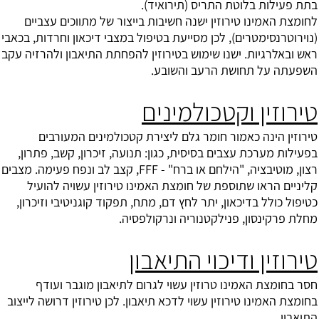
בתת פעילות בלוטת התריס (תירואיד).
לחומצת האמינו טירוזין ישנה חשיבות בייצור של מתווכים עצביים
(נוירוטרנסימטרים), לכן מסייעת בטיפול במצבי דיכאון וחרדות, בכאבי
ראש ובאלרגיות. ישנו שימוש בטירוזין להפחתת התיאבון ולהרזיה עקב
השפעתה על תחושת הרעב והשובע.
טירוזין וקטכולמינים
טירוזין הינה כאמור חומר גלם ליצירת קטכולמינים המעורבים
בפעילות מערכת עצבים בסיסית, כגון: תנועה, זיכרון, קשב, פתרון,
רצון, מוטיבציה, "הילחם או ברח" - FFF, קצב לב ונפח פעימה. מצבים
קליניים הראו שתוספת של חומצת האמינו טירוזין עשויה להועיל
כטיפול כולל בדיכאון, יתר לחץ דם, מתח, תפקוד קוגניטיבי וזיכרון,
מחלת פרקינסון, פנילקטנוריה ונרקולפסיה.
טירוזין ודיכוי התיאבון
חסר בחומצת האמינו טרוזין עשוי לגרום לתיאבון מוגבר ועודף
בחומצת האמינו טירוזין עשוי לדכא תיאבון. לכן טירוזין דרושה לייצוב
התיאבון.