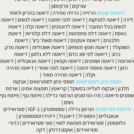
עורקים
|
פרקינסון
|
דיאטות שונות
:
הרזייה
|
הרזיה מהירה
|
דיאטה בהריון ולאחר
לידה
|
דיאטה למניקות
|
דיאטה לפני חתונה
|
דיאטה לנשים
|
דיאטה
לנשים בגיל המעבר
|
דיאטה לדוגמנים
|
דיאטה קלה
|
דיאטת
כאסח
|
דיאטה דלת פחמימות
|
דיאטה דלת קלוריות
|
דיאטת
חלבונים
|
דיאטת אטקינס
|
דיאטת סאות' ביץ'
|
דיאטת
השוקולד
|
דיאטת חומץ תפוחים
|
דיאטת אשכוליות
|
דיאטת מרק
כרוב
|
דיאטה לפי סוג הדם
|
דיאטה ללא גלוטן
|
דיאטת
הארומה
|
דיאטה ושומנים
|
דיאטה וקפאין
|
דיאטה אנאבולית
|
דיאטת
הזון
|
דיאטה ותוספי תזונה
|
דיאטה לפני ואחרי
|
דיאטה מהירה
וקלה
|
דיאטה מהירה מאוד
|
תוספי מזון לספורטאים:
תוספי מזון לספורטאים
|
אבקות
חלבון
|
אבקות לעלייה במשקל
|
קריאטין
|
חומצות אמינו
|
שרפת
שומנים ודיאטה
|
פרו-הורמונים הורמוני גדילה
|
פיתוח גוף
|
פיתוח גוף
נשים
|
תרופות והורמונים:
הורמון גדילה
|
טסטוסטרון
|
IGF-1
|
סטרואידים
אנאבוליים
|
וינסטרול
|
דיאנבול
|
דיהידרוטסטוסטרון
|
הלוטסטין
|
סטרואידים תופעות לוואי
|
סוגי סטרואידים
|
כדורי
סטרואידים
|
אוקסנדרולון
|
דקה