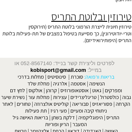
טירוזין ובלוטת התריס
טירוזין חיונית לייצרת הורמוני בלוטת התריס (תירוקסין
וטרי-יודוטירונין), כך מסייעת בטיפול במצבים של תת-פעילות בלוטת
התריס (היפותירואידיזם).
לפרטים וליצירת קשר בנייד: 052-8567140
או
במייל:
kobisport@gmail.com
בריאות ורפואה:
סוכרת
|
סינוסיטיס
|
מחלות בדרכי
הנשימה
|
אסטמה
|
אלרגיה
|
מחלת שלד
ומפרקים
|
גאוט
|
אוסטאופורוזיס
|
קרוהן
|
אולקוס
|
לחץ דם
גבוה
|
כולסטרול
|
טריגליצרידים
|
עצירות
|
מחלות עור
|
נשירת שיער
הקרחה
|
פסוריאזיס
|
סבוריאה
|
קוליטיס אולצרוזה
|
טחורים
|
לאחר
ניתוחי קיבה ומעיים
| מעי רגיז |
תת פעילות
התריס
|
היפוגליקמיה
|
דלקת בשתן
|
בריאות האישה גיל
המעבר
|
הריון ופוריות
האישה
|
קאנדידה
|
דיכאון
|
הרפס
|
אלצהיימר
|
טרשת