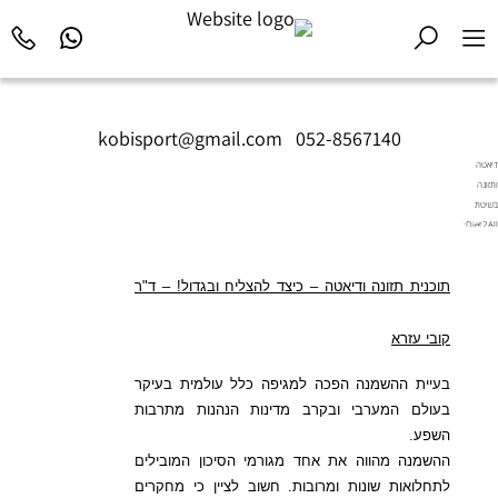
kobisport@gmail.com
|
052-8567140
דיאטה
ותזונה
בשיטת
Diet2All:
המדע
שמאחורי
תוכנית תזונה ודיאטה – כיצד להצליח ובגדול! – ד"ר
הגוף
המושלם.
קובי עזרא
בעיית ההשמנה הפכה למגיפה כלל עולמית בעיקר
בעולם המערבי ובקרב מדינות הנהנות מתרבות
השפע.
ההשמנה מהווה את אחד מגורמי הסיכון המובילים
לתחלואות שונות ומרובות. חשוב לציין כי מחקרים