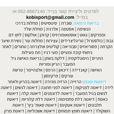
לפרטים וליצירת קשר בנייד: 052-8567140
או
במייל:
kobisport@gmail.com
בריאות ורפואה:
סוכרת
|
סינוסיטיס
|
מחלות בדרכי
הנשימה
|
אסטמה
|
אלרגיה
|
מחלת שלד
ומפרקים
|
גאוט
|
אוסטאופורוזיס
|
קרוהן
|
אולקוס
|
לחץ דם
גבוה
|
כולסטרול
|
טריגליצרידים
|
עצירות
|
מחלות עור
|
נשירת שיער
הקרחה
|
פסוריאזיס
|
סבוריאה
|
קוליטיס אולצרוזה
|
טחורים
|
לאחר
ניתוחי קיבה ומעיים
| מעי רגיז |
תת פעילות
התריס
|
היפוגליקמיה
|
דלקת בשתן
|
בריאות האישה גיל
המעבר
|
הריון ופוריות
האישה
|
קאנדידה
|
דיכאון
|
הרפס
|
אלצהיימר
|
טרשת
עורקים
|
פרקינסון
|
דיאטות שונות
:
הרזייה
|
הרזיה מהירה
|
דיאטה בהריון ולאחר
לידה
|
דיאטה למניקות
|
דיאטה לפני חתונה
|
דיאטה לנשים
|
דיאטה
לנשים בגיל המעבר
|
דיאטה לדוגמנים
|
דיאטה קלה
|
דיאטת
כאסח
|
דיאטה דלת פחמימות
|
דיאטה דלת קלוריות
|
דיאטת
חלבונים
|
דיאטת אטקינס
|
דיאטת סאות' ביץ'
|
דיאטת
השוקולד
|
דיאטת חומץ תפוחים
|
דיאטת אשכוליות
|
דיאטת מרק