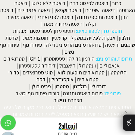
כרוב
|
דיאטה לפי סוג הדם
|
דיאטה ללא גלוטן
|
דיאטת
הארומה
|
דיאטה ושומנים
|
דיאטה וקפאין
|
דיאטה אנאבולית
|
דיאטת
הזון
|
דיאטה ותוספי תזונה
|
דיאטה לפני ואחרי
|
דיאטה מהירה
וקלה
|
דיאטה מהירה מאוד
|
תוספי מזון לספורטאים:
תוספי מזון לספורטאים
|
אבקות
חלבון
|
אבקות לעלייה במשקל
|
קריאטין
|
חומצות אמינו
|
שרפת
שומנים ודיאטה
|
פרו-הורמונים הורמוני גדילה
|
פיתוח גוף
|
פיתוח גוף
נשים
|
תרופות והורמונים:
הורמון גדילה
|
טסטוסטרון
|
IGF-1
|
סטרואידים
אנאבוליים
|
וינסטרול
|
דיאנבול
|
דיהידרוטסטוסטרון
|
הלוטסטין
|
סטרואידים תופעות לוואי
|
סוגי סטרואידים
|
כדורי
סטרואידים
|
אוקסנדרולון
|
דקה
דורבולין
|
בולדנון
|
מסטרון
|
פרימובולן
|
פורומים:
פורום דיאטה ותזונה
|
פורום פיתוח גוף וכושר
הצהרת נגישות
המידע אינו המלצה או התוויה לטיפול רפואי. בכל מקרה של בעיה
✕
רפואית יש להיוועץ ברופא המטפל. © כל הזכויות שמורות.
בניית אתרים