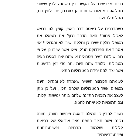
רבים מצביעים על הקשר בין השמנה לבין שיעורי
תחלואה במחלות שונות ובהן סוכרת, יתר לחץ דם,
מחלות לב ועוד.
כשמדברים על דיאטה דבר ראשון קופץ לנו בראש
לאכול פחות! האם הדבר נכון? אם תשאלו את
מטופלי חלקם ישיבו כן וחלקם ישיבו לא ובגדול!!! אני
אסביר את הפרדוקס הנ"ל, אילו אשר ישיבו כן על פי
רוב יש להם בעיה מטבולית או שהם יצרו בגופם בעיה
מטבולית. כלומר שהם היות יותר מדי זמן בדיאטות
אשר יצרו להם ירידה במטבוליזם התאי.
לעומתם הקבוצה השנייה שאמרה לא ובגדול, הינם
מטופים אשר המטבוליזם שלהם תקין, ועל כן ניתן
לעצב את תוכנית התזונה שלהם ביתר גמישות=קלות.
וגם התוצאות לא יאחרו להגיע.
חשוב להבין כי המילה דיאטה פירושה תזונה, תזונה
נכונה אשר תצור בגופנו מצב אידיאלי של בריאות
קלילות ושלמות מבחינה נפשית\רוחנית
ופיזית\בריאותית.