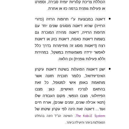
הכוללת צריכת קלוריות יומית סבירה, וספורט
או פעילות גופנית ברמה כזו או אחרת.
דיאטה במבוצעת ע"י תרופות הרזיה (כדורי
הרזייה) שהיא דיאטה מסוגים שונים יחד עם
תרופות הרזייה, דיאטה מהירה המוכרת גם
בשמות דיאטת כאסח, דיאטת בזק או דיאטת
רצח (דיאטות מסוג זה מתיימרות בדרך כלל
לאפשר ירידה משמעותית במשקל, במהירות
וללא פעילות גופנית) וכן הלאה.
ישנן דיאטות הפועלות בשיטת דיאטת עיקרון
האינדיווידואל, כלומר תוכנית תזונה אשר
מותאמת באופן אישי למטופל, כל זאת
בהתאם לצרכיו האישיים, כגון: מצבו
הפיזיולוגי, מצבו הנפשי, מקום העבודה שלו
(תנאי אכילה שונים, זמנים שונים), אורח חיים
ועוד... דיאטה זאת הינה לפי עקרון שיטתו של
System
Kobi.E
The
. השיטה הנ"ל הינה בהחלט
המומלצת ביותר והיעילה ביותר.