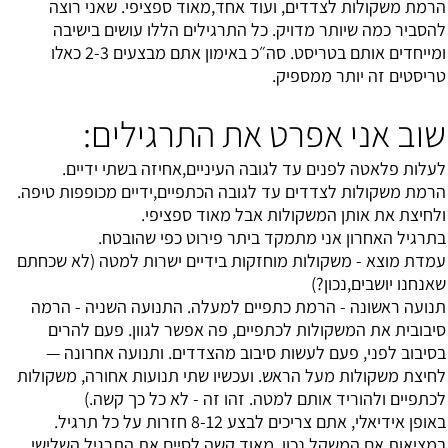
הרמת משקולות לצדדים, ועוד אחד,מאוד ספציפי. שאני רוצה
להסביר כמה שיותר מדויק. כל התרגילים הללו עושים בישיבה
ומייחדים אותם בטריסט. סה״כ באימון אתם מבצעים 2-3 כאלו
טריסטים זה יותר ממספיק.
שוב אני אפרט את התרגילים:
לעלות פלאטה לפנים עד לגובה העיניים,אחיזה בשתי ידיים.
הרמת משקולות לצדדים עד לגובה הכתפיים,ידיים מכופפות טיפה.
ולחיצת את אותן המשקולות אבל מאוד ספציפי.
בתרגיל האחרון אני מתמקד ביתר פירוט כפי שהובטח.
עמדת מוצא - משקולות מוחזקות בידיים ישרות למטה (לא שכחתם
שאנחנו יושבים,נכון?)
תנועה ראשונה - הרמת כתפיים למעלה. התנועה השניה - הרמה
סיבובית את המשקולות לכתפיים, פה אפשר לגוון. פעם להרים
בסיבוב לפני, פעם לעשות סיבוב מהצדדים. ותנועה אחרונה —
לחיצת משקולות מעל הראש. ועכשיו שתי תנועות אחורה, משקולות
לכתפיים ולהוריד אותם למטה. זהו זה - לא כל כך קשה.)
באופן אידיאלי, אתם צריכים לבצע 8-12 חזרות על כל תרגיל.
במציאות,אם המשקל נכון, מאוד קשה לסיים את התרגיל השלישי.