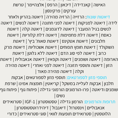
האישה
|
קאנדידה
|
דיכאון
|
הרפס
|
אלצהיימר
|
טרשת
עורקים
|
פרקינסון
|
דיאטות שונות
:
הרזייה
|
הרזיה מהירה
|
דיאטה בהריון ולאחר
לידה
|
דיאטה למניקות
|
דיאטה לפני חתונה
|
דיאטה לנשים
|
דיאטה
לנשים בגיל המעבר
|
דיאטה לדוגמנים
|
דיאטה קלה
|
דיאטת
כאסח
|
דיאטה דלת פחמימות
|
דיאטה דלת קלוריות
|
דיאטת
חלבונים
|
דיאטת אטקינס
|
דיאטת סאות' ביץ'
|
דיאטת
השוקולד
|
דיאטת חומץ תפוחים
|
דיאטת אשכוליות
|
דיאטת מרק
כרוב
|
דיאטה לפי סוג הדם
|
דיאטה ללא גלוטן
|
דיאטת
הארומה
|
דיאטה ושומנים
|
דיאטה וקפאין
|
דיאטה אנאבולית
|
דיאטת
הזון
|
דיאטה ותוספי תזונה
|
דיאטה לפני ואחרי
|
דיאטה מהירה
וקלה
|
דיאטה מהירה מאוד
|
תוספי מזון לספורטאים:
תוספי מזון לספורטאים
|
אבקות
חלבון
|
אבקות לעלייה במשקל
|
קריאטין
|
חומצות אמינו
|
שרפת
שומנים ודיאטה
|
פרו-הורמונים הורמוני גדילה
|
פיתוח גוף
|
פיתוח גוף
נשים
|
תרופות והורמונים:
הורמון גדילה
|
טסטוסטרון
|
IGF-1
|
סטרואידים
אנאבוליים
|
וינסטרול
|
דיאנבול
|
דיהידרוטסטוסטרון
|
הלוטסטין
|
סטרואידים תופעות לוואי
|
סוגי סטרואידים
|
כדורי