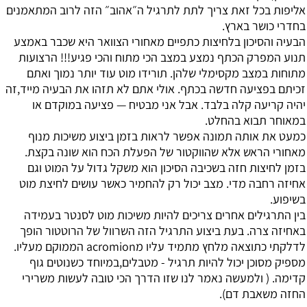
אליפות בכל זאת צריך לתת לתרגיל ה״אהוב״ הזה לרוב המתאמנים
בחדרי כושר בארץ.
הבעיה והסיכון בלחיצות כתפיים מאחורי הצוואר היא שכבר באמצע
תנוע המפרק הכתף נמצע במצב הכי מתוח והכי פגיע!!! הרצועות
מתוחות במצב מקסימלי שלהן. תורידו מוט עוד יותר נמוך ואתם
זכיתם בפציעה חדשה בכתף. אולי אתם לא תזהו את הבעיה מייד,זה
יהיה קריעה קלה בלבד. אבל אני מבטיח — פציעה במוקדם או
במאוחר תבוא בהחלט.
כמעט את אותה תמונה אפשר לראות בזמן ביצוע משיכות מנוף
מאחורי הראש אלא שהווקטור של הפעלת הכח הוא שונה בקצת.
בזמן לחיצות חזה בשכיבה הסיכון הוא משקל גדול על המוט וגם
אחיזה רחבה מדי. מצב יכול רק להחמיר כאשר עושים לחיצת מוט
בשיפוע.
בין התרגילים אחרים צריכים להיות משיכות מוט לסנטר בעמידה
באחיזה צרה. בעת ביצוע התרגיל הזה השרוול של הרוטטור הופך
לדלקתי כתוצאה מלחץ מתמיד עליו מacromion הממוקם מעליו.
מספיק מסוכן יכול להיות תרגיל - מטבלים,במיוחד כשנוטים גוף
קדימה. ( ולמעשה נאמר לנו שזו הדרך הכי טובה לעשות משרירי
החזה משאבת דם).