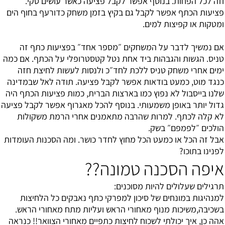
וזה לכל הפחות. בנוסף אפשר לקבל פציעה כאשר עושים סקי.
פציעות הכתף אפשר לקבל גם בקיץ בזמן משחק כדורעף בחוף הים
ומטקות או קפיצות למים.
אם נמשיך לדבר על המשחקים ״מספר אחד״ בפציעות כתף זה
טניס. הגשות והגבהות ביד אחת נטל קטסטרופלי על הכתף. אם כמה
ימים אחרי משחק טניס ללכת לחד״כ ולנסות לעשות לחיצת חזה
כנגד מוט, כמעט בודאות אפשר לקבל פציעה. תודה לאל שבמדינה
שלנו בייסבול לא נפוץ כמו בארצות הברית, כמות פציעות הכתף היה
גדול יותר באופן משמעותי. בנוסף להכל מאגרוף אפשר לקבל פציעה
לא קלה לכתף. למרות שהרבה מתאמנים אחרי הרמת משקולות
הולכים ״לפמפם״ בשק.
אבל זה הכל או כמעט הכל מחוץ לחדר כושר. ומה הסכנות העומדות
לפנינו בתוכו?
איפה הסכנה טמונה??
תרגילים שעלולים להיות מסוכנים:
למנהיגות במונחים של סיכון למפרקי כתף נאבקים כל הלחיצות
בשכיבה,משיכות מנוף מאחורי הראש ועליות מתח מאחורי הראש.
אהה כן, איך יכולתי לשכוח לחיצות כתפיים מאחורי הצוואר!! כנראה