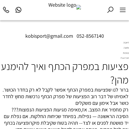
kobisport@gmail.com
|
052-8567140
דיאטה
ותזונה
בשיטת
Diet2All:
פציעות במפרק הכתף ואיך להימנע
המדע
שמאחורי
הגוף
מהן?
המושלם.
ברור לנו שפציעות במפרק הכתף אפשר לקבל לא רק בחדר הכושר.
לאמיתו של דבר רוב הפציעות של מפרק הכתף נרכשות מחוץ לחדר
כושר אבל אימון עם משקלים
רק מחמיר את המצב. אז,מאיפה מגיעות הפציעות הנפוצות???
הסיבה הראשונה — נפילות. במיוחד שכיחות החלקות. אם נפלת עם
יד מושטת לפנים או לצד-- תהיה בטוח שקיבלת מיקרופציעה בכתף