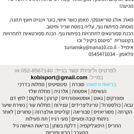
מניעה!
מאת: אולג טוריאנסקי. מאמן כושר אישי, בוגר וינגייט ויועץ תזונה.
מומחה בפיתוח גוף, עליה במסת שריר וחיטוב.
הכנת ספורטאים לתחרויות בפיתוח גוף. הכנת ספורטאיות לתחרויות
בקטגורית "פיטנס ביקיני" וכו
אימייל - turiansky@nana10.co.il
פלאפון - 0545471034
לפרטים וליצירת קשר בנייד: 052-8567140
או
במייל:
kobisport@gmail.com
בריאות ורפואה:
סוכרת
|
סינוסיטיס
|
מחלות בדרכי
הנשימה
|
אסטמה
|
אלרגיה
|
מחלת שלד
ומפרקים
|
גאוט
|
אוסטאופורוזיס
|
קרוהן
|
אולקוס
|
לחץ דם
גבוה
|
כולסטרול
|
טריגליצרידים
|
עצירות
|
מחלות עור
|
נשירת שיער
הקרחה
|
פסוריאזיס
|
סבוריאה
|
קוליטיס אולצרוזה
|
טחורים
|
לאחר
ניתוחי קיבה ומעיים
| מעי רגיז |
תת פעילות
התריס
|
היפוגליקמיה
|
דלקת בשתן
|
בריאות האישה גיל
המעבר
|
הריון ופוריות