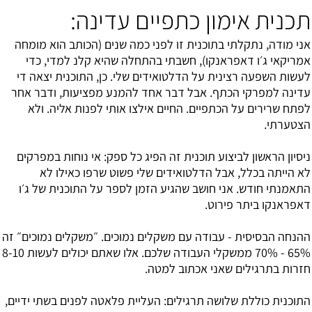
תכנית אימון כתפיים עדינה:
אני מודה, נתקלתי בתוכנית זו לפני כמה שנים (הכותב הוא מומחה
אמריקאי ג׳ו דאפראנקו), חשבתי בהתחלה שהיא קלנ למדי, כדי
לעשות השפעה רצינית על הדלטואידים שלי. כן, התוכנית יצאה די
עדינה למפרקי הכתף. אבל דבר אחד להמנע מפציעות, ודבר אחר
לפתח שרירים על הכתפיים. החיים אילצו אותי לפנות אליה. ולא
הצטערתי.
ניסיון הראשון לביצוע תוכנית זה הפיג כל ספק: אי נוחות במפרקים
לא הייתה בכלל, אבל הדלטואידים שלי פשוט שרפו כאילו לא
התאמנתי חודש. אני חושב שהגיע הזמן לספר על התוכנית של ג׳ו
דאפראנקו ביתר פירוט.
ההנחה הבסיסית - עבודה עם משקלים נמוכים. ״משקלים נמוכים״ זה
65% - 70% ממשקלי העבודה שלכם. אלו שאתם יכולים לעשות 8-10
חזרות בתרגילים שאני אכתוב למטה.
התוכנית כוללת שלושה תרגילים: העליית פלאטה לפנים בשתי ידיים,