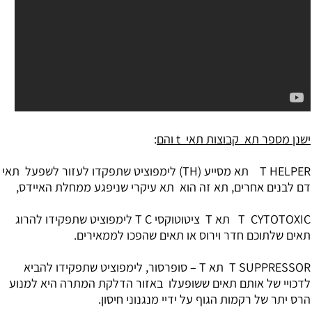
ישנן מספר תא קבוצות תאי t והם
:
T HELPER תא מסייע (TH) לימפוציט שתפקדו לעזור לשפעל תאי
דם לבנים אחרים, תא זה הוא תא עיקרי שניפגע ממחלת האיידס,
T CYTOTOXIC תא T ציטוטוקסי T C לימפוציט שתפקידו להרוג
תאים שלתוכם חדר וירוס או תאים שהפכו לממאירים.
T SUPPRESSOR תא T – סופרסור, לימפוציט שתפקידו להביא
לדכויי של אותם תאים ששופעלו באזור הדלקת המתרה היא למנוע
הרס יתר של רקמות הגוף על ידיי מנגנוני חיסון.