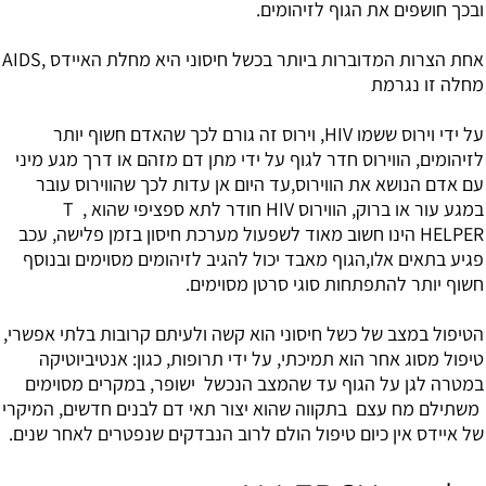
ובכך חושפים את הגוף לזיהומים.
אחת הצרות המדוברות ביותר בכשל חיסוני היא מחלת האיידס ,AIDS
מחלה זו נגרמת
על ידי וירוס ששמו HIV, וירוס זה גורם לכך שהאדם חשוף יותר
לזיהומים, הווירוס חדר לגוף על ידי מתן דם מזהם או דרך מגע מיני
עם אדם הנושא את הווירוס,עד היום אן עדות לכך שהווירוס עובר
במגע עור או ברוק, הווירוס HIV חודר לתא ספציפי שהוא , T
HELPER הינו חשוב מאוד לשפעול מערכת חיסון בזמן פלישה, עכב
פגיע בתאים אלו,הגוף מאבד יכול להגיב לזיהומים מסוימים ובנוסף
חשוף יותר להתפתחות סוגי סרטן מסוימים.
הטיפול במצב של כשל חיסוני הוא קשה ולעיתם קרובות בלתי אפשרי,
טיפול מסוג אחר הוא תמיכתי, על ידי תרופות, כגון: אנטיביוטיקה
במטרה לגן על הגוף עד שהמצב הנכשל ישופר, במקרים מסוימים
משתילם מח עצם בתקווה שהוא יצור תאי דם לבנים חדשים, המיקרי
של איידס אין כיום טיפול הולם לרוב הנבדקים שנפטרים לאחר שנים.