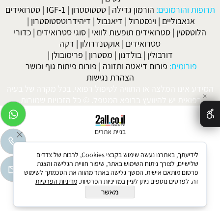
תרופות והורמונים:
הורמון גדילה
|
טסטוסטרון
|
IGF-1
|
סטרואידים
אנאבוליים
|
וינסטרול
|
דיאנבול
|
דיהידרוטסטוסטרון
|
הלוטסטין
|
סטרואידים תופעות לוואי
|
סוגי סטרואידים
|
כדורי
סטרואידים
|
אוקסנדרולון
|
דקה
דורבולין
|
בולדנון
|
מסטרון
|
פרימובולן
|
פורומים:
פורום דיאטה ותזונה
|
פורום פיתוח גוף וכושר
הצהרת נגישות
המידע אינו המלצה או התוויה לטיפול רפואי. בכל מקרה של בעיה
✕
רפואית יש להיוועץ ברופא המטפל. © כל הזכויות שמורות.
בניית אתרים
לידיעתך, באתרנו נעשה שימוש בקבצי Cookies, לרבות של צדדים
שלישיים, לצורך ניתוח השימוש באתר, שיפור חוויית הגלישה והצגת
פרסום מותאם אישית. המשך גלישה באתר מהווה את הסכמתך לשימוש
זה. לפרטים נוספים ניתן לעיין במדיניות הפרטיות.
מדיניות הפרטיות
מאשר