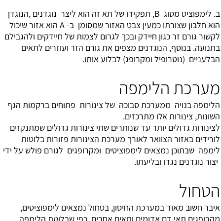
ב. לימפוציט מסוג B, תפקידו של תא זה הוא ליצר נוגדנים ,הנוגדן
הוא חלבון שצורתו כמעין צבט האזור שמסומן ב- A הוא אזור שיכול
לקשור גורם זר כגון חיידק ובכך לגרום לצמות של חיידקים ולהגבילם
בתנועה. בנוסף, הנוגדנים מצפים את גורם הזר ועוזרים לתאים
הבלעניים (נוטרופיל ומקרופג) לבלוע אותו.
מערכת הלימפה
הלימפה בנויה ממערכת סבוכה של צינורות פתוחים ברקמות הגף
השונות, צינורות אלו מתרכזים.
לצינורות גדולים יותר עד שנותרים שתי צינורות גדולים שמתנקזים
לורידים באזור הצוואר לאורך מערכת הצינורות פזורות בלוטות
לימפה שבתוכן נמצאים לימפוציטים ומקרופגים לגורם פולש על ידי
יצור נוגדנים נגדו ובליעתו.
הטחול
איבר חשוב מאוד במערכת החיסון, בטחול נמצאים לימפוציטים,
מקרופגים תאי דם אדומים ותאים אחרים, כפי שבלוטת הלימפה