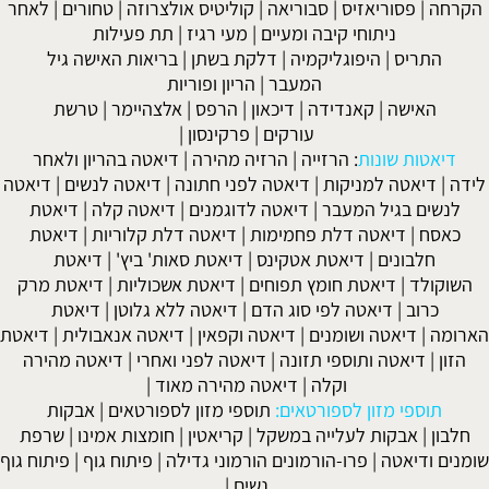
הקרחה
|
פסוריאזיס
|
סבוריאה
|
קוליטיס אולצרוזה
|
טחורים
|
לאחר
ניתוחי קיבה ומעיים
| מעי רגיז |
תת פעילות
התריס
|
היפוגליקמיה
|
דלקת בשתן
|
בריאות האישה גיל
המעבר
|
הריון ופוריות
האישה
|
קאנדידה
|
דיכאון
|
הרפס
|
אלצהיימר
|
טרשת
עורקים
|
פרקינסון
|
דיאטות שונות
:
הרזייה
|
הרזיה מהירה
|
דיאטה בהריון ולאחר
לידה
|
דיאטה למניקות
|
דיאטה לפני חתונה
|
דיאטה לנשים
|
דיאטה
לנשים בגיל המעבר
|
דיאטה לדוגמנים
|
דיאטה קלה
|
דיאטת
כאסח
|
דיאטה דלת פחמימות
|
דיאטה דלת קלוריות
|
דיאטת
חלבונים
|
דיאטת אטקינס
|
דיאטת סאות' ביץ'
|
דיאטת
השוקולד
|
דיאטת חומץ תפוחים
|
דיאטת אשכוליות
|
דיאטת מרק
כרוב
|
דיאטה לפי סוג הדם
|
דיאטה ללא גלוטן
|
דיאטת
הארומה
|
דיאטה ושומנים
|
דיאטה וקפאין
|
דיאטה אנאבולית
|
דיאטת
הזון
|
דיאטה ותוספי תזונה
|
דיאטה לפני ואחרי
|
דיאטה מהירה
וקלה
|
דיאטה מהירה מאוד
|
תוספי מזון לספורטאים:
תוספי מזון לספורטאים
|
אבקות
חלבון
|
אבקות לעלייה במשקל
|
קריאטין
|
חומצות אמינו
|
שרפת
שומנים ודיאטה
|
פרו-הורמונים הורמוני גדילה
|
פיתוח גוף
|
פיתוח גוף
נשים
|