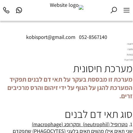
kobisport@gmail.com
|
052-8567140
דיאטה
ותזונה
בשיטת
Diet2All:
מערכת חיסונית
המדע
שמאחורי
הגוף
מערכת זו מבססת בעקר על תאי דם לבנים תפקיד
המושלם.
המערכת להגן על הגוף על ידי זיהום והרס מרכיבים
זרים.
סוג תאי דם לבנים
1.
נוטרופיל (neutrophil) ומקרופג (macrophage)
שני תאים אילו מהווים תאים בלעני (PHAGOCYTES) שתפקדם