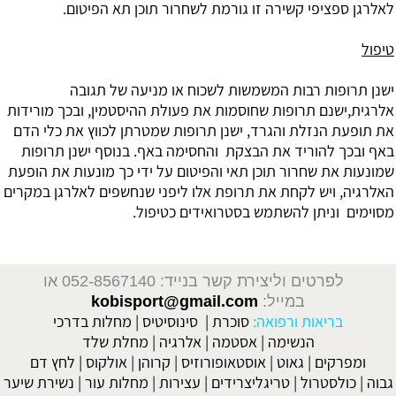
לאלרגן ספציפי קשירה זו גורמת לשחרור תוכן תא הפיטום.
טיפול
ישנן תרופות רבות המשמשות לשכוח או מניעה של תגובה
אלרגית,ישנם תרופות שחוסמות את פעולת ההיסטמין, ובכך מורידות
את תופעת הנזלת והגרד, ישנן תרופות שמטרתן לכווץ את כלי הדם
באף ובכך להוריד את הבצקת והחסימה באף. בנוסף ישנן תרופות
שמונעות את שחרור תוכן תאי והפיטום על ידי כך מונעות את הופעת
האלרגיה, ויש לקחת את תרופת אלו ליפני שנחשפים לאלרגן במקרים
מסוימים וניתן להשתמש בסטרואידים כטיפול.
לפרטים וליצירת קשר בנייד: 052-8567140
או
במייל:
kobisport@gmail.com
בריאות ורפואה:
סוכרת
|
סינוסיטיס
|
מחלות בדרכי
הנשימה
|
אסטמה
|
אלרגיה
|
מחלת שלד
ומפרקים
|
גאוט
|
אוסטאופורוזיס
|
קרוהן
|
אולקוס
|
לחץ דם
גבוה
|
כולסטרול
|
טריגליצרידים
|
עצירות
|
מחלות עור
|
נשירת שיער