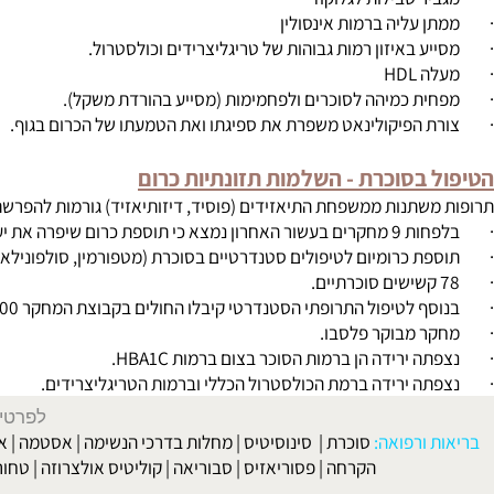
 בסוכרת השלמות תזונתיות
מות גלוקוז
סבילות לגלוקוז
ליה ברמות אינסולין
באיזון רמות גבוהות של טריגליצרידים וכולסטרול.
HD
כמיהה לסוכרים ולפחמימות (מסייע בהורדת משקל).
פיקולינאט משפרת את ספיגתו ואת הטמעתו של הכרום בגוף.
 בסוכרת - השלמות תזונתיות כרום
שתנות ממשפחת התיאזידים (פוסיד, דיזותיאזיד) גורמות להפרשת מינרלים
 והייתה בעלת אפקט חיובי על פרופיל הסוכרים בדם.
כרומיום לטיפולים סטנדרטיים בסוכרת (מטפורמין, סולפונילאוריה) 
ול התרופתי הסטנדרטי קיבלו החולים בקבוצת המחקר 200 מק"ג כרום פיקולינאט פעמיים ביום.
מבוקר פלסבו.
רידה הן ברמות הסוכר בצום ברמות HBA1C.