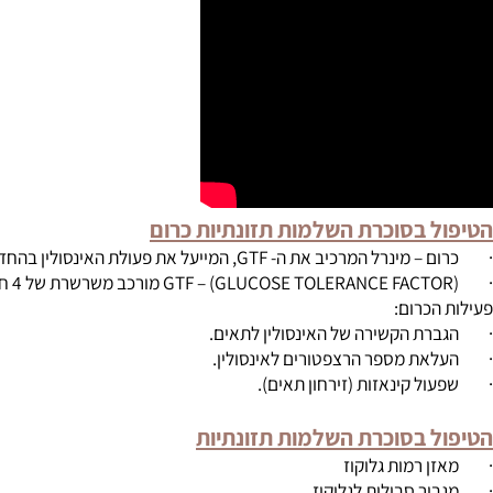
ולשה, דיכאון וחוסר ריכוז
 בסוכרת השלמות תזונתיות כרום
 את ה- GTF, המייעל את פעולת האינסולין בהחדרת הגלוקוז לתא.
כרום:
הקשירה של האינסולין לתאים.
 מספר הרצפטורים לאינסולין.
קינאזות (זירחון תאים).