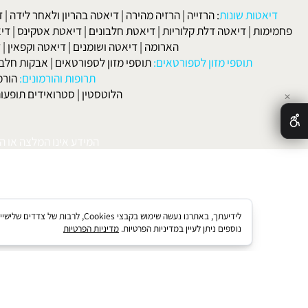
ירידה ברמת הכולסטרול הכללי וברמות הטריגליצרידים.
לפרטים וליצירת ק
 ורפואה:
סוכרת
|
סינוסיטיס
|
מחלות בדרכי הנשימה
|
אסטמה
|
אלרגיה
הקרחה
|
פסוריאזיס
|
סבוריאה
|
קוליטיס אולצרוזה
|
טחורים
|
לא
האיש
אטות שונות
:
הרזייה
|
הרזיה מהירה
|
דיאטה בהריון ולאחר לידה
|
דיאטה 
מות
|
דיאטה דלת קלוריות
|
דיאטת חלבונים
|
דיאטת אטקינס
|
דיאטת סא
הארומה
|
דיאטה ושומנים
|
דיאטה וקפאין
|
דיאטה
תוספי מזון לספורטאים:
תוספי מזון לספורטאים
|
אבקות חלבון
|
אבק
תרופות והורמונים:
הורמון גדי
הלוטסטין
|
סטרואידים תופעות לוואי
המידע אינו המלצה או התוויה 
לידיעתך, באתרנו נעשה שימוש בקבצי kies