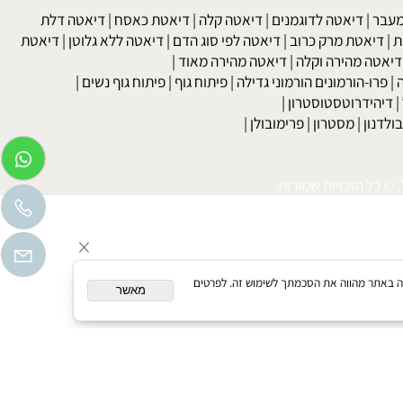
kob
 גבוה
|
כולסטרול
|
טריגליצרידים
|
עצירות
|
מחלות עור
|
נשירת שיער
לקת בשתן
|
בריאות האישה גיל המעבר
|
הריון ופוריות
בר
|
דיאטה לדוגמנים
|
דיאטה קלה
|
דיאטת כאסח
|
דיאטה דלת
דיאטת מרק כרוב
|
דיאטה לפי סוג הדם
|
דיאטה ללא גלוטן
|
דיאטת
טה מהירה וקלה
|
דיאטה מהירה מאוד
|
רו-הורמונים הורמוני גדילה
|
פיתוח גוף
|
פיתוח גוף נשים
|
יהידרוטסטוסטרון
|
דנון
|
מסטרון
|
פרימובולן
|
כל הזכויות שמורות.
המשך גלישה באתר מהווה את הסכמתך לשימוש זה. לפרטים