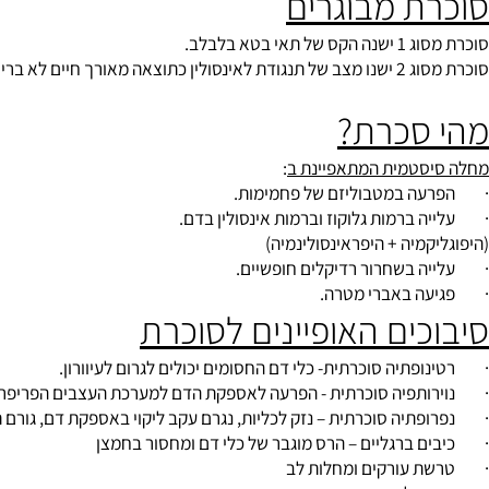
ת מבוגרים
ג 1
ישנה הקס של תאי בטא בלבלב.
ג 2
ישנו מצב של תנגודת לאינסולין כתוצאה מאורך חיים לא בריא.
סכרת?
סטמית המתאפיינת ב
:
 במטבוליזם של פחמימות.
ברמות גלוקוז וברמות אינסולין בדם.
מיה + היפראינסולינמיה)
בשחרור רדיקלים חופשיים.
 באברי מטרה.
ים האופיינים לסוכרת
תיה סוכרתית- כלי דם החסומים יכולים לגרום לעיוורון.
פיה סוכרתית - הפרעה לאספקת הדם למערכת העצבים הפריפרית.
יה סוכרתית – נזק לכליות, נגרם עקב ליקוי באספקת דם, גורם תמותה 
ברגליים – הרס מוגבר של כלי דם ומחסור בחמצן