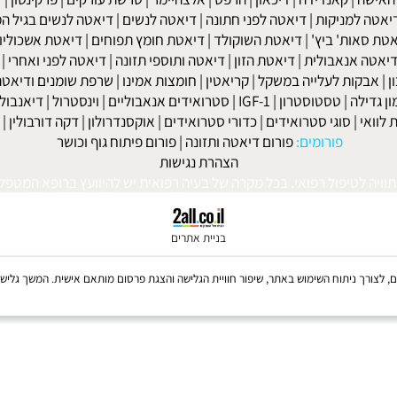
שר בנייד: 052-8567140
או במייל:
isport@gmail.com
|
מחלת שלד ומפרקים
|
גאוט
|
אוסטאופורוזיס
|
קרוהן
|
אולקוס
|
לחץ דם
חר ניתוחי קיבה ומעיים
| מעי רגיז |
תת פעילות התריס
|
היפוגליקמיה
|
ד
ה
|
קאנדידה
|
דיכאון
|
הרפס
|
אלצהיימר
|
טרשת עורקים
|
פרקינסון
|
למניקות
|
דיאטה לפני חתונה
|
דיאטה לנשים
|
דיאטה לנשים בגיל המע
ות' ביץ'
|
דיאטת השוקולד
|
דיאטת חומץ תפוחים
|
דיאטת אשכוליות
|
 אנאבולית
|
דיאטת הזון
|
דיאטה ותוספי תזונה
|
דיאטה לפני ואחרי
|
דיא
ות לעלייה במשקל
|
קריאטין
|
חומצות אמינו
|
שרפת שומנים ודיאטה
|
פ
לה
|
טסטוסטרון
|
IGF-1
|
סטרואידים אנאבוליים
|
וינסטרול
|
דיאנבול
|
ד
|
סוגי סטרואידים
|
כדורי סטרואידים
|
אוקסנדרולון
|
דקה דורבולין
|
בול
פורומים:
פורום דיאטה ותזונה
|
פורום פיתוח גוף וכושר
הצהרת נגישות
לטיפול רפואי. בכל מקרה של בעיה רפואית יש להיוועץ ברופא המטפל. © 
בניית אתרים
Coo, לרבות של צדדים שלישיים, לצורך ניתוח השימוש באתר, שיפור חוויית הגלישה והצגת פרסום מותאם אישית. 