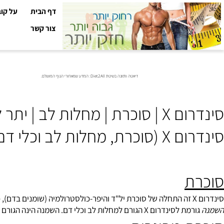
דף הבית
על קובי עזר
צור קשר
דיאטה ותזונה בשיטת Diet2All: המדע שמאחורי הגוף המושלם.
 לב | יתר לחץ דם | השמנה
כלי דם, יתר לחץ דם והשמנה)
ת
היפר-כולסטרולמיה
(שומנים בדם), כלומר עליית ערכי ה-LDL והטריג
 לסינדרום X הגורם למחלות לב וכלי דם. השמנה הינה הגורם ל
סוכרת