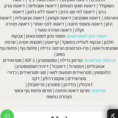
השוקולד
|
דיאטת חומץ תפוחים
|
דיאטת אשכוליות
|
דיאטת מרק
כרוב
|
דיאטה לפי סוג הדם
|
דיאטה ללא גלוטן
|
דיאטת
הארומה
|
דיאטה ושומנים
|
דיאטה וקפאין
|
דיאטה אנאבולית
|
דיאטת
הזון
|
דיאטה ותוספי תזונה
|
דיאטה לפני ואחרי
|
דיאטה מהירה
וקלה
|
דיאטה מהירה מאוד
|
תוספי מזון לספורטאים:
תוספי מזון לספורטאים
|
אבקות
חלבון
|
אבקות לעלייה במשקל
|
קריאטין
|
חומצות אמינו
|
שרפת
שומנים ודיאטה
|
פרו-הורמונים הורמוני גדילה
|
פיתוח גוף
|
פיתוח גוף
נשים
|
תרופות והורמונים:
הורמון גדילה
|
טסטוסטרון
|
IGF-1
|
סטרואידים
אנאבוליים
|
וינסטרול
|
דיאנבול
|
דיהידרוטסטוסטרון
|
הלוטסטין
|
סטרואידים תופעות לוואי
|
סוגי סטרואידים
|
כדורי
סטרואידים
|
אוקסנדרולון
|
דקה
דורבולין
|
בולדנון
|
מסטרון
|
פרימובולן
|
פורומים:
פורום דיאטה ותזונה
|
פורום פיתוח גוף וכושר
הצהרת נגישות
המידע אינו המלצה או התוויה לטיפול רפואי. בכל מקרה של בעיה
✕
רפואית יש להיוועץ ברופא המטפל. © כל הזכויות שמורות.