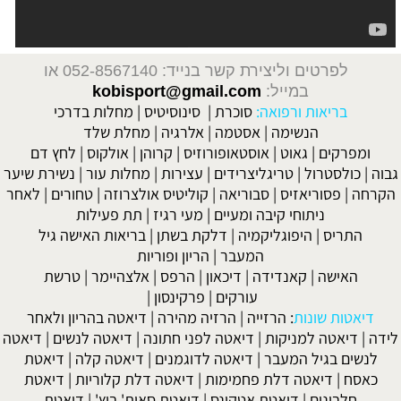
לפרטים וליצירת קשר בנייד: 052-8567140
או
במייל:
kobisport@gmail.com
בריאות ורפואה:
סוכרת
|
סינוסיטיס
|
מחלות בדרכי
הנשימה
|
אסטמה
|
אלרגיה
|
מחלת שלד
ומפרקים
|
גאוט
|
אוסטאופורוזיס
|
קרוהן
|
אולקוס
|
לחץ דם
גבוה
|
כולסטרול
|
טריגליצרידים
|
עצירות
|
מחלות עור
|
נשירת שיער
הקרחה
|
פסוריאזיס
|
סבוריאה
|
קוליטיס אולצרוזה
|
טחורים
|
לאחר
ניתוחי קיבה ומעיים
| מעי רגיז |
תת פעילות
התריס
|
היפוגליקמיה
|
דלקת בשתן
|
בריאות האישה גיל
המעבר
|
הריון ופוריות
האישה
|
קאנדידה
|
דיכאון
|
הרפס
|
אלצהיימר
|
טרשת
עורקים
|
פרקינסון
|
דיאטות שונות
:
הרזייה
|
הרזיה מהירה
|
דיאטה בהריון ולאחר
לידה
|
דיאטה למניקות
|
דיאטה לפני חתונה
|
דיאטה לנשים
|
דיאטה
לנשים בגיל המעבר
|
דיאטה לדוגמנים
|
דיאטה קלה
|
דיאטת
כאסח
|
דיאטה דלת פחמימות
|
דיאטה דלת קלוריות
|
דיאטת
חלבונים
|
דיאטת אטקינס
|
דיאטת סאות' ביץ'
|
דיאטת