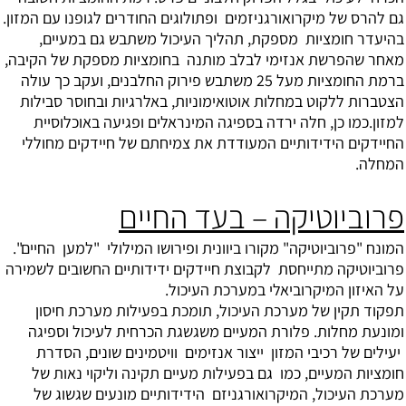
גם להרס של מיקרואורגניזמים ופתולוגים החודרים לגופנו עם המזון.
בהיעדר חומציות מספקת, תהליך העיכול משתבש גם במעיים,
מאחר שהפרשת אנזימי לבלב מותנה בחומציות מספקת של הקיבה,
ברמת החומציות מעל 25 משתבש פירוק החלבנים, ועקב כך עולה
הצטברות ללקוט במחלות אוטואימוניות, באלרגיות ובחוסר סבילות
למזון.כמו כן, חלה ירדה בספיגה המינראלים ופגיעה באוכלוסיית
החיידקים הידידותיים המעודדת את צמיחתם של חיידקים מחוללי
המחלה.
פרוביוטיקה – בעד החיים
המונח "
פרוביוטיקה
" מקורו ביוונית ופירושו המילולי "למען החיים".
פרוביוטיקה מתייחסת לקבוצת חיידקים ידידותיים החשובים לשמירה
על האיזון המיקרוביאלי במערכת העיכול.
תפקוד תקין של מערכת העיכול, תומכת בפעילות מערכת חיסון
ומונעת מחלות. פלורת המעיים משגשגת הכרחית לעיכול וספיגה
יעילים של רכיבי המזון ייצור אנזימים וויטמינים שונים, הסדרת
חומציות המעיים, כמו גם בפעילות מעיים תקינה וליקוי נאות של
מערכת העיכול, המיקרואורגניזם הידידותיים מונעים שגשוג של