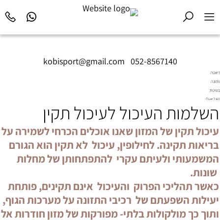
kobisport@gmail.com
|
052-8567140
דיאטה
ותזונה
בשיטת
Diet2All:
השלמות העיכול לעיכול תקין
המדע
שמאחורי
הגוף
עיכול תקין של המזון שאנו אוכלים הכרחי לשמירה על
המושלם.
בריאות תקינה. לחילופין, עיכול לא תקין הוא הגורם
המשמעותי ולעיתם עקרי להתפתחותן של מחלות
שונות.
כאשר תהליכי הפרוק והעיכול אינם תקינים, פותחת
יעילות השפעתם של רכיבי התזונה על מערכות הגוף,
ותוך כך מולקולות בלתי- מפורקות של מזון חודרות אל