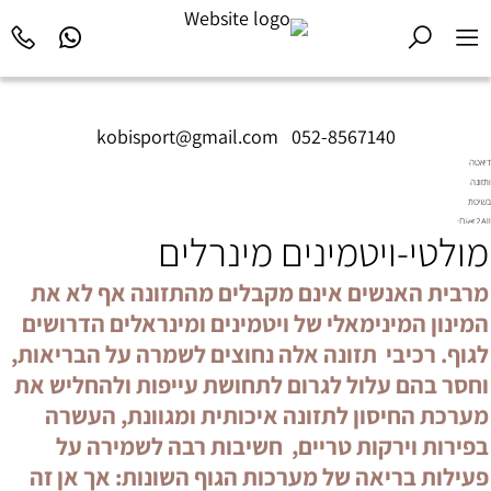
kobisport@gmail.com
|
052-8567140
דיאטה
ותזונה
בשיטת
Diet2All:
מולטי-ויטמינים מינרלים
המדע
שמאחורי
הגוף
מרבית האנשים אינם מקבלים מהתזונה אף לא את
המושלם.
המינון המינימאלי של ויטמינים ומינראלים הדרושים
לגוף. רכיבי תזונה אלה נחוצים לשמרה על הבריאות,
וחסר בהם עלול לגרום לתחושת עייפות ולהחליש את
מערכת החיסון לתזונה איכותית ומגוונת, העשרה
בפירות וירקות טריים, חשיבות רבה לשמירה על
פעילות בריאה של מערכות הגוף השונות: אך אן זה