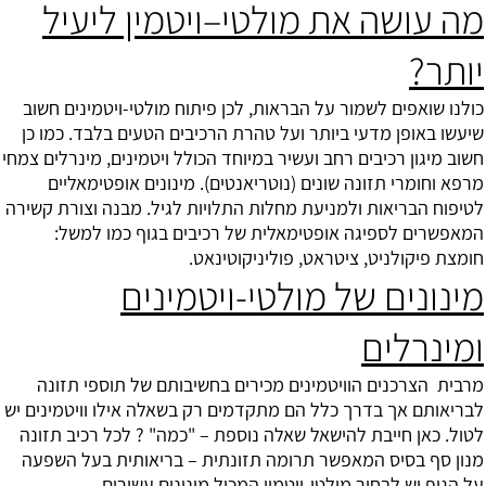
מה עושה את מולטי–ויטמין ליעיל
יותר?
כולנו שואפים לשמור על הבראות, לכן פיתוח
מולטי-ויטמינים
חשוב
שיעשו באופן מדעי ביותר ועל טהרת הרכיבים הטעים בלבד. כמו כן
חשוב מיגון רכיבים רחב ועשיר במיוחד הכולל ויטמינים, מינרלים צמחי
מרפא וחומרי תזונה שונים (נוטריאנטים). מינונים אופטימאליים
לטיפוח הבריאות ולמניעת מחלות התלויות לגיל. מבנה וצורת קשירה
המאפשרים לספיגה אופטימאלית של רכיבים בגוף כמו למשל:
חומצת פיקולניט, ציטראט, פוליניקוטינאט.
מינונים של מולטי-ויטמינים
ומינרלים
מרבית הצרכנים הוויטמינים מכירים בחשיבותם של תוספי תזונה
לבריאותם אך בדרך כלל הם מתקדמים רק בשאלה אילו וויטמינים יש
לטול. כאן חייבת להישאל שאלה נוספת – "כמה" ? לכל רכיב תזונה
מנון סף בסיס המאפשר תרומה תזונתית – בריאותית בעל השפעה
על הגוף יש לבחור מולטי-ויטמין המכיל מינונים עשירים