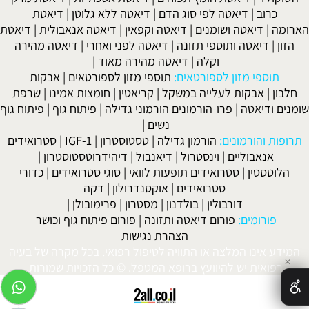
כרוב
|
דיאטה לפי סוג הדם
|
דיאטה ללא גלוטן
|
דיאטת
הארומה
|
דיאטה ושומנים
|
דיאטה וקפאין
|
דיאטה אנאבולית
|
דיאטת
הזון
|
דיאטה ותוספי תזונה
|
דיאטה לפני ואחרי
|
דיאטה מהירה
וקלה
|
דיאטה מהירה מאוד
|
תוספי מזון לספורטאים:
תוספי מזון לספורטאים
|
אבקות
חלבון
|
אבקות לעלייה במשקל
|
קריאטין
|
חומצות אמינו
|
שרפת
שומנים ודיאטה
|
פרו-הורמונים הורמוני גדילה
|
פיתוח גוף
|
פיתוח גוף
נשים
|
תרופות והורמונים:
הורמון גדילה
|
טסטוסטרון
|
IGF-1
|
סטרואידים
אנאבוליים
|
וינסטרול
|
דיאנבול
|
דיהידרוטסטוסטרון
|
הלוטסטין
|
סטרואידים תופעות לוואי
|
סוגי סטרואידים
|
כדורי
סטרואידים
|
אוקסנדרולון
|
דקה
דורבולין
|
בולדנון
|
מסטרון
|
פרימובולן
|
פורומים:
פורום דיאטה ותזונה
|
פורום פיתוח גוף וכושר
הצהרת נגישות
המידע אינו המלצה או התוויה לטיפול רפואי. בכל מקרה של בעיה
✕
רפואית יש להיוועץ ברופא המטפל. © כל הזכויות שמורות.