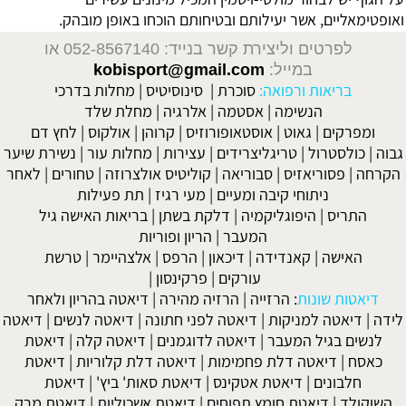
ואופטימאליים, אשר יעילותם ובטיחותם הוכחו באופן מובהק.
לפרטים וליצירת קשר בנייד: 052-8567140
או
במייל:
kobisport@gmail.com
בריאות ורפואה:
סוכרת
|
סינוסיטיס
|
מחלות בדרכי
הנשימה
|
אסטמה
|
אלרגיה
|
מחלת שלד
ומפרקים
|
גאוט
|
אוסטאופורוזיס
|
קרוהן
|
אולקוס
|
לחץ דם
גבוה
|
כולסטרול
|
טריגליצרידים
|
עצירות
|
מחלות עור
|
נשירת שיער
הקרחה
|
פסוריאזיס
|
סבוריאה
|
קוליטיס אולצרוזה
|
טחורים
|
לאחר
ניתוחי קיבה ומעיים
| מעי רגיז |
תת פעילות
התריס
|
היפוגליקמיה
|
דלקת בשתן
|
בריאות האישה גיל
המעבר
|
הריון ופוריות
האישה
|
קאנדידה
|
דיכאון
|
הרפס
|
אלצהיימר
|
טרשת
עורקים
|
פרקינסון
|
דיאטות שונות
:
הרזייה
|
הרזיה מהירה
|
דיאטה בהריון ולאחר
לידה
|
דיאטה למניקות
|
דיאטה לפני חתונה
|
דיאטה לנשים
|
דיאטה
לנשים בגיל המעבר
|
דיאטה לדוגמנים
|
דיאטה קלה
|
דיאטת
כאסח
|
דיאטה דלת פחמימות
|
דיאטה דלת קלוריות
|
דיאטת
חלבונים
|
דיאטת אטקינס
|
דיאטת סאות' ביץ'
|
דיאטת
השוקולד
|
דיאטת חומץ תפוחים
|
דיאטת אשכוליות
|
דיאטת מרק