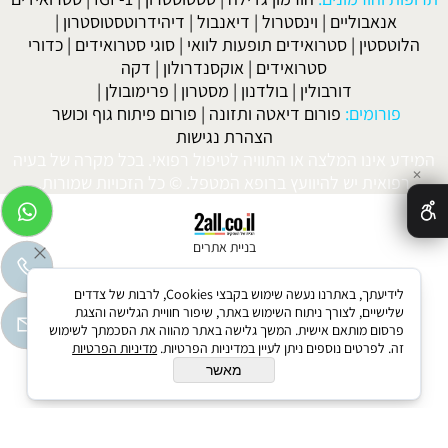
אנאבוליים
|
וינסטרול
|
דיאנבול
|
דיהידרוטסטוסטרון
|
הלוטסטין
|
סטרואידים תופעות לוואי
|
סוגי סטרואידים
|
כדורי
סטרואידים
|
אוקסנדרולון
|
דקה
דורבולין
|
בולדנון
|
מסטרון
|
פרימובולן
|
פורומים:
פורום דיאטה ותזונה
|
פורום פיתוח גוף וכושר
הצהרת נגישות
המידע אינו המלצה או התוויה לטיפול רפואי. בכל מקרה של בעיה
✕
רפואית יש להיוועץ ברופא המטפל. © כל הזכויות שמורות.
בניית אתרים
לידיעתך, באתרנו נעשה שימוש בקבצי Cookies, לרבות של צדדים
שלישיים, לצורך ניתוח השימוש באתר, שיפור חוויית הגלישה והצגת
פרסום מותאם אישית. המשך גלישה באתר מהווה את הסכמתך לשימוש
זה. לפרטים נוספים ניתן לעיין במדיניות הפרטיות.
מדיניות הפרטיות
מאשר