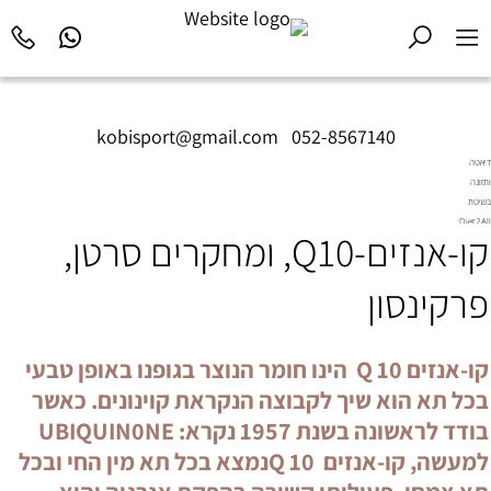
kobisport@gmail.com
|
052-8567140
דיאטה
ותזונה
בשיטת
Diet2All:
קו-אנזים-Q10, ומחקרים סרטן,
המדע
שמאחורי
הגוף
פרקינסון
המושלם.
קו-אנזים Q 10 הינו חומר הנוצר בגופנו באופן טבעי
בכל תא הוא שיך לקבוצה הנקראת קוינונים. כאשר
בודד לראשונה בשנת 1957 נקרא: UBIQUIN0NE
למעשה, קו-אנזים Q 10נמצא בכל תא מין החי ובכל