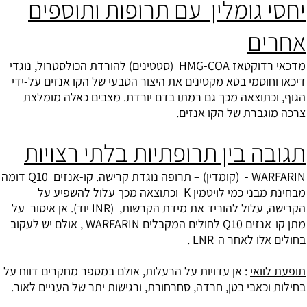
יחסי גומלין עם תרופות ותוספים
אחרים
מדכאי רדוקטאז HMG-COA (סטטינים) להורדת הכולסטרול, נוגדי
דיכאו וחוסמי בטא מקטינים את היצור הטבעי של הקו אנזים על-ידי
הגוף, וכתוצאה מכך גם רמתו בדם יורדת. מצבים כאלה מומלצת
צרכה מוגברת של הקו אנזים.
תגובה בין תרופתיות בלתי רצויות
WARFARIN - (קומדין) – תרופה נוגדת קרישה. קו-אנזים Q10 דומה
מבחינת מבני כמי לויטמין K וכתוצאה מכך עלול להשפיע על
הקרישה, עלול להוריד את מידת הקרשות, (INR יוד). אן איסור על
מתן קו-אנזים Q10 לחולים המקבלים WARFARIN , אולם יש לעקוב
בחולים אלו לאחר ה-LNR .
תופעת לוואי
: אן עדויות על הרעלות, אולם במספר מחקרים דווח על
בחילות וכאבי בטן, חרדה, סחרחורת, ורגישות יתר של העניים לאור.