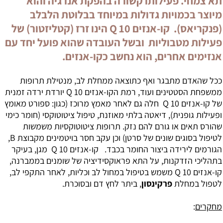
תא צמחי. פעילותו קשורה בהפקת אנרגיה והוא
מיוצר בכמויות גדולות במיוחד בבלוטת הלבלב
(פנקריאס). קו-אנזים Q 10 הינו זרז (קטליזטור) של
פעילות מטבוליות ובשל העובדה שהוא פועל יחד עם
אנזימים אחרים, הוא נחשב כקו-אנזים.
ככל שהאדם מתבגר ואף כתוצאה ממחלת לב, מנטילת תרופות
ממשפחת הסטטינים ועוד, רמת הקו-אנזים Q 10 יורדת ירדה זמנית
של
קו-אנזים Q 10
חלה גם לאחר מאמץ מרוכז (כגון: ספורט מאומץ
ופעילות גופנית), דיאטה בלתי מאוזנת, טיפול ציטוטוקסי (חומר כימי
שהורס תאים או גורם להם נזק. תרופות ציטוטוקסיות משמשות
לטיפול בסוגים שונים של סרטן) וכן עקב חסר בויטמינים מקבוצת B,
הגורמים לירידה ביצור החומר בכבד. קו-אנזים Q 10 מגן, בעיקר
בתהליכי הזדקנות, על התא פראוקסידיציה של שומנים בממברנה,
קו-אנזים Q 10 משמש בטיפול במחול לב וכליות, לאחר התקפי לב,
לטפול במחלת
פרקינסון
, ביתר לחץ דם ובסוכרת.
מחקרים
: