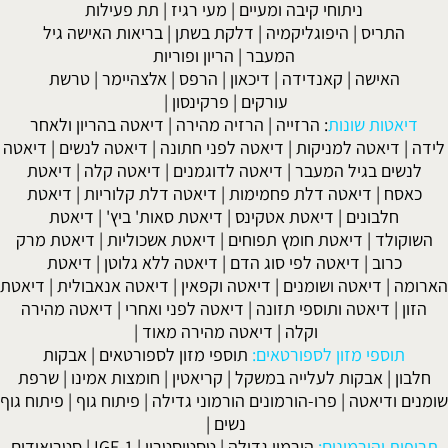
ניתוחי קיבה ומעיים
| מעי רגיז |
תת פעילות
התריס
|
היפוגליקמיה
|
דלקת בשתן
|
בריאות האישה גיל
המעבר
|
הריון ופוריות
האישה
|
קאנדידה
|
דיכאון
|
הרפס
|
אלצהיימר
|
טרשת
עורקים
|
פרקינסון
|
דיאטות שונות
:
הרזייה
|
הרזיה מהירה
|
דיאטה בהריון ולאחר
לידה
|
דיאטה למניקות
|
דיאטה לפני חתונה
|
דיאטה לנשים
|
דיאטה
לנשים בגיל המעבר
|
דיאטה לדוגמנים
|
דיאטה קלה
|
דיאטת
כאסח
|
דיאטה דלת פחמימות
|
דיאטה דלת קלוריות
|
דיאטת
חלבונים
|
דיאטת אטקינס
|
דיאטת סאות' ביץ'
|
דיאטת
השוקולד
|
דיאטת חומץ תפוחים
|
דיאטת אשכוליות
|
דיאטת מרק
כרוב
|
דיאטה לפי סוג הדם
|
דיאטה ללא גלוטן
|
דיאטת
הארומה
|
דיאטה ושומנים
|
דיאטה וקפאין
|
דיאטה אנאבולית
|
דיאטת
הזון
|
דיאטה ותוספי תזונה
|
דיאטה לפני ואחרי
|
דיאטה מהירה
וקלה
|
דיאטה מהירה מאוד
|
תוספי מזון לספורטאים:
תוספי מזון לספורטאים
|
אבקות
חלבון
|
אבקות לעלייה במשקל
|
קריאטין
|
חומצות אמינו
|
שרפת
שומנים ודיאטה
|
פרו-הורמונים הורמוני גדילה
|
פיתוח גוף
|
פיתוח גוף
נשים
|
תרופות והורמונים:
הורמון גדילה
|
טסטוסטרון
|
IGF-1
|
סטרואידים