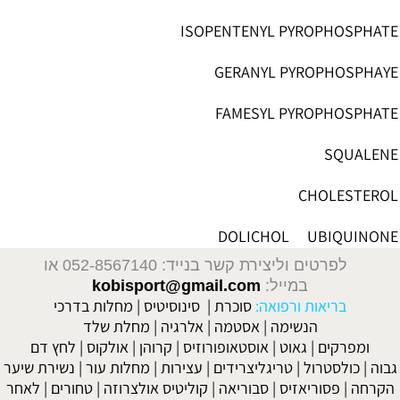
ISOPENTENYL PYROPHOSPHATE
GERANYL PYROPHOSPHAYE
FAMESYL PYROPHOSPHATE
SQUALENE
CHOLESTEROL
DOLICHOL UBIQUINONE
לפרטים וליצירת קשר בנייד: 052-8567140
או
במייל:
kobisport@gmail.com
בריאות ורפואה:
סוכרת
|
סינוסיטיס
|
מחלות בדרכי
הנשימה
|
אסטמה
|
אלרגיה
|
מחלת שלד
ומפרקים
|
גאוט
|
אוסטאופורוזיס
|
קרוהן
|
אולקוס
|
לחץ דם
גבוה
|
כולסטרול
|
טריגליצרידים
|
עצירות
|
מחלות עור
|
נשירת שיער
הקרחה
|
פסוריאזיס
|
סבוריאה
|
קוליטיס אולצרוזה
|
טחורים
|
לאחר