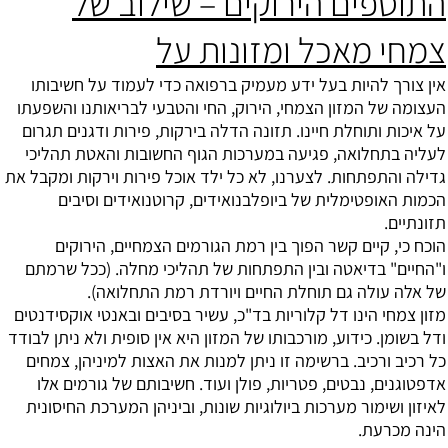
התוספים הירוקים – שילוב של
צמחי מאכל ומזונות על
אין צורך להיות בעל ידע מעמיק ברפואה כדי לעמוד על חשיבותו
העצומה של המזון הצמחי, הירוק, החי והטבעי לבריאותנו והשפעתו
על איכות ותוחלת חיינו. תזונה הדלה בירקות, פירות ודגנים תגרום
לעליה בתחלואה, פגיעה במערכות הגוף החשובות והאטת תהליכי
גדילה והתפתחות. לצערנו, לא כל ילד אוכל פירות וירקות ומקבל את
הכמות האופטימלית של ביופלבנואידים, קרוטנואידים וסיבים
תזונתיים.
הוכח כי, קיים קשר הפוך בין רמת הגורמים הצמחיים, הירוקים
ו"החיים" בדיאטה ובין התפתחות של תהליכי מחלה. (ככל שרמתם
של אלה עולה גם תוחלת החיים ויורדת רמת התחלואה).
מזון צמחי הינו דל קלוריות בד"כ, עשיר בסיבים ובאנטי אוקסידנטים
ודל בשומן. כידוע, מורכבותו של המזון היא אין סופית ולא ניתן לבודד
כל רכיב ורכיב. ברשימה זו ניתן למנות את האצות למיניהן, צמחים
אדפטוגנים, נבטים, פטריות, פולן ועוד. חשיבותם של גורמים אלו
לאיזון ושימור מערכות ביולוגיות שונות, וביניהן המערכת החיסונית
הינה מכרעת.