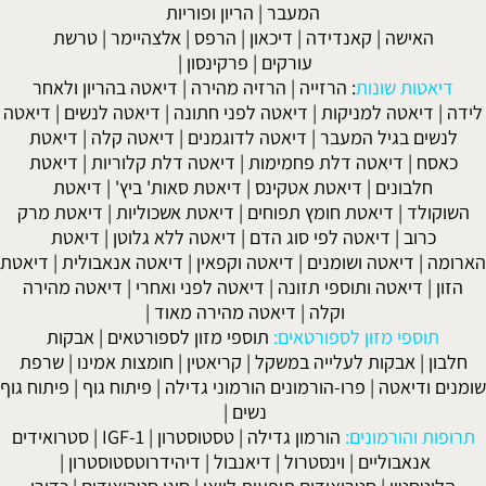
המעבר
|
הריון ופוריות
האישה
|
קאנדידה
|
דיכאון
|
הרפס
|
אלצהיימר
|
טרשת
עורקים
|
פרקינסון
|
דיאטות שונות
:
הרזייה
|
הרזיה מהירה
|
דיאטה בהריון ולאחר
לידה
|
דיאטה למניקות
|
דיאטה לפני חתונה
|
דיאטה לנשים
|
דיאטה
לנשים בגיל המעבר
|
דיאטה לדוגמנים
|
דיאטה קלה
|
דיאטת
כאסח
|
דיאטה דלת פחמימות
|
דיאטה דלת קלוריות
|
דיאטת
חלבונים
|
דיאטת אטקינס
|
דיאטת סאות' ביץ'
|
דיאטת
השוקולד
|
דיאטת חומץ תפוחים
|
דיאטת אשכוליות
|
דיאטת מרק
כרוב
|
דיאטה לפי סוג הדם
|
דיאטה ללא גלוטן
|
דיאטת
הארומה
|
דיאטה ושומנים
|
דיאטה וקפאין
|
דיאטה אנאבולית
|
דיאטת
הזון
|
דיאטה ותוספי תזונה
|
דיאטה לפני ואחרי
|
דיאטה מהירה
וקלה
|
דיאטה מהירה מאוד
|
תוספי מזון לספורטאים:
תוספי מזון לספורטאים
|
אבקות
חלבון
|
אבקות לעלייה במשקל
|
קריאטין
|
חומצות אמינו
|
שרפת
שומנים ודיאטה
|
פרו-הורמונים הורמוני גדילה
|
פיתוח גוף
|
פיתוח גוף
נשים
|
תרופות והורמונים:
הורמון גדילה
|
טסטוסטרון
|
IGF-1
|
סטרואידים
אנאבוליים
|
וינסטרול
|
דיאנבול
|
דיהידרוטסטוסטרון
|