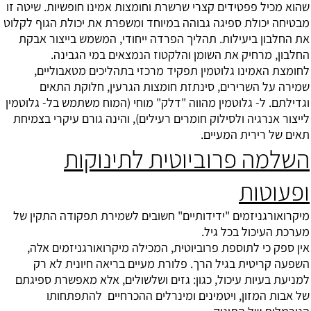
שהוא מכיל פפטידים קצרי שרשרת וחומצות אמינו חופשיות. שיטה זו
מבטיחה יכולת ספיגה גבוהה במיוחד ומשפרת את יכולת הגוף לקלוט
את החלבון ביעילות. תהליך הפרדה ייחודי, המשמש בייצור אבקת
החלבון, מרחיק את השומן והלקטוז הנמצאים במי הגבינה.
לחומצת האמינו
גלוטמין
תפקיד מרכזי בתהליכים מטאבוליים,
שמירה על השרירים, סינתזת חומצות הגרעין, חלוקת התאים
וגדילתם. ל- גלוטמין מהווה "דלק" מוחי (המוח משתמש בל- גלוטמין
לייצור אנרגיה ולסילוק חומרים רעילים), והינה גורם עיקרי בצמיחת
תאים של רירית המעיים.
השלמה פרוביוטית לתינוקות
ופעוטות
מיקרואורגניזמים "ידידותיים" חשובים לשמירת תפקודה התקין של
מערכת העיכול בכל גיל.
אין ספק כי לתוספת פרוביוטית, המכילה מיקרואורגניזמים אלה,
השפעה קריטית בגיל הרך. פלורת מעיים בריאה חיונית לא רק
למניעת בעיות עיכול, כגון: גזים ושלשולים, אלא מאפשרת ספיגתם
של אבות המזון, ויטמינים ומינרלים ההכרחיים להתפתחותו