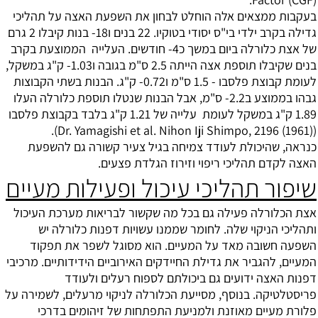
בעקבות ממצאים אלה הוחלט לבחון את השפעת האצה על תהליכי
גדילה בקרב ילדי בי"ס יסודי בטוקיו. 22 בנים ו18- בנות קיבלו 2 גרם
של אצת כלורלה ביום במשך כ4- חודשים. העלייה הממוצעת בקרב
בנים שקיבלו תוספת אצה הייתה 2.5 ס"מ בגובה ו1.03- ק"ג במשקל,
לעומת קבוצת פלסבו - 1.5 ס"מ ו0.72- ק"ג. הבנות בשתי הקבוצות
גבהו בממוצע ב2.2- ס"מ, אבל הבנות שנטלו תוספת כלורלה העלו
1.89 ק"ג במשקל לעומת עלייה של 1.21 ק"ג בלבד בקבוצת פלסבו
(Dr. Yamagishi et al. Nihon Iji Shimpo, 2196 (1961)).
כנראה, שהיכולת לעודד צמיחה בגיל צעיר קשורה גם להשפעת
האצה לקדם תהליכי ריפוי וזירוז הגלדת פצעים.
שיפור תהליכי עיכול ופעילות מעיים
אצת הכלורלה פעילה גם בכל מה שקשור לבריאות מערכת העיכול
ותהליכי הניקוי שלה. לחומר שממנו עשויות דפנות כלורלה יש
השפעה חשובה מאד על המעיים. הוא מסוגל לשפר את תפקוד
המעיים, להגביר את גדילת החיידקים האירוביים הידידותיים. מרכיבי
דפנות האצה ידועים גם ביכולתם לספוח רעלים ולעודד
פריסטלטיקה. בנוסף, מסייעת הכלורלה לניקוי מרעלים, לשמירה על
פלורת מעיים מאוזנת ולמניעת התפתחות של זיהומים בדרכי