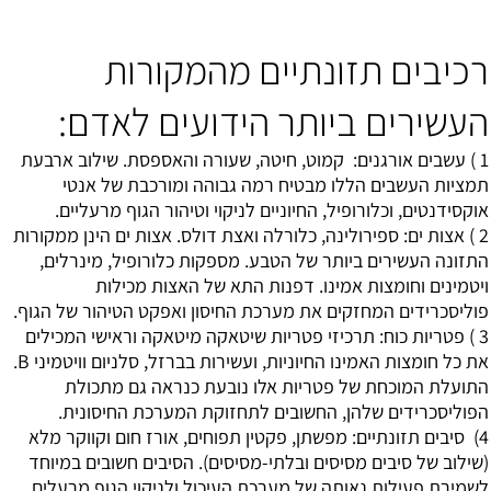
רכיבים תזונתיים מהמקורות
העשירים ביותר הידועים לאדם:
1 ) עשבים אורגנים: קמוט, חיטה, שעורה והאספסת. שילוב ארבעת
תמציות העשבים הללו מבטיח רמה גבוהה ומורכבת של אנטי
אוקסידנטים, וכלורופיל, החיוניים לניקוי וטיהור הגוף מרעליים.
2 ) אצות ים: ספירולינה, כלורלה ואצת דולס. אצות ים הינן ממקורות
התזונה העשירים ביותר של הטבע. מספקות כלורופיל, מינרלים,
ויטמינים וחומצות אמינו. דפנות התא של האצות מכילות
פוליסכרידים המחזקים את מערכת החיסון ואפקט הטיהור של הגוף.
3 ) פטריות כוח: תרכיזי פטריות שיטאקה מיטאקה וראישי המכילים
את כל חומצות האמינו החיוניות, ועשירות בברזל, סלניום וויטמיני B.
התועלת המוכחת של פטריות אלו נובעת כנראה גם מתכולת
הפוליסכרידים שלהן, החשובים לתחזוקת המערכת החיסונית.
4) סיבים תזונתיים: מפשתן, פקטין תפוחים, אורז חום וקווקר מלא
(שילוב של סיבים מסיסים ובלתי-מסיסים). הסיבים חשובים במיוחד
לשמירת פעילות נאותה של מערכת העיכול ולניקוי הגוף מרעלים.