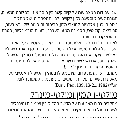
הנורמלית של התינוק.
ישנן עבודות המצביעות על קיום קשר בין חוסר איזון בפלורת המעיים,
הגורם לעיכול וספיגת מזון לקויים, לבין התפתחותן של מחלות
נוספות, כגון: אלרגיות למוצרי מזון, פריחות ותופעות של יובש בעור,
סבוריאה, קוליטיס, תסמונת המעי העצבני, בעיות הורמונליות, פטרת
וזיהומי קנדידה, ועוד.
לאור הנתונים הללו בולטת עוד יותר חשיבות השמירה על האיזון
העדין של פלורת מעיים אצל הפעוטות, בעיקר בזמן ולאחר טיפולים
באנטיביוטיקה. את הפגיעה בפלורה ה"ידידותית" במהלך הטיפול
האנטיביוטי, את השלשולים שהוא גורם והפוטנציאל להתפתחות
זיהומים פיטרייתיים ניתן למנוע!
מסתבר, שתוספת פרוביוטית, אפילו במהלך הטיפול האנטיביוטי,
מאפשרת שיקום פלורת המעיים ומונעת את תופעות הלוואי
הנ"ל(Eur J Ped, 139, 18-21, 1982) .
מולטי-ויטמין ומולטי-מינרל
מחקרים רבים מצביעים על הקשר ההדוק בין ויטמינים ומינרלים
לשמירה על בריאות תקינה, חיזוק מערכת החיסון ומניעת מחלות.