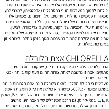
5 ) צמחים אדפטוגנים: צמחים אלו אלו נקראים אדפטוגנים משום
יכולתם לתמוך במערכות הגוף בהסתגלות (אדפטציה), למצבי לחץ
ממקורות פנימיים ( מחלות , זיהומים, גיל) וחיצוניים. צמחים אלו
מכילים רמות גבוהות של ביופלבנואידים, כולל פרואנטוציאנידינים.
6) "מזונות על": תמציות של ירקות, פירות, מוצרי כוורת ולציטין.
מוצרים אלו זכו לשמם המחייב עקב הכמות המרשימה של מחקרים
שהוכיחו את יכולתם לתמוך במערכות הגוף בזמן מחלה וליצור איזון
במערכות ביולוגיות.
CHLORELLA אצת כלורלה
אצת כלורלה הינה אצה ירוקה חד-תאית, שמקורה באגמי מים
מתוקים. אצה זו נחשבת לאחת צורות החיים העתיקות ביותר - כ2-
מיליארד שנים.
מעריכים כי תכולת החלבון באצת כלורלה הינה אחת הגבוהות ביותר
בעולם הצומח - כ60%-, כאשר היא כוללת את כל 8 חומצות האמינו
החיוניות. בנוסף לכך, היא מכילה כמויות נכבדות של ויטמיני B, ויטמין
C, E, K ובטא-קרוטן. גם הרכב המינרלים של האצה הינו מרשים
ביותר: זרחן, אשלגן, מגנזיום, גופרית, ברזל, סידן, מנגן, נחושת, יוד