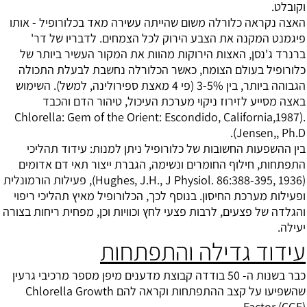
וקובלט.
האצה נקראה כלורלה משום שהייתה עשירה מאד בכלורופיל - אותו
פיגמנט המקנה את הצבע הירוק לכל הצמחים. לדבריו של דר'
ברנרד ג'נסן, האצות הירוקות מהוות את המקור העשיר ביותר של
כלורופיל בעולם הצומח, כאשר הכלורלה נחשבת לבעלת התכולה
הגבוהה ביותר, בין 3-5% (פי 4 מאצת ספירולינה, למשל). השימוש
באצה מסייע לזירוז ניקוי מערכת העיכול, טיהור הדם והכבד
Chlorella: Gem of the Orient: Escondido, California,1987).
(Jensen,, Ph.D.
בין ההשפעות החשובות של כלורופיל ניתן למנות: עידוד תהליכי
התפתחות, חילוף החומרים ונשימה, הגברת ייצור תאי דם אדומים
(Hughes, J.H., J Physiol. 86:388-395, 1936), פעילות הורמונלית
ופעילות מערכת החיסון. בנוסף לכך, הכלורופיל מאיץ תהליכי ריפוי
והגלדה של פצעים, לרבות פצעי לחץ וכוויות וכן, מפחית ריחות בצורה
יעילה.
עידוד גדילה והתפתחות
כבר בשנות ה- 50 בודדה קבוצת מדענים מיפן מספר מרכיבי גרעין
שהשפיעו על קצב ההתפתחות וקראה להם Chlorella Growth
Factor (CGF).