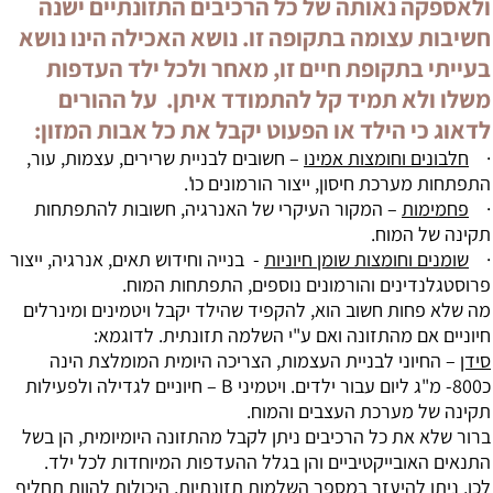
ולאספקה נאותה של כל הרכיבים התזונתיים ישנה
חשיבות עצומה בתקופה זו. נושא האכילה הינו נושא
בעייתי בתקופת חיים זו, מאחר ולכל ילד העדפות
משלו ולא תמיד קל להתמודד איתן. על ההורים
לדאוג כי הילד או הפעוט יקבל את כל אבות המזון:
·
חלבונים
וחומצות אמינו
– חשובים לבניית שרירים, עצמות, עור,
התפתחות מערכת חיסון, ייצור הורמונים כו'.
·
פחמימות
– המקור העיקרי של האנרגיה, חשובות להתפתחות
תקינה של המוח.
·
שומנים
וחומצות שומן חיוניות
- בנייה וחידוש תאים, אנרגיה, ייצור
פרוסטגלנדינים והורמונים נוספים, התפתחות המוח.
מה שלא פחות חשוב הוא, להקפיד שהילד יקבל ויטמינים ומינרלים
חיוניים אם מהתזונה ואם ע"י השלמה תזונתית. לדוגמא:
סידן
– החיוני לבניית העצמות, הצריכה היומית המומלצת הינה
כ800- מ"ג ליום עבור ילדים. ויטמיני B – חיוניים לגדילה ולפעילות
תקינה של מערכת העצבים והמוח.
ברור שלא את כל הרכיבים ניתן לקבל מהתזונה היומיומית, הן בשל
התנאים האובייקטיביים והן בגלל ההעדפות המיוחדות לכל ילד.
לכן, ניתן להיעזר במספר השלמות תזונתיות, היכולות להוות תחליף