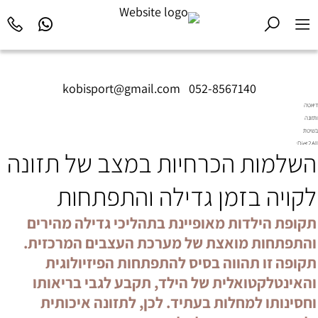
kobisport@gmail.com
|
052-8567140
דיאטה
ותזונה
בשיטת
Diet2All:
השלמות הכרחיות במצב של תזונה
המדע
שמאחורי
הגוף
לקויה בזמן גדילה והתפתחות
המושלם.
תקופת הילדות מאופיינת בתהליכי גדילה מהירים
והתפתחות מואצת של מערכת העצבים המרכזית.
תקופה זו תהווה בסיס להתפתחות הפיזיולוגית
והאינטלקטואלית של הילד, תקבע לגבי בריאותו
וחסינותו למחלות בעתיד. לכן, לתזונה איכותית