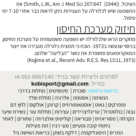
העיכול. (Smith, L.W., Am J Med Sci 207:647 (1944)) את
ההשפעה שיש לכלורלה על העצירות ניתן לראות כבר אחרי 7-10 ימי
טיפול.
חיזוק מערכת החיסון
מחקרים הראו שלכלורלה יש השפעה משמעותית על מערכת החיסון.
בניסוי שנעשה ב1973- הוכח כי תמצית כלורלה מגבירה את ייצור
המאקרופאגים ומשפרת את כושר "הבליעה" שלהם.
(Kojima et al., Recent Adv. R.E.S. Res 13:11, 1973)
לפרטים וליצירת קשר בנייד: 052-8567140
או
במייל:
kobisport@gmail.com
בריאות ורפואה:
סוכרת
|
סינוסיטיס
|
מחלות בדרכי
הנשימה
|
אסטמה
|
אלרגיה
|
מחלת שלד
ומפרקים
|
גאוט
|
אוסטאופורוזיס
|
קרוהן
|
אולקוס
|
לחץ דם
גבוה
|
כולסטרול
|
טריגליצרידים
|
עצירות
|
מחלות עור
|
נשירת שיער
הקרחה
|
פסוריאזיס
|
סבוריאה
|
קוליטיס אולצרוזה
|
טחורים
|
לאחר
ניתוחי קיבה ומעיים
| מעי רגיז |
תת פעילות
התריס
|
היפוגליקמיה
|
דלקת בשתן
|
בריאות האישה גיל