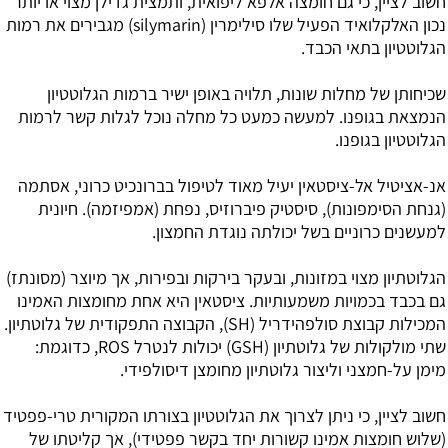
חשוב לציין, כי גם חומצה אלפא ליפואית, ותמצית גדילן מצוי או יותר
נכון האלקלואיד הפעיל שלו סילימרין (silymarin) מגבירים את רמות
הגלוטטיון בתאי הכבד.
שכיחותן של מחלות שונות, תלויה באופן ישיר ברמות הגלוטטיון
הנמצאת בגופנו. למעשה כמעט כל מחלה נוכל לגלות קשר לרמות
הגלוטטיון בגופנו.
אנ-אציטיל אל-ציסטאין יעיל מאוד לטיפול בברונכיט כרוני, אסתמה
(גנחת הסימפונות), סיסטיק פיברוזיס, נפחת (אמפיזמה). חיונית
למעשנים כרוניים בשל יכולתה נוגדת החמצון.
הגלוטתיון מצוי במזונות, ובעקר בירקות ובפירות, אך מיוצר (מסונתז)
גם בכבד בכמויות משמעותיות. ציסטאין היא אחת מחומצות האמינו
המכילות קבוצת סולפהידריל (SH), הקבוצה התפקודית של גלוטתיון.
שתי מולקולות של גלוטתיון (GSH) יכולות לנטרל ROS, כדוגמת:
מימן על-חמצני וליצור גלוטתיון מחומצן דיסולפידי.
חשוב לציין, כי ניתן לצרוך את הגלוטטיון בצורתו המקורית טרי-פפטיד
(שלוש חומצות אמינו קשורות יחד בקשר פפטידי), אך קליטתו של