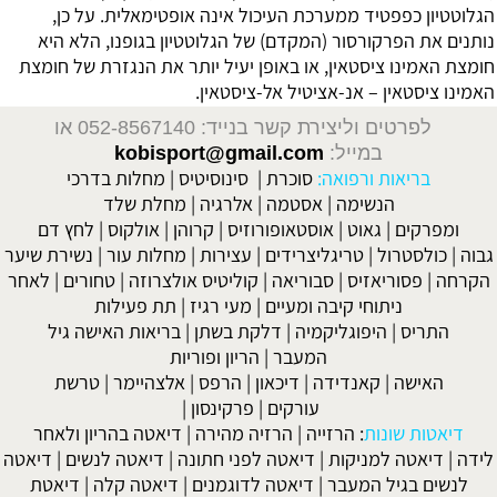
הגלוטטיון כפפטיד ממערכת העיכול אינה אופטימאלית. על כן,
נותנים את הפרקורסור (המקדם) של הגלוטטיון בגופנו, הלא היא
חומצת האמינו ציסטאין, או באופן יעיל יותר את הנגזרת של חומצת
האמינו ציסטאין – אנ-אציטיל אל-ציסטאין.
לפרטים וליצירת קשר בנייד: 052-8567140
או
במייל:
kobisport@gmail.com
בריאות ורפואה:
סוכרת
|
סינוסיטיס
|
מחלות בדרכי
הנשימה
|
אסטמה
|
אלרגיה
|
מחלת שלד
ומפרקים
|
גאוט
|
אוסטאופורוזיס
|
קרוהן
|
אולקוס
|
לחץ דם
גבוה
|
כולסטרול
|
טריגליצרידים
|
עצירות
|
מחלות עור
|
נשירת שיער
הקרחה
|
פסוריאזיס
|
סבוריאה
|
קוליטיס אולצרוזה
|
טחורים
|
לאחר
ניתוחי קיבה ומעיים
| מעי רגיז |
תת פעילות
התריס
|
היפוגליקמיה
|
דלקת בשתן
|
בריאות האישה גיל
המעבר
|
הריון ופוריות
האישה
|
קאנדידה
|
דיכאון
|
הרפס
|
אלצהיימר
|
טרשת
עורקים
|
פרקינסון
|
דיאטות שונות
:
הרזייה
|
הרזיה מהירה
|
דיאטה בהריון ולאחר
לידה
|
דיאטה למניקות
|
דיאטה לפני חתונה
|
דיאטה לנשים
|
דיאטה
לנשים בגיל המעבר
|
דיאטה לדוגמנים
|
דיאטה קלה
|
דיאטת