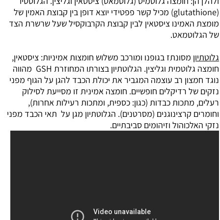
ולהלן הן: חומצה גלוטמיט (גלוטמאט) ציסטאין וגליצין. הגלוטטיו
(glutathione) מכיל קשר פפטידי יוצא דופן בין קבוצת האמין של
מומצת האמינו ציסטאין לבין קבוצת הקרבוקסיל שעל שרשרת הצד
של הגלוטמאט.
גלוטתיון
מסונתז בגופנו ומורכב משלוש חומצות אמיניות: ציסטאין,
חומצה גלוטמית וגליצין. הגלוטתיון בצורתו המחוזרת GSH מהווה
נוגד חמצון רב עוצמה המגביר את יכולת הכבד להגן על הגוף מפני
נזקים של רדיקלים חופשיים. חומצה אמינית זו מסייעת לסילוק
רעלים, מתכות כבדות (כגון: כספית, ומתכות רעילות אחרות),
וחומרים קרצינוגנים (מסרטנים). הגלוטתיון מגן על תאי הכבד מפני
נזקי האלכוהול וזיהומים סביבתיים.