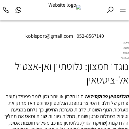
kobisport@gmail.com
|
052-8567140
דיאטה
ותזונה
בשיטת
Diet2All:
נוגדי חמצון: גלוטתיון ואן-אצטיל
המדע
שמאחורי
הגוף
אל-ציסטאין
המושלם.
הגלוטטיון פרוקסידאז
הינו חלבון או יותר נכון לומר פפטיד (תוצר
פירוק של חלבון) המיוצר בגופנו. הגלוטטיון פרוקסידאז מחזק את
מערכות הגוף השונות, לרבות מערכת החיסון, כך נלחם במניעת
וטיפול במחלות סרטן שונות, מחלות ניווניות שונות ומאט את תהליך
ההזדקנות (שחיקת הגוף). גלוטתיון מורכב משלוש חומצות אמינו,