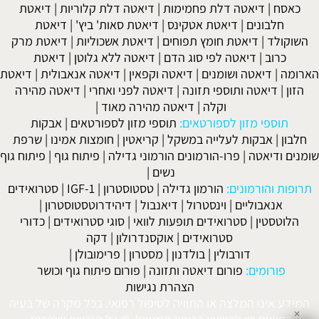
כאסח
|
דיאטה דלת פחמימות
|
דיאטה דלת קלוריות
|
דיאטת
חלבונים
|
דיאטת אטקינס
|
דיאטת סאות' ביץ'
|
דיאטת
השוקולד
|
דיאטת חומץ תפוחים
|
דיאטת אשכוליות
|
דיאטת מרק
כרוב
|
דיאטה לפי סוג הדם
|
דיאטה ללא גלוטן
|
דיאטת
הארומה
|
דיאטה ושומנים
|
דיאטה וקפאין
|
דיאטה אנאבולית
|
דיאטת
הזון
|
דיאטה ותוספי תזונה
|
דיאטה לפני ואחרי
|
דיאטה מהירה
וקלה
|
דיאטה מהירה מאוד
|
תוספי מזון לספורטאים:
תוספי מזון לספורטאים
|
אבקות
חלבון
|
אבקות לעלייה במשקל
|
קריאטין
|
חומצות אמינו
|
שרפת
שומנים ודיאטה
|
פרו-הורמונים הורמוני גדילה
|
פיתוח גוף
|
פיתוח גוף
נשים
|
תרופות והורמונים:
הורמון גדילה
|
טסטוסטרון
|
IGF-1
|
סטרואידים
אנאבוליים
|
וינסטרול
|
דיאנבול
|
דיהידרוטסטוסטרון
|
הלוטסטין
|
סטרואידים תופעות לוואי
|
סוגי סטרואידים
|
כדורי
סטרואידים
|
אוקסנדרולון
|
דקה
דורבולין
|
בולדנון
|
מסטרון
|
פרימובולן
|
פורומים:
פורום דיאטה ותזונה
|
פורום פיתוח גוף וכושר
הצהרת נגישות
המידע אינו המלצה או התוויה לטיפול רפואי. בכל מקרה של בעיה
✕