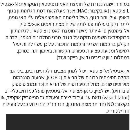
במיוחד. ישנה נגזרת של חומצת האמינו ציסטאין הניקראת: N-אצטיל
L-ציסטאין (או בקיצור: NAC) אשר מעלה את רמת הגלוטתיון בגוף
באופן יעיל יותר הגוף, בשל קליטתה האופטימאלית ע"י תאי גופנו,
ליתר דיוק ביעילות פעילותה של חומצת האמינו אנ-אציטיל
אל-ציסטאין פי-4 יותר מאשר חומצת האמינו ציסטאין. לגלוטתיון
פרוקסידאז השפעה חזקה על הגנת מבני החלבונים בגופנו, לרבות
הקולגן ברקמות השריר ורקמות החיבור. על כן עשוי להיות יעיל
לטיפול ומניעת פציעות ספורט, הקשורות באימון יתר. כמו כן,
במחלות ניוון שרירים (דושן, בייקר ועוד).
אן-אציטיל אל-ציסטאין יכול למתן מצבים דלקתיים רבים, ביניהם:
מחלה חסימתית כרונית של הריאות (COPD), שפעות הנגרמות
מוירוסים שונים, מחלות פיברוטית של הריאות (כדוגמת: סיסטיק
פיברוזיס). יש לציין, כי אן-אציטיל אל-ציסטאין פועל כמרחיב כלי-דם
(vasodilator) וזאת ע"י עידוד יצירת ופעולת גז הנייטריק אוקסיד, או
בקיצור: NO (חד תחמוצת החנקן), הגז הנ"ל הינו ידוע כבעל פעילות
וזודילטורית.