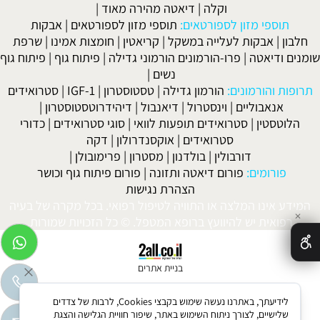
וקלה
|
דיאטה מהירה מאוד
|
תוספי מזון לספורטאים:
תוספי מזון לספורטאים
|
אבקות
חלבון
|
אבקות לעלייה במשקל
|
קריאטין
|
חומצות אמינו
|
שרפת
שומנים ודיאטה
|
פרו-הורמונים הורמוני גדילה
|
פיתוח גוף
|
פיתוח גוף
נשים
|
תרופות והורמונים:
הורמון גדילה
|
טסטוסטרון
|
IGF-1
|
סטרואידים
אנאבוליים
|
וינסטרול
|
דיאנבול
|
דיהידרוטסטוסטרון
|
הלוטסטין
|
סטרואידים תופעות לוואי
|
סוגי סטרואידים
|
כדורי
סטרואידים
|
אוקסנדרולון
|
דקה
דורבולין
|
בולדנון
|
מסטרון
|
פרימובולן
|
פורומים:
פורום דיאטה ותזונה
|
פורום פיתוח גוף וכושר
הצהרת נגישות
המידע אינו המלצה או התוויה לטיפול רפואי. בכל מקרה של בעיה
✕
רפואית יש להיוועץ ברופא המטפל. © כל הזכויות שמורות.
בניית אתרים
לידיעתך, באתרנו נעשה שימוש בקבצי Cookies, לרבות של צדדים
שלישיים, לצורך ניתוח השימוש באתר, שיפור חוויית הגלישה והצגת