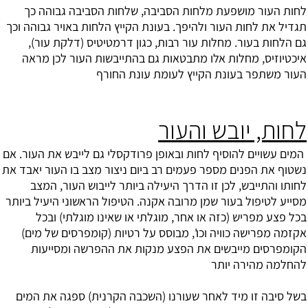
לחות העור מושפעת מלחות הסביבה, שלחות הסביבה גבוהה כך
תגדיל את לחות העור ולהיפך. בעונת הקייץ הלחות באויר גבוהה וכך
גם הלחות בעור. מחלות עור רבות, כגון דרמטיטיס (דלקת עור),
איכטיוזיס, מחלות אלו מתבטאות גם בהתייבשות העור לכן מראה
העור משתפר בעונת הקייץ לעומת עונת החורף
לחות, יובש והעור
המים עשויים להוסיף לחות ובאופן פרודקסלי גם לייבש את העור. אם
נשטוף את הפנים מספר פעמים רב ביום ניצור מצב בו העור יאבד את
לחותו והתייבש, לכן זו הדרך היעילה ביותר לייבוש העור, המצב
מסייע לטיפול בעור שמן מרובה אקנה. הטיפול הראשוני היעיל ביותר
בכל פצע מפריש (כזה או אחר, מוגלתי או שאינו מוגלתי) ובכל
אקזמה מפרישה כוויה וכו', מבוסס על רטיות (קומפרסים של מים)
הקומפרסים מייבשים את הפצע מנקות את ההפרשה ומסייעות
להחלמה מהירה יותר
בשל סיבה זו מיד לאחר שעורנו (השכבה הקרנית) ספגה את המים