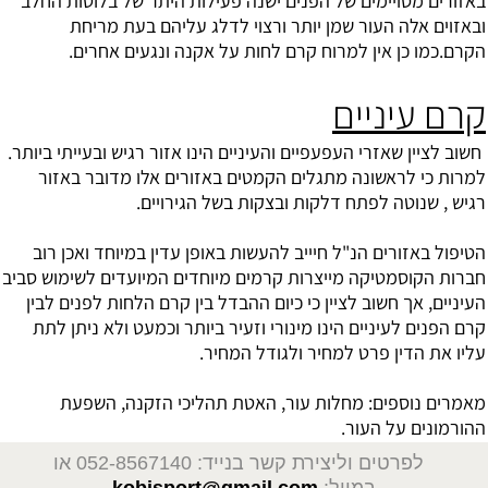
באזורים מסויימים של הפנים ישנה פעילות היתר של בלוטות החלב
ובאזוים אלה העור שמן יותר ורצוי לדלג עליהם בעת מריחת
הקרם.כמו כן אין למרוח קרם לחות על אקנה ונגעים אחרים.
קרם עיניים
חשוב לציין שאזרי העפעפיים והעיניים הינו אזור רגיש ובעייתי ביותר.
למרות כי לראשונה מתגלים הקמטים באזורים אלו מדובר באזור
רגיש , שנוטה לפתח דלקות ובצקות בשל הגירויים.
הטיפול באזורים הנ"ל חיייב להעשות באופן עדין במיוחד ואכן רוב
חברות הקוסמטיקה מייצרות קרמים מיוחדים המיועדים לשימוש סביב
העיניים, אך חשוב לציין כי כיום ההבדל בין קרם הלחות לפנים לבין
קרם הפנים לעיניים הינו מינורי וזעיר ביותר וכמעט ולא ניתן לתת
עליו את הדין פרט למחיר ולגודל המחיר.
מאמרים נוספים:
מחלות עור
,
האטת תהליכי הזקנה
,
השפעת
ההורמונים על העור
.
לפרטים וליצירת קשר בנייד: 052-8567140
או
במייל:
kobisport@gmail.com