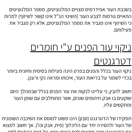
בשכבת העור אפידרמיס מצויים המלנוציטים, מספר המלנוציטים
התאיים גורמות לצבע העור (השינוי הנ"ל אינו קשור לשיזוף) למרות
כי השיזוף אינו מגביר את מספר המלנוציטים, אלא רק מגביר את
פעילותם.
ניקוי עור הפנים ע"י חומרים
דטרגנטים
ניקוי העור בכלל והפנים בפרט הינה פעילות בסיסית וחיונית ביותר
בכדי לשמור על בריאות העור, איכותו ומראה נקי ורענן.
חשוב להבין, כי עליינו לנקות את עור הפנים בגלל שבמהלך היום
שוקעים בו אבק וזיהומים שונים, אשר מתוחלבים עם שומן העור
ומתקשים עליו.
תפקידו של הדטרגנט (סבון) הינו פשוט למוסס את השיכבה השומנית
של העור ולהסירה יחד עם הליכלוך (פיח, אבק וכו'). אך חשוב למצוא
את הדטרגנט אשר מתאים לכם באופן אישי, כל זאת בהתאם לסוג