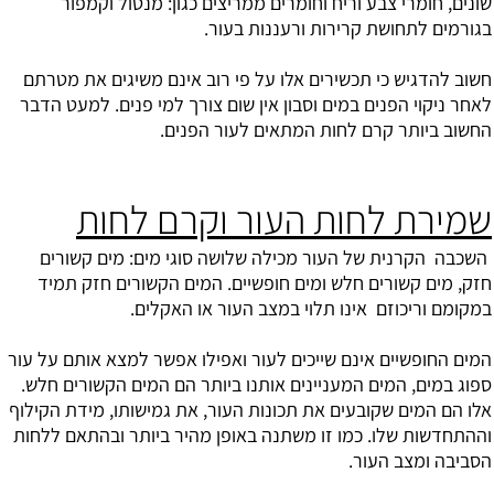
שונים, חומרי צבע וריח וחומרים ממריצים כגון: מנטול וקמפור
בגורמים לתחושת קרירות ורעננות בעור.
חשוב להדגיש כי תכשירים אלו על פי רוב אינם משיגים את מטרתם
לאחר ניקוי הפנים במים וסבון אין שום צורך למי פנים. למעט הדבר
החשוב ביותר קרם לחות המתאים לעור הפנים.
שמירת לחות העור וקרם לחות
השכבה הקרנית של העור מכילה שלושה סוגי מים: מים קשורים
חזק, מים קשורים חלש ומים חופשיים. המים הקשורים חזק תמיד
במקומם וריכוזם אינו תלוי במצב העור או האקלים.
המים החופשיים אינם שייכים לעור ואפילו אפשר למצא אותם על עור
ספוג במים, המים המעניינים אותנו ביותר הם המים הקשורים חלש.
אלו הם המים שקובעים את תכונות העור, את גמישותו, מידת הקילוף
וההתחדשות שלו. כמו זו משתנה באופן מהיר ביותר ובהתאם ללחות
הסביבה ומצב העור.