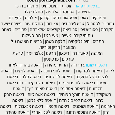
בריאות ורפואה:
סוכרת
|
סינוסיטיס
|
מחלות בדרכי
הנשימה
|
אסטמה
|
אלרגיה
|
מחלת שלד
ומפרקים
|
גאוט
|
אוסטאופורוזיס
|
קרוהן
|
אולקוס
|
לחץ דם
גבוה
|
כולסטרול
|
טריגליצרידים
|
עצירות
|
מחלות עור
|
נשירת שיער
הקרחה
|
פסוריאזיס
|
סבוריאה
|
קוליטיס אולצרוזה
|
טחורים
|
לאחר
ניתוחי קיבה ומעיים
| מעי רגיז |
תת פעילות
התריס
|
היפוגליקמיה
|
דלקת בשתן
|
בריאות האישה גיל
המעבר
|
הריון ופוריות
האישה
|
קאנדידה
|
דיכאון
|
הרפס
|
אלצהיימר
|
טרשת
עורקים
|
פרקינסון
|
דיאטות שונות
:
הרזייה
|
הרזיה מהירה
|
דיאטה בהריון ולאחר
לידה
|
דיאטה למניקות
|
דיאטה לפני חתונה
|
דיאטה לנשים
|
דיאטה
לנשים בגיל המעבר
|
דיאטה לדוגמנים
|
דיאטה קלה
|
דיאטת
כאסח
|
דיאטה דלת פחמימות
|
דיאטה דלת קלוריות
|
דיאטת
חלבונים
|
דיאטת אטקינס
|
דיאטת סאות' ביץ'
|
דיאטת
השוקולד
|
דיאטת חומץ תפוחים
|
דיאטת אשכוליות
|
דיאטת מרק
כרוב
|
דיאטה לפי סוג הדם
|
דיאטה ללא גלוטן
|
דיאטת
הארומה
|
דיאטה ושומנים
|
דיאטה וקפאין
|
דיאטה אנאבולית
|
דיאטת
הזון
|
דיאטה ותוספי תזונה
|
דיאטה לפני ואחרי
|
דיאטה מהירה