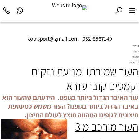
kobisport@gmail.com
|
052-8567140
דיאטה
ותזונה
בשיטת
Diet2All:
העור שמירתו ומניעת נזקים
המדע
שמאחורי
הגוף
וקמטים קובי עזרא
המושלם.
עור האיבר הגדול ביותר בגופנו. הידעתם שהעור הוא
באיבר הגדול ביותר בגופנו? העור משמש כמעטפת
חיצונית לגופינו המהווה חוצץ לעולם החיצון.
העור מורכב מ 3