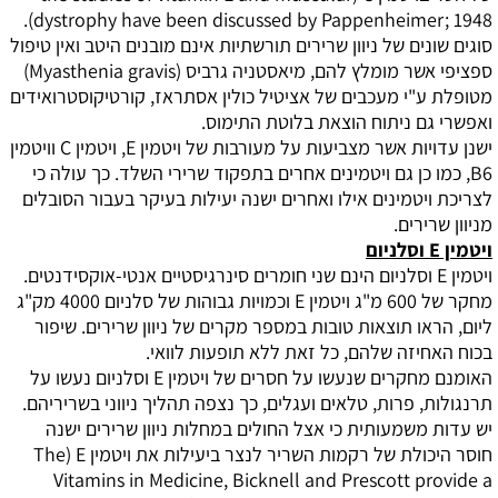
).
dystrophy have been discussed by Pappenheimer; 1948
סוגים שונים של ניוון שרירים תורשתיות אינם מובנים היטב ואין טיפול
ספציפי אשר מומלץ להם, מיאסטניה גרביס (
Myasthenia gravis
)
מטופלת ע"י מעכבים של אציטיל כולין אסתראז, קורטיקוסטרואידים
ואפשרי גם ניתוח הוצאת בלוטת התימוס.
ישנן עדויות אשר מצביעות על מעורבות של ויטמין
E
, ויטמין
C
וויטמין
B6
, כמו כן גם ויטמינים אחרים בתפקוד שרירי השלד. כך עולה כי
לצריכת ויטמינים אילו ואחרים ישנה יעילות בעיקר בעבור הסובלים
מניוון שרירים.
ויטמין
E
וסלניום
ויטמין
E
וסלניום הינם שני חומרים סינרגיסטיים אנטי-אוקסידנטים.
מחקר של 600 מ"ג ויטמין
E
וכמויות גבוהות של סלניום 4000 מק"ג
ליום, הראו תוצאות טובות במספר מקרים של ניוון שרירים. שיפור
בכוח האחיזה שלהם, כל זאת ללא תופעות לוואי.
האומנם מחקרים שנעשו על חסרים של ויטמין
E
וסלניום נעשו על
תרנגולות, פרות, טלאים ועגלים, כך נצפה תהליך ניווני בשריריהם.
יש עדות משמעותית כי אצל החולים במחלות ניוון שרירים ישנה
חוסר היכולת של רקמות השריר לנצר ביעילות את ויטמין
E
(
The
Vitamins in Medicine, Bicknell and Prescott provide a