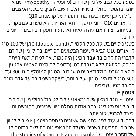
כמעט בכל מצב של ניוון שרירים (מיופטיה -
myopathy
) ישנו או
ייווצר בהמשך מחלה בשריר הלב. חשוב להבין, כי בשני המצבים
הנ"ל תיתכן שיפור בעת מתן התוסף של קו-אנזים
Q10
.
הקו-אנזים
Q10
חיוני לתפקוד תאי השריר, הוא מעורב עם בקרת
הצמיחה, ייצור האנרגיה התאית זאת ועוד תפקודים רבים החיוניים
לחיים.
בשני ניסויים בשיטת כפל הסמיות (
double-blind
) מתן של 100 מ"ג
קו-אנזים
Q10
הביא לשיפור הביצועים הפיזיים, בחולי ניוון שרירם.
לדברי החוקרים בדיעבד המינון היה נמוך, אך למרות זאת הייתה
הטבה, כל זאת ללא הגבלת זמן (בדומה לחומצת האמינו ארגינין).
רופאים אורט ומולקולאריים טוענים כי המינון המומלץ הינו 300 עד
600 מ"ג ליום הינו מינון יעיל ביותר, בעיקר כשמדובר על אדם מוגר
הסובל מניוון שרירים.
ויטמין
E
ויטמין
E
נוגד חמצון אשר נמצאו יעילים לטיפול בחולי ניוון שרירים.
ד"ר לינוס פאולינג, כתב אודות מחלת ניוון שרירים, התורשתיות
וכיצד להרגיש טוב יותר.
דבר ידוע עוד לפני כחמישה עשורים כי חסר בויטמין
E
מוביל לניוון
שרירים, הפרעות בשרירי השלד המתאפיינות בחולשה הדומה לזו
של חסר בויטמין
C
(
the studies of vitamin E and muscular