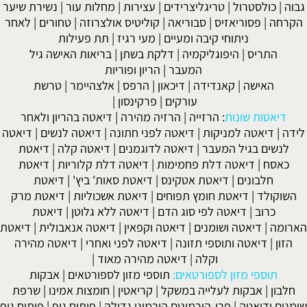
גבוה
|
כולסטרול
|
טריגליצרידים
|
עצירות
|
מחלות עור
|
נשירת שיער
הקרחה
|
פסוריאזיס
|
סבוריאה
|
קוליטיס אולצרוזה
|
טחורים
|
לאחר
ניתוחי קיבה ומעיים
| מעי רגיז |
תת פעילות
התריס
|
היפוגליקמיה
|
דלקת בשתן
|
בריאות האישה גיל
המעבר
|
הריון ופוריות
האישה
|
קאנדידה
|
דיכאון
|
הרפס
|
אלצהיימר
|
טרשת
עורקים
|
פרקינסון
|
דיאטות שונות
:
הרזייה
|
הרזיה מהירה
|
דיאטה בהריון ולאחר
לידה
|
דיאטה למניקות
|
דיאטה לפני חתונה
|
דיאטה לנשים
|
דיאטה
לנשים בגיל המעבר
|
דיאטה לדוגמנים
|
דיאטה קלה
|
דיאטת
כאסח
|
דיאטה דלת פחמימות
|
דיאטה דלת קלוריות
|
דיאטת
חלבונים
|
דיאטת אטקינס
|
דיאטת סאות' ביץ'
|
דיאטת
השוקולד
|
דיאטת חומץ תפוחים
|
דיאטת אשכוליות
|
דיאטת מרק
כרוב
|
דיאטה לפי סוג הדם
|
דיאטה ללא גלוטן
|
דיאטת
הארומה
|
דיאטה ושומנים
|
דיאטה וקפאין
|
דיאטה אנאבולית
|
דיאטת
הזון
|
דיאטה ותוספי תזונה
|
דיאטה לפני ואחרי
|
דיאטה מהירה
וקלה
|
דיאטה מהירה מאוד
|
תוספי מזון לספורטאים:
תוספי מזון לספורטאים
|
אבקות
חלבון
|
אבקות לעלייה במשקל
|
קריאטין
|
חומצות אמינו
|
שרפת
שומנים ודיאטה
|
פרו-הורמונים הורמוני גדילה
|
פיתוח גוף
|
פיתוח גוף