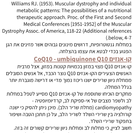
Williams RJ. (1953). Muscular dystrophy and individual
metabolic patterns: The possibilities of a nutritional
therapeutic approach. Proc. of the First and Second
Medical Conferences [1951-1952] of the Muscular
Dystrophy Assoc. of America, 118-22 (Additional references
.)
below, 4-7
במחלות גנטוטרופיות, דרושים מינונים גבוהים אשר מזינים את הגן
הפגוע בכדי לבטא את עצמו בהצלחה.
קו-אנזים
Q10
CoQ10 - umbiquinone
קו-אנזים
Q10
מצוי במזון בכמויות קטנות במזון, אצל מרבית
האנשים הצעירים הקו-אנזים
Q10
נוצר הכבד, אל אנשים הסובלים
ממחלת ניוון שרירים ישנו ריכוז נמוך מדי או דרישה מוגברת יותר
בגלל המחלה.
מחקרים הוכיחו שתוספת של קו-אנזים
Q10
מסייע לטפל במחלות
לב ולשפר מצבים של אי-ספיקת לב, קרדיומיופטיה -
cardiomyopathy
(מחלת שריר הלב). מיכן ניתן להסיק כי ישנה
קורולציה בין שרירי השלד לשריר הלב, על כן תתכן הטבה ושיפור
בתפקוד שרירי השלד.
חשוב לציין, כי מחלות לב ומחלות ניוון שרירים קשורים זה בזה.