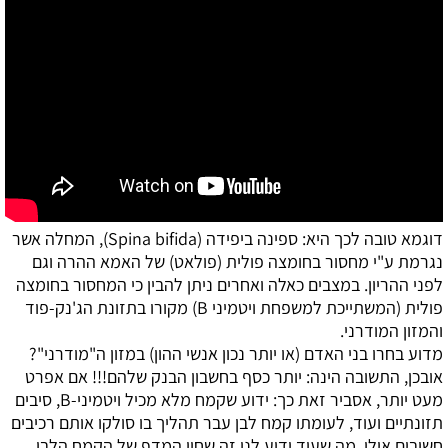
דוגמא טובה לכך היא: ספינה ביפידה (
Spina bifida
), המחלה אשר
נגרמת ע"י מחסור בחומצה פולית (פולאט) של האמא ההרה וגם
לפני ההריון. במצבים כאלה ואחרים ניתן להבין כי המחסור בחומצה
פולית (המשתייכת למשפחת ויטמיני
B
) מקורו בתזונת הג'נק-פוד
והמזון המודרני.
מדוע בחרו בני האדם (או יותר נכון אנשי ההון) במזון ה"מודרני"?
אובכן, התשובה הינה: יותר כסף בחשבון הבנק שלהם!!! אם אפרט
מעט יותר, אסביר זאת כך: ידוע שקמח מלא מכיל ויטמיני-
B
, סיבים
תזונתיים ועוד, לעומתו קמח לבן עבר תהליך בו סולקו אותם רכיבים
חשובים אילו. מה שעוד ידוע לנו זה שחיי המדף של הקמח הלבן