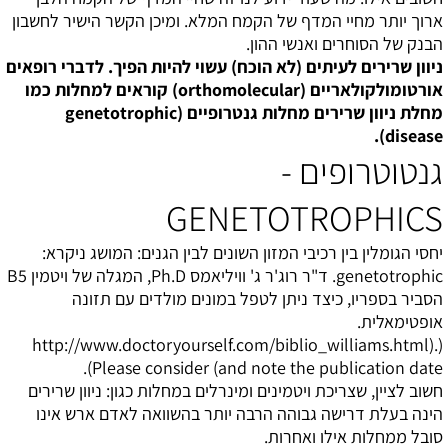
ארוך יותר מחיי המדף של הקמח המלא. ומיכן הקשר הישיר לחשבון
הבנק של הסוחרים ואנשי ההון.
ניוון שרירים לעיתים (לא הוכח) עשוי להיות הפיך. לדברי
רופאים
אורטומולקולאריים (
orthomolecular
) קוראים למחלות כמו
מחלת ניוון שרירים מחלות גנטרופיים (
genetotrophic
).
disease
גנטוטרופים -
GENETOTROPHICS
יחסי הגומלין בין רכיבי המזון השונים לבין הגנים: המושג ניקרא:
genetotrophic
. ד"ר רוג'ר ג' וויליאמס
Ph.D
, המגלה של ויטמין
B5
הסביר בספריו, כיצד ניתן לטפל במונים מולדים עם תזונה
אופטימאלית.
http://www.doctoryourself.com/biblio_williams.html).
(
).
Please consider (and note the publication date
חשוב לציין, שצריכת ויטמינים ומינרלים במחלות כגון: ניוון שרירים
הינה בעלת דרישה גבוהה הרבה יותר בהשוואה לאדם ארש אינו
סובל ממחלות אילו ואחרות.