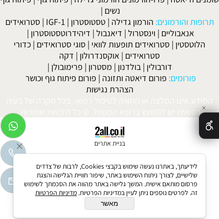
נשים
|
תרופות והורמונים:
הורמון גדילה
|
טסטוסטרון
|
IGF-1
|
סטרואידים
אנאבוליים
|
וינסטרול
|
דיאנבול
|
דיהידרוטסטוסטרון
|
הלוטסטין
|
סטרואידים תופעות לוואי
|
סוגי סטרואידים
|
כדורי
סטרואידים
|
אוקסנדרולון
|
דקה
דורבולין
|
בולדנון
|
מסטרון
|
פרימובולן
|
פורומים:
פורום דיאטה ותזונה
|
פורום פיתוח גוף וכושר
הצהרת נגישות
המידע אינו המלצה או התוויה לטיפול רפואי. בכל מקרה של בעיה
✕
רפואית יש להיוועץ ברופא המטפל. © כל הזכויות שמורות.
בניית אתרים
לידיעתך, באתרנו נעשה שימוש בקבצי Cookies, לרבות של צדדים
שלישיים, לצורך ניתוח השימוש באתר, שיפור חוויית הגלישה והצגת
פרסום מותאם אישית. המשך גלישה באתר מהווה את הסכמתך לשימוש
זה. לפרטים נוספים ניתן לעיין במדיניות הפרטיות.
מדיניות הפרטיות
מאשר