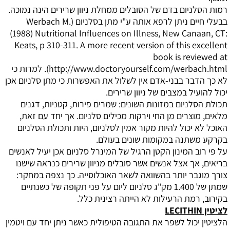
רמות הסלניום בדם של הסובלים ממחלת ניוון שרירים הינה נמוכה.
בבעלי חיים ניתן לרפא אותה ע"י מתן בסלניום (
Werbach M.
(1988) Nutritional Influences on Illness, New Canaan, CT:
Keats, p 310-311. A more recent version of this excellent
book is reviewed at
http://www.doctoryourself.com/werbach.html
). למרות כי
לא כך הדבר בבני-אדם אין לשלול את האפשרות כי מתן סלניום אכן
יכול להועיל במצבים של ניוון שרירים.
תכולת הסלניום במזונות השונים:
שמרים פירות, קטניות, דגנים
מלאים, מוצרים מן החי וירקות מכילים סלניום. אך יחד עם זאת,
האוכל לא יכול להיות מקור אמין לסלניום, היות ותכולת הסלניום
בקרקע משתנה במקומות שונים בעולם.
על פי רוב המינון הקטן הרגיל של המינרל סלניום אכן יעיל לאנשים
בריאים, אך אצל אנשים אשר סובלים מניוון שרירים כנראה שישנו
צורך מוגבר יותר בהשוואה לשאר האוכלוסייה. כך נצפה במחקר:
שמתן של 1.400 מק"ג סלניום ליום על פני תקופה של כשנתיים
בקירוב, רמת הרעילות לא הייתה רצינית כלל.
לציטין
LECITHIN
הלציטין יכול לשפר את התגובה הטיפולית כאשר ניתן יחד עם ויטמין