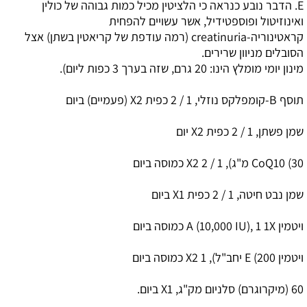
E
. הדבר נובע כנראה כי הלציטין מכיל כמות גבוהה של כולין
ואינוזיטול ופוספטידיל, אשר עשויים להפחית
קראטינוריה-
creatinuria
(רמה עודפת של קריאטין בשתן) אצל
הסובלים מניוון שרירים.
מינון יומי מומלץ הינו: 20 גרם, שזה בערך 3 כפות ליום).
תוסף
B
-קומפלקס נוזלי, 1 / 2 כפית 2
X
(פעמיים) ביום
שמן פשתן, 1 / 2 כפית 2
X
יום
CoQ10 (30
מ"ג), 1 / 2 2
X
כמוסה ביום
שמן נבט חיטה, 1 / 2 כפית 1
X
ביום
ויטמין
A (10,000 IU), 1 1X
כמוסה ביום
ויטמין
E (200
יחב"ל), 1 2
X
כמוסה ביום
60 (מיקרוגרם) סלניום מק"ג, 1
X
ביום.