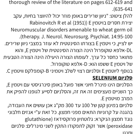
thorough review of the literature on pages 612-619 and
).
635-641
להלן ציטוט: "ניוון שרירים באופן מוזר יכול להיווצר בחיות, עקב
יצירת חסרים בויטמין
E
(
Rabinovitch R et al (1951)
Neuromuscular disorders amenable to wheat germ oil
).
therapy. J. Neurol. Neurosurg. Psychiat. 14:95-100
יש לציין, כי ויטמין
E
בצורתו הסינטטית לא עוזר במצבי ניוון שרירים.
DL
-אלפא טוקופרול הינה הצורה הסינטטית של ויטמין
E
, והוא
מתואר כחסר כל ערך. לעומתו הצורה היעילה הינה הצורה הטבעית
של ויטמין
E
ששמו הוא:
D
-אלפא טוקופרול.
בנוסף ליוטמין
E
וסלניום רצוי לשלב ויטמיני
B
-קומפלקס וויטמין
C
.
סלניום
SELENIUM
הסלניום הינו מינרל חיוני אשר פועל באופן סינרגיסטי עם ויטמין
E
,
כך השניים מעצימים זה את זה, והסלניום לסייע לגופנו להפיק את
המרב מויטמין
E
.
סלניום במינון קטן של 100 עד 300 מק"ג אכן עושים את העבודה,
בהגנה על קרוניות התאים מפני חמצון. כל זאת ע"י אנזים חלבוני
נוגד חמצון הניקרא: גלוטתיון פרוקסידאז (
glutathione
peroxidase
) אשר זקוק לתפקודו התקין לשני מינרלים: סלניום
ומנגן.