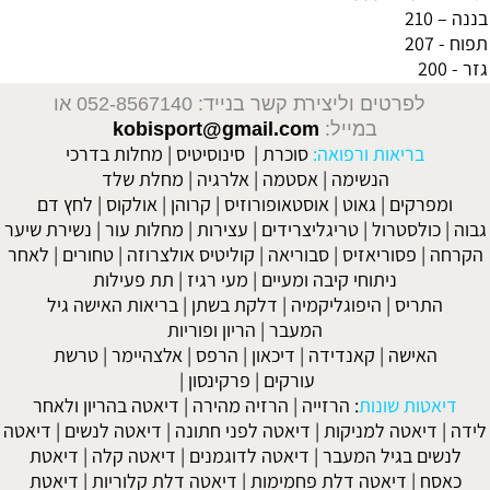
בננה – 210
תפוח - 207
גזר - 200
לפרטים וליצירת קשר בנייד: 052-8567140
או
במייל:
kobisport@gmail.com
בריאות ורפואה:
סוכרת
|
סינוסיטיס
|
מחלות בדרכי
הנשימה
|
אסטמה
|
אלרגיה
|
מחלת שלד
ומפרקים
|
גאוט
|
אוסטאופורוזיס
|
קרוהן
|
אולקוס
|
לחץ דם
גבוה
|
כולסטרול
|
טריגליצרידים
|
עצירות
|
מחלות עור
|
נשירת שיער
הקרחה
|
פסוריאזיס
|
סבוריאה
|
קוליטיס אולצרוזה
|
טחורים
|
לאחר
ניתוחי קיבה ומעיים
| מעי רגיז |
תת פעילות
התריס
|
היפוגליקמיה
|
דלקת בשתן
|
בריאות האישה גיל
המעבר
|
הריון ופוריות
האישה
|
קאנדידה
|
דיכאון
|
הרפס
|
אלצהיימר
|
טרשת
עורקים
|
פרקינסון
|
דיאטות שונות
:
הרזייה
|
הרזיה מהירה
|
דיאטה בהריון ולאחר
לידה
|
דיאטה למניקות
|
דיאטה לפני חתונה
|
דיאטה לנשים
|
דיאטה
לנשים בגיל המעבר
|
דיאטה לדוגמנים
|
דיאטה קלה
|
דיאטת
כאסח
|
דיאטה דלת פחמימות
|
דיאטה דלת קלוריות
|
דיאטת