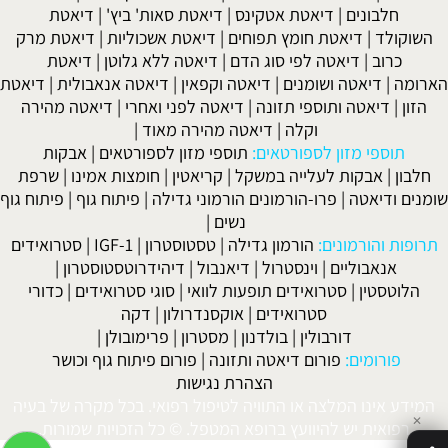
חלבונים
|
דיאטת אטקינס
|
דיאטת סאות' ביץ'
|
דיאטת
השוקולד
|
דיאטת חומץ תפוחים
|
דיאטת אשכוליות
|
דיאטת מרק
כרוב
|
דיאטה לפי סוג הדם
|
דיאטה ללא גלוטן
|
דיאטת
הארומה
|
דיאטה ושומנים
|
דיאטה וקפאין
|
דיאטה אנאבולית
|
דיאטת
הזון
|
דיאטה ותוספי תזונה
|
דיאטה לפני ואחרי
|
דיאטה מהירה
וקלה
|
דיאטה מהירה מאוד
|
תוספי מזון לספורטאים:
תוספי מזון לספורטאים
|
אבקות
חלבון
|
אבקות לעלייה במשקל
|
קריאטין
|
חומצות אמינו
|
שרפת
שומנים ודיאטה
|
פרו-הורמונים הורמוני גדילה
|
פיתוח גוף
|
פיתוח גוף
נשים
|
תרופות והורמונים:
הורמון גדילה
|
טסטוסטרון
|
IGF-1
|
סטרואידים
אנאבוליים
|
וינסטרול
|
דיאנבול
|
דיהידרוטסטוסטרון
|
הלוטסטין
|
סטרואידים תופעות לוואי
|
סוגי סטרואידים
|
כדורי
סטרואידים
|
אוקסנדרולון
|
דקה
דורבולין
|
בולדנון
|
מסטרון
|
פרימובולן
|
פורומים:
פורום דיאטה ותזונה
|
פורום פיתוח גוף וכושר
הצהרת נגישות
המידע אינו המלצה או התוויה לטיפול רפואי. בכל מקרה של בעיה
✕
רפואית יש להיוועץ ברופא המטפל. © כל הזכויות שמורות.