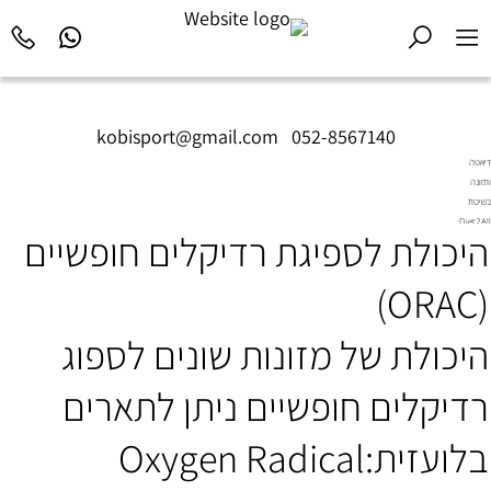
kobisport@gmail.com
|
052-8567140
דיאטה
ותזונה
בשיטת
Diet2All:
היכולת לספיגת רדיקלים חופשיים
המדע
שמאחורי
הגוף
(ORAC)
המושלם.
היכולת של מזונות שונים לספוג
רדיקלים חופשיים ניתן לתארים
בלועזית:Oxygen Radical