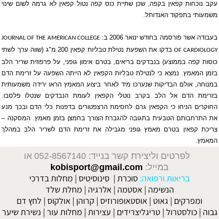
עקב נוכחות קפאין בקפה, שכן שתיית כוס קפה נטול קפאין לא גרמה לשום שינוי
משמעותי בתפקוד האנדותל.
בעבודה אשר פורסמה בחודש ינואר 2006 ב:
JOURNAL OF THE AMERICAN COLLEGE
בדקו את השפעת נטילת טבליות קפאין 200 מ"ג (שווה ערך לשתי
OF CARDIOLOGY
כוסות קפה בממוצע) בנבדקים בריאים, בטרם אימון גופני, על פרפוזית שריר הלב
בזמן המאמץ. נמצא כי לנטילת טבליות הקפאין לא הייתה השפעה על זרימת הדם
במנוחה, אולם הבדיקות שנערכו מיד לאחר ביצוע המאמץ הראו ירידה משמעותית
בזרימת הדם אל הלב בקרב נוטלי הקפאין לעומת הנבדקים שנטלו פלסבו.
החוקרים הניחו כי הקפאין גרם לחסימת הרצפטורים בדפנות כלי הדם ובכך מנע
את התרחבותם הטבעית בתגובה להגברת הצורך בחמצן בזמן מאמץ. המסקנה –
צריכת
קפאין
בטרם מאמץ גופני מגבילה את זרימת הדם לשריר הלב במהלך
המאמץ.
לפרטים וליצירת קשר בנייד: 052-8567140
או
במייל:
kobisport@gmail.com
בריאות ורפואה:
סוכרת
|
סינוסיטיס
|
מחלות בדרכי
הנשימה
|
אסטמה
|
אלרגיה
|
מחלת שלד
ומפרקים
|
גאוט
|
אוסטאופורוזיס
|
קרוהן
|
אולקוס
|
לחץ דם
גבוה
|
כולסטרול
|
טריגליצרידים
|
עצירות
|
מחלות עור
|
נשירת שיער