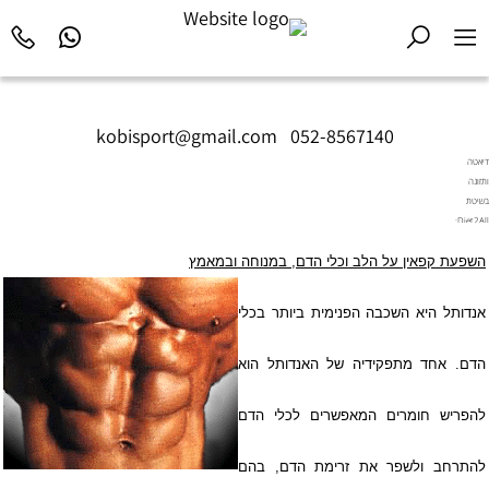
kobisport@gmail.com
|
052-8567140
דיאטה
ותזונה
בשיטת
Diet2All:
המדע
השפעת קפאין על הלב וכלי הדם, במנוחה ובמאמץ
שמאחורי
הגוף
המושלם.
אנדותל היא השכבה הפנימית ביותר בכלי
הדם. אחד מתפקידיה של האנדותל הוא
להפריש חומרים המאפשרים לכלי הדם
להתרחב ולשפר את זרימת הדם, בהם