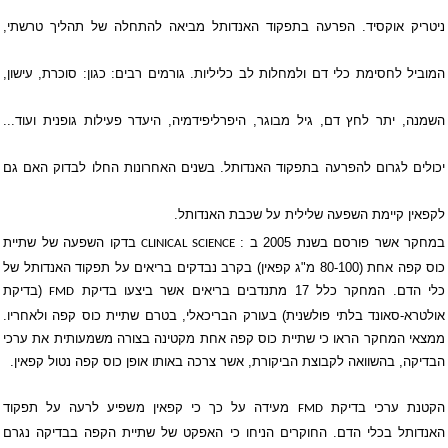
ניטריק אוקסיד
. הפרעה בתפקוד האנדותל מביאה להתחלה של תהליך טרשתי,
המוביל לחסימת כלי דם ולמחלות לב כליליות. גורמים רבים: כגון: סוכרת, עישון,
השמנה, יתר לחץ דם, גיל מבוגר, היפרליפידמיה, היעדר פעילות גופנית ועוד...
יכולים לגרום להפרעה בתפקוד האנדותל. בשנים האחרונות החלו לבדוק האם גם
לקפאין קיימת השפעה שלילית על שכבת האנדותל.
במחקר אשר פורסם בשנת 2005 ב :
בדקו השפעה של שתיית
CLINICAL SCIENCE
כוס קפה אחת (80-100 מ"ג קפאין) בקרב נבדקים בריאים על תפקוד האנדותל של
כלי הדם. המחקר כלל 17 מתנדבים בריאים אשר ביצעו בדיקת
(בדיקת
FMD
אולטרא-סאונד בלתי פולשנית) בעורק הבריכאלי, בטרם שתיית כוס קפה ולאחריו.
ממצאי המחקר הראו כי שתיית כוס קפה אחת מקטינה בצורה משמעותית את ערכי
הבדיקה, בהשוואה לקבוצת הביקורת, אשר צרכה באותו אופן כוס קפה נטול קפאין.
הקטנת ערכי בדיקת
מעידה על כך כי קפאין משפיע לרעה על תפקוד
FMD
האנדותל בכלי הדם. החוקרים הניחו כי האפקט של שתיית הקפה בבדיקה נגרם