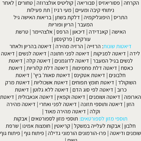
הקרחה
|
פסוריאזיס
|
סבוריאה
|
קוליטיס אולצרוזה
|
טחורים
|
לאחר
ניתוחי קיבה ומעיים
| מעי רגיז |
תת פעילות
התריס
|
היפוגליקמיה
|
דלקת בשתן
|
בריאות האישה גיל
המעבר
|
הריון ופוריות
האישה
|
קאנדידה
|
דיכאון
|
הרפס
|
אלצהיימר
|
טרשת
עורקים
|
פרקינסון
|
דיאטות שונות
:
הרזייה
|
הרזיה מהירה
|
דיאטה בהריון ולאחר
לידה
|
דיאטה למניקות
|
דיאטה לפני חתונה
|
דיאטה לנשים
|
דיאטה
לנשים בגיל המעבר
|
דיאטה לדוגמנים
|
דיאטה קלה
|
דיאטת
כאסח
|
דיאטה דלת פחמימות
|
דיאטה דלת קלוריות
|
דיאטת
חלבונים
|
דיאטת אטקינס
|
דיאטת סאות' ביץ'
|
דיאטת
השוקולד
|
דיאטת חומץ תפוחים
|
דיאטת אשכוליות
|
דיאטת מרק
כרוב
|
דיאטה לפי סוג הדם
|
דיאטה ללא גלוטן
|
דיאטת
הארומה
|
דיאטה ושומנים
|
דיאטה וקפאין
|
דיאטה אנאבולית
|
דיאטת
הזון
|
דיאטה ותוספי תזונה
|
דיאטה לפני ואחרי
|
דיאטה מהירה
וקלה
|
דיאטה מהירה מאוד
|
תוספי מזון לספורטאים:
תוספי מזון לספורטאים
|
אבקות
חלבון
|
אבקות לעלייה במשקל
|
קריאטין
|
חומצות אמינו
|
שרפת
שומנים ודיאטה
|
פרו-הורמונים הורמוני גדילה
|
פיתוח גוף
|
פיתוח גוף
נשים
|