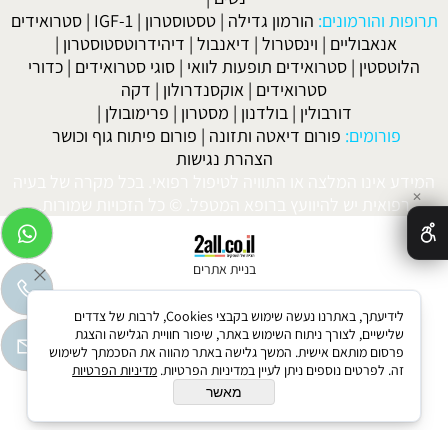
תרופות והורמונים:
הורמון גדילה
|
טסטוסטרון
|
IGF-1
|
סטרואידים
אנאבוליים
|
וינסטרול
|
דיאנבול
|
דיהידרוטסטוסטרון
|
הלוטסטין
|
סטרואידים תופעות לוואי
|
סוגי סטרואידים
|
כדורי
סטרואידים
|
אוקסנדרולון
|
דקה
דורבולין
|
בולדנון
|
מסטרון
|
פרימובולן
|
פורומים:
פורום דיאטה ותזונה
|
פורום פיתוח גוף וכושר
הצהרת נגישות
המידע אינו המלצה או התוויה לטיפול רפואי. בכל מקרה של בעיה
✕
רפואית יש להיוועץ ברופא המטפל. © כל הזכויות שמורות.
בניית אתרים
לידיעתך, באתרנו נעשה שימוש בקבצי Cookies, לרבות של צדדים
שלישיים, לצורך ניתוח השימוש באתר, שיפור חוויית הגלישה והצגת
פרסום מותאם אישית. המשך גלישה באתר מהווה את הסכמתך לשימוש
זה. לפרטים נוספים ניתן לעיין במדיניות הפרטיות.
מדיניות הפרטיות
מאשר