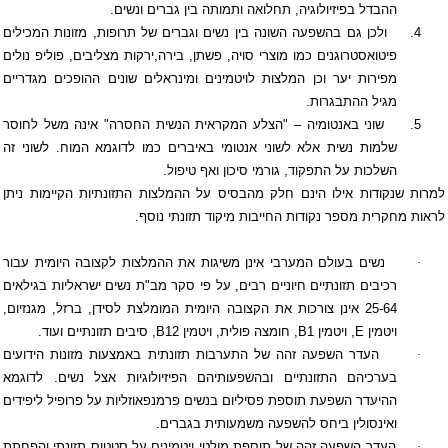
ההבדל בפיזיולוגיה, תחלואה ותמותה בין גברים ונשים.
4.
ולכן גם בהשפעה השונה בין נשים וגברים של תרופות, מזונות המכילים
פיטואסטרוגנים כמו מוצרי סויה, פשתן, בירה,ירקות מצליבים, פוליפ נולים
מפירות יער וכן המלצות לויטמינים ומינראלים שונים ההופכים מגדריים
מגיל ההתבגרות.
5.
שוני באנטומיה – "הצלע המקראית הנשית החסרה" אינה משל לחוסר
שלמות נשית אלא לשוני אנטומי באיברים כמו לדוגמא המוח. לשוני זה
השלכות על התפקוד, גורמי סיכון ואף טיפול.
למרות שנקודות אילו הינם חלק מהבסיס על ההמלצות התזונתיות הקיימות ניתן
לראות מחקרית מספר נקודות החייבות מיקוד תזונתי נוסף.
·
נשים בעולם המערבי אינן משיגות את ההמלצות לקצובה היומית עבור
רכיבים תזונתיים חיוניים רבים, על פי סקר מב"ת נשים ישראליות בגילאים
25-64 אינן צורכות את הקצובה היומית המומלצת לסידן, ברזל, מגנזיום,
ויטמין
E
, ויטמין
B1
, חומצה פולית, ויטמין
B12
, סיבים תזונתיים ועוד.
·
העדר השפעה זהה של התערבות תזונתית באמצעות מזונות הידועים
בערכיהם התזונתיים ובהשפעותיהם הפיזיולוגיות אצל נשים. לדוגמא
ההיעדר השפעת תוספת פסיליום בנשים פרמנפאוזליות על פרופיל ליפידים
ואינסולין ביחס להשפעה משמעותית בגברים.
·
העדר השפעה זהה של תוספת מולטי ויטמינים על סטטוס תזונתי והפחתת