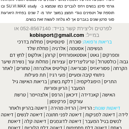
גורמי סיכון בנשים ויחס לגברים כמו שנמצא ב-
SU.VI.MAX study
ובו
תוספת של ויטמינים נוגדי חמצון במשך יותר מ- 7 שנים בפחית היארעות
סוגי סרטן שונים בגברים אך לא צלחה לעשות זאת בנשים.
לפרטים וליצירת קשר בנייד: 052-8567140
או
במייל:
kobisport@gmail.com
בריאות ורפואה:
סוכרת
|
סינוסיטיס
|
מחלות בדרכי
הנשימה
|
אסטמה
|
אלרגיה
|
מחלת שלד
ומפרקים
|
גאוט
|
אוסטאופורוזיס
|
קרוהן
|
אולקוס
|
לחץ דם
גבוה
|
כולסטרול
|
טריגליצרידים
|
עצירות
|
מחלות עור
|
נשירת שיער
הקרחה
|
פסוריאזיס
|
סבוריאה
|
קוליטיס אולצרוזה
|
טחורים
|
לאחר
ניתוחי קיבה ומעיים
| מעי רגיז |
תת פעילות
התריס
|
היפוגליקמיה
|
דלקת בשתן
|
בריאות האישה גיל
המעבר
|
הריון ופוריות
האישה
|
קאנדידה
|
דיכאון
|
הרפס
|
אלצהיימר
|
טרשת
עורקים
|
פרקינסון
|
דיאטות שונות
:
הרזייה
|
הרזיה מהירה
|
דיאטה בהריון ולאחר
לידה
|
דיאטה למניקות
|
דיאטה לפני חתונה
|
דיאטה לנשים
|
דיאטה
לנשים בגיל המעבר
|
דיאטה לדוגמנים
|
דיאטה קלה
|
דיאטת
כאסח
|
דיאטה דלת פחמימות
|
דיאטה דלת קלוריות
|
דיאטת