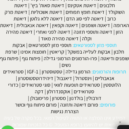
חלבונים
|
דיאטת אטקינס
|
דיאטת סאות' ביץ'
|
דיאטת
השוקולד
|
דיאטת חומץ תפוחים
|
דיאטת אשכוליות
|
דיאטת מרק
כרוב
|
דיאטה לפי סוג הדם
|
דיאטה ללא גלוטן
|
דיאטת
הארומה
|
דיאטה ושומנים
|
דיאטה וקפאין
|
דיאטה אנאבולית
|
דיאטת
הזון
|
דיאטה ותוספי תזונה
|
דיאטה לפני ואחרי
|
דיאטה מהירה
וקלה
|
דיאטה מהירה מאוד
|
תוספי מזון לספורטאים:
תוספי מזון לספורטאים
|
אבקות
חלבון
|
אבקות לעלייה במשקל
|
קריאטין
|
חומצות אמינו
|
שרפת
שומנים ודיאטה
|
פרו-הורמונים הורמוני גדילה
|
פיתוח גוף
|
פיתוח גוף
נשים
|
תרופות והורמונים:
הורמון גדילה
|
טסטוסטרון
|
IGF-1
|
סטרואידים
אנאבוליים
|
וינסטרול
|
דיאנבול
|
דיהידרוטסטוסטרון
|
הלוטסטין
|
סטרואידים תופעות לוואי
|
סוגי סטרואידים
|
כדורי
סטרואידים
|
אוקסנדרולון
|
דקה
דורבולין
|
בולדנון
|
מסטרון
|
פרימובולן
|
פורומים:
פורום דיאטה ותזונה
|
פורום פיתוח גוף וכושר
הצהרת נגישות
המידע אינו המלצה או התוויה לטיפול רפואי. בכל מקרה של בעיה
✕
רפואית יש להיוועץ ברופא המטפל. © כל הזכויות שמורות.