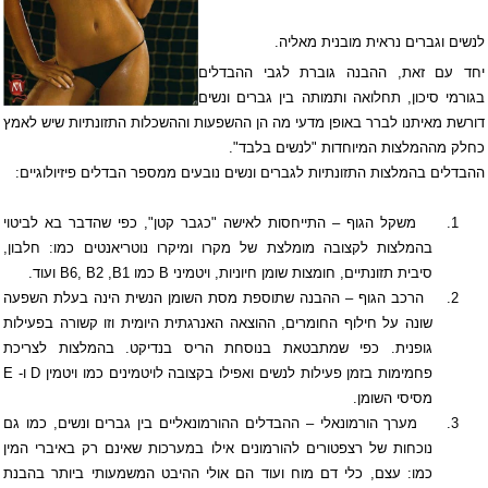
לנשים וגברים נראית מובנית מאליה.
יחד עם זאת, ההבנה גוברת לגבי ההבדלים
בגורמי סיכון, תחלואה ותמותה בין גברים ונשים
דורשת מאיתנו לברר באופן מדעי מה הן ההשפעות וההשכלות התזונתיות שיש לאמץ
כחלק מההמלצות המיוחדות "לנשים בלבד".
ההבדלים בהמלצות התזונתיות לגברים ונשים נובעים ממספר הבדלים פיזיולוגיים:
1.
משקל הגוף – התייחסות לאישה "כגבר קטן", כפי שהדבר בא לביטוי
בהמלצות לקצובה מומלצת של מקרו ומיקרו נוטריאנטים כמו: חלבון,
סיבית תזונתיים, חומצות שומן חיוניות, ויטמיני
B
כמו
B1
,
B2
,
B6
ועוד.
2.
הרכב הגוף – ההבנה שתוספת מסת השומן הנשית הינה בעלת השפעה
שונה על חילוף החומרים, ההוצאה האנרגתית היומית וזו קשורה בפעילות
גופנית. כפי שמתבטאת בנוסחת הריס בנדיקט. בהמלצות לצריכת
פחמימות בזמן פעילות לנשים ואפילו בקצובה לויטמינים כמו ויטמין
D
ו-
E
מסיסי השומן.
3.
מערך הורמונאלי – ההבדלים ההורמונאליים בין גברים ונשים, כמו גם
נוכחות של רצפטורים להורמונים אילו במערכות שאינם רק באיברי המין
כמו: עצם, כלי דם מוח ועוד הם אולי ההיבט המשמעותי ביותר בהבנת