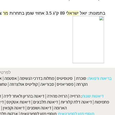
דף
תחרויות פיתוח גוף - מר ישראל
מונות: יואל
ישראל
י 89 ק"ג 3.5 אחוזי שומן בתחרות
מר
צפון 2013 שהתקיימה בחיפה.
לפרטים וליצירת ק
 ורפואה:
סוכרת
|
סינוסיטיס
|
מחלות בדרכי הנשימה
|
אסטמה
|
אלרגיה
הקרחה
|
פסוריאזיס
|
סבוריאה
|
קוליטיס אולצרוזה
|
טחורים
|
לא
האיש