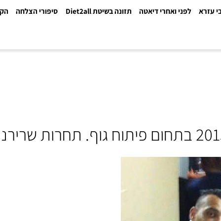
א
לפני ואחרי דיאטה
תזונה בשיטת Diet2all
סיפורי הצלחה
הקלינ