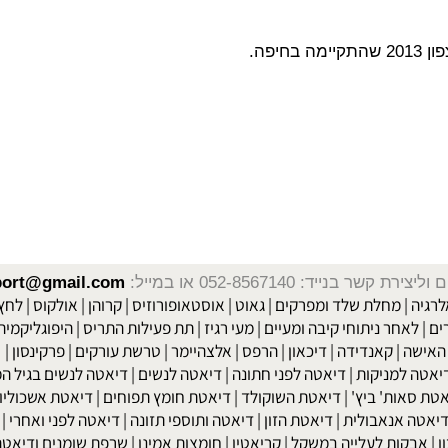
שר בנייד: 052-8567140
או במייל:
isport@gmail.com
|
מחלת שלד ומפרקים
|
גאוט
|
אוסטאופורוזיס
|
קרוהן
|
אולקוס
|
לחץ דם
חר ניתוחי קיבה ומעיים
| מעי רגיז |
תת פעילות התריס
|
היפוגליקמיה
|
ד
ה
|
קאנדידה
|
דיכאון
|
הרפס
|
אלצהיימר
|
טרשת עורקים
|
פרקינסון
|