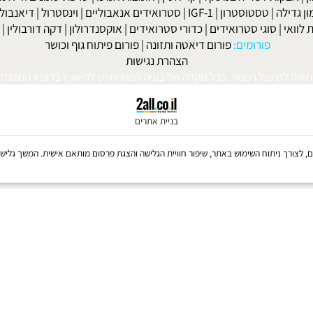
למניקות
|
דיאטה לפני חתונה
|
דיאטה לנשים
|
דיאטה לנשים בגיל המע
ות' ביץ'
|
דיאטת השוקולד
|
דיאטת חומץ תפוחים
|
דיאטת אשכוליות
|
 אנאבולית
|
דיאטת הזון
|
דיאטה ותוספי תזונה
|
דיאטה לפני ואחרי
|
דיא
ות לעלייה במשקל
|
קריאטין
|
חומצות אמינו
|
שרפת שומנים ודיאטה
|
פ
לה
|
טסטוסטרון
|
IGF-1
|
סטרואידים אנאבוליים
|
וינסטרול
|
דיאנבול
|
ד
|
סוגי סטרואידים
|
כדורי סטרואידים
|
אוקסנדרולון
|
דקה דורבולין
|
בול
פורומים:
פורום דיאטה ותזונה
|
פורום פיתוח גוף וכושר
הצהרת נגישות
לטיפול רפואי. בכל מקרה של בעיה רפואית יש להיוועץ ברופא המטפל. © 
בניית אתרים
Coo, לרבות של צדדים שלישיים, לצורך ניתוח השימוש באתר, שיפור חוויית הגלישה והצגת פרסום מותאם אישית. 