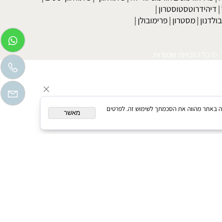
בר
|
דיאטה לדוגמנים
|
דיאטה קלה
|
דיאטת כאסח
|
דיאטה דלת
דיאטת מרק כרוב
|
דיאטה לפי סוג הדם
|
דיאטה ללא גלוטן
|
דיאטת
טה מהירה וקלה
|
דיאטה מהירה מאוד
|
רו-הורמונים הורמוני גדילה
|
פיתוח גוף
|
פיתוח גוף נשים
|
יהידרוטסטוסטרון
|
דנון
|
מסטרון
|
פרימובולן
|
כל הזכויות שמורות.
המשך גלישה באתר מהווה את הסכמתך לשימוש זה. לפרטים
מאשר