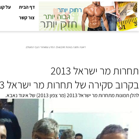
דף הבית
על קובי עזר
צור קשר
דיאטה ותזונה בשיטת Diet2All: המדע שמאחורי הגוף המושלם.
 מר ישראל 2013
רה של תחרות מר ישראל 2013 בתחום פיתוח גוף. תחרות שרירנים.
ת מר ישראל 2013 (מר צפון 2013) של איגוד נאבא.