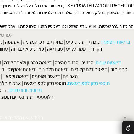
–
IGF
הכוללת ליגנדים (
, IGF-II
IGF-I
), רצפטורים וחלבוני קישור (
G PROTEINS
LIKE GROWTH FACTOR I R
, רצפטור ממברנלי בעל פעילות טירוזין קינאז ה
מאופיין בחלוקה תאית רבה, אולם רמות אלו יורדות לאחר הלידה ומגיעות לרמות 
רך שספורט מונע עודף משקל ולכן בעקיפין מקטין סיכון לסרטן. אבל השפעת פע
לפרטים וליצירת ק
 ורפואה:
סוכרת
|
סינוסיטיס
|
מחלות בדרכי הנשימה
|
אסטמה
|
אלרגיה
הקרחה
|
פסוריאזיס
|
סבוריאה
|
קוליטיס אולצרוזה
|
טחורים
|
לא
האיש
אטות שונות
:
הרזייה
|
הרזיה מהירה
|
דיאטה בהריון ולאחר לידה
|
דיאטה 
מות
|
דיאטה דלת קלוריות
|
דיאטת חלבונים
|
דיאטת אטקינס
|
דיאטת סא
הארומה
|
דיאטה ושומנים
|
דיאטה וקפאין
|
דיאטה
תוספי מזון לספורטאים:
תוספי מזון לספורטאים
|
אבקות חלבון
|
אבק
תרופות והורמונים:
הורמון גדי
הלוטסטין
|
סטרואידים תופעות לוואי
המידע אינו המלצה או התוויה 