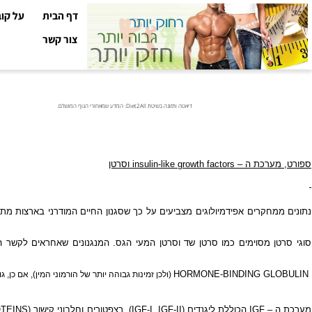
דף הבית
על קובי עזר
צור קשר
דיאטה ותזונה בשיטת Diet2All: המדע שמאחורי הגוף המושלם.
ערכת ה –
insulin-like growth factors
וסרטן
חקרים אפידמיולוגים מצביעים על כך שסגנון החיים המודרני בארצות מתועשות ש
 מסוימים כמו סרטן שד וסרטן המעי הגס. המנגנונים שאחראים לקשר הזה, כול
HORMONE-BINDING G
(ולכן זמינות גבוהה יותר של הורמוני המין), אם כן, גורמים 