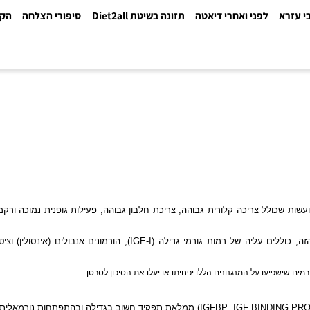
א
לפני ואחרי דיאטה
תזונה בשיטת Diet2all
סיפורי הצלחה
הקלינ
כולל צריכה קלורית גבוהה, צריכת חלבון גבוהה, פעילות גופנית נמוכה ורקמת 
לים עליה של רמות גורמי גדילה (
IGE-I
), הורמונים אנבולים (אינסולין) וציטו
שישפיעו על המנגנונים הללו יפחיתו או יעלו את הסיכון לסרטן.