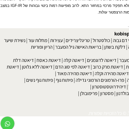
ים. רוב הפעילות הביולוגית של
IGFS
מתווכת באמצעות (
IGF-IR
) –
INSULIN
קיד מרכזי במחזור התא. לרוב מופיעות רמות ביטוי גבוהות של
IGF-IR
במצב
 הרצפטור עולות.
kob
 גבוה
|
כולסטרול
|
טריגליצרידים
|
עצירות
|
מחלות עור
|
נשירת שיער
לקת בשתן
|
בריאות האישה גיל המעבר
|
הריון ופוריות
בר
|
דיאטה לדוגמנים
|
דיאטה קלה
|
דיאטת כאסח
|
דיאטה דלת
דיאטת מרק כרוב
|
דיאטה לפי סוג הדם
|
דיאטה ללא גלוטן
|
דיאטת
טה מהירה וקלה
|
דיאטה מהירה מאוד
|
רו-הורמונים הורמוני גדילה
|
פיתוח גוף
|
פיתוח גוף נשים
|
יהידרוטסטוסטרון
|
דנון
|
מסטרון
|
פרימובולן
|
כל הזכויות שמורות.