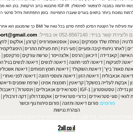
IGFBP=IGF BINDIN
) ממלאת תפקיד חשוב בגדילה ובהתפתחות נורמאלית ביונק
דומה במבנה לרצפטור לאינסולין.
IGF-IR
מתבטא ברוב הרקמות, בהן הוא ממלא תפ
נמוכות ביותר בתאים בוגרים שעברו התמיינות. בזמן התפתחות גידול סרטני רמות
ילות על הקטנת הסיכון לפתח סרטן בכל טווח של
BMI
כך שהמנגנון הוא אחר.
שר בנייד: 052-8567140
או במייל:
isport@gmail.com
|
מחלת שלד ומפרקים
|
גאוט
|
אוסטאופורוזיס
|
קרוהן
|
אולקוס
|
לחץ דם
חר ניתוחי קיבה ומעיים
| מעי רגיז |
תת פעילות התריס
|
היפוגליקמיה
|
ד
ה
|
קאנדידה
|
דיכאון
|
הרפס
|
אלצהיימר
|
טרשת עורקים
|
פרקינסון
|
למניקות
|
דיאטה לפני חתונה
|
דיאטה לנשים
|
דיאטה לנשים בגיל המע
ות' ביץ'
|
דיאטת השוקולד
|
דיאטת חומץ תפוחים
|
דיאטת אשכוליות
|
 אנאבולית
|
דיאטת הזון
|
דיאטה ותוספי תזונה
|
דיאטה לפני ואחרי
|
דיא
ות לעלייה במשקל
|
קריאטין
|
חומצות אמינו
|
שרפת שומנים ודיאטה
|
פ
לה
|
טסטוסטרון
|
IGF-1
|
סטרואידים אנאבוליים
|
וינסטרול
|
דיאנבול
|
ד
|
סוגי סטרואידים
|
כדורי סטרואידים
|
אוקסנדרולון
|
דקה דורבולין
|
בול
פורומים:
פורום דיאטה ותזונה
|
פורום פיתוח גוף וכושר
הצהרת נגישות
לטיפול רפואי. בכל מקרה של בעיה רפואית יש להיוועץ ברופא המטפל. © 