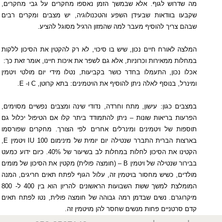
מה שדרוש לגוף. אלא שבמשך הזמן נאספו מחקרים על גבי מחקרים,
שקבעו בוודאות שבעידן השפע והטכנולוגיה, יש מצבים ומקרים רבים
שבהם צריך להוסיף מעבר למה שהמזון הרגיל מסוגל להציע.
המלצה לאורח חיים נכון, שיש בו סיכוי, לא רק להקטין את הסיכון ללקות
במחלות ממאירות וכרוניות, אלא גם לשפר את איכות חיינו, אומר זאת כך:
אכלו נכון, התעמלו בחדר כושר בקביעות, נטלו מידי יום מולטי ויטמין
ומינרל, בנוסף לאלה ניתן להוסיף את הויטמינים: בתא קרוטן,
C
ו-
E
.
במצבים כגון: עישון, מתח וחרדה, נדודי שינה ומצבים נפשיים מסוימים,
הפרעות בריאות שונות – ניתן להתמודד ביתר קלו אם הטיפול יכלול גם
תוספות של ויטמינים ומינרלים אחרים לפי הצורך. מחקרים שפורסמו
בארצות הברית התברר שנטילה יום יומית של מינימום 100
IU
ויטמין
E
,
הקטינו את הסיכון לחלות במחלות לב בשיעור של 40%. כיום ידוע כמעט
בבירור שנטילה של ויטמין
B
– (חומצה פולית) מקטין את הסיכון של מומים
מולדים, כשיש מחסור בויטמין זה, עלול הגוף לפתח תאים חריגים, המנה
המומלצת למשך ששת השבועות הראשונים להריון הוא בין 400 ל- 800
מיקרוגרם. נשים שבדמן רמה גבוהה של חומצה פולית, נטו לפתח תאים
קדם סרטניים פחות מנשים שחסר להן מויטמין זה.