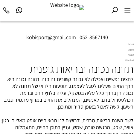
kobisport@gmail.com
|
052-8567140
דיאטה
ותזונה
בשיטת
Diet2All:
תזונה נכונה ובריאות גופנית
המדע
שמאחורי
הגוף
לחצים נפשיים ואכילה לא נכונה קשורים זה בזה. תזונה נכונה היא
המושלם.
דרך החיים שעלינו לסגל לעצמנו. תופעות הלוואי של תזונה לא
נכונה הן בדרך כלל עליה במשקל, עליה בלחץ הדם וברמת
הכולסטרול בדם. לאנשים, המנהלים את החיים במרוץ מתמיד סביב
השעון, קשה לאכול באופן סדיר ומתוכנן.
לשם השגת בריאות מרבית, דרושים לנו תנאי חיים אופטימאליים כגון:
אוויר, שקט, הרגשה טובה, שמש, עניין בתוכן החיים, התעמלות