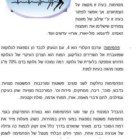
מסוימות. בעיה זו מקשה על
הצמחונים. אך אפשר לפתור
בעיה זו ע"י שילוב של מזונות
צמחיים שישלימו את חומצות
האמינו. לדוגמא: פול+אורז, אורז+ עדשים ועוד.
·
פחמימות
: ערכם הקלורי הוא 4, עם הגעתן לכבד הן נספגות לגלוקוזה
שמועברת אל השרירים כגליקוגן. המוח הוא הצרכן העיקרי של הגלוקוז
הדורש אספקה בלעדית של גלוקוז. רמה נמוכה של גלוקוז בדם 70% מ"ג
ומטה מהווה בעיות למוח.
הפחמימות נחלקות לשני סוגים: פשוטות ומורכבות. הפשוטות מצויות:
בדבש, סוכר, ריבה, ממתקים, פירות וכו'. המורכבות מצויות: שהן בעיקרן
עמילנים, לחם ודברי מאפה, אורז, תפוחי אדמה, סולת וקטניות.
ההבדל המהותי בין שני סוגי הפחמימות הוא בצורת התפרקותן בגוף.
פחמימות פשוטות נספגות במעי הדק במהירות, כשהן מעלות מייד את
רמת הסוכר בדם. מאחר שהאדם בדרך כלל אינו זקוק לכמות כה גדולה
של אנרגיה בבת אחת, הופך חלקו הבלתי מנוצל של הפחמימה לשומן