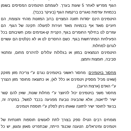
הגוף מפריש לאחר 5 שעות בערך. לעומתם הויטמינים המסיסים בשומן
בכמויות עודפות נאגרים ברקמות הגוף (בעיקר בכבד).
הויטמינים הינם יסודות תזונה המצויים ברוב המזונות מהחי והצומח, הם
חיוניים מאוד אף בכמויות מאוד זעירות לפעולה תקינה של הגוף. הם
עוזרים לנו בחילוף החומרים בגוף, הקניית קו-אנזימים ומכן חשיבותם בכל
הפעילויות המתרחשות בגוף. כשם החסרים לנו או לא נקלטים הם עשויים
לגרום למחלות.
הויטמינים הנמצאים במזון או בגלולות עלולים להיהרס מחום, ומתנאי
סביבה, חומצות וחמצן.
מחסור בויטמינים
: מחסור ראשוני בויטמינים נגרם ע"י צריכת מזון מזוקק
(שאינו מכיל מספיק ויטמינים או כלל לא), או כתוצאה מחוסר מזון הנצרך
ע"י האדם (ארצות הרעב).
מחסור משני בויטמינים יכול להיווצר ע"י מחלות שונות, שאין להם קשר
ישיר לדיאטה, אלא שהבעיה נובעת מפגיעה בכבד למשל, במקרה זה,
בניגוד לחוסר ישיר לתזונה שאותו ניתן לסלק ע"י תוספת ויטמינים.
מומחים רבים הטילו ספק בצורך לתת לאנשים תוספות תזונתיות של
ויטמינים ומינראלים. הטענה שכנגד הייתה, שבתפריט מאוזן ומגוון, יש כל