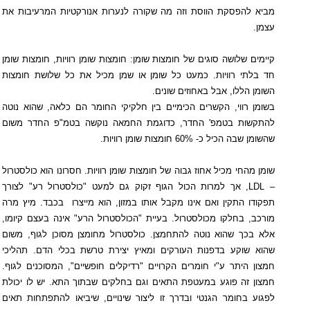
מביא להפסקת הווסת וזה מה שקורה לנערות אנורקטיות המרעיבות את
עצמן.
קיימים שלושה סוגים של חומצות שומן: חומצות שומן רוויות, חומצות שומן
חד בלתי רוויות. כמעט כל שומן או שמן מכיל את כל שלושת חומצות
השומן הללו, אבל באחוזים שונים.
בשומן רווי, הקשרים הכימיים בין חלקיקי החומר הם כלאה, שהוא נוטה
להתקשות בטמפ' החדר, כדוגמת החמאה נוקשה בטמ"פ החדר משום
שהשומן שבה הכיל כ- 60% חומצות שומן רוויות.
שומן מהחי מכיל אחוז גבוה של חומצות שומן רוויות. חסרונו הוא כולסטרול
–
LDL
, אך למרות הכול הגוף זקוק גם למעט "כולסטרול רע" לצורך
תפקודו התקין ואם אינו מקבל אותו במזון, הוא מייצרו
בכבד. מיץ מרה
מורכב, בחלקו מכולסטרול. בעיית "הכולסטרול הרע" אינה בעצם קיומו,
אלא בכך שהוא נוטה להתחמצן. כולסטרול מחומצן מסוכן לגוף, משום
שהוא שוקע בדפנות העורקים ומאיץ יצירת טרשת בכלי הדם. תהליכי
חמצון היתר ע"י חומרים הקרויים "רדיקלים חופשיים", המסוכנים לגוף.
חמצון זה פוגע במעטפת התאים וגם בחלקים שבתוך התא. יש לו יכולת
לפגוע בחומר הגנטי ובדרך זו ליצור שינויים, שיביאו להתפתחות תאים