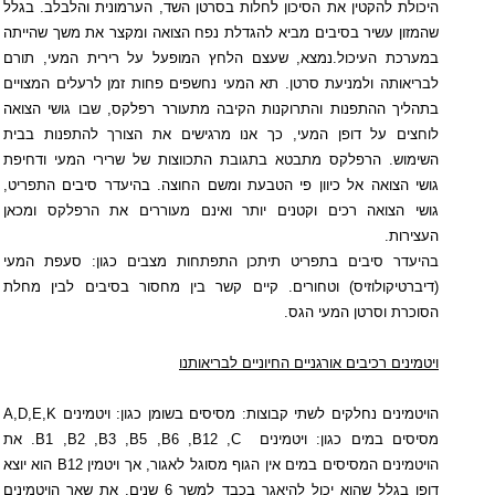
היכולת להקטין את הסיכון לחלות בסרטן השד, הערמונית והלבלב. בגלל
שהמזון עשיר בסיבים מביא להגדלת נפח הצואה ומקצר את משך שהייתה
במערכת העיכול.נמצא, שעצם הלחץ המופעל על רירית המעי, תורם
לבריאותה ולמניעת סרטן. תא המעי נחשפים פחות זמן לרעלים המצויים
בתהליך ההתפנות והתרוקנות הקיבה מתעורר רפלקס, שבו גושי הצואה
לוחצים על דופן המעי, כך אנו מרגישים את הצורך להתפנות בבית
השימוש. הרפלקס מתבטא בתגובת התכווצות של שרירי המעי ודחיפת
גושי הצואה אל כיוון פי הטבעת ומשם החוצה. בהיעדר סיבים התפריט,
גושי הצואה רכים וקטנים יותר ואינם מעוררים את הרפלקס ומכאן
העצירות.
בהיעדר סיבים בתפריט תיתכן התפתחות מצבים כגון: סעפת המעי
(דיברטיקולוזיס) וטחורים. קיים קשר בין מחסור בסיבים לבין מחלת
הסוכרת וסרטן המעי הגס.
ויטמינים רכיבים אורגניים החיוניים לבריאותנו
הויטמינים נחלקים לשתי קבוצות: מסיסים בשומן כגון: ויטמינים
A,D,E,K
מסיסים במים כגון: ויטמינים
B1 ,B2 ,B3 ,B5 ,B6 ,B12 ,C
. את
הויטמינים המסיסים במים אין הגוף מסוגל לאגור, אך ויטמין
B12
הוא יוצא
דופן בגלל שהוא יכול להיאגר בכבד למשך 6 שנים, את שאר הויטמינים