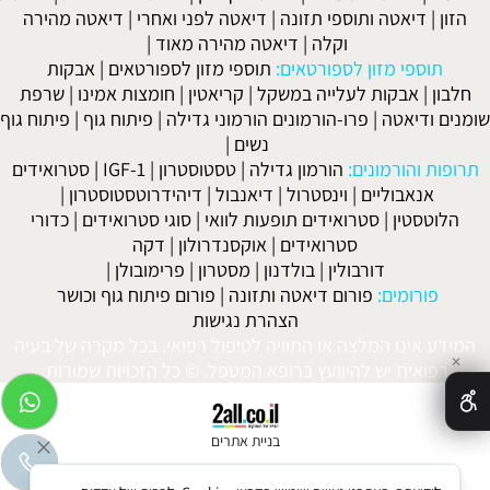
הזון
|
דיאטה ותוספי תזונה
|
דיאטה לפני ואחרי
|
דיאטה מהירה
וקלה
|
דיאטה מהירה מאוד
|
תוספי מזון לספורטאים:
תוספי מזון לספורטאים
|
אבקות
חלבון
|
אבקות לעלייה במשקל
|
קריאטין
|
חומצות אמינו
|
שרפת
שומנים ודיאטה
|
פרו-הורמונים הורמוני גדילה
|
פיתוח גוף
|
פיתוח גוף
נשים
|
תרופות והורמונים:
הורמון גדילה
|
טסטוסטרון
|
IGF-1
|
סטרואידים
אנאבוליים
|
וינסטרול
|
דיאנבול
|
דיהידרוטסטוסטרון
|
הלוטסטין
|
סטרואידים תופעות לוואי
|
סוגי סטרואידים
|
כדורי
סטרואידים
|
אוקסנדרולון
|
דקה
דורבולין
|
בולדנון
|
מסטרון
|
פרימובולן
|
פורומים:
פורום דיאטה ותזונה
|
פורום פיתוח גוף וכושר
הצהרת נגישות
המידע אינו המלצה או התוויה לטיפול רפואי. בכל מקרה של בעיה
✕
רפואית יש להיוועץ ברופא המטפל. © כל הזכויות שמורות.
בניית אתרים