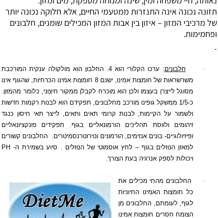
נאותה, חיי משפחה ומין, שינה ומנוחה מספקת, מים ומזון.
תזונה נכונה אינה התנזרות ממטעמי החיים, אלא חלוקה נכונה יותר
של מרכיבי המזון – איזון בין אבות המזון המכילים שומנים, חלבונים
ופחמימות.
·
חלבונים
: ערכו הקלורי הוא 4. החלבון הוא מולקולה ענקית המורכבת
משרשראות של חומצות אמינו, ישנם 8 חומצות אמינו הכרחיות, שהגוף אינו
מסוגל לייצרן בעצמו ולכן הוא מוכרח לקבלן ממקור חיצוני, כלומר מהמזון.
כ-1/5 ממשקל גופינו מורכב מחלבונים, תפקידם הוא לבנות רקמות חדשות
ולשמור על הקיימות, לבנות קרומי תאים ותאים, לייצר תאי חיסון כנגד
זיהומים ולווסת תהליכים הורמונאליים בגוף. תפקידים פונקציונאליים
ופיזיולוגיים- בונים אנזימים, הורמונים ונוירוטרנסמיטרים.
החלבונים קשורים
למאזן הנוזלים בגוף – לחץ אוסמוטי של הנוזלים . סיוע בשמירת ה-
PH
ויכולות לספק אנרגיה בעת הצורך.
·
החלבונים מהחי מכילים את
כל חומצות האמינו החיוניות
לגוף, לעומתם, החלבונים מן
הצומח חסרים חומצות אמינו