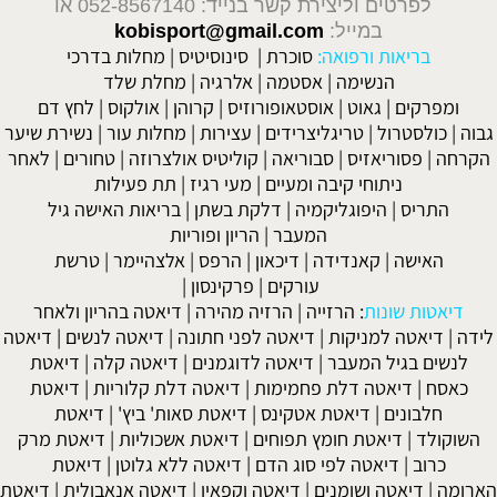
לפרטים וליצירת קשר בנייד: 052-8567140
או
במייל:
kobisport@gmail.com
בריאות ורפואה:
סוכרת
|
סינוסיטיס
|
מחלות בדרכי
הנשימה
|
אסטמה
|
אלרגיה
|
מחלת שלד
ומפרקים
|
גאוט
|
אוסטאופורוזיס
|
קרוהן
|
אולקוס
|
לחץ דם
גבוה
|
כולסטרול
|
טריגליצרידים
|
עצירות
|
מחלות עור
|
נשירת שיער
הקרחה
|
פסוריאזיס
|
סבוריאה
|
קוליטיס אולצרוזה
|
טחורים
|
לאחר
ניתוחי קיבה ומעיים
| מעי רגיז |
תת פעילות
התריס
|
היפוגליקמיה
|
דלקת בשתן
|
בריאות האישה גיל
המעבר
|
הריון ופוריות
האישה
|
קאנדידה
|
דיכאון
|
הרפס
|
אלצהיימר
|
טרשת
עורקים
|
פרקינסון
|
דיאטות שונות
:
הרזייה
|
הרזיה מהירה
|
דיאטה בהריון ולאחר
לידה
|
דיאטה למניקות
|
דיאטה לפני חתונה
|
דיאטה לנשים
|
דיאטה
לנשים בגיל המעבר
|
דיאטה לדוגמנים
|
דיאטה קלה
|
דיאטת
כאסח
|
דיאטה דלת פחמימות
|
דיאטה דלת קלוריות
|
דיאטת
חלבונים
|
דיאטת אטקינס
|
דיאטת סאות' ביץ'
|
דיאטת
השוקולד
|
דיאטת חומץ תפוחים
|
דיאטת אשכוליות
|
דיאטת מרק
כרוב
|
דיאטה לפי סוג הדם
|
דיאטה ללא גלוטן
|
דיאטת
הארומה
|
דיאטה ושומנים
|
דיאטה וקפאין
|
דיאטה אנאבולית
|
דיאטת