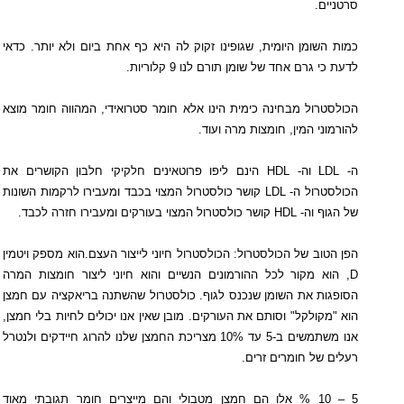
סרטניים.
כמות השומן היומית, שגופינו זקוק לה היא כף אחת ביום ולא יותר. כדאי
לדעת כי גרם אחד של שומן תורם לנו 9 קלוריות.
הכולסטרול מבחינה כימית הינו אלא חומר סטרואידי, המהווה חומר מוצא
להורמוני המין, חומצות מרה ועוד.
ה-
LDL
וה-
HDL
הינם ליפו פרוטאינים חלקיקי חלבון הקושרים את
הכולסטרול ה-
LDL
קושר כולסטרול המצוי בכבד ומעבירו לרקמות השונות
של הגוף וה-
HDL
קושר כולסטרול המצוי בעורקים ומעבירו חזרה לכבד.
הפן הטוב של הכולסטרול: הכולסטרול חיוני לייצור העצם.הוא מספק ויטמין
D
, הוא מקור לכל ההורמונים הנשיים והוא חיוני ליצור חומצות המרה
הסופגות את השומן שנכנס לגוף. כולסטרול שהשתנה בריאקציה עם חמצן
הוא "מקולקל" וסותם את העורקים. מובן שאין אנו יכולים לחיות בלי חמצן,
אנו משתמשים ב-5 עד 10% מצריכת החמצן שלנו להרוג חיידקים ולנטרל
רעלים של חומרים זרים.
5 – 10 % אלו הם חמצן מטבולי והם מייצרים חומר תגובתי מאוד