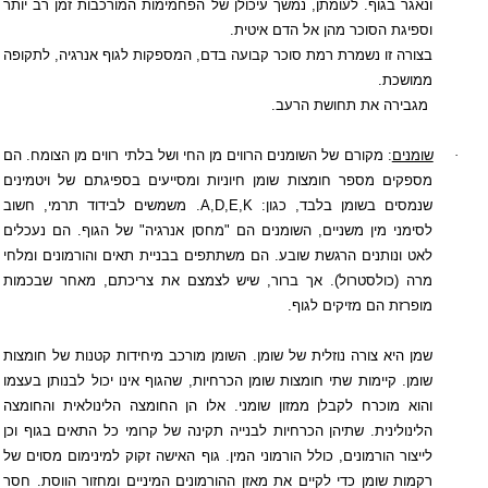
ונאגר בגוף. לעומתן, נמשך עיכולן של הפחמימות המורכבות זמן רב יותר
וספיגת הסוכר מהן אל הדם איטית.
בצורה זו נשמרת רמת סוכר קבועה בדם, המספקות לגוף אנרגיה, לתקופה
ממושכת.
מגבירה את תחושת הרעב.
·
שומנים
: מקורם של השומנים הרווים מן החי ושל בלתי רווים מן הצומח. הם
מספקים מספר חומצות שומן חיוניות ומסייעים בספיגתם של ויטמינים
שנמסים בשומן בלבד, כגון:
A,D,E,K
. משמשים לבידוד תרמי, חשוב
לסימני מין משניים, השומנים הם "מחסן אנרגיה" של הגוף. הם נעכלים
לאט ונותנים הרגשת שובע. הם משתתפים בבניית תאים והורמונים ומלחי
מרה (כולסטרול). אך ברור, שיש לצמצם את צריכתם, מאחר שבכמות
מופרזת הם מזיקים לגוף.
שמן היא צורה נוזלית של שומן. השומן מורכב מיחידות קטנות של חומצות
שומן. קיימות שתי חומצות שומן הכרחיות, שהגוף אינו יכול לבנותן בעצמו
והוא מוכרח לקבלן ממזון שומני. אלו הן החומצה הלינולאית והחומצה
הלינולינית. שתיהן הכרחיות לבנייה תקינה של קרומי כל התאים בגוף וכן
לייצור הורמונים, כולל הורמוני המין. גוף האישה זקוק למינימום מסוים של
רקמות שומן כדי לקיים את מאזן ההורמונים המיניים ומחזור הווסת. חסר