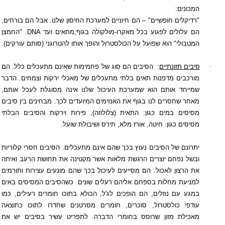
המכונים:
"רדיקלים חופשיים" – הם חיוניים למערכת החיסון שלנו. אבל הם בורחים,
הם עלולים לפגוע בכל מאקרו-מולקולה בגוף,מתאים ועד
DNA
. "החמצן
המטבולי" הוא שפועל על הכולסטרול והופך אותו להטרוגני (סותם עורקים).
·
סיבים תזונתיים
:
הסיבים הם סוג של פחמימות שאינם מתעכלים כלל. הם
מורכבים מדפנות תאים בלתי מתעכלים של מאכלי ירקות וצמחים. הדבר
שמייחד אותם הוא שמערכת העיכול שלנו אינה מסוגלת לעכל אותם,
מאחר שחסרים לנו בגוף את האנזימים המיועדים לכך. מבחינים בין סיבים
מסיסים במים כגון: התאית (צלולוזה), פירות וירקות והסיבים הבלתי
מסיסים כגון: חיטה, אורז מלא, תירס ושיבולת שועל.
יתרונם של הסיבים נעוץ בכך שהם אינם מתעכלים. הסיבים חסרי קלוריות
ובשל נפחם יוצרים הרגשת מלאות אשר מקטינה את תחושת הרעב ואיתה
את הרצון לאכול. הם מסייעים לעיכול בכך שהם מונעים עצירות ותורמים
למניעת מחלות בספחם אליהם רעלים שונים. כשהסיבים המסיסים באים
במגע עם נוזלים, הם הופכים לג'ל, הכולא בתוכו חומרים רעילים, כמו
עודפי כולסטרול, סוכרים, חומרים מסרטנים שחדרו לתוכו כתוצאה
מאכילת מזון שרוסס בחומרי הדברה. לתפריט עשיר בסיבים יש את