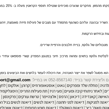
מאגר הקראטין בגוף מ
בהגנה עליהם כשהגוף מתמודד עם מצבים של פעילות פיזית מאומצת, זיהומים, פ
חידוש הרקמות.
ם של גלוקוז, בניית חלבונים והרפיית שרירים.
 גלוקוז בתאים ומהווה מרכיב חיוני במנגנון המפרק קשרי פוספאט עתירי האנ
סוגל לשפר את ייצור האנרגיה, את היכולת לעמוד בלחצים ואת הביצועים בזמן מאמ
שר בנייד: 052-8567140
או במייל:
isport@gmail.com
|
מחלת שלד ומפרקים
|
גאוט
|
אוסטאופורוזיס
|
קרוהן
|
אולקוס
|
לחץ דם
חר ניתוחי קיבה ומעיים
| מעי רגיז |
תת פעילות התריס
|
היפוגליקמיה
|
ד
ה
|
קאנדידה
|
דיכאון
|
הרפס
|
אלצהיימר
|
טרשת עורקים
|
פרקינסון
|