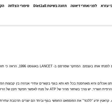
א
לפני ואחרי דיאטה
תזונה בשיטת Diet2all
סיפורי הצלחה
הקלינ
נתז אותו בעצמם. המחקר שפורסם ב-
LANCET
באוגוסט 1996, הראה כ
כלים והיא מאוחסנת בכל תא ותא בגוף בקשרים עתירי אנרגיה בין קבוצות הפוס
 השריר, יש צורך בשחזור מהיר של
ATP
על מנת לאפשר תפקוד תקין של הרקמה.
ין יודע "ללכוד" את הפוספאט החופשי בגוף וביחד הם יוצרים תרכובת עתירת אנ