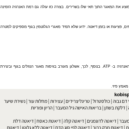
וגבל מצד אחד ע"י יכולת הגוף לסנתז אותו ומצד שני ע"י אספקתו מהמזון. מחקרים שנערכו מוכיחים שנטילת תוספי הקראטין מעלה ב- 25% בממוצע את המאגר התוך תאי שלו בשרירים. בצורה כזו עולה גם רמת האנרגיה הזמינה
ציעות או בזמן דיאטה. ידוע שלא תמיד מאגרי הגלוטמין בגוף מספיקים למטרה
רגיה ב-
ATP
. בנוסף, לכך, אשלגן מעורב בוויסות מאגר הנוזלים בגוף וביצירת
ץ פיזי.
kob
 גבוה
|
כולסטרול
|
טריגליצרידים
|
עצירות
|
מחלות עור
|
נשירת שיער
לקת בשתן
|
בריאות האישה גיל המעבר
|
הריון ופוריות