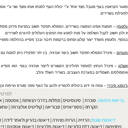
שרירים.
ומצת אמינו הנפוצה בשרירים, הממלא תפקיד חשוב במניעת פירוק מסת השריר ו
שוב לקבל השלמה על מנת למנוע את הנזקים העלולים להיגרם לשרירים.
וטמין מעודד ייצור קולגן וסחוס ברקמות חיבור ובכך מסייע בהחלמה מפציעות וב
ינרל הממלא תפקיד חשוב ביצור אנרגיה. בין יתר תפקידיו ניתן למנות גם: מטבוליז
נרל הנחוץ למספר תהליכים הקשורים לייצור אנרגיה בגוף. הוא מסייע לקליטת
 חשמליים במערכת העצבים, בשרירי השלד והלב.
ירי
– צמח זה ידוע ביכולתו להמריץ ולהגן על הגוף מפני סטרס ועייפות וכן הוא מ
לפרטים וליצירת ק
 ורפואה:
סוכרת
|
סינוסיטיס
|
מחלות בדרכי הנשימה
|
אסטמה
|
אלרגיה
הקרחה
|
פסוריאזיס
|
סבוריאה
|
קוליטיס אולצרוזה
|
טחורים
|
לא
האיש