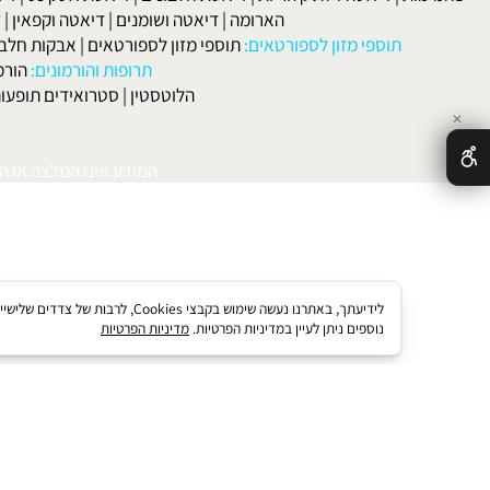
אטות שונות
:
הרזייה
|
הרזיה מהירה
|
דיאטה בהריון ולאחר לידה
|
דיאטה 
מות
|
דיאטה דלת קלוריות
|
דיאטת חלבונים
|
דיאטת אטקינס
|
דיאטת סא
הארומה
|
דיאטה ושומנים
|
דיאטה וקפאין
|
דיאטה
תוספי מזון לספורטאים:
תוספי מזון לספורטאים
|
אבקות חלבון
|
אבק
תרופות והורמונים:
הורמון גדי
הלוטסטין
|
סטרואידים תופעות לוואי
המידע אינו המלצה או התוויה 
לידיעתך, באתרנו נעשה שימוש בקבצי kies
נוספים ניתן לעיין במדיניות הפרטיות.
מדיניות הפרטיות