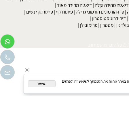
בר
|
דיאטה לדוגמנים
|
דיאטה קלה
|
דיאטת כאסח
|
דיאטה דלת
דיאטת מרק כרוב
|
דיאטה לפי סוג הדם
|
דיאטה ללא גלוטן
|
דיאטת
טה מהירה וקלה
|
דיאטה מהירה מאוד
|
רו-הורמונים הורמוני גדילה
|
פיתוח גוף
|
פיתוח גוף נשים
|
יהידרוטסטוסטרון
|
דנון
|
מסטרון
|
פרימובולן
|
כל הזכויות שמורות.
המשך גלישה באתר מהווה את הסכמתך לשימוש זה. לפרטים
מאשר