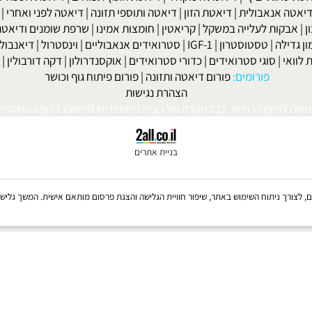
למניקות
|
דיאטה לפני חתונה
|
דיאטה לנשים
|
דיאטה לנשים בגיל המע
ות' ביץ'
|
דיאטת השוקולד
|
דיאטת חומץ תפוחים
|
דיאטת אשכוליות
|
 אנאבולית
|
דיאטת הזון
|
דיאטה ותוספי תזונה
|
דיאטה לפני ואחרי
|
דיא
ות לעלייה במשקל
|
קריאטין
|
חומצות אמינו
|
שרפת שומנים ודיאטה
|
פ
לה
|
טסטוסטרון
|
IGF-1
|
סטרואידים אנאבוליים
|
וינסטרול
|
דיאנבול
|
ד
|
סוגי סטרואידים
|
כדורי סטרואידים
|
אוקסנדרולון
|
דקה דורבולין
|
בול
פורומים:
פורום דיאטה ותזונה
|
פורום פיתוח גוף וכושר
הצהרת נגישות
לטיפול רפואי. בכל מקרה של בעיה רפואית יש להיוועץ ברופא המטפל. © 
בניית אתרים
Coo, לרבות של צדדים שלישיים, לצורך ניתוח השימוש באתר, שיפור חוויית הגלישה והצגת פרסום מותאם אישית. 