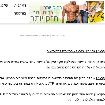
דף הבית
על קובי עזר
צור קשר
דיאטה ותזונה בשיטת Diet2All: המדע שמאחורי הגוף המושלם.
וטמין, גינסנג – הרכיבים לספורטאים
הווה קראטין קומפלקס מקור זמין של קראטין עבור אנשים שאינם מסוגלים לס
צל החולים הסובלים מפגם גנטי זה.
גוף מפיק את האנרגיה הדרושה לו לפעילות מכנית וביוכימית מהמזון שאנחנו או
ם. מאחר וכמות מולקולות ה-
ATP
בתאים יורדת במהירות בעקבות כיווץ והרפיית
הווה אחד ממקורות האנרגיה העשירים ביותר בגוף לשחזור מולקולות
ATP
. קראט
לקולות הדלק התאי.