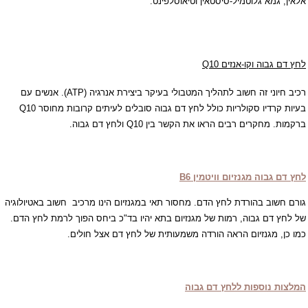
אלאין, גמא גלוטמיל-סיסטאין וטיאוסלפינט.
לחץ דם גבוה ו
קו-אנזים
Q10
רכיב חיוני זה חשוב לתהליך המטבולי בעיקר ביצירת אנרגיה (
ATP
). אנשים עם
בעיות קרדיו סקולריות כולל לחץ דם גבוה סובלים לעיתים קרובות מחוסר
Q10
ברקמות. מחקרים רבים הראו את הקשר בין
Q10
ולחץ דם גבוה.
לחץ דם גבוה
מגנזיום וויטמין
B6
גורם חשוב בהורדת לחץ הדם. מחסור תאי במגנזיום הינו מרכיב
חשוב באטיולוגיה
של לחץ דם גבוה, רמות של מגנזיום בתא יהיו בד"כ ביחס הפוך לרמת לחץ הדם.
כמו כן, מגנזיום הראה הורדה משמעותית של לחץ דם אצל חולים.
המלצות נוספות ל
לחץ דם גבוה