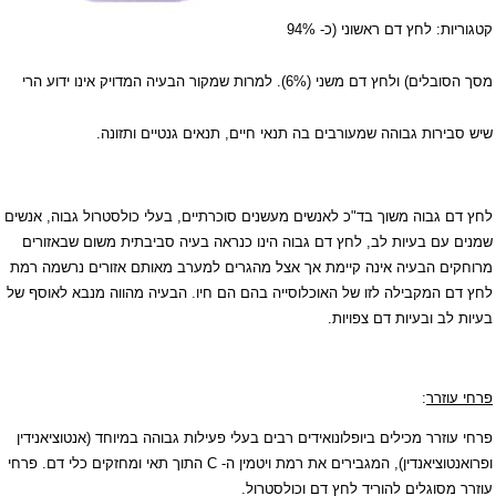
קטגוריות: לחץ דם ראשוני (כ- 94%
מסך הסובלים) ולחץ דם משני (6%). למרות שמקור הבעיה המדויק אינו ידוע הרי
שיש סבירות גבוהה שמעורבים בה תנאי חיים, תנאים גנטיים ותזונה.
לחץ דם גבוה משוך בד"כ לאנשים מעשנים סוכרתיים, בעלי כולסטרול גבוה, אנשים
שמנים עם בעיות לב, לחץ דם גבוה הינו כנראה בעיה סביבתית משום שבאזורים
מרוחקים הבעיה אינה קיימת אך אצל מהגרים למערב מאותם אזורים נרשמה רמת
לחץ דם המקבילה לזו של האוכלוסייה בהם הם חיו. הבעיה מהווה מנבא לאוסף של
בעיות לב ובעיות דם צפויות.
פרחי עוזרר
:
פרחי עוזרר מכילים ביופלונואידים רבים בעלי פעילות גבוהה במיוחד (אנטוציאנידין
ופרואנטוציאנדין), המגבירים את רמת ויטמין ה-
C
התוך תאי ומחזקים כלי דם. פרחי
עוזרר מסוגלים להוריד לחץ דם וכולסטרול.