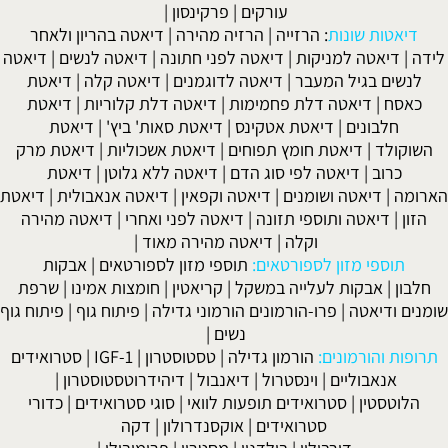
עורקים
|
פרקינסון
|
דיאטות שונות
:
הרזייה
|
הרזיה מהירה
|
דיאטה בהריון ולאחר
לידה
|
דיאטה למניקות
|
דיאטה לפני חתונה
|
דיאטה לנשים
|
דיאטה
לנשים בגיל המעבר
|
דיאטה לדוגמנים
|
דיאטה קלה
|
דיאטת
כאסח
|
דיאטה דלת פחמימות
|
דיאטה דלת קלוריות
|
דיאטת
חלבונים
|
דיאטת אטקינס
|
דיאטת סאות' ביץ'
|
דיאטת
השוקולד
|
דיאטת חומץ תפוחים
|
דיאטת אשכוליות
|
דיאטת מרק
כרוב
|
דיאטה לפי סוג הדם
|
דיאטה ללא גלוטן
|
דיאטת
הארומה
|
דיאטה ושומנים
|
דיאטה וקפאין
|
דיאטה אנאבולית
|
דיאטת
הזון
|
דיאטה ותוספי תזונה
|
דיאטה לפני ואחרי
|
דיאטה מהירה
וקלה
|
דיאטה מהירה מאוד
|
תוספי מזון לספורטאים:
תוספי מזון לספורטאים
|
אבקות
חלבון
|
אבקות לעלייה במשקל
|
קריאטין
|
חומצות אמינו
|
שרפת
שומנים ודיאטה
|
פרו-הורמונים הורמוני גדילה
|
פיתוח גוף
|
פיתוח גוף
נשים
|
תרופות והורמונים:
הורמון גדילה
|
טסטוסטרון
|
IGF-1
|
סטרואידים
אנאבוליים
|
וינסטרול
|
דיאנבול
|
דיהידרוטסטוסטרון
|
הלוטסטין
|
סטרואידים תופעות לוואי
|
סוגי סטרואידים
|
כדורי
סטרואידים
|
אוקסנדרולון
|
דקה