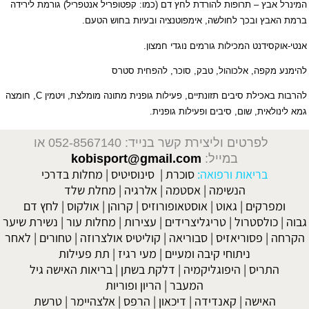
המינרל אבץ – תרופות להורדת לחץ דם (כמו: קפטופריל אנטפריל) גורמת לירידה
ברמת האבץ ובכך לחולשה, אימפוטנציה ובעיות בחוש הטעם.
אנטי-אוקסידנט המכילות גורמים נוגדי חמצון.
להימנע מקפה, אלכוהול, טבק, סוכר, להפחית סטרס
להרבות באכילת סיבים תזונתיים, פעילות גופנית מתונה מומלצת, ויטמין
C
, חומצה
גמא לינולאית, שום, סיבים ופעילות גופנית.
לפרטים וליצירת קשר בנייד: 052-8567140
או
במייל:
kobisport@gmail.com
בריאות ורפואה:
סוכרת
|
סינוסיטיס
|
מחלות בדרכי
הנשימה
|
אסטמה
|
אלרגיה
|
מחלת שלד
ומפרקים
|
גאוט
|
אוסטאופורוזיס
|
קרוהן
|
אולקוס
|
לחץ דם
גבוה
|
כולסטרול
|
טריגליצרידים
|
עצירות
|
מחלות עור
|
נשירת שיער
הקרחה
|
פסוריאזיס
|
סבוריאה
|
קוליטיס אולצרוזה
|
טחורים
|
לאחר
ניתוחי קיבה ומעיים
| מעי רגיז |
תת פעילות
התריס
|
היפוגליקמיה
|
דלקת בשתן
|
בריאות האישה גיל
המעבר
|
הריון ופוריות
האישה
|
קאנדידה
|
דיכאון
|
הרפס
|
אלצהיימר
|
טרשת